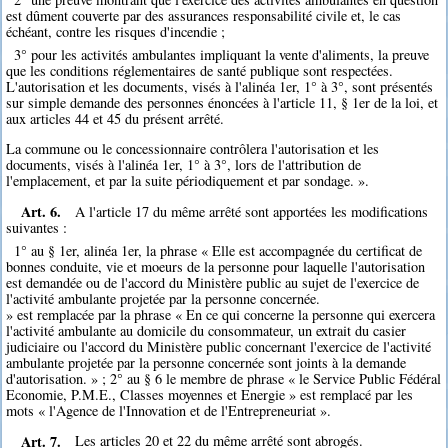
est dûment couverte par des assurances responsabilité civile et, le cas
échéant, contre les risques d'incendie ;
3° pour les activités ambulantes impliquant la vente d'aliments, la preuve
que les conditions réglementaires de santé publique sont respectées.
L'autorisation et les documents, visés à l'alinéa 1er, 1° à 3°, sont présentés
sur simple demande des personnes énoncées à l'article 11, § 1er de la loi, et
aux articles 44 et 45 du présent arrêté.
La commune ou le concessionnaire contrôlera l'autorisation et les
documents, visés à l'alinéa 1er, 1° à 3°, lors de l'attribution de
l'emplacement, et par la suite périodiquement et par sondage. ».
Art. 6.
A l'article 17 du même arrêté sont apportées les modifications
suivantes :
1° au § 1er, alinéa 1er, la phrase « Elle est accompagnée du certificat de
bonnes conduite, vie et moeurs de la personne pour laquelle l'autorisation
est demandée ou de l'accord du Ministère public au sujet de l'exercice de
l'activité ambulante projetée par la personne concernée.
» est remplacée par la phrase « En ce qui concerne la personne qui exercera
l'activité ambulante au domicile du consommateur, un extrait du casier
judiciaire ou l'accord du Ministère public concernant l'exercice de l'activité
ambulante projetée par la personne concernée sont joints à la demande
d'autorisation. » ; 2° au § 6 le membre de phrase « le Service Public Fédéral
Economie, P.M.E., Classes moyennes et Energie » est remplacé par les
mots « l'Agence de l'Innovation et de l'Entrepreneuriat ».
Art. 7.
Les articles 20 et 22 du même arrêté sont abrogés.