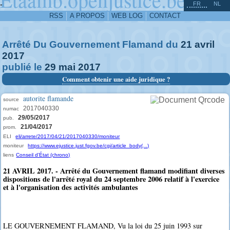
^
-
FR
NL
RSS
A PROPOS
WEB LOG
CONTACT
Arrêté Du Gouvernement Flamand du
21
avril
2017
publié le
29
mai
2017
Comment obtenir une aide juridique ?
autorite flamande
source
2017040330
numac
29/05/2017
pub.
21/04/2017
prom.
ELI
eli/arrete/2017/04/21/2017040330/moniteur
moniteur
https://www.ejustice.just.fgov.be/cgi/article_body(...)
liens
Conseil d'État (chrono)
21 AVRIL 2017. - Arrêté du Gouvernement flamand modifiant diverses
dispositions de l'arrêté royal du 24 septembre 2006 relatif à l'exercice
et à l'organisation des activités ambulantes
LE GOUVERNEMENT FLAMAND, Vu la loi du 25 juin 1993 sur