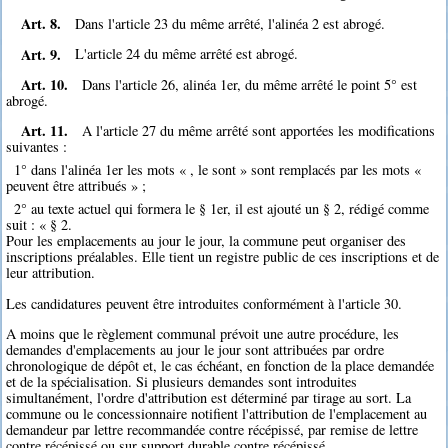
Art. 8.
Dans l'article 23 du même arrêté, l'alinéa 2 est abrogé.
Art. 9.
L'article 24 du même arrêté est abrogé.
Art. 10.
Dans l'article 26, alinéa 1er, du même arrêté le point 5° est
abrogé.
Art. 11.
A l'article 27 du même arrêté sont apportées les modifications
suivantes :
1° dans l'alinéa 1er les mots « , le sont » sont remplacés par les mots «
peuvent être attribués » ;
2° au texte actuel qui formera le § 1er, il est ajouté un § 2, rédigé comme
suit : « § 2.
Pour les emplacements au jour le jour, la commune peut organiser des
inscriptions préalables. Elle tient un registre public de ces inscriptions et de
leur attribution.
Les candidatures peuvent être introduites conformément à l'article 30.
A moins que le règlement communal prévoit une autre procédure, les
demandes d'emplacements au jour le jour sont attribuées par ordre
chronologique de dépôt et, le cas échéant, en fonction de la place demandée
et de la spécialisation. Si plusieurs demandes sont introduites
simultanément, l'ordre d'attribution est déterminé par tirage au sort. La
commune ou le concessionnaire notifient l'attribution de l'emplacement au
demandeur par lettre recommandée contre récépissé, par remise de lettre
contre récépissé ou sur support durable contre récépissé.