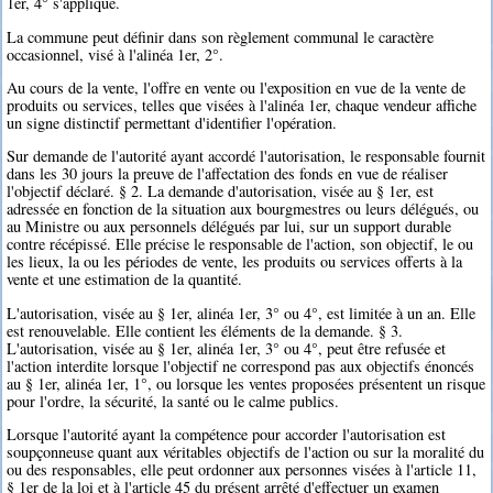
1er, 4° s'applique.
La commune peut définir dans son règlement communal le caractère
occasionnel, visé à l'alinéa 1er, 2°.
Au cours de la vente, l'offre en vente ou l'exposition en vue de la vente de
produits ou services, telles que visées à l'alinéa 1er, chaque vendeur affiche
un signe distinctif permettant d'identifier l'opération.
Sur demande de l'autorité ayant accordé l'autorisation, le responsable fournit
dans les 30 jours la preuve de l'affectation des fonds en vue de réaliser
l'objectif déclaré. § 2. La demande d'autorisation, visée au § 1er, est
adressée en fonction de la situation aux bourgmestres ou leurs délégués, ou
au Ministre ou aux personnels délégués par lui, sur un support durable
contre récépissé. Elle précise le responsable de l'action, son objectif, le ou
les lieux, la ou les périodes de vente, les produits ou services offerts à la
vente et une estimation de la quantité.
L'autorisation, visée au § 1er, alinéa 1er, 3° ou 4°, est limitée à un an. Elle
est renouvelable. Elle contient les éléments de la demande. § 3.
L'autorisation, visée au § 1er, alinéa 1er, 3° ou 4°, peut être refusée et
l'action interdite lorsque l'objectif ne correspond pas aux objectifs énoncés
au § 1er, alinéa 1er, 1°, ou lorsque les ventes proposées présentent un risque
pour l'ordre, la sécurité, la santé ou le calme publics.
Lorsque l'autorité ayant la compétence pour accorder l'autorisation est
soupçonneuse quant aux véritables objectifs de l'action ou sur la moralité du
ou des responsables, elle peut ordonner aux personnes visées à l'article 11,
§ 1er de la loi et à l'article 45 du présent arrêté d'effectuer un examen