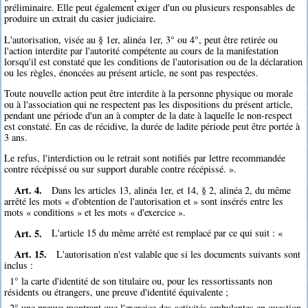
préliminaire. Elle peut également exiger d'un ou plusieurs responsables de
produire un extrait du casier judiciaire.
L'autorisation, visée au § 1er, alinéa 1er, 3° ou 4°, peut être retirée ou
l'action interdite par l'autorité compétente au cours de la manifestation
lorsqu'il est constaté que les conditions de l'autorisation ou de la déclaration
ou les règles, énoncées au présent article, ne sont pas respectées.
Toute nouvelle action peut être interdite à la personne physique ou morale
ou à l'association qui ne respectent pas les dispositions du présent article,
pendant une période d'un an à compter de la date à laquelle le non-respect
est constaté. En cas de récidive, la durée de ladite période peut être portée à
3 ans.
Le refus, l'interdiction ou le retrait sont notifiés par lettre recommandée
contre récépissé ou sur support durable contre récépissé. ».
Art. 4.
Dans les articles 13, alinéa 1er, et 14, § 2, alinéa 2, du même
arrêté les mots « d'obtention de l'autorisation et » sont insérés entre les
mots « conditions » et les mots « d'exercice ».
Art. 5.
L'article 15 du même arrêté est remplacé par ce qui suit : «
Art. 15.
L'autorisation n'est valable que si les documents suivants sont
inclus :
1° la carte d'identité de son titulaire ou, pour les ressortissants non
résidents ou étrangers, une preuve d'identité équivalente ;
2° une preuve montrant que l'exercice des activités ambulantes en question