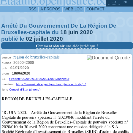
^
-
FR
NL
RSS
A PROPOS
WEB LOG
CONTACT
Arrêté Du Gouvernement De La Région De
Bruxelles-capitale du
18
juin
2020
publié le
02
juillet
2020
Comment obtenir une aide juridique ?
region de bruxelles-capitale
source
2020042008
numac
02/07/2020
pub.
18/06/2020
prom.
ELI
eli/arrete/2020/06/18/2020042008/moniteur
moniteur
https://www.ejustice.just.fgov.be/cgi/article_body(...)
liens
Conseil d'État (chrono)
REGION DE BRUXELLES-CAPITALE
18 JUIN 2020. - Arrêté du Gouvernement de la Région de Bruxelles-
Capitale de pouvoirs spéciaux n° 2020/046 modifiant l'arrêté du
Gouvernement de la Région de Bruxelles-Capitale de pouvoirs spéciaux n°
2020/010 du 30 avril 2020 concernant une mission déléguée à la S.A.
Société Régionale d'Investissement de Bruxelles (SRIB) d'octroi de crédits