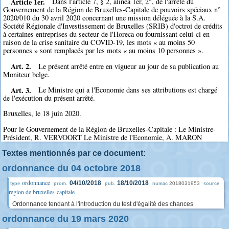
Article 1er.
Dans l'article 7, § 2, alinéa 1er, 2°, de l'arrêté du
Gouvernement de la Région de Bruxelles-Capitale de pouvoirs spéciaux n°
2020/010 du 30 avril 2020 concernant une mission déléguée à la S.A.
Société Régionale d'Investissement de Bruxelles (SRIB) d'octroi de crédits
à certaines entreprises du secteur de l'Horeca ou fournissant celui-ci en
raison de la crise sanitaire du COVID-19, les mots « au moins 50
personnes » sont remplacés par les mots « au moins 10 personnes ».
Art. 2.
Le présent arrêté entre en vigueur au jour de sa publication au
Moniteur belge.
Art. 3.
Le Ministre qui a l'Economie dans ses attributions est chargé
de l'exécution du présent arrêté.
Bruxelles, le 18 juin 2020.
Pour le Gouvernement de la Région de Bruxelles-Capitale : Le Ministre-
Président, R. VERVOORT Le Ministre de l'Economie, A. MARON
Textes mentionnés par ce document:
ordonnance du 04 octobre 2018
ordonnance
04/10/2018
18/10/2018
2018031953
type
prom.
pub.
numac
source
region de bruxelles-capitale
Ordonnance tendant à l'introduction du test d'égalité des chances
ordonnance du 19 mars 2020