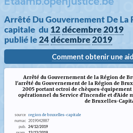
Etaamb.openjustice.be
Arrêté Du Gouvernement De La R
capitale  du 
12
décembre
2019
publié le 
24
décembre
2019
Comment obtenir une aide
Arrêté du Gouvernement de la Région de Br
l'arrêté du Gouvernement de la Région de Bru
2005 portant octroi de chèques-équipemen
opérationnel du Service d'Incendie et d'Aide 
de Bruxelles-Capit
source
region de bruxelles-capitale
numac
2019042887
pub.
24/12/2019
prom.
12/12/2019