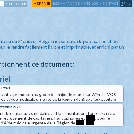
-
-
-
-
VIE PRIVÉE
RSS
A PROPOS
WEB LOG
CONTACT
FR
NL
ntenu du Moniteur Belge trié par date de publication et de
ur le rendre facilement lisible et imprimable, et enrichi par un
ntionnent ce document:
riel
ril 2021
ortant la promotion au grade de major de monsieur Wim DE VOS
 et d'Aide médicale urgente de la Région de Bruxelles-Capitale
septembre 2022
xant le contenu, les modalités et la constitution d'une réserve à
de recrutement de capitaines, francophones et
****
, pour le
t d'Aide médicale urgente de la Région de
****
-
****