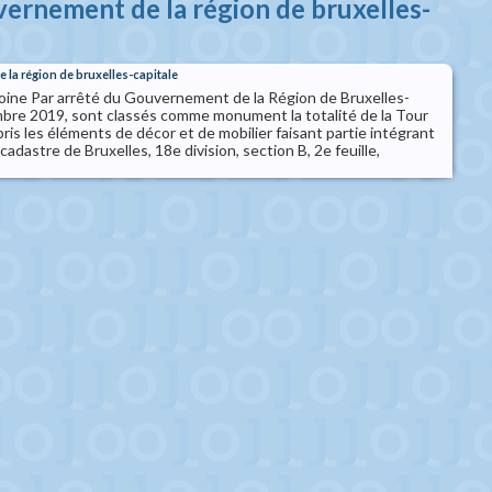
vernement de la région de bruxelles-
 la région de bruxelles-capitale
oine Par arrêté du Gouvernement de la Région de Bruxelles-
bre 2019, sont classés comme monument la totalité de la Tour
ris les éléments de décor et de mobilier faisant partie intégrant
adastre de Bruxelles, 18e division, section B, 2e feuille,