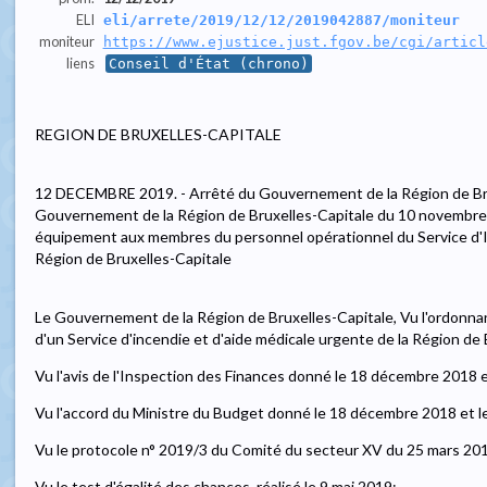
ELI
eli/arrete/2019/12/12/2019042887/moniteur
moniteur
https://www.ejustice.just.fgov.be/cgi/articl
liens
Conseil d'État (chrono)
REGION DE BRUXELLES-CAPITALE
12 DECEMBRE 2019. - Arrêté du Gouvernement de la Région de Brux
Gouvernement de la Région de Bruxelles-Capitale du 10 novembre
équipement aux membres du personnel opérationnel du Service d'I
Région de Bruxelles-Capitale
Le Gouvernement de la Région de Bruxelles-Capitale, Vu l'ordonnan
d'un Service d'incendie et d'aide médicale urgente de la Région de Bru
Vu l'avis de l'Inspection des Finances donné le 18 décembre 2018 
Vu l'accord du Ministre du Budget donné le 18 décembre 2018 et 
Vu le protocole n° 2019/3 du Comité du secteur XV du 25 mars 20
Vu le test d'égalité des chances, réalisé le 9 mai 2019;