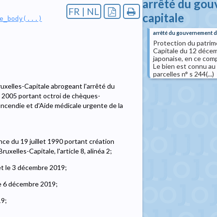
arrêté du gou
FR | NL
capitale
e_body(...)
arrêté du gouvernement de
Protection du patrim
Capitale du 12 décem
japonaise, en ce comp
Le bien est connu au c
parcelles n° s 244(...)
elles-Capitale abrogeant l'arrêté du
 2005 portant octroi de chèques-
ncendie et d'Aide médicale urgente de la
ce du 19 juillet 1990 portant création
xelles-Capitale, l'article 8, alinéa 2;
et le 3 décembre 2019;
le 6 décembre 2019;
19;