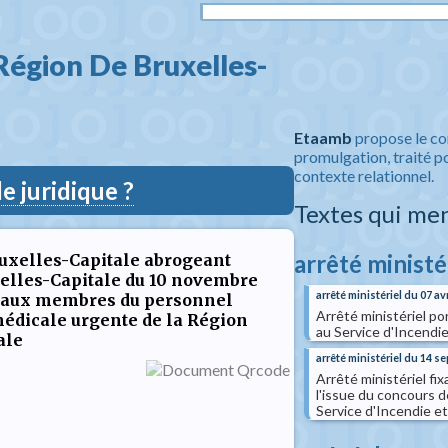
égion De Bruxelles-
Etaamb
propose le co
promulgation, traité po
contexte relationnel.
 juridique ?
Textes qui me
arrêté ministé
uxelles-Capitale abrogeant
xelles-Capitale du 10 novembre
arrêté ministériel du 07 av
t aux membres du personnel
Arrêté ministériel p
médicale urgente de la Région
au Service d'Incendie
ale
arrêté ministériel du 14 
Arrêté ministériel fi
l'issue du concours 
Service d'Incendie e