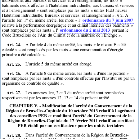
individuelle, aux bureaux et services et à l'enseignement, les mots «
bâtiments neufs affectés à l'habitation individuelle, aux bureaux et services
et à l'enseignement » sont remplacés par les mots « unités PEB neuves
Habitation individuelle, Bureaux et services, et Enseignement ». § 2. A
ordonnance du 7 juin 2007
l'article 1er, 1° du même arrêté, les mots « l'
relative à la performance énergétique et au climat intérieur des bâtiments »
ordonnance du 2 mai 2013
sont remplacés par les mots « l'
portant le
Code Bruxellois de l'Air, du Climat et de la maîtrise de l'Energie ».
Art. 24.
A l'article 4 du même arrêté, les mots « le niveau E a été
calculé » sont remplacés par les mots « une consommation d'énergie
primaire a été calculée ».
Art. 25.
L'article 5 du même arrêté est abrogé.
Art. 26.
A l'article 8 du même arrêté, les mots « d'une inspection »
sont remplacés par les mots « d'un contrôle effectué par l'Institut ou par un
organisme de contrôle de qualité ».
Art. 27.
Les annexes 1re, 2 et 3 du même arrêté sont remplacées
respectivement par les annexes 12, 13 et 14 du présent arrêté.
CHAPITRE V. - Modification de l'arrêté du Gouvernement de la
Région de Bruxelles-Capitale du 10 octobre 2013 relatif à l'agrément
des conseillers PEB et modifiant l'arrêté du Gouvernement de la
Région de Bruxelles-Capitale du 17 février 2011 relatif au certificat
PEB établi par un certificateur pour les unités tertiaires
Art. 28.
Dans l'arrêté du Gouvernement de la Région de Bruxelles-