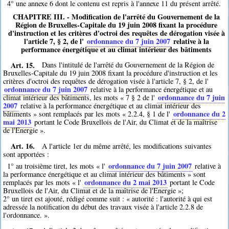
4° une annexe 6 dont le contenu est repris à l'annexe 11 du présent arrêté.
CHAPITRE III. - Modification de l'arrêté du Gouvernement de la
Région de Bruxelles-Capitale du 19 juin 2008 fixant la procédure
d'instruction et les critères d'octroi des requêtes de dérogation visée à
l'article 7, § 2, de l'
ordonnance du 7 juin 2007
relative à la
performance énergétique et au climat intérieur des bâtiments
Art. 15.
Dans l'intitulé de l'arrêté du Gouvernement de la Région de
Bruxelles-Capitale du 19 juin 2008 fixant la procédure d'instruction et les
critères d'octroi des requêtes de dérogation visée à l'article 7, § 2, de l'
ordonnance du 7 juin 2007
relative à la performance énergétique et au
ordonnance du 7 juin
climat intérieur des bâtiments, les mots « 7 § 2 de l'
2007
relative à la performance énergétique et au climat intérieur des
ordonnance du 2
bâtiments » sont remplacés par les mots « 2.2.4, § 1 de l'
mai 2013
portant le Code Bruxellois de l'Air, du Climat et de la maîtrise
de l'Energie ».
Art. 16.
A l'article 1er du même arrêté, les modifications suivantes
sont apportées :
ordonnance du 7 juin 2007
1° au troisième tiret, les mots « l'
relative à
la performance énergétique et au climat intérieur des bâtiments » sont
ordonnance du 2 mai 2013
remplacés par les mots « l'
portant le Code
Bruxellois de l'Air, du Climat et de la maîtrise de l'Energie »;
2° un tiret est ajouté, rédigé comme suit : « autorité : l'autorité à qui est
adressée la notification du début des travaux visée à l'article 2.2.8 de
l'ordonnance. ».