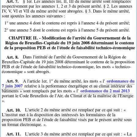
Art. 7.
§ 1er. Les annexes Ire, II, III du même arrêté sont remplacées
respectivement par les annexes 1, 2 et 3 du présent arrêté. § 2. Les annexes
IV, V, VI et VII du même arrêté sont abrogées. § 3. Dans le même arrêté,
sont ajoutées les annexes suivantes :
1° une annexe 4 dont le contenu est repris à l'annexe 4 du présent arrêté;
2° une annexe 5 dont le contenu est repris à l'annexe 5 du présent arrêté.
CHAPITRE II. - Modification de l'arrêté du Gouvernement de la
Région de Bruxelles-Capitale du 19 juin 2008 déterminant le contenu
de la proposition PEB et de l'étude de faisabilité technico-économique
Art. 8.
Dans l'intitulé de l'arrêté du Gouvernement de la Région de
Bruxelles-Capitale du 19 juin 2008 déterminant le contenu de la proposition
PEB et de l'étude de faisabilité technico-économique, les mots « technico-
économique » sont abrogés.
Art. 9.
ordonnance du
A l'article 1er, 1° du même arrêté, les mots « l'
7 juin 2007
relative à la performance énergétique et au climat intérieur des
ordonnance du 2 mai 2013
bâtiments » sont remplacés par les mots « l'
portant le Code Bruxellois de l'Air, du Climat et de la maîtrise de l'Energie
».
Art. 10.
L'article 2 du même arrêté est remplacé par ce qui suit : «
L'institut met à la disposition des intéressés les formulaires de la
proposition PEB et de l'étude de faisabilité visés par le présent arrêté sous
un format électronique. ».
Art. 11.
L'article 3 du même arrêté est remplacé par ce qui suit : « La