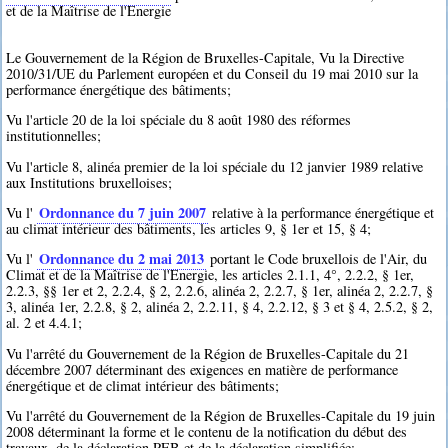
et de la Maîtrise de l'Energie
Le Gouvernement de la Région de Bruxelles-Capitale, Vu la Directive
2010/31/UE du Parlement européen et du Conseil du 19 mai 2010 sur la
performance énergétique des bâtiments;
Vu l'article 20 de la loi spéciale du 8 août 1980 des réformes
institutionnelles;
Vu l'article 8, alinéa premier de la loi spéciale du 12 janvier 1989 relative
aux Institutions bruxelloises;
Ordonnance du 7 juin 2007
Vu l'
relative à la performance énergétique et
au climat intérieur des bâtiments, les articles 9, § 1er et 15, § 4;
Ordonnance du 2 mai 2013
Vu l'
portant le Code bruxellois de l'Air, du
Climat et de la Maîtrise de l'Energie, les articles 2.1.1, 4°, 2.2.2, § 1er,
2.2.3, §§ 1er et 2, 2.2.4, § 2, 2.2.6, alinéa 2, 2.2.7, § 1er, alinéa 2, 2.2.7, §
3, alinéa 1er, 2.2.8, § 2, alinéa 2, 2.2.11, § 4, 2.2.12, § 3 et § 4, 2.5.2, § 2,
al. 2 et 4.4.1;
Vu l'arrêté du Gouvernement de la Région de Bruxelles-Capitale du 21
décembre 2007 déterminant des exigences en matière de performance
énergétique et de climat intérieur des bâtiments;
Vu l'arrêté du Gouvernement de la Région de Bruxelles-Capitale du 19 juin
2008 déterminant la forme et le contenu de la notification du début des
travaux, de la déclaration PEB et de la déclaration simplifiée;