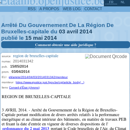
^
-
FR
NL
RSS
A PROPOS
WEB LOG
CONTACT
Arrêté Du Gouvernement De La Région De
Bruxelles-capitale du
03
avril
2014
publié le
15
mai
2014
Comment obtenir une aide juridique ?
region de bruxelles-capitale
source
2014031342
numac
15/05/2014
pub.
03/04/2014
prom.
ELI
eli/arrete/2014/04/03/2014031342/moniteur
moniteur
https://www.ejustice.just.fgov.be/cgi/article_body(...)
liens
Conseil d'État (chrono)
REGION DE BRUXELLES-CAPITALE
3 AVRIL 2014. - Arrêté du Gouvernement de la Région de Bruxelles-
Capitale portant modification de divers arrêtés relatifs à la performance
énergétique et au climat intérieur des bâtiments, en matière de travaux PEB
et fixant la date d'entrée en vigueur de diverses dispositions de l'
ordonnance du 2 mai 2013
portant le Code bruxellois de l'Air, du Climat