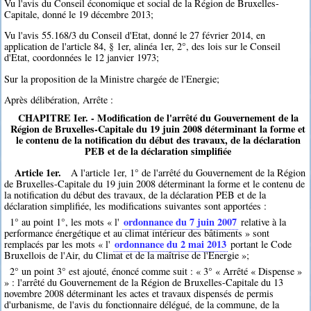
Vu l'avis du Conseil économique et social de la Région de Bruxelles-
Capitale, donné le 19 décembre 2013;
Vu l'avis 55.168/3 du Conseil d'Etat, donné le 27 février 2014, en
application de l'article 84, § 1er, alinéa 1er, 2°, des lois sur le Conseil
d'Etat, coordonnées le 12 janvier 1973;
Sur la proposition de la Ministre chargée de l'Energie;
Après délibération, Arrête :
CHAPITRE Ier. - Modification de l'arrêté du Gouvernement de la
Région de Bruxelles-Capitale du 19 juin 2008 déterminant la forme et
le contenu de la notification du début des travaux, de la déclaration
PEB et de la déclaration simplifiée
Article 1er.
A l'article 1er, 1° de l'arrêté du Gouvernement de la Région
de Bruxelles-Capitale du 19 juin 2008 déterminant la forme et le contenu de
la notification du début des travaux, de la déclaration PEB et de la
déclaration simplifiée, les modifications suivantes sont apportées :
ordonnance du 7 juin 2007
1° au point 1°, les mots « l'
relative à la
performance énergétique et au climat intérieur des bâtiments » sont
ordonnance du 2 mai 2013
remplacés par les mots « l'
portant le Code
Bruxellois de l'Air, du Climat et de la maîtrise de l'Energie »;
2° un point 3° est ajouté, énoncé comme suit : « 3° « Arrêté « Dispense »
» : l'arrêté du Gouvernement de la Région de Bruxelles-Capitale du 13
novembre 2008 déterminant les actes et travaux dispensés de permis
d'urbanisme, de l'avis du fonctionnaire délégué, de la commune, de la