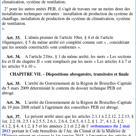
climatisation, système de ventilation;
2° pour les autres unités PEB, il s'agit de travaux sur au moins deux des
installations techniques suivantes : installation de production du système de
chauffage, installation de production du système de climatisation, système
de ventilation.
».
Art. 33.
L'alinéa premier de l'article 10ter, § 4 et de l'article
10quinquies, § 5 du même arrêté est complété comme suit « , considérant
que les noeuds constructifs sont conformes ».
Art. 34.
A l'article 21bis, § 1 du même arrêté, les mots « Les sections
Ire et II du chapitre II » sont remplacés par les mots « Les articles 4 à 7 et
les articles 9 à 10 ».
CHAPITRE VII. - Dispositions abrogatoire, transitoire et finale
Art. 35.
L'arrêté du Gouvernement de la Région de Bruxelles-Capitale
du 5 mars 2009 déterminant le contenu du dossier technique PEB est
abrogé.
Art. 36.
L'arrêté du Gouvernement de la Région de Bruxelles-Capitale
du 19 juin 2008 relatif à l'agrément des conseillers PEB est abrogé.
Art. 37.
Le présent arrêté ainsi que les articles 2.1.1 à 2.2.12, 2.2.13, §
1er, 2.2.18, 2.5.1 à 2.5.5, 2.6.1, 2.6.4, 2.6.5, 4.1.2, § 1, 2°, 4.1.2, § 2,
ordonnance du 2 mai
4.1.2, § 4, 4.1.2, § 5 et les annexes 2.1 et 2.2 de l'
2013
portant le Code bruxellois de l'Air, du Climat et de la Maîtrise de
l'Energie entrent en vigueur le 1er janvier 2015, à l'exception des articles 6,