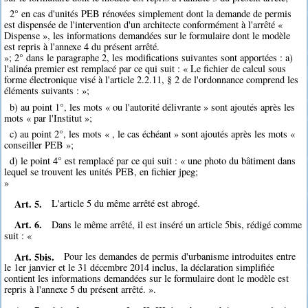
2° en cas d'unités PEB rénovées simplement dont la demande de permis
est dispensée de l'intervention d'un architecte conformément à l'arrêté «
Dispense », les informations demandées sur le formulaire dont le modèle
est repris à l'annexe 4 du présent arrêté.
»; 2° dans le paragraphe 2, les modifications suivantes sont apportées : a)
l'alinéa premier est remplacé par ce qui suit : « Le fichier de calcul sous
forme électronique visé à l'article 2.2.11, § 2 de l'ordonnance comprend les
éléments suivants : »;
b) au point 1°, les mots « ou l'autorité délivrante » sont ajoutés après les
mots « par l'Institut »;
c) au point 2°, les mots « , le cas échéant » sont ajoutés après les mots «
conseiller PEB »;
d) le point 4° est remplacé par ce qui suit : « une photo du bâtiment dans
lequel se trouvent les unités PEB, en fichier jpeg;
»
Art. 5.
L'article 5 du même arrêté est abrogé.
Art. 6.
Dans le même arrêté, il est inséré un article 5bis, rédigé comme
suit : «
Art. 5bis.
Pour les demandes de permis d'urbanisme introduites entre
le 1er janvier et le 31 décembre 2014 inclus, la déclaration simplifiée
contient les informations demandées sur le formulaire dont le modèle est
repris à l'annexe 5 du présent arrêté. ».