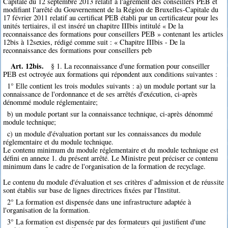
Capitale du 12 septembre 2013 relatif à l'agrément des conseillers PEB et
modifiant l'arrêté du Gouvernement de la Région de Bruxelles-Capitale du
17 février 2011 relatif au certificat PEB établi par un certificateur pour les
unités tertiaires, il est inséré un chapitre IIIbis intitulé « De la
reconnaissance des formations pour conseillers PEB » contenant les articles
12bis à 12sexies, rédigé comme suit : « Chapitre IIIbis - De la
reconnaissance des formations pour conseillers peb
Art. 12bis.
§ 1. La reconnaissance d'une formation pour conseiller
PEB est octroyée aux formations qui répondent aux conditions suivantes :
1° Elle contient les trois modules suivants : a) un module portant sur la
connaissance de l'ordonnance et de ses arrêtés d'exécution, ci-après
dénommé module réglementaire;
b) un module portant sur la connaissance technique, ci-après dénommé
module technique;
c) un module d'évaluation portant sur les connaissances du module
réglementaire et du module technique.
Le contenu minimum du module réglementaire et du module technique est
défini en annexe 1. du présent arrêté. Le Ministre peut préciser ce contenu
minimum dans le cadre de l'organisation de la formation de recyclage.
Le contenu du module d'évaluation et ses critères d`admission et de réussite
sont établis sur base de lignes directrices fixées par l'Institut.
2° La formation est dispensée dans une infrastructure adaptée à
l'organisation de la formation.
3° La formation est dispensée par des formateurs qui justifient d'une