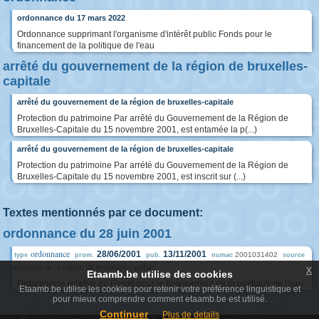
ordonnance du 17 mars 2022
Ordonnance supprimant l'organisme d'intérêt public Fonds pour le
financement de la politique de l'eau
arrêté du gouvernement de la région de bruxelles-
capitale
arrêté du gouvernement de la région de bruxelles-capitale
Protection du patrimoine Par arrêté du Gouvernement de la Région de
Bruxelles-Capitale du 15 novembre 2001, est entamée la p(...)
arrêté du gouvernement de la région de bruxelles-capitale
Protection du patrimoine Par arrété du Gouvernement de la Région de
Bruxelles-Capitale du 15 novembre 2001, est inscrit sur (...)
Textes mentionnés par ce document:
ordonnance du 28 juin 2001
ordonnance
28/06/2001
13/11/2001
2001031402
type
prom.
pub.
numac
source
ministere de la region de bruxelles-capitale
x
Etaamb.be utilise des cookies
Ordonnance relative au Fonds pour le financement de la politique de l'eau
Etaamb.be utilise les cookies pour retenir votre préférence linguistique et
pour mieux comprendre comment etaamb.be est utilisé.
Continuer
Plus de details