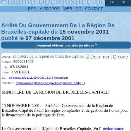
^
-
FR
NL
RSS
A PROPOS
WEB LOG
CONTACT
Arrêté Du Gouvernement De La Région De
Bruxelles-capitale du
15
novembre
2001
publié le
07
décembre
2001
Comment obtenir une aide juridique ?
ministere de la region de bruxelles-capitale
source
2001031457
numac
07/12/2001
pub.
15/11/2001
prom.
ELI
eli/arrete/2001/11/15/2001031457/moniteur
moniteur
https://www.ejustice.just.fgov.be/cgi/article_body(...)
MINISTERE DE LA REGION DE BRUXELLES-CAPITALE
15 NOVEMBRE 2001. - Arrêté du Gouvernement de la Région de
Bruxelles-Capitale fixant les règles comptables et de gestion du Fonds pour
le financement de la politique de l'eau
ordonnance
Le Gouvernement de la Région de Bruxelles-Capitale, Vu l'