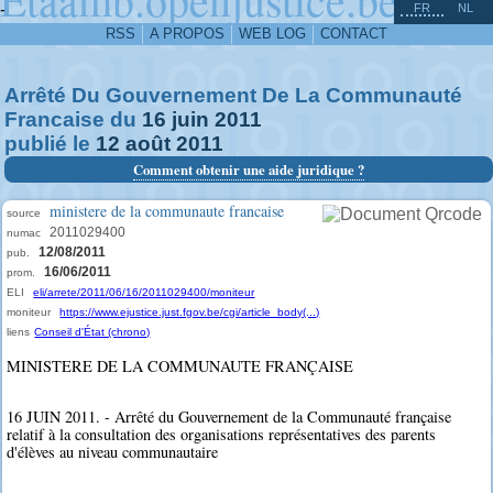
^
-
FR
NL
RSS
A PROPOS
WEB LOG
CONTACT
Arrêté Du Gouvernement De La Communauté
Francaise du
16
juin
2011
publié le
12
août
2011
Comment obtenir une aide juridique ?
ministere de la communaute francaise
source
2011029400
numac
12/08/2011
pub.
16/06/2011
prom.
ELI
eli/arrete/2011/06/16/2011029400/moniteur
moniteur
https://www.ejustice.just.fgov.be/cgi/article_body(...)
liens
Conseil d'État (chrono)
MINISTERE DE LA COMMUNAUTE FRANÇAISE
16 JUIN 2011. - Arrêté du Gouvernement de la Communauté française
relatif à la consultation des organisations représentatives des parents
d'élèves au niveau communautaire