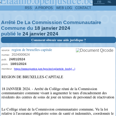
^
-
FR
NL
RSS
A PROPOS
WEB LOG
CONTACT
Arrêté De La Commission Communautaire
Commune du
18
janvier
2024
publié le
24
janvier
2024
Comment obtenir une aide juridique ?
region de bruxelles-capitale
source
2024000624
numac
24/01/2024
pub.
18/01/2024
prom.
moniteur
https://www.ejustice.just.fgov.be/cgi/article_body(...)
REGION DE BRUXELLES-CAPITALE
18 JANVIER 2024. - Arrêté du Collège réuni de la Commission
communautaire commune visant à augmenter le taux d'encadrement des
résidents des centres de soins de jour en termes de personnel de réactivation
Le Collège réuni de la Commission communautaire commune, Vu la loi
relative à l'assurance obligatoire soins de santé et indemnités, coordonnée le