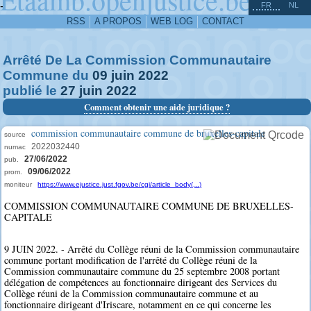
^
-
FR
NL
RSS
A PROPOS
WEB LOG
CONTACT
Arrêté De La Commission Communautaire
Commune du
09
juin
2022
publié le
27
juin
2022
Comment obtenir une aide juridique ?
commission communautaire commune de bruxelles-capitale
source
2022032440
numac
27/06/2022
pub.
09/06/2022
prom.
moniteur
https://www.ejustice.just.fgov.be/cgi/article_body(...)
COMMISSION COMMUNAUTAIRE COMMUNE DE BRUXELLES-
CAPITALE
9 JUIN 2022. - Arrêté du Collège réuni de la Commission communautaire
commune portant modification de l'arrêté du Collège réuni de la
Commission communautaire commune du 25 septembre 2008 portant
délégation de compétences au fonctionnaire dirigeant des Services du
Collège réuni de la Commission communautaire commune et au
fonctionnaire dirigeant d'Iriscare, notamment en ce qui concerne les