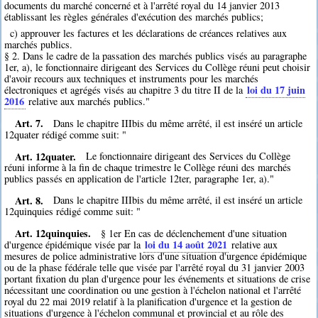
documents du marché concerné et à l'arrêté royal du 14 janvier 2013
établissant les règles générales d'exécution des marchés publics;
c) approuver les factures et les déclarations de créances relatives aux
marchés publics.
§ 2. Dans le cadre de la passation des marchés publics visés au paragraphe
1er, a), le fonctionnaire dirigeant des Services du Collège réuni peut choisir
d'avoir recours aux techniques et instruments pour les marchés
loi du 17 juin
électroniques et agrégés visés au chapitre 3 du titre II de la
2016
relative aux marchés publics."
Art. 7.
Dans le chapitre IIIbis du même arrêté, il est inséré un article
12quater rédigé comme suit: "
Art. 12quater.
Le fonctionnaire dirigeant des Services du Collège
réuni informe à la fin de chaque trimestre le Collège réuni des marchés
publics passés en application de l'article 12ter, paragraphe 1er, a)."
Art. 8.
Dans le chapitre IIIbis du même arrêté, il est inséré un article
12quinquies rédigé comme suit: "
Art. 12quinquies.
§ 1er En cas de déclenchement d'une situation
loi du 14 août 2021
d'urgence épidémique visée par la
relative aux
mesures de police administrative lors d'une situation d'urgence épidémique
ou de la phase fédérale telle que visée par l'arrêté royal du 31 janvier 2003
portant fixation du plan d'urgence pour les événements et situations de crise
nécessitant une coordination ou une gestion à l'échelon national et l'arrêté
royal du 22 mai 2019 relatif à la planification d'urgence et la gestion de
situations d'urgence à l'échelon communal et provincial et au rôle des