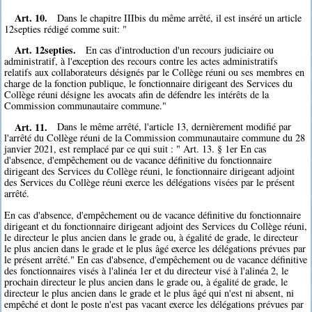
Art. 10.
Dans le chapitre IIIbis du même arrêté, il est inséré un article
12septies rédigé comme suit: "
Art. 12septies.
En cas d'introduction d'un recours judiciaire ou
administratif, à l'exception des recours contre les actes administratifs
relatifs aux collaborateurs désignés par le Collège réuni ou ses membres en
charge de la fonction publique, le fonctionnaire dirigeant des Services du
Collège réuni désigne les avocats afin de défendre les intérêts de la
Commission communautaire commune."
Art. 11.
Dans le même arrêté, l'article 13, dernièrement modifié par
l'arrêté du Collège réuni de la Commission communautaire commune du 28
janvier 2021, est remplacé par ce qui suit : " Art. 13. § 1er En cas
d'absence, d'empêchement ou de vacance définitive du fonctionnaire
dirigeant des Services du Collège réuni, le fonctionnaire dirigeant adjoint
des Services du Collège réuni exerce les délégations visées par le présent
arrêté.
En cas d'absence, d'empêchement ou de vacance définitive du fonctionnaire
dirigeant et du fonctionnaire dirigeant adjoint des Services du Collège réuni,
le directeur le plus ancien dans le grade ou, à égalité de grade, le directeur
le plus ancien dans le grade et le plus âgé exerce les délégations prévues par
le présent arrêté." En cas d'absence, d'empêchement ou de vacance définitive
des fonctionnaires visés à l'alinéa 1er et du directeur visé à l'alinéa 2, le
prochain directeur le plus ancien dans le grade ou, à égalité de grade, le
directeur le plus ancien dans le grade et le plus âgé qui n'est ni absent, ni
empêché et dont le poste n'est pas vacant exerce les délégations prévues par