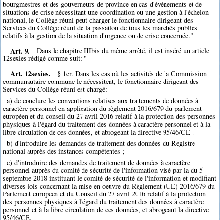
bourgmestres et des gouverneurs de province en cas d'événements et de
situations de crise nécessitant une coordination ou une gestion à l'échelon
national, le Collège réuni peut charger le fonctionnaire dirigeant des
Services du Collège réuni de la passation de tous les marchés publics
relatifs à la gestion de la situation d'urgence ou de crise concernée."
Art. 9.
Dans le chapitre IIIbis du même arrêté, il est inséré un article
12sexies rédigé comme suit: "
Art. 12sexies.
§ 1er. Dans les cas où les activités de la Commission
communautaire commune le nécessitent, le fonctionnaire dirigeant des
Services du Collège réuni est chargé:
a) de conclure les conventions relatives aux traitements de données à
caractère personnel en application du règlement 2016/679 du parlement
européen et du conseil du 27 avril 2016 relatif à la protection des personnes
physiques à l'égard du traitement des données à caractère personnel et à la
libre circulation de ces données, et abrogeant la directive 95/46/CE ;
b) d'introduire les demandes de traitement des données du Registre
national auprès des instances compétentes ;
c) d'introduire des demandes de traitement de données à caractère
personnel auprès du comité de sécurité de l'information visé par la du 5
septembre 2018 instituant le comité de sécurité de l'information et modifiant
diverses lois concernant la mise en oeuvre du Règlement (UE) 2016/679 du
Parlement européen et du Conseil du 27 avril 2016 relatif à la protection
des personnes physiques à l'égard du traitement des données à caractère
personnel et à la libre circulation de ces données, et abrogeant la directive
95/46/CE.