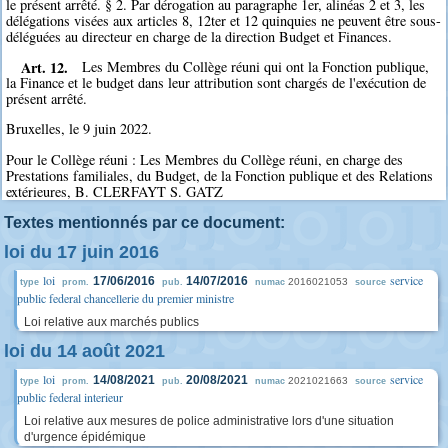
le présent arrêté. § 2. Par dérogation au paragraphe 1er, alinéas 2 et 3, les
délégations visées aux articles 8, 12ter et 12 quinquies ne peuvent être sous-
déléguées au directeur en charge de la direction Budget et Finances.
Art. 12.
Les Membres du Collège réuni qui ont la Fonction publique,
la Finance et le budget dans leur attribution sont chargés de l'exécution de
présent arrêté.
Bruxelles, le 9 juin 2022.
Pour le Collège réuni : Les Membres du Collège réuni, en charge des
Prestations familiales, du Budget, de la Fonction publique et des Relations
extérieures, B. CLERFAYT S. GATZ
Textes mentionnés par ce document:
loi du 17 juin 2016
loi
service
17/06/2016
14/07/2016
2016021053
type
prom.
pub.
numac
source
public federal chancellerie du premier ministre
Loi relative aux marchés publics
loi du 14 août 2021
loi
service
14/08/2021
20/08/2021
2021021663
type
prom.
pub.
numac
source
public federal interieur
Loi relative aux mesures de police administrative lors d'une situation
d'urgence épidémique