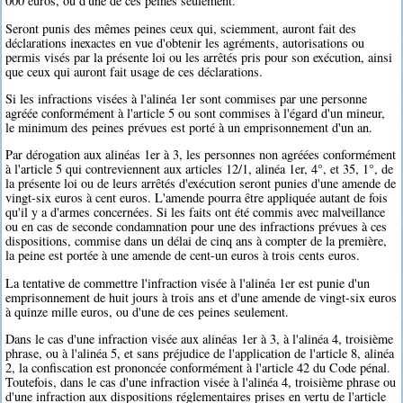
000 euros, ou d'une de ces peines seulement.
Seront punis des mêmes peines ceux qui, sciemment, auront fait des
déclarations inexactes en vue d'obtenir les agréments, autorisations ou
permis visés par la présente loi ou les arrêtés pris pour son exécution, ainsi
que ceux qui auront fait usage de ces déclarations.
Si les infractions visées à l'alinéa 1er sont commises par une personne
agréée conformément à l'article 5 ou sont commises à l'égard d'un mineur,
le minimum des peines prévues est porté à un emprisonnement d'un an.
Par dérogation aux alinéas 1er à 3, les personnes non agréées conformément
à l'article 5 qui contreviennent aux articles 12/1, alinéa 1er, 4°, et 35, 1°, de
la présente loi ou de leurs arrêtés d'exécution seront punies d'une amende de
vingt-six euros à cent euros. L'amende pourra être appliquée autant de fois
qu'il y a d'armes concernées. Si les faits ont été commis avec malveillance
ou en cas de seconde condamnation pour une des infractions prévues à ces
dispositions, commise dans un délai de cinq ans à compter de la première,
la peine est portée à une amende de cent-un euros à trois cents euros.
La tentative de commettre l'infraction visée à l'alinéa 1er est punie d'un
emprisonnement de huit jours à trois ans et d'une amende de vingt-six euros
à quinze mille euros, ou d'une de ces peines seulement.
Dans le cas d'une infraction visée aux alinéas 1er à 3, à l'alinéa 4, troisième
phrase, ou à l'alinéa 5, et sans préjudice de l'application de l'article 8, alinéa
2, la confiscation est prononcée conformément à l'article 42 du Code pénal.
Toutefois, dans le cas d'une infraction visée à l'alinéa 4, troisième phrase ou
d'une infraction aux dispositions réglementaires prises en vertu de l'article