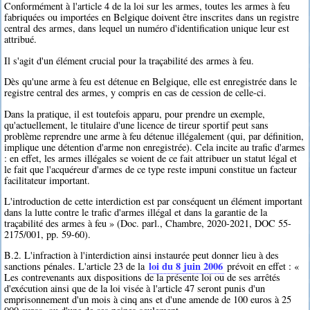
Conformément à l'article 4 de la loi sur les armes, toutes les armes à feu
fabriquées ou importées en Belgique doivent être inscrites dans un registre
central des armes, dans lequel un numéro d'identification unique leur est
attribué.
Il s'agit d'un élément crucial pour la traçabilité des armes à feu.
Dès qu'une arme à feu est détenue en Belgique, elle est enregistrée dans le
registre central des armes, y compris en cas de cession de celle-ci.
Dans la pratique, il est toutefois apparu, pour prendre un exemple,
qu'actuellement, le titulaire d'une licence de tireur sportif peut sans
problème reprendre une arme à feu détenue illégalement (qui, par définition,
implique une détention d'arme non enregistrée). Cela incite au trafic d'armes
: en effet, les armes illégales se voient de ce fait attribuer un statut légal et
le fait que l'acquéreur d'armes de ce type reste impuni constitue un facteur
facilitateur important.
L'introduction de cette interdiction est par conséquent un élément important
dans la lutte contre le trafic d'armes illégal et dans la garantie de la
traçabilité des armes à feu » (Doc. parl., Chambre, 2020-2021, DOC 55-
2175/001, pp. 59-60).
B.2. L'infraction à l'interdiction ainsi instaurée peut donner lieu à des
loi du 8 juin 2006
sanctions pénales. L'article 23 de la
prévoit en effet : «
Les contrevenants aux dispositions de la présente loi ou de ses arrêtés
d'exécution ainsi que de la loi visée à l'article 47 seront punis d'un
emprisonnement d'un mois à cinq ans et d'une amende de 100 euros à 25