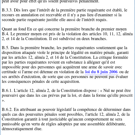
peut avoir pour effet qu'ils soient poursuivis pénalement.
B.3.3. Dès lors que l'intérêt de la première partie requérante est établi, le
recours en annulation est recevable et il n'y a pas lieu d'examiner si la
seconde partie requérante justifie elle aussi de l'intérêt requis.
Quant au fond En ce qui concerne la première branche du premier moyen
B.4. Le premier moyen est pris de la violation des articles 10, 11, 12, alinéa
2, et 14 de la Constitution. Il est subdivisé en deux branches.
B.5. Dans la première branche, les parties requérantes soutiennent que la
disposition attaquée viole le principe de légalité en matière pénale, garanti
par les articles 12, alinéa 2, et 14 de la Constitution. La critique formulée
par les parties requérantes revient en substance à alléguer qu'il est
impossible pour des personnes qui acquièrent une arme de savoir avec
loi du 8 juin 2006
certitude si l'arme est détenue en violation de la
ou de
ses arrêtés d'exécution, de sorte que ces personnes ne peuvent pas évaluer
les conséquences pénales de cette acquisition.
B.6.1. L'article 12, alinéa 2, de la Constitution dispose : « Nul ne peut être
poursuivi que dans les cas prévus par la loi, et dans la forme qu'elle prescrit
».
B.6.2. En attribuant au pouvoir législatif la compétence de déterminer dans
quels cas des poursuites pénales sont possibles, l'article 12, alinéa 2, de la
Constitution garantit à tout justiciable qu'aucun comportement ne sera
punissable qu'en vertu de règles adoptées par une assemblée délibérante,
démocratiquement élue.