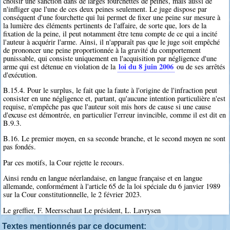
choisir une sanction dans de larges fourchettes de peines, mais aussi de
n'infliger que l'une de ces deux peines seulement. Le juge dispose par
conséquent d'une fourchette qui lui permet de fixer une peine sur mesure à
la lumière des éléments pertinents de l'affaire, de sorte que, lors de la
fixation de la peine, il peut notamment être tenu compte de ce qui a incité
l'auteur à acquérir l'arme. Ainsi, il n'apparaît pas que le juge soit empêché
de prononcer une peine proportionnée à la gravité du comportement
punissable, qui consiste uniquement en l'acquisition par négligence d'une
loi du 8 juin 2006
arme qui est détenue en violation de la
ou de ses arrêtés
d'exécution.
B.15.4. Pour le surplus, le fait que la faute à l'origine de l'infraction peut
consister en une négligence et, partant, qu'aucune intention particulière n'est
requise, n'empêche pas que l'auteur soit mis hors de cause si une cause
d'excuse est démontrée, en particulier l'erreur invincible, comme il est dit en
B.9.3.
B.16. Le premier moyen, en sa seconde branche, et le second moyen ne sont
pas fondés.
Par ces motifs, la Cour rejette le recours.
Ainsi rendu en langue néerlandaise, en langue française et en langue
allemande, conformément à l'article 65 de la loi spéciale du 6 janvier 1989
sur la Cour constitutionnelle, le 2 février 2023.
Le greffier, F. Meersschaut Le président, L. Lavrysen
Textes mentionnés par ce document: