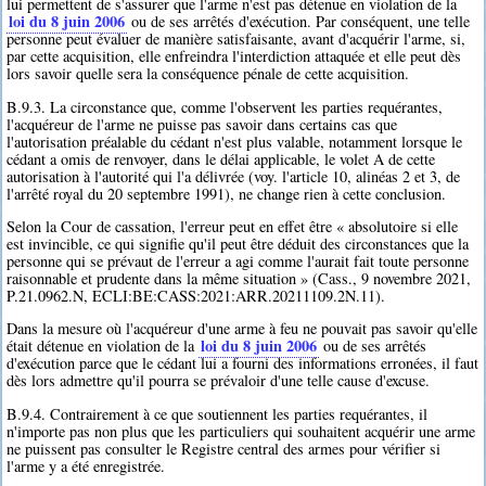
lui permettent de s'assurer que l'arme n'est pas détenue en violation de la
loi du 8 juin 2006
ou de ses arrêtés d'exécution. Par conséquent, une telle
personne peut évaluer de manière satisfaisante, avant d'acquérir l'arme, si,
par cette acquisition, elle enfreindra l'interdiction attaquée et elle peut dès
lors savoir quelle sera la conséquence pénale de cette acquisition.
B.9.3. La circonstance que, comme l'observent les parties requérantes,
l'acquéreur de l'arme ne puisse pas savoir dans certains cas que
l'autorisation préalable du cédant n'est plus valable, notamment lorsque le
cédant a omis de renvoyer, dans le délai applicable, le volet A de cette
autorisation à l'autorité qui l'a délivrée (voy. l'article 10, alinéas 2 et 3, de
l'arrêté royal du 20 septembre 1991), ne change rien à cette conclusion.
Selon la Cour de cassation, l'erreur peut en effet être « absolutoire si elle
est invincible, ce qui signifie qu'il peut être déduit des circonstances que la
personne qui se prévaut de l'erreur a agi comme l'aurait fait toute personne
raisonnable et prudente dans la même situation » (Cass., 9 novembre 2021,
P.21.0962.N, ECLI:BE:CASS:2021:ARR.20211109.2N.11).
Dans la mesure où l'acquéreur d'une arme à feu ne pouvait pas savoir qu'elle
loi du 8 juin 2006
était détenue en violation de la
ou de ses arrêtés
d'exécution parce que le cédant lui a fourni des informations erronées, il faut
dès lors admettre qu'il pourra se prévaloir d'une telle cause d'excuse.
B.9.4. Contrairement à ce que soutiennent les parties requérantes, il
n'importe pas non plus que les particuliers qui souhaitent acquérir une arme
ne puissent pas consulter le Registre central des armes pour vérifier si
l'arme y a été enregistrée.