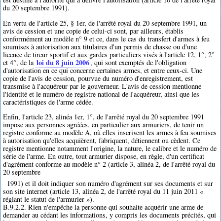
du 20 septembre 1991).
En vertu de l'article 25, § 1er, de l'arrêté royal du 20 septembre 1991, un
avis de cession et une copie de celui-ci sont, par ailleurs, établis
conformément au modèle n° 9 et ce, dans le cas du transfert d'armes à feu
soumises à autorisation aux titulaires d'un permis de chasse ou d'une
licence de tireur sportif et aux gardes particuliers visés à l'article 12, 1°, 2°
loi du 8 juin 2006
et 4°, de la
, qui sont exemptés de l'obligation
d'autorisation en ce qui concerne certaines armes, et entre ceux-ci. Une
copie de l'avis de cession, pourvue du numéro d'enregistrement, est
transmise à l'acquéreur par le gouverneur. L'avis de cession mentionne
l'identité et le numéro de registre national de l'acquéreur, ainsi que les
caractéristiques de l'arme cédée.
Enfin, l'article 23, alinéa 1er, 1°, de l'arrêté royal du 20 septembre 1991
impose aux personnes agréées, en particulier aux armuriers, de tenir un
registre conforme au modèle A, où elles inscrivent les armes à feu soumises
à autorisation qu'elles acquièrent, fabriquent, détiennent ou cèdent. Ce
registre mentionne notamment l'origine, la nature, le calibre et le numéro de
série de l'arme. En outre, tout armurier dispose, en règle, d'un certificat
d'agrément conforme au modèle n° 2 (article 3, alinéa 2, de l'arrêté royal du
20 septembre
1991) et il doit indiquer son numéro d'agrément sur ses documents et sur
son site internet (article 13, alinéa 2, de l'arrêté royal du 11 juin 2011 «
réglant le statut de l'armurier »).
B.9.2.2. Rien n'empêche la personne qui souhaite acquérir une arme de
demander au cédant les informations, y compris les documents précités, qui