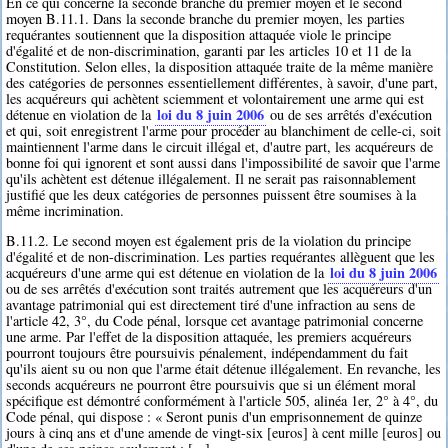
En ce qui concerne la seconde branche du premier moyen et le second
moyen B.11.1. Dans la seconde branche du premier moyen, les parties
requérantes soutiennent que la disposition attaquée viole le principe
d'égalité et de non-discrimination, garanti par les articles 10 et 11 de la
Constitution. Selon elles, la disposition attaquée traite de la même manière
des catégories de personnes essentiellement différentes, à savoir, d'une part,
les acquéreurs qui achètent sciemment et volontairement une arme qui est
loi du 8 juin 2006
détenue en violation de la
ou de ses arrêtés d'exécution
et qui, soit enregistrent l'arme pour procéder au blanchiment de celle-ci, soit
maintiennent l'arme dans le circuit illégal et, d'autre part, les acquéreurs de
bonne foi qui ignorent et sont aussi dans l'impossibilité de savoir que l'arme
qu'ils achètent est détenue illégalement. Il ne serait pas raisonnablement
justifié que les deux catégories de personnes puissent être soumises à la
même incrimination.
B.11.2. Le second moyen est également pris de la violation du principe
d'égalité et de non-discrimination. Les parties requérantes allèguent que les
loi du 8 juin 2006
acquéreurs d'une arme qui est détenue en violation de la
ou de ses arrêtés d'exécution sont traités autrement que les acquéreurs d'un
avantage patrimonial qui est directement tiré d'une infraction au sens de
l'article 42, 3°, du Code pénal, lorsque cet avantage patrimonial concerne
une arme. Par l'effet de la disposition attaquée, les premiers acquéreurs
pourront toujours être poursuivis pénalement, indépendamment du fait
qu'ils aient su ou non que l'arme était détenue illégalement. En revanche, les
seconds acquéreurs ne pourront être poursuivis que si un élément moral
spécifique est démontré conformément à l'article 505, alinéa 1er, 2° à 4°, du
Code pénal, qui dispose : « Seront punis d'un emprisonnement de quinze
jours à cinq ans et d'une amende de vingt-six [euros] à cent mille [euros] ou