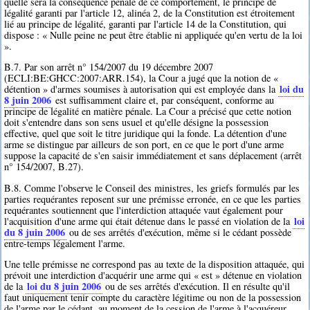
quelle sera la conséquence pénale de ce comportement, le principe de
légalité garanti par l'article 12, alinéa 2, de la Constitution est étroitement
lié au principe de légalité, garanti par l'article 14 de la Constitution, qui
dispose : « Nulle peine ne peut être établie ni appliquée qu'en vertu de la loi
».
B.7. Par son arrêt n° 154/2007 du 19 décembre 2007
(ECLI:BE:GHCC:2007:ARR.154), la Cour a jugé que la notion de «
loi du
détention » d'armes soumises à autorisation qui est employée dans la
8 juin 2006
est suffisamment claire et, par conséquent, conforme au
principe de légalité en matière pénale. La Cour a précisé que cette notion
doit s'entendre dans son sens usuel et qu'elle désigne la possession
effective, quel que soit le titre juridique qui la fonde. La détention d'une
arme se distingue par ailleurs de son port, en ce que le port d'une arme
suppose la capacité de s'en saisir immédiatement et sans déplacement (arrêt
n° 154/2007, B.27).
B.8. Comme l'observe le Conseil des ministres, les griefs formulés par les
parties requérantes reposent sur une prémisse erronée, en ce que les parties
requérantes soutiennent que l'interdiction attaquée vaut également pour
loi
l'acquisition d'une arme qui était détenue dans le passé en violation de la
du 8 juin 2006
ou de ses arrêtés d'exécution, même si le cédant possède
entre-temps légalement l'arme.
Une telle prémisse ne correspond pas au texte de la disposition attaquée, qui
prévoit une interdiction d'acquérir une arme qui « est » détenue en violation
loi du 8 juin 2006
de la
ou de ses arrêtés d'exécution. Il en résulte qu'il
faut uniquement tenir compte du caractère légitime ou non de la possession
de l'arme par le cédant, au moment de la cession de l'arme à l'acquéreur.