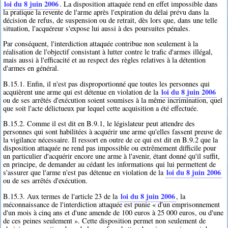
loi du 8 juin 2006
. La disposition attaquée rend en effet impossible dans
la pratique la revente de l'arme après l'expiration du délai prévu dans la
décision de refus, de suspension ou de retrait, dès lors que, dans une telle
situation, l'acquéreur s'expose lui aussi à des poursuites pénales.
Par conséquent, l'interdiction attaquée contribue non seulement à la
réalisation de l'objectif consistant à lutter contre le trafic d'armes illégal,
mais aussi à l'efficacité et au respect des règles relatives à la détention
d'armes en général.
B.15.1. Enfin, il n'est pas disproportionné que toutes les personnes qui
loi du 8 juin 2006
acquièrent une arme qui est détenue en violation de la
ou de ses arrêtés d'exécution soient soumises à la même incrimination, quel
que soit l'acte délictueux par lequel cette acquisition a été effectuée.
B.15.2. Comme il est dit en B.9.1, le législateur peut attendre des
personnes qui sont habilitées à acquérir une arme qu'elles fassent preuve de
la vigilance nécessaire. Il ressort en outre de ce qui est dit en B.9.2 que la
disposition attaquée ne rend pas impossible ou extrêmement difficile pour
un particulier d'acquérir encore une arme à l'avenir, étant donné qu'il suffit,
en principe, de demander au cédant les informations qui lui permettent de
loi du 8 juin 2006
s'assurer que l'arme n'est pas détenue en violation de la
ou de ses arrêtés d'exécution.
loi du 8 juin 2006
B.15.3. Aux termes de l'article 23 de la
, la
méconnaissance de l'interdiction attaquée est punie « d'un emprisonnement
d'un mois à cinq ans et d'une amende de 100 euros à 25 000 euros, ou d'une
de ces peines seulement ». Cette disposition permet non seulement de