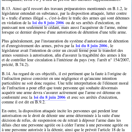
B.13. Ainsi qu'il ressort des travaux préparatoires mentionnés en B.1.2, le
législateur entendait en substance, par la disposition attaquée, lutter contre
le « trafic d'armes illégal », c'est-à-dire le trafic des armes qui sont détenues
loi du 8 juin 2006
en violation de la
ou de ses arrêtés d'exécution, en
punissant non seulement le cédant, mais aussi l'acquéreur de l'arme, même
lorsque ce dernier dispose d'une autorisation de détention d'une telle arme.
Plus généralement, par l'instauration du système d'autorisation de détention
loi du 8 juin 2006
et d'enregistrement des armes, prévu par la
, le
législateur avait l'intention de créer un circuit fermé pour le transfert des
armes soumises à autorisation, afin d'assurer la traçabilité des armes à feu
et de contrôler leur circulation à l'intérieur du pays (voy. l'arrêt n° 154/2007,
précité, B.74.2).
B.14. Au regard de ces objectifs, il est pertinent que la faute à l'origine de
l'infraction puisse consister en une négligence et qu'aucune intention
particulière ne soit donc requise. Une telle interprétation de l'élément moral
de l'infraction a pour effet que toute personne qui souhaite désormais
acquérir une arme devra s'assurer activement que l'arme est détenue en
loi du 8 juin 2006
conformité avec la
et avec ses arrêtés d'exécution,
comme il est dit en B.9.2.
En outre, la disposition attaquée incite les personnes qui perdent leur
autorisation ou le droit de détenir une arme déterminée à la suite d'une
décision de refus, de suspension ou de retrait à déposer l'arme dans les
délais chez une personne agréée ou à céder l'arme à une personne agréée ou
à une personne autorisée à la détenir, ainsi que le prévoit l'article 18 de la