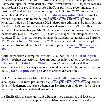
Lavrysen, après en avoir délibéré, rend l'arrêt suivant : I. Objet du recours
et procédure Par requête adressée à la Cour par lettre recommandée à la
poste le 27 mai 2022 et parvenue au greffe le 30 mai 2022, un recours en
loi du 28 novembre 2021
annulation de l'article 93, 2°, de la
« visant à
rendre la justice plus humaine, plus rapide et plus ferme » (publiée au
Moniteur belge du 30 novembre 2021, deuxième édition) a été introduit par
l'ASBL « Défense Active des Amateurs d'Armes » et Joël Schreiber,
assistés et représentés par Me N. Demeyere, avocat au barreau de Flandre
occidentale. (...) II. En droit (...) Quant à la disposition attaquée et à son
contexte B.1.1. Les parties requérantes demandent l'annulation de l'article
loi du 28 novembre 2021
93, 2°, de la
« visant à rendre la justice plus
loi du 28 novembre
humaine, plus rapide et plus ferme » (ci-après : la
2021
).
loi du 8 juin
Cette disposition a complété l'article 19, alinéa 1er, de la
2006
« réglant des activités économiques et individuelles avec des armes »
loi du 8 juin 2006
(ci-après : la
) par un 8°, en vertu duquel il est
désormais interdit « d'acquérir une arme détenue en Belgique en violation
loi du 8 juin 2006
de la [
] ou de ses arrêtés d'exécution ».
loi du 28 novembre 2021
B.1.2. L'exposé des motifs relatif à la
mentionne
à cet égard : « Il n'est pas autorisé que des personnes puissent acquérir et
détenir légalement une arme détenue en Belgique en violation de la loi sur
les armes ou de ses arrêtés d'exécution.
La légalisation d'armes qui sont détenues illégalement et qui font donc
partie du circuit illégal s'apparente au blanchiment d'armes illégales.