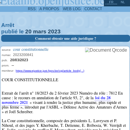
^
-
FR
NL
RSS
A PROPOS
WEB LOG
CONTACT
Arrêt
publié le
20
mars
2023
Comment obtenir une aide juridique ?
cour constitutionnelle
source
2023200841
numac
20/03/2023
pub.
--
prom.
moniteur
https://www.ejustice.just.fgov.be/cgi/article_body(...)
COUR CONSTITUTIONNELLE
Extrait de l'arrêt n° 18/2023 du 2 février 2023 Numéro du rôle : 7812 En
loi du 28
cause : le recours en annulation de l'article 93, 2°, de la
novembre 2021
« visant à rendre la justice plus humaine, plus rapide et
plus ferme », introduit par l'ASBL « Défense Active des Amateurs d'Armes
» et Joël Schreiber.
La Cour constitutionnelle, composée des présidents L. Lavrysen et P.
Nihoul, et des juges Y. Kherbache, T. Detienne, E. Bribosia, W. Verrijdt et
K. Jadin, assistée du greffier F. Meersschaut, présidée par le président L.