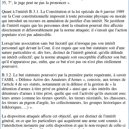
35, 7°, le juge peut ne pas la prononcer ».
Quant à l'intérêt B.3.1. La Constitution et la loi spéciale du 6 janvier 1989
sur la Cour constitutionnelle imposent à toute personne physique ou morale
qui introduit un recours en annulation de justifier d'un intérêt. Ne justifient
de l'intérêt requis que les personnes dont la situation pourrait être affectée
directement et défavorablement par la norme attaquée; il s'ensuit que l'action
populaire n'est pas admissible.
Lorsqu'une association sans but lucratif qui n'invoque pas son intérêt
personnel agit devant la Cour, il est requis que son but statutaire soit d'une
nature particulière et, dès lors, distinct de l'intérêt général; qu'elle défende
un intérêt collectif; que la norme attaquée soit susceptible d'affecter son but;
qu'il n'apparaisse pas, enfin, que ce but n'est pas ou n'est plus réellement
poursuivi.
B.3.2. Le but statutaire poursuivi par la première partie requérante, à savoir
l'ASBL « Défense Active des Amateurs d'Armes », consiste, aux termes de
l'article 4 de ses statuts, notamment en la défense et la gestion de « la
détention d'armes à titre privé en général » ainsi que « des intérêts des
détenteurs d'armes à titre privé, quelle que soit l'activité qu'ils exercent avec
leurs armes (comme les tireurs sportifs, les tireurs récréatifs, les chasseurs,
les tireurs au pigeon d'argile, les collectionneurs, les groupes historiques et
folkloriques, ...) ».
La disposition attaquée affecte cet objectif, qui est distinct de l'intérêt
général, en ce que les particuliers qui acquièrent une arme sont soumis à
l'interdiction instaurée par cette disposition et que le non-respect de celle-ci