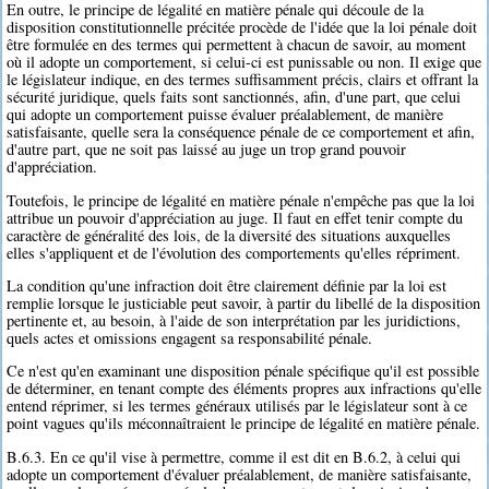
En outre, le principe de légalité en matière pénale qui découle de la
disposition constitutionnelle précitée procède de l'idée que la loi pénale doit
être formulée en des termes qui permettent à chacun de savoir, au moment
où il adopte un comportement, si celui-ci est punissable ou non. Il exige que
le législateur indique, en des termes suffisamment précis, clairs et offrant la
sécurité juridique, quels faits sont sanctionnés, afin, d'une part, que celui
qui adopte un comportement puisse évaluer préalablement, de manière
satisfaisante, quelle sera la conséquence pénale de ce comportement et afin,
d'autre part, que ne soit pas laissé au juge un trop grand pouvoir
d'appréciation.
Toutefois, le principe de légalité en matière pénale n'empêche pas que la loi
attribue un pouvoir d'appréciation au juge. Il faut en effet tenir compte du
caractère de généralité des lois, de la diversité des situations auxquelles
elles s'appliquent et de l'évolution des comportements qu'elles répriment.
La condition qu'une infraction doit être clairement définie par la loi est
remplie lorsque le justiciable peut savoir, à partir du libellé de la disposition
pertinente et, au besoin, à l'aide de son interprétation par les juridictions,
quels actes et omissions engagent sa responsabilité pénale.
Ce n'est qu'en examinant une disposition pénale spécifique qu'il est possible
de déterminer, en tenant compte des éléments propres aux infractions qu'elle
entend réprimer, si les termes généraux utilisés par le législateur sont à ce
point vagues qu'ils méconnaîtraient le principe de légalité en matière pénale.
B.6.3. En ce qu'il vise à permettre, comme il est dit en B.6.2, à celui qui
adopte un comportement d'évaluer préalablement, de manière satisfaisante,