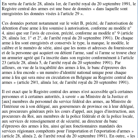
En vertu de l'article 28, alinéa 1er, de l'arrêté royal du 20 septembre 1991, le
Registre central des armes est une base de données « dans laquelle sont
enregistrées les données visées à l'article 29 ».
Ces données portent notamment sur le volet B, précité, de l'autorisation de
détention d'une arme à feu soumise à autorisation, conforme au modèle n°
4, ainsi que sur l'avis de cession, précité, conforme au modèle n° 9 (article
29, alinéa 1er, 1° et 2°, de l'arrêté royal du 20 septembre 1991). De chaque
arme à feu sont enregistrés et conservés le type, la marque, le modèle, le
calibre et le numéro de série, ainsi que les noms et adresses du fournisseur
et de la personne qui acquiert ou détient l'arme, sauf si l'arme se trouve chez
un armurier agréé qui l'a inscrite dans son registre conformément à l'article
23 (article 28, alinéa 5, de l'arrêté royal du 20 septembre 1991). Par
ailleurs, en vue de la traçabilité des armes à feu, le banc d'épreuves des
armes à feu encode « un numéro d'identité national unique pour chaque
arme à feu qui sera mise en circulation en Belgique au Registre central des
armes » (article 29/1, alinéa 1er, de l'arrêté royal du 20 septembre 1991).
Il est exact que le Registre central des armes n'est accessible qu'à certaines
personnes et à certaines autorités, à savoir « au Ministre de la Justice et
[aux] membres du personnel du service fédéral des armes, au Ministre de
l'Intérieur ou à son délégué, aux gouverneurs de province ou à leur délégué,
aux procureurs généraux près les cours d'appel, aux juges d'instruction, aux
procureurs du Roi, aux membres de la police fédérale et de la police locale,
aux services de renseignement et de sécurité, au directeur du banc
d'épreuves des armes à feu, ainsi qu'aux fonctionnaires mandatés des
services régionaux compétents pour l'importation et l'exportation d'armes »
(article 28, alinéa 2, de l'arrêté royal du 20 septembre 1991). En outre, « les