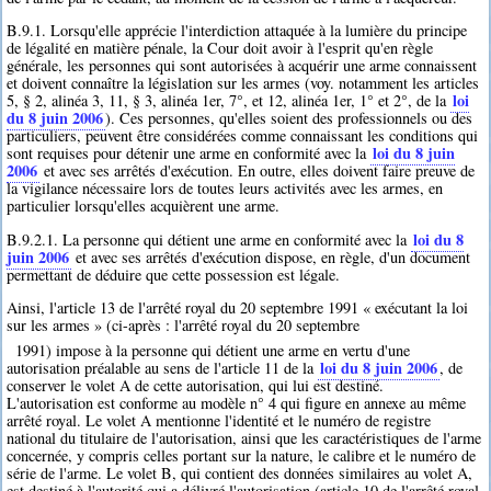
B.9.1. Lorsqu'elle apprécie l'interdiction attaquée à la lumière du principe
de légalité en matière pénale, la Cour doit avoir à l'esprit qu'en règle
générale, les personnes qui sont autorisées à acquérir une arme connaissent
et doivent connaître la législation sur les armes (voy. notamment les articles
loi
5, § 2, alinéa 3, 11, § 3, alinéa 1er, 7°, et 12, alinéa 1er, 1° et 2°, de la
du 8 juin 2006
). Ces personnes, qu'elles soient des professionnels ou des
particuliers, peuvent être considérées comme connaissant les conditions qui
loi du 8 juin
sont requises pour détenir une arme en conformité avec la
2006
et avec ses arrêtés d'exécution. En outre, elles doivent faire preuve de
la vigilance nécessaire lors de toutes leurs activités avec les armes, en
particulier lorsqu'elles acquièrent une arme.
loi du 8
B.9.2.1. La personne qui détient une arme en conformité avec la
juin 2006
et avec ses arrêtés d'exécution dispose, en règle, d'un document
permettant de déduire que cette possession est légale.
Ainsi, l'article 13 de l'arrêté royal du 20 septembre 1991 « exécutant la loi
sur les armes » (ci-après : l'arrêté royal du 20 septembre
1991) impose à la personne qui détient une arme en vertu d'une
loi du 8 juin 2006
autorisation préalable au sens de l'article 11 de la
, de
conserver le volet A de cette autorisation, qui lui est destiné.
L'autorisation est conforme au modèle n° 4 qui figure en annexe au même
arrêté royal. Le volet A mentionne l'identité et le numéro de registre
national du titulaire de l'autorisation, ainsi que les caractéristiques de l'arme
concernée, y compris celles portant sur la nature, le calibre et le numéro de
série de l'arme. Le volet B, qui contient des données similaires au volet A,
est destiné à l'autorité qui a délivré l'autorisation (article 10 de l'arrêté royal