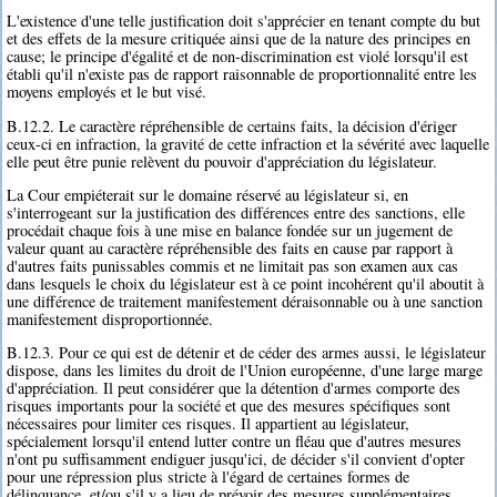
L'existence d'une telle justification doit s'apprécier en tenant compte du but
et des effets de la mesure critiquée ainsi que de la nature des principes en
cause; le principe d'égalité et de non-discrimination est violé lorsqu'il est
établi qu'il n'existe pas de rapport raisonnable de proportionnalité entre les
moyens employés et le but visé.
B.12.2. Le caractère répréhensible de certains faits, la décision d'ériger
ceux-ci en infraction, la gravité de cette infraction et la sévérité avec laquelle
elle peut être punie relèvent du pouvoir d'appréciation du législateur.
La Cour empiéterait sur le domaine réservé au législateur si, en
s'interrogeant sur la justification des différences entre des sanctions, elle
procédait chaque fois à une mise en balance fondée sur un jugement de
valeur quant au caractère répréhensible des faits en cause par rapport à
d'autres faits punissables commis et ne limitait pas son examen aux cas
dans lesquels le choix du législateur est à ce point incohérent qu'il aboutit à
une différence de traitement manifestement déraisonnable ou à une sanction
manifestement disproportionnée.
B.12.3. Pour ce qui est de détenir et de céder des armes aussi, le législateur
dispose, dans les limites du droit de l'Union européenne, d'une large marge
d'appréciation. Il peut considérer que la détention d'armes comporte des
risques importants pour la société et que des mesures spécifiques sont
nécessaires pour limiter ces risques. Il appartient au législateur,
spécialement lorsqu'il entend lutter contre un fléau que d'autres mesures
n'ont pu suffisamment endiguer jusqu'ici, de décider s'il convient d'opter
pour une répression plus stricte à l'égard de certaines formes de
délinquance, et/ou s'il y a lieu de prévoir des mesures supplémentaires.