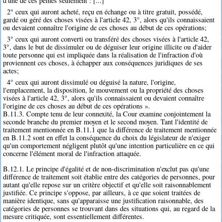
d'une de ces peines seulement : [...]
2° ceux qui auront acheté, reçu en échange ou à titre gratuit, possédé,
gardé ou géré des choses visées à l'article 42, 3°, alors qu'ils connaissaient
ou devaient connaître l'origine de ces choses au début de ces opérations;
3° ceux qui auront converti ou transféré des choses visées à l'article 42,
3°, dans le but de dissimuler ou de déguiser leur origine illicite ou d'aider
toute personne qui est impliquée dans la réalisation de l'infraction d'où
proviennent ces choses, à échapper aux conséquences juridiques de ses
actes;
4° ceux qui auront dissimulé ou déguisé la nature, l'origine,
l'emplacement, la disposition, le mouvement ou la propriété des choses
visées à l'article 42, 3°, alors qu'ils connaissaient ou devaient connaître
l'origine de ces choses au début de ces opérations ».
B.11.3. Compte tenu de leur connexité, la Cour examine conjointement la
seconde branche du premier moyen et le second moyen. Tant l'identité de
traitement mentionnée en B.11.1 que la différence de traitement mentionnée
en B.11.2 sont en effet la conséquence du choix du législateur de n'exiger
qu'un comportement négligent plutôt qu'une intention particulière en ce qui
concerne l'élément moral de l'infraction attaquée.
B.12.1. Le principe d'égalité et de non-discrimination n'exclut pas qu'une
différence de traitement soit établie entre des catégories de personnes, pour
autant qu'elle repose sur un critère objectif et qu'elle soit raisonnablement
justifiée. Ce principe s'oppose, par ailleurs, à ce que soient traitées de
manière identique, sans qu'apparaisse une justification raisonnable, des
catégories de personnes se trouvant dans des situations qui, au regard de la
mesure critiquée, sont essentiellement différentes.