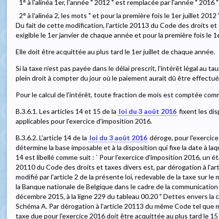
1° à l'alinéa 1er, l'année " 2012 " est remplacée par l'année " 2016 "
2° à l'alinéa 2, les mots " et pour la première fois le 1er juillet 2012
Du fait de cette modification, l'article 20113 du Code des droits et 
exigible le 1er janvier de chaque année et pour la première fois le 1
Elle doit être acquittée au plus tard le 1er juillet de chaque année.
Si la taxe n'est pas payée dans le délai prescrit, l'intérêt légal au ta
plein droit à compter du jour où le paiement aurait dû être effectué
Pour le calcul de l'intérêt, toute fraction de mois est comptée comm
B.3.6.1. Les articles 14 et 15 de la
loi du 3 août 2016
fixent les dis
applicables pour l'exercice d'imposition 2016.
B.3.6.2. L'article 14 de la
loi du 3 août 2016
déroge, pour l'exercice 
détermine la base imposable et à la disposition qui fixe la date à laqu
14 est libellé comme suit : ` Pour l'exercice d'imposition 2016, un ét
20110 du Code des droits et taxes divers est, par dérogation à l'a
modifié par l'article 2 de la présente loi, redevable de la taxe sur
la Banque nationale de Belgique dans le cadre de la communication t
décembre 2015, à la ligne 229 du tableau 00.20 " Dettes envers la c
Schéma A. Par dérogation à l'article 20113 du même Code tel que modif
taxe due pour l'exercice 2016 doit être acquittée au plus tard le 1