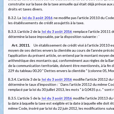
construite sur la base de la taxe annuelle qui était déjà prévue au
droits et taxes divers.
B.3.2. La
loi du 3 août 2016
ne modifie pas l'article 20110 du Code 
les établissements de crédit assujettis à la taxe.
B.3.3. L'article 2 de la
loi du 3 août 2016
remplace l'article 20111 d
détermine la base imposable, par la disposition suivante : `
Art. 20111.
Un établissement de crédit visé à l'article 20110 e
moyen de ses dettes envers la clientèle au cours de l'année précéd
l'application du présent article, on entend par le montant moyen de
arithmétique des montants qui, conformément aux règles de la Ban
de la communication territoriale, doivent être mentionnés, à la fin d
229 du tableau 00.20 " Dettes envers la clientèle " (colonne 05, Mo
B.3.4. L'article 3 de la
loi du 3 août 2016
modifie l'article 20112 du
détermine le taux d'imposition : ` Dans l'article 20112 du même Code,
remplacé par la loi du 30 juillet 2013, les mots " à 0,0435 p.c. " sont 
B.3.5. L'article 5 de la
loi du 3 août 2016
modifie l'article 20113 du 
la date à laquelle la taxe est exigible et la date à laquelle elle doit 
même Code, inséré par la loi du 22 juin 2012, les modifications sui