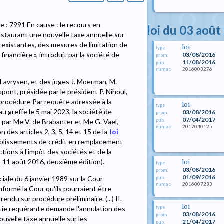
 : 7991 En cause : le recours en
loi du 03 août
nstaurant une nouvelle taxe annuelle sur
existantes, des mesures de limitation de
loi
type
financière », introduit par la société de
03/08/2016
prom.
11/08/2016
pub.
2016003276
numac
 Lavrysen, et des juges J. Moerman, M.
upont, présidée par le président P. Nihoul,
et procédure Par requête adressée à la
loi
type
u greffe le 5 mai 2023, la société de
03/08/2016
prom.
07/04/2017
pub.
e par Me V. de Brabanter et Me G. Vael,
2017040125
numac
 des articles 2, 3, 5, 14 et 15 de la
loi
tablissements de crédit en remplacement
tions à l'impôt des sociétés et de la
du 11 août 2016, deuxième édition).
loi
type
03/08/2016
prom.
01/09/2016
éciale du 6 janvier 1989 sur la Cour
pub.
2016007233
numac
nformé la Cour qu'ils pourraient être
endu sur procédure préliminaire. (...) II.
loi
type
partie requérante demande l'annulation des
03/08/2016
prom.
ouvelle taxe annuelle sur les
21/04/2017
pub.