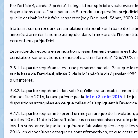
Par l'article 4, alinéa 2, précité, le législateur spécial a voulu éviter
dispositions que la Cour, par un arrêt rendu sur question préjudiciel
qu'elle est habilitée à faire respecter (voy. Doc. parl., Sénat, 2000-20
Statuant sur un recours en annulation introduit sur la base de l'arti
amenée à annuler la norme attaquée, dans la mesure de l'inconsti
contentieux préjudiciel.
L'étendue du recours en annulation présentement examiné est donc 
constatée, sur questions préjudicielles, dans l'arrêt n° 136/2022, pr
B.3.1. La partie requérante est une personne morale. Pour que le re
sur la base de l'article 4, alinéa 2, de la loi spéciale du 6 janvier 1989 
d'un intérêt.
B.3.2. La partie requérante fait valoir qu'elle est un établissement d
d'imposition 2016, la taxe prévue par la
loi du 3 août 2016
. Elle j
dispositions attaquées en ce que celles-ci s'appliquent à l'exercice
B.4.1. La partie requérante prend un moyen unique de la violation, 
articles 10 et 11 de la Constitution, lus en combinaison avec le pri
lois. En substance, la partie requérante fait valoir qu'en ce qu'elles 
2016, les dispositions attaquées sont rétroactives, et que cette rét