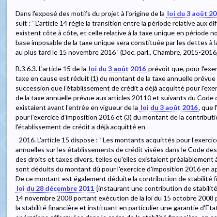
Dans l'exposé des motifs du projet à l'origine de la
loi du 3 août 2
suit : ` L'article 14 règle la transition entre la période relative aux 
existent côte à côte, et celle relative à la taxe unique en période n
base imposable de la taxe unique sera constituée par les dettes à la
au plus tard le 15 novembre 2016 ' (Doc. parl., Chambre, 2015-201
B.3.6.3. L'article 15 de la
loi du 3 août 2016
prévoit que, pour l'exe
taxe en cause est réduit (1) du montant de la taxe annuelle prévue 
succession que l'établissement de crédit a déjà acquitté pour l'exe
de la taxe annuelle prévue aux articles 20110 et suivants du Code de
existaient avant l'entrée en vigueur de la
loi du 3 août 2016
, que 
pour l'exercice d'imposition 2016 et (3) du montant de la contributi
l'établissement de crédit a déjà acquitté en
2016. L'article 15 dispose : ` Les montants acquittés pour l'exerci
annuelles sur les établissements de crédit visées dans le Code des
des droits et taxes divers, telles qu'elles existaient préalablement à
sont déduits du montant dû pour l'exercice d'imposition 2016 en app
De ce montant est également déduite la contribution de stabilité f
loi du 28 décembre 2011
[instaurant une contribution de stabilité 
14 novembre 2008 portant exécution de la loi du 15 octobre 2008 
la stabilité financière et instituant en particulier une garantie d'Et