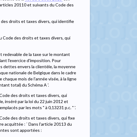
x articles 20110 et suivants du Code des
des droits et taxes divers, qui identifie
u Code des droits et taxes divers, qui
st redevable de la taxe sur le montant
ant l'exercice d'imposition. Pour
s dettes envers la clientèle, la moyenne
que nationale de Belgique dans le cadre
e chaque mois de l'année visée, à la ligne
ntant total) du Schéma A '.
 Code des droits et taxes divers, qui
 inséré par la loi du 22 juin 2012 et
remplacés par les mots " à 0,13231 p.c. " '.
Code des droits et taxes divers, qui fixe
être acquittée : ` Dans l'article 20113 du
vantes sont apportées :