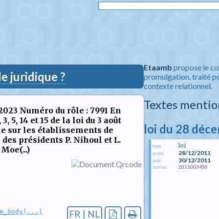
Etaamb
propose le co
 juridique ?
promulgation, traité po
contexte relationnel.
Textes mentio
 2023 Numéro du rôle : 7991 En
, 5, 14 et 15 de la loi du 3 août
loi du 28 déc
e sur les établissements de
des présidents P. Nihoul et L.
loi
type
Moe(...)
28/12/2011
prom.
30/12/2011
pub.
2011003450
numac
e_body(...)
FR | NL