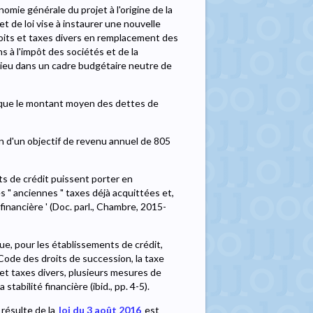
onomie générale du projet à l'origine de la
t de loi vise à instaurer une nouvelle
roits et taxes divers en remplacement des
 à l'impôt des sociétés et de la
ir lieu dans un cadre budgétaire neutre de
unique le montant moyen des dettes de
on d'un objectif de revenu annuel de 805
s de crédit puissent porter en
s " anciennes " taxes déjà acquittées et,
inancière ' (Doc. parl., Chambre, 2015-
 que, pour les établissements de crédit,
Code des droits de succession, la taxe
et taxes divers, plusieurs mesures de
stabilité financière (ibid., pp. 4-5).
 résulte de la
loi du 3 août 2016
est