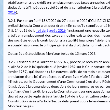
établissements de crédit en remplacement des taxes annuelles exi
déductions à l'impôt des sociétés et de la contribution à la stabilité 
2016
).
B.2.1. Par son arrêt n° 136/2022 du 27 octobre 2022 (ECLI:BE:GH
préjudicielles, la Cour a dit pour droit : « En ce qu'ils s'appliquent à 
3, 5, 14 et 15 de la
loi du 3 août 2016
` instaurant une nouvelle ta
crédit en remplacement des taxes annuelles existantes, des mesure
des sociétés et de la contribution à la stabilité financière ' violent l
en combinaison avec le principe général du droit de la non-rétroactiv
Cet arrêt a été publié au Moniteur belge du 13 mars 2023.
B.2.2. Faisant suite à l'arrêt n° 136/2022, précité, le recours en annu
4, alinéa 2, de la loi spéciale du 6 janvier 1989 sur la Cour constitutio
janvier 1989), qui dispose : « Un nouveau délai de six mois est ouve
annulation d'une loi, d'un décret ou d'une règle visée à l'article 134
Ministres, par le Gouvernement d'une Communauté ou d'une Régio
législatives à la demande de deux tiers de leurs membres ou par 
justifiant d'un intérêt, lorsque la Cour, statuant sur une question pr
décret ou cette règle visée à l'article 134 de la Constitution viole 
Constitution visés à l'article 1er. Le délai prend cours le lendemain d
Moniteur belge ».