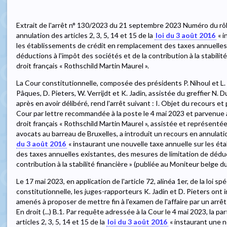
Extrait de l'arrêt n° 130/2023 du 21 septembre 2023 Numéro du rôle
annulation des articles 2, 3, 5, 14 et 15 de la
loi du 3 août 2016
« i
les établissements de crédit en remplacement des taxes annuelles 
déductions à l'impôt des sociétés et de la contribution à la stabilité 
droit français « Rothschild Martin Maurel ».
La Cour constitutionnelle, composée des présidents P. Nihoul et L.
Pâques, D. Pieters, W. Verrijdt et K. Jadin, assistée du greffier N. D
après en avoir délibéré, rend l'arrêt suivant : I. Objet du recours 
Cour par lettre recommandée à la poste le 4 mai 2023 et parvenue a
droit français « Rothschild Martin Maurel », assistée et représenté
avocats au barreau de Bruxelles, a introduit un recours en annulation
du 3 août 2016
« instaurant une nouvelle taxe annuelle sur les é
des taxes annuelles existantes, des mesures de limitation de déduc
contribution à la stabilité financière » (publiée au Moniteur belge 
Le 17 mai 2023, en application de l'article 72, alinéa 1er, de la loi sp
constitutionnelle, les juges-rapporteurs K. Jadin et D. Pieters ont i
amenés à proposer de mettre fin à l'examen de l'affaire par un arrêt r
En droit (...) B.1. Par requête adressée à la Cour le 4 mai 2023, la 
articles 2, 3, 5, 14 et 15 de la
loi du 3 août 2016
« instaurant une n