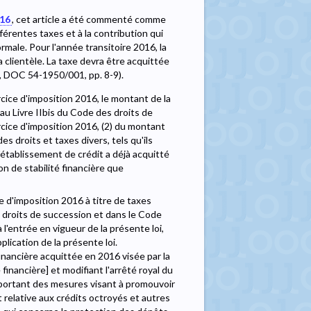
016
, cet article a été commenté comme
différentes taxes et à la contribution qui
ormale. Pour l'année transitoire 2016, la
 clientèle. La taxe devra être acquittée
6, DOC 54-1950/001, pp. 8-9).
rcice d'imposition 2016, le montant de la
au Livre IIbis du Code des droits de
rcice d'imposition 2016, (2) du montant
s droits et taxes divers, tels qu'ils
l'établissement de crédit a déjà acquitté
on de stabilité financière que
ce d'imposition 2016 à titre de taxes
 droits de succession et dans le Code
 l'entrée en vigueur de la présente loi,
lication de la présente loi.
inancière acquittée en 2016 visée par la
financière] et modifiant l'arrêté royal du
portant des mesures visant à promouvoir
at relative aux crédits octroyés et autres