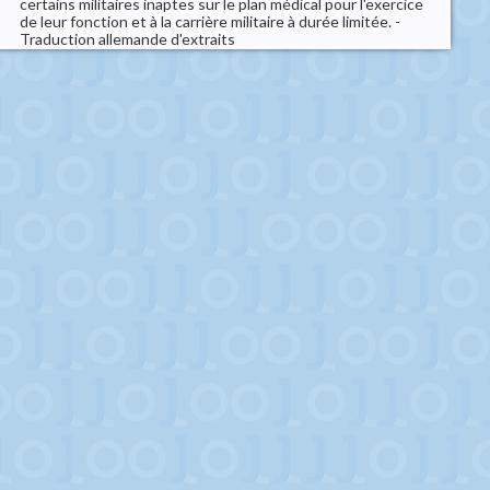
certains militaires inaptes sur le plan médical pour l'exercice
de leur fonction et à la carrière militaire à durée limitée. -
Traduction allemande d'extraits