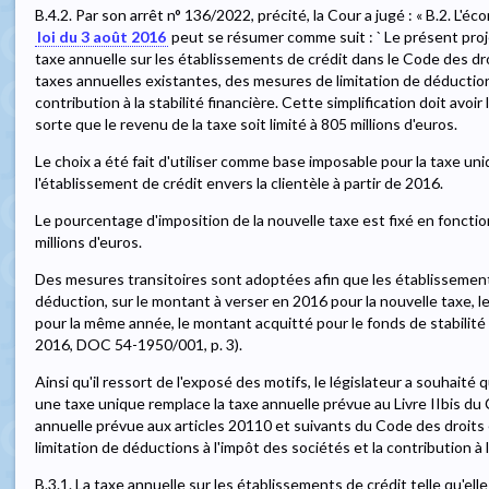
B.4.2. Par son arrêt n° 136/2022, précité, la Cour a jugé : « B.2. L'éc
loi du 3 août 2016
peut se résumer comme suit : ` Le présent proje
taxe annuelle sur les établissements de crédit dans le Code des d
taxes annuelles existantes, des mesures de limitation de déductions
contribution à la stabilité financière. Cette simplification doit avo
sorte que le revenu de la taxe soit limité à 805 millions d'euros.
Le choix a été fait d'utiliser comme base imposable pour la taxe 
l'établissement de crédit envers la clientèle à partir de 2016.
Le pourcentage d'imposition de la nouvelle taxe est fixé en foncti
millions d'euros.
Des mesures transitoires sont adoptées afin que les établissement
déduction, sur le montant à verser en 2016 pour la nouvelle taxe, le
pour la même année, le montant acquitté pour le fonds de stabilité f
2016, DOC 54-1950/001, p. 3).
Ainsi qu'il ressort de l'exposé des motifs, le législateur a souhaité
une taxe unique remplace la taxe annuelle prévue au Livre IIbis du 
annuelle prévue aux articles 20110 et suivants du Code des droits 
limitation de déductions à l'impôt des sociétés et la contribution à la 
B.3.1. La taxe annuelle sur les établissements de crédit telle qu'elle