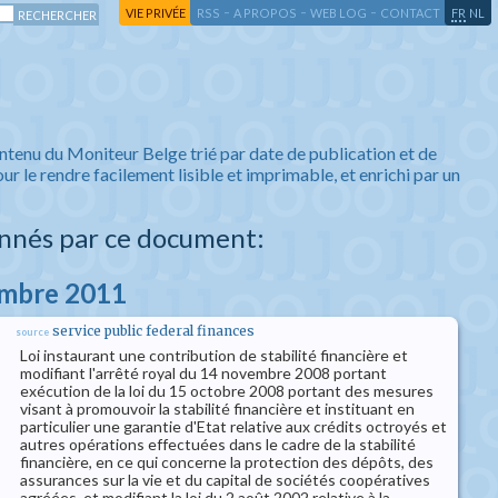
-
-
-
-
VIE PRIVÉE
RSS
A PROPOS
WEB LOG
CONTACT
FR
NL
ntenu du Moniteur Belge trié par date de publication et de
ur le rendre facilement lisible et imprimable, et enrichi par un
nnés par ce document:
embre 2011
service public federal finances
source
Loi instaurant une contribution de stabilité financière et
modifiant l'arrêté royal du 14 novembre 2008 portant
exécution de la loi du 15 octobre 2008 portant des mesures
visant à promouvoir la stabilité financière et instituant en
particulier une garantie d'Etat relative aux crédits octroyés et
autres opérations effectuées dans le cadre de la stabilité
financière, en ce qui concerne la protection des dépôts, des
assurances sur la vie et du capital de sociétés coopératives
agréées, et modifiant la loi du 2 août 2002 relative à la