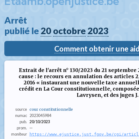
Etaamb.openjustice.be
Arrêt  
publié le 
20
octobre
2023
Comment obtenir une aide
Extrait de l'arrêt n° 130/2023 du 21 septembre
cause : le recours en annulation des articles 2, 3
2016 « instaurant une nouvelle taxe annuell
crédit en La Cour constitutionnelle, composée 
Lavrysen, et des juges J. 
source
cour constitutionnelle
numac
2023045984
pub.
20/10/2023
prom.
--
moniteur
https://www.ejustice.just.fgov.be/cgi/articl