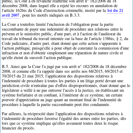
public, la Cour a en revanche réaffirmé son arrêt n° 182/2008 du 18
décembre 2008, dans lequel elle a rejeté les recours en annulation de
loi du 21
l'article 162bis du Code d'instruction criminelle, inséré par la
avril 2007
, pour les motifs indiqués en B.3.3.
La Cour a toutefois limité l'exclusion de l'obligation pour la partie
succombante de payer une indemnité de procédure aux relations entre le
prévenu et le ministère public, d'une part, et à l'action de l'auditorat du
travail du tribunal du travail intentée sur la base de l'article 138bis, § 2, du
Code judiciaire, d'autre part, étant donné que cette action s'apparente à
l'action publique, puisqu'elle a pour objet de constater la commission d'une
infraction et non d'obtenir simplement une réparation de nature civile et
qu'elle éteint de surcroît l'action publique.
B.5. Ainsi que la Cour l'a jugé par son arrêt n° 182/2008 du 18 décembre
2008, et comme elle l'a rappelé dans ses arrêts nos 68/2015, 69/2015 et
70/2015 du 21 mai 2015, l'application des dispositions relatives à
l'indemnité de procédure à toutes les parties à un litige porté devant une
juridiction civile n'entraîne pas d'effets disproportionnés, étant donné que le
législateur a veillé à ne pas entraver l'accès à la justice, en établissant un
système forfaitaire et en confiant, à l'intérieur de ce système, un certain
pouvoir d'appréciation au juge quant au montant final de l'indemnité de
procédure à laquelle la partie succombante peut être condamnée.
Par ailleurs, la réciprocité dans l'application des dispositions relatives à
l'indemnité de procédure favorise l'égalité des armes entre les parties, dès
lors que ce système implique qu'elles assument toutes deux le risque
financier du procès.