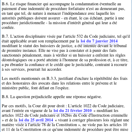
B.6. Le risque financier qui accompagne la condamnation éventuelle au
paiement d'une indemnité de procédure forfaitaire n'est au demeurant pas,
en tant que tel, de nature à menacer l'indépendance avec laquelle les
autorités publiques doivent assurer - en étant, le cas échéant, partie à une
procédure juridictionnelle - la mission d'intérêt général qui leur a été
confiée.
B.7. L'action disciplinaire visée par l'article 532 du Code judiciaire, tel qu'il
loi du 7 janvier 2014
était applicable avant son remplacement par la
modifiant le statut des huissiers de justice, a été intentée devant le tribunal
de première instance. Elle ne vise pas à constater et à punir des faits
sanctionnés pénalement, mais à vérifier si un huissier a enfreint les règles
déontologiques ou a porté atteinte à l'honneur de sa profession et, à ce titre,
a pu ébranler la confiance et le crédit que le justiciable, contraint à recourir
à ses services, pourrait lui accorder.
Les motifs mentionnés en B.3.3, justifiant d'exclure la répétibilité des frais
et des honoraires des avocats dans les relations entre le prévenu et le
ministère public, font défaut en l'espèce.
B.8. La question préjudicielle appelle une réponse négative.
Par ces motifs, la Cour dit pour droit : L'article 1022 du Code judiciaire,
loi du 21 février 2010
avant l'entrée en vigueur de la
« modifiant les
articles 1022 du Code judiciaire et 162bis du Code d'Instruction criminelle
loi du 25 avril 2014
» et de la
« visant à corriger plusieurs lois réglant une
matière visée à l'article 78 de la Constitution », ne viole pas les articles 10
et 11 de la Constitution en ce qu'une indemnité de procédure peut être mise