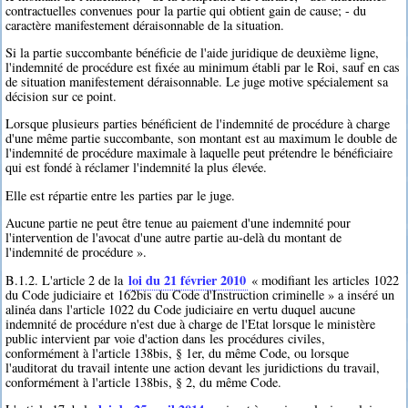
contractuelles convenues pour la partie qui obtient gain de cause; - du
caractère manifestement déraisonnable de la situation.
Si la partie succombante bénéficie de l'aide juridique de deuxième ligne,
l'indemnité de procédure est fixée au minimum établi par le Roi, sauf en cas
de situation manifestement déraisonnable. Le juge motive spécialement sa
décision sur ce point.
Lorsque plusieurs parties bénéficient de l'indemnité de procédure à charge
d'une même partie succombante, son montant est au maximum le double de
l'indemnité de procédure maximale à laquelle peut prétendre le bénéficiaire
qui est fondé à réclamer l'indemnité la plus élevée.
Elle est répartie entre les parties par le juge.
Aucune partie ne peut être tenue au paiement d'une indemnité pour
l'intervention de l'avocat d'une autre partie au-delà du montant de
l'indemnité de procédure ».
loi du 21 février 2010
B.1.2. L'article 2 de la
« modifiant les articles 1022
du Code judiciaire et 162bis du Code d'Instruction criminelle » a inséré un
alinéa dans l'article 1022 du Code judiciaire en vertu duquel aucune
indemnité de procédure n'est due à charge de l'Etat lorsque le ministère
public intervient par voie d'action dans les procédures civiles,
conformément à l'article 138bis, § 1er, du même Code, ou lorsque
l'auditorat du travail intente une action devant les juridictions du travail,
conformément à l'article 138bis, § 2, du même Code.