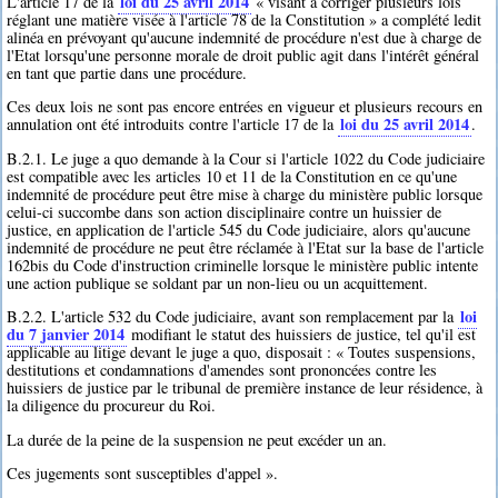
loi du 25 avril 2014
L'article 17 de la
« visant à corriger plusieurs lois
réglant une matière visée à l'article 78 de la Constitution » a complété ledit
alinéa en prévoyant qu'aucune indemnité de procédure n'est due à charge de
l'Etat lorsqu'une personne morale de droit public agit dans l'intérêt général
en tant que partie dans une procédure.
Ces deux lois ne sont pas encore entrées en vigueur et plusieurs recours en
loi du 25 avril 2014
annulation ont été introduits contre l'article 17 de la
.
B.2.1. Le juge a quo demande à la Cour si l'article 1022 du Code judiciaire
est compatible avec les articles 10 et 11 de la Constitution en ce qu'une
indemnité de procédure peut être mise à charge du ministère public lorsque
celui-ci succombe dans son action disciplinaire contre un huissier de
justice, en application de l'article 545 du Code judiciaire, alors qu'aucune
indemnité de procédure ne peut être réclamée à l'Etat sur la base de l'article
162bis du Code d'instruction criminelle lorsque le ministère public intente
une action publique se soldant par un non-lieu ou un acquittement.
loi
B.2.2. L'article 532 du Code judiciaire, avant son remplacement par la
du 7 janvier 2014
modifiant le statut des huissiers de justice, tel qu'il est
applicable au litige devant le juge a quo, disposait : « Toutes suspensions,
destitutions et condamnations d'amendes sont prononcées contre les
huissiers de justice par le tribunal de première instance de leur résidence, à
la diligence du procureur du Roi.
La durée de la peine de la suspension ne peut excéder un an.
Ces jugements sont susceptibles d'appel ».