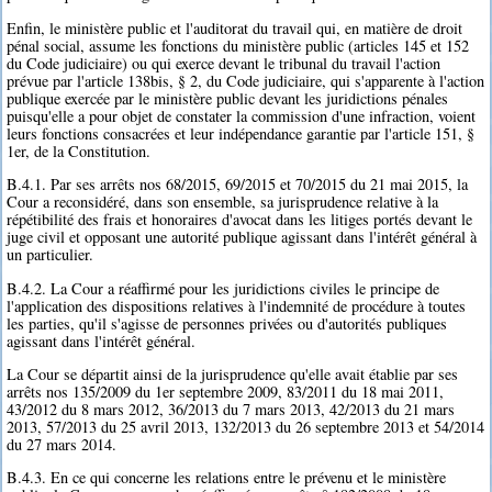
Enfin, le ministère public et l'auditorat du travail qui, en matière de droit
pénal social, assume les fonctions du ministère public (articles 145 et 152
du Code judiciaire) ou qui exerce devant le tribunal du travail l'action
prévue par l'article 138bis, § 2, du Code judiciaire, qui s'apparente à l'action
publique exercée par le ministère public devant les juridictions pénales
puisqu'elle a pour objet de constater la commission d'une infraction, voient
leurs fonctions consacrées et leur indépendance garantie par l'article 151, §
1er, de la Constitution.
B.4.1. Par ses arrêts nos 68/2015, 69/2015 et 70/2015 du 21 mai 2015, la
Cour a reconsidéré, dans son ensemble, sa jurisprudence relative à la
répétibilité des frais et honoraires d'avocat dans les litiges portés devant le
juge civil et opposant une autorité publique agissant dans l'intérêt général à
un particulier.
B.4.2. La Cour a réaffirmé pour les juridictions civiles le principe de
l'application des dispositions relatives à l'indemnité de procédure à toutes
les parties, qu'il s'agisse de personnes privées ou d'autorités publiques
agissant dans l'intérêt général.
La Cour se départit ainsi de la jurisprudence qu'elle avait établie par ses
arrêts nos 135/2009 du 1er septembre 2009, 83/2011 du 18 mai 2011,
43/2012 du 8 mars 2012, 36/2013 du 7 mars 2013, 42/2013 du 21 mars
2013, 57/2013 du 25 avril 2013, 132/2013 du 26 septembre 2013 et 54/2014
du 27 mars 2014.
B.4.3. En ce qui concerne les relations entre le prévenu et le ministère