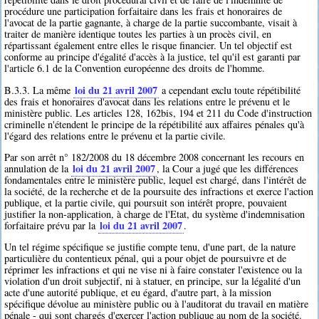
procédure une participation forfaitaire dans les frais et honoraires de
l'avocat de la partie gagnante, à charge de la partie succombante, visait à
traiter de manière identique toutes les parties à un procès civil, en
répartissant également entre elles le risque financier. Un tel objectif est
conforme au principe d'égalité d'accès à la justice, tel qu'il est garanti par
l'article 6.1 de la Convention européenne des droits de l'homme.
loi du 21 avril 2007
B.3.3. La même
a cependant exclu toute répétibilité
des frais et honoraires d'avocat dans les relations entre le prévenu et le
ministère public. Les articles 128, 162bis, 194 et 211 du Code d'instruction
criminelle n'étendent le principe de la répétibilité aux affaires pénales qu'à
l'égard des relations entre le prévenu et la partie civile.
Par son arrêt n° 182/2008 du 18 décembre 2008 concernant les recours en
loi du 21 avril 2007
annulation de la
, la Cour a jugé que les différences
fondamentales entre le ministère public, lequel est chargé, dans l'intérêt de
la société, de la recherche et de la poursuite des infractions et exerce l'action
publique, et la partie civile, qui poursuit son intérêt propre, pouvaient
justifier la non-application, à charge de l'Etat, du système d'indemnisation
loi du 21 avril 2007
forfaitaire prévu par la
.
Un tel régime spécifique se justifie compte tenu, d'une part, de la nature
particulière du contentieux pénal, qui a pour objet de poursuivre et de
réprimer les infractions et qui ne vise ni à faire constater l'existence ou la
violation d'un droit subjectif, ni à statuer, en principe, sur la légalité d'un
acte d'une autorité publique, et eu égard, d'autre part, à la mission
spécifique dévolue au ministère public ou à l'auditorat du travail en matière
pénale - qui sont chargés d'exercer l'action publique au nom de la société.