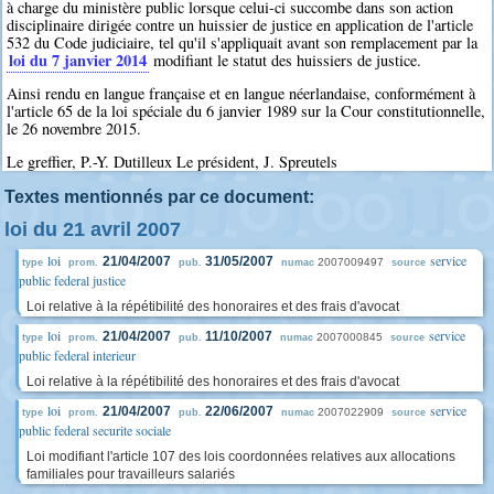
à charge du ministère public lorsque celui-ci succombe dans son action
disciplinaire dirigée contre un huissier de justice en application de l'article
532 du Code judiciaire, tel qu'il s'appliquait avant son remplacement par la
loi du 7 janvier 2014
modifiant le statut des huissiers de justice.
Ainsi rendu en langue française et en langue néerlandaise, conformément à
l'article 65 de la loi spéciale du 6 janvier 1989 sur la Cour constitutionnelle,
le 26 novembre 2015.
Le greffier, P.-Y. Dutilleux Le président, J. Spreutels
Textes mentionnés par ce document:
loi du 21 avril 2007
loi
service
21/04/2007
31/05/2007
2007009497
type
prom.
pub.
numac
source
public federal justice
Loi relative à la répétibilité des honoraires et des frais d'avocat
loi
service
21/04/2007
11/10/2007
2007000845
type
prom.
pub.
numac
source
public federal interieur
Loi relative à la répétibilité des honoraires et des frais d'avocat
loi
service
21/04/2007
22/06/2007
2007022909
type
prom.
pub.
numac
source
public federal securite sociale
Loi modifiant l'article 107 des lois coordonnées relatives aux allocations
familiales pour travailleurs salariés