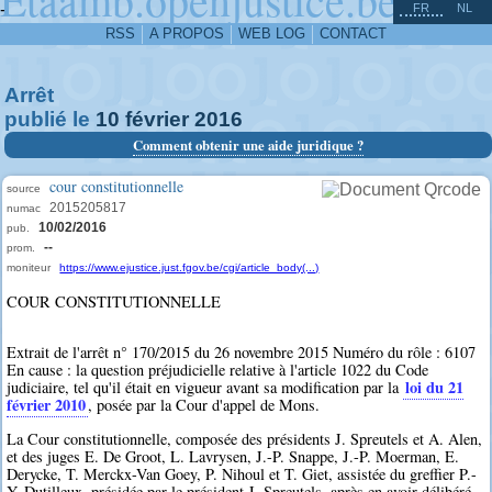
^
-
FR
NL
RSS
A PROPOS
WEB LOG
CONTACT
Arrêt
publié le
10
février
2016
Comment obtenir une aide juridique ?
cour constitutionnelle
source
2015205817
numac
10/02/2016
pub.
--
prom.
moniteur
https://www.ejustice.just.fgov.be/cgi/article_body(...)
COUR CONSTITUTIONNELLE
Extrait de l'arrêt n° 170/2015 du 26 novembre 2015 Numéro du rôle : 6107
En cause : la question préjudicielle relative à l'article 1022 du Code
loi du 21
judiciaire, tel qu'il était en vigueur avant sa modification par la
février 2010
, posée par la Cour d'appel de Mons.
La Cour constitutionnelle, composée des présidents J. Spreutels et A. Alen,
et des juges E. De Groot, L. Lavrysen, J.-P. Snappe, J.-P. Moerman, E.
Derycke, T. Merckx-Van Goey, P. Nihoul et T. Giet, assistée du greffier P.-
Y. Dutilleux, présidée par le président J. Spreutels, après en avoir délibéré,