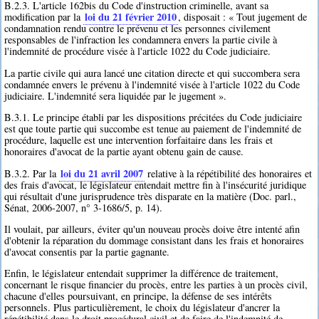
B.2.3. L'article 162bis du Code d'instruction criminelle, avant sa
loi du 21 février 2010
modification par la
, disposait : « Tout jugement de
condamnation rendu contre le prévenu et les personnes civilement
responsables de l'infraction les condamnera envers la partie civile à
l'indemnité de procédure visée à l'article 1022 du Code judiciaire.
La partie civile qui aura lancé une citation directe et qui succombera sera
condamnée envers le prévenu à l'indemnité visée à l'article 1022 du Code
judiciaire. L'indemnité sera liquidée par le jugement ».
B.3.1. Le principe établi par les dispositions précitées du Code judiciaire
est que toute partie qui succombe est tenue au paiement de l'indemnité de
procédure, laquelle est une intervention forfaitaire dans les frais et
honoraires d'avocat de la partie ayant obtenu gain de cause.
loi du 21 avril 2007
B.3.2. Par la
relative à la répétibilité des honoraires et
des frais d'avocat, le législateur entendait mettre fin à l'insécurité juridique
qui résultait d'une jurisprudence très disparate en la matière (Doc. parl.,
Sénat, 2006-2007, n° 3-1686/5, p. 14).
Il voulait, par ailleurs, éviter qu'un nouveau procès doive être intenté afin
d'obtenir la réparation du dommage consistant dans les frais et honoraires
d'avocat consentis par la partie gagnante.
Enfin, le législateur entendait supprimer la différence de traitement,
concernant le risque financier du procès, entre les parties à un procès civil,
chacune d'elles poursuivant, en principe, la défense de ses intérêts
personnels. Plus particulièrement, le choix du législateur d'ancrer la
répétibilité dans le droit procédural civil et de faire de l'indemnité de