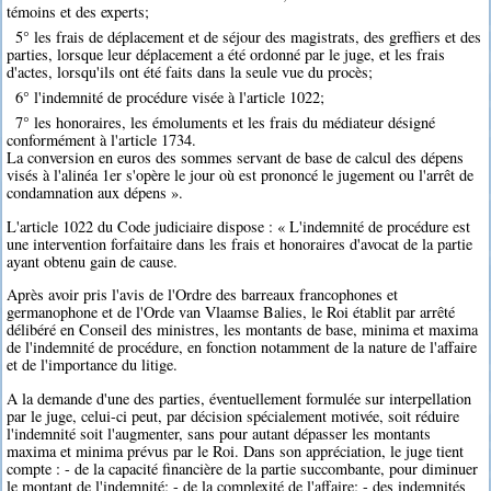
témoins et des experts;
5° les frais de déplacement et de séjour des magistrats, des greffiers et des
parties, lorsque leur déplacement a été ordonné par le juge, et les frais
d'actes, lorsqu'ils ont été faits dans la seule vue du procès;
6° l'indemnité de procédure visée à l'article 1022;
7° les honoraires, les émoluments et les frais du médiateur désigné
conformément à l'article 1734.
La conversion en euros des sommes servant de base de calcul des dépens
visés à l'alinéa 1er s'opère le jour où est prononcé le jugement ou l'arrêt de
condamnation aux dépens ».
L'article 1022 du Code judiciaire dispose : « L'indemnité de procédure est
une intervention forfaitaire dans les frais et honoraires d'avocat de la partie
ayant obtenu gain de cause.
Après avoir pris l'avis de l'Ordre des barreaux francophones et
germanophone et de l'Orde van Vlaamse Balies, le Roi établit par arrêté
délibéré en Conseil des ministres, les montants de base, minima et maxima
de l'indemnité de procédure, en fonction notamment de la nature de l'affaire
et de l'importance du litige.
A la demande d'une des parties, éventuellement formulée sur interpellation
par le juge, celui-ci peut, par décision spécialement motivée, soit réduire
l'indemnité soit l'augmenter, sans pour autant dépasser les montants
maxima et minima prévus par le Roi. Dans son appréciation, le juge tient
compte : - de la capacité financière de la partie succombante, pour diminuer
le montant de l'indemnité; - de la complexité de l'affaire; - des indemnités