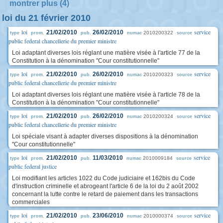
montrer plus (4)
loi du 21 février 2010
loi
service
21/02/2010
26/02/2010
2010200322
type
prom.
pub.
numac
source
public federal chancellerie du premier ministre
Loi adaptant diverses lois réglant une matière visée à l'article 77 de la
Constitution à la dénomination "Cour constitutionnelle"
loi
service
21/02/2010
26/02/2010
2010200323
type
prom.
pub.
numac
source
public federal chancellerie du premier ministre
Loi adaptant diverses lois réglant une matière visée à l'article 78 de la
Constitution à la dénomination "Cour constitutionnelle"
loi
service
21/02/2010
26/02/2010
2010200324
type
prom.
pub.
numac
source
public federal chancellerie du premier ministre
Loi spéciale visant à adapter diverses dispositions à la dénomination
"Cour constitutionnelle"
loi
service
21/02/2010
11/03/2010
2010009184
type
prom.
pub.
numac
source
public federal justice
Loi modifiant les articles 1022 du Code judiciaire et 162bis du Code
d'instruction criminelle et abrogeant l'article 6 de la loi du 2 août 2002
concernant la lutte contre le retard de paiement dans les transactions
commerciales
loi
service
21/02/2010
23/06/2010
2010000374
type
prom.
pub.
numac
source