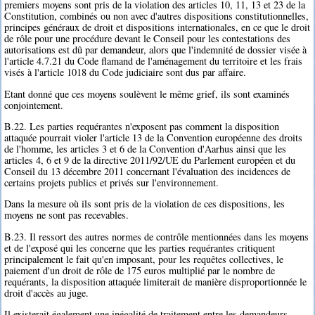
premiers moyens sont pris de la violation des articles 10, 11, 13 et 23 de la
Constitution, combinés ou non avec d'autres dispositions constitutionnelles,
principes généraux de droit et dispositions internationales, en ce que le droit
de rôle pour une procédure devant le Conseil pour les contestations des
autorisations est dû par demandeur, alors que l'indemnité de dossier visée à
l'article 4.7.21 du Code flamand de l'aménagement du territoire et les frais
visés à l'article 1018 du Code judiciaire sont dus par affaire.
Etant donné que ces moyens soulèvent le même grief, ils sont examinés
conjointement.
B.22. Les parties requérantes n'exposent pas comment la disposition
attaquée pourrait violer l'article 13 de la Convention européenne des droits
de l'homme, les articles 3 et 6 de la Convention d'Aarhus ainsi que les
articles 4, 6 et 9 de la directive 2011/92/UE du Parlement européen et du
Conseil du 13 décembre 2011 concernant l'évaluation des incidences de
certains projets publics et privés sur l'environnement.
Dans la mesure où ils sont pris de la violation de ces dispositions, les
moyens ne sont pas recevables.
B.23. Il ressort des autres normes de contrôle mentionnées dans les moyens
et de l'exposé qui les concerne que les parties requérantes critiquent
principalement le fait qu'en imposant, pour les requêtes collectives, le
paiement d'un droit de rôle de 175 euros multiplié par le nombre de
requérants, la disposition attaquée limiterait de manière disproportionnée le
droit d'accès au juge.
Il existerait également une inégalité de traitement entre les demandeurs