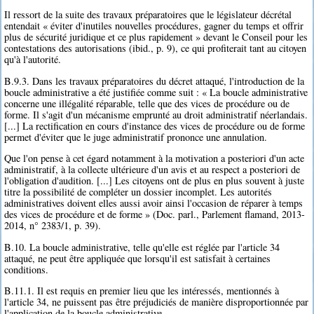
Il ressort de la suite des travaux préparatoires que le législateur décrétal
entendait « éviter d'inutiles nouvelles procédures, gagner du temps et offrir
plus de sécurité juridique et ce plus rapidement » devant le Conseil pour les
contestations des autorisations (ibid., p. 9), ce qui profiterait tant au citoyen
qu'à l'autorité.
B.9.3. Dans les travaux préparatoires du décret attaqué, l'introduction de la
boucle administrative a été justifiée comme suit : « La boucle administrative
concerne une illégalité réparable, telle que des vices de procédure ou de
forme. Il s'agit d'un mécanisme emprunté au droit administratif néerlandais.
[...] La rectification en cours d'instance des vices de procédure ou de forme
permet d'éviter que le juge administratif prononce une annulation.
Que l'on pense à cet égard notamment à la motivation a posteriori d'un acte
administratif, à la collecte ultérieure d'un avis et au respect a posteriori de
l'obligation d'audition. [...] Les citoyens ont de plus en plus souvent à juste
titre la possibilité de compléter un dossier incomplet. Les autorités
administratives doivent elles aussi avoir ainsi l'occasion de réparer à temps
des vices de procédure et de forme » (Doc. parl., Parlement flamand, 2013-
2014, n° 2383/1, p. 39).
B.10. La boucle administrative, telle qu'elle est réglée par l'article 34
attaqué, ne peut être appliquée que lorsqu'il est satisfait à certaines
conditions.
B.11.1. Il est requis en premier lieu que les intéressés, mentionnés à
l'article 34, ne puissent pas être préjudiciés de manière disproportionnée par
l'application de la boucle administrative.