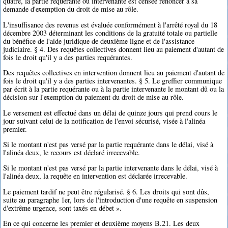
quatre, la partie requérante ou intervenante est censée renoncer à sa
demande d'exemption du droit de mise au rôle.
L'insuffisance des revenus est évaluée conformément à l'arrêté royal du 18
décembre 2003 déterminant les conditions de la gratuité totale ou partielle
du bénéfice de l'aide juridique de deuxième ligne et de l'assistance
judiciaire. § 4. Des requêtes collectives donnent lieu au paiement d'autant de
fois le droit qu'il y a des parties requérantes.
Des requêtes collectives en intervention donnent lieu au paiement d'autant de
fois le droit qu'il y a des parties intervenantes. § 5. Le greffier communique
par écrit à la partie requérante ou à la partie intervenante le montant dû ou la
décision sur l'exemption du paiement du droit de mise au rôle.
Le versement est effectué dans un délai de quinze jours qui prend cours le
jour suivant celui de la notification de l'envoi sécurisé, visée à l'alinéa
premier.
Si le montant n'est pas versé par la partie requérante dans le délai, visé à
l'alinéa deux, le recours est déclaré irrecevable.
Si le montant n'est pas versé par la partie intervenante dans le délai, visé à
l'alinéa deux, la requête en intervention est déclarée irrecevable.
Le paiement tardif ne peut être régularisé. § 6. Les droits qui sont dûs,
suite au paragraphe 1er, lors de l'introduction d'une requête en suspension
d'extrême urgence, sont taxés en débet ».
En ce qui concerne les premier et deuxième moyens B.21. Les deux