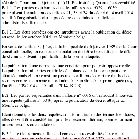
rôle de la Cour, ont été jointes. (...) II. En droit (...) Quant à la recevabilité
B.1.1. Les parties requérantes dans les affaires nos 6029 et 6039
poursuivent l'annulation des articles 21, 33 et 34 du décret du 4 avril 2014
relatif à l'organisation et à la procédure de certaines juridictions
administratives flamandes.
B.1.2. Les deux requêtes ont été introduites avant la publication du décret
attaqué, le 1er octobre 2014, au Moniteur belge.
En vertu de l'article 3, § 1er, de la loi spéciale du 6 janvier 1989 sur la Cour
constitutionnelle, un recours en annulation doit être introduit dans le délai
de six mois suivant la publication de la norme attaquée.
La publication d'une norme est une condition pour pouvoir opposer celle-ci.
La publication fait certes courir le délai dans lequel la norme peut être
attaquée, mais elle ne constitue pas une condition d'ouverture du droit de
recours contre une norme qui est adoptée, sanctionnée et promulguée (voy.
l'arrêt n° 109/2014 du 17 juillet 2014, B.2.3).
B.2. Les parties requérantes dans l'affaire n° 6036 ont introduit à nouveau
une requête (affaire n° 6049) après la publication du décret attaqué au
Moniteur belge.
Etant donné que les deux requêtes sont formulées en des termes identiques,
elles doivent être considérées, pour leur examen ultérieur, comme formant
un seul recours en annulation.
B.3.1. Le Gouvernement flamand conteste la recevabilité d'un certain
nombre de moyens pris dans les affaires nos 6050 et 6077, au motif qu'ils