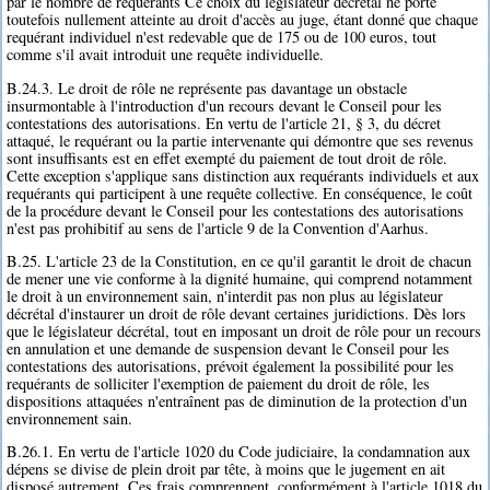
par le nombre de requérants Ce choix du législateur décrétal ne porte
toutefois nullement atteinte au droit d'accès au juge, étant donné que chaque
requérant individuel n'est redevable que de 175 ou de 100 euros, tout
comme s'il avait introduit une requête individuelle.
B.24.3. Le droit de rôle ne représente pas davantage un obstacle
insurmontable à l'introduction d'un recours devant le Conseil pour les
contestations des autorisations. En vertu de l'article 21, § 3, du décret
attaqué, le requérant ou la partie intervenante qui démontre que ses revenus
sont insuffisants est en effet exempté du paiement de tout droit de rôle.
Cette exception s'applique sans distinction aux requérants individuels et aux
requérants qui participent à une requête collective. En conséquence, le coût
de la procédure devant le Conseil pour les contestations des autorisations
n'est pas prohibitif au sens de l'article 9 de la Convention d'Aarhus.
B.25. L'article 23 de la Constitution, en ce qu'il garantit le droit de chacun
de mener une vie conforme à la dignité humaine, qui comprend notamment
le droit à un environnement sain, n'interdit pas non plus au législateur
décrétal d'instaurer un droit de rôle devant certaines juridictions. Dès lors
que le législateur décrétal, tout en imposant un droit de rôle pour un recours
en annulation et une demande de suspension devant le Conseil pour les
contestations des autorisations, prévoit également la possibilité pour les
requérants de solliciter l'exemption de paiement du droit de rôle, les
dispositions attaquées n'entraînent pas de diminution de la protection d'un
environnement sain.
B.26.1. En vertu de l'article 1020 du Code judiciaire, la condamnation aux
dépens se divise de plein droit par tête, à moins que le jugement en ait
disposé autrement. Ces frais comprennent, conformément à l'article 1018 du