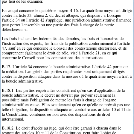
pas lieu de les examiner.
En ce qui concerne le quatrième moyen B.16. Le quatrième moyen est dirigé
contre l'article 33, alinéa 2, du décret attaqué, qui dispose : « Lorsque
l'article 34 ou l'article 42 s'applique, une juridiction administrative flamande
peut porter l'ensemble ou une partie des frais à charge de la partie
défenderesse ».
Les frais incluent les indemnités des témoins, les frais et honoraires de
l'instruction des experts, les frais de la publication conformément à l'article
47, sauf en ce qui concerne le Conseil des contestations électorales, et ils
comprennent également le droit de rôle, visé à l'article 21, en ce qui
concerne le Conseil pour les contestations des autorisations.
B.17. L'article 34 concerne la boucle administrative. L'article 42 porte sur
la médiation. Les griefs des parties requérantes sont uniquement dirigés
contre la disposition attaquée dans la mesure où le quatrième moyen a trait à
la boucle administrative.
B.18.1. Les parties requérantes considèrent qu'en cas d'application de la
boucle administrative, le décret ne devrait pas prévoir seulement la
possibilité mais l'obligation de mettre les frais à charge de l'organe
administratif en cause. Elles soutiennent qu'en ce qu'elle ne prévoit pas une
telle obligation, la disposition attaquée est contraire aux articles 10 et 11 de
la Constitution, combinés ou non avec des dispositions de droit
international.
B.18.2. Le droit d'accès au juge, qui doit être garanti à chacun dans le
respect des articles 10 et 11 de la Constitution, peut faire l'objet de