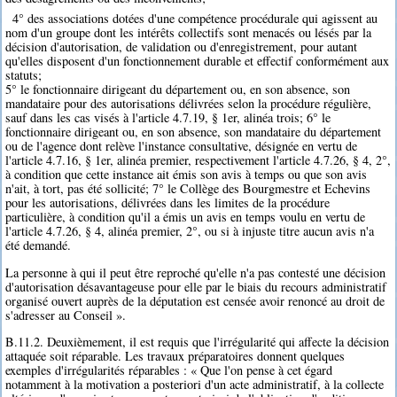
4° des associations dotées d'une compétence procédurale qui agissent au
nom d'un groupe dont les intérêts collectifs sont menacés ou lésés par la
décision d'autorisation, de validation ou d'enregistrement, pour autant
qu'elles disposent d'un fonctionnement durable et effectif conformément aux
statuts;
5° le fonctionnaire dirigeant du département ou, en son absence, son
mandataire pour des autorisations délivrées selon la procédure régulière,
sauf dans les cas visés à l'article 4.7.19, § 1er, alinéa trois; 6° le
fonctionnaire dirigeant ou, en son absence, son mandataire du département
ou de l'agence dont relève l'instance consultative, désignée en vertu de
l'article 4.7.16, § 1er, alinéa premier, respectivement l'article 4.7.26, § 4, 2°,
à condition que cette instance ait émis son avis à temps ou que son avis
n'ait, à tort, pas été sollicité; 7° le Collège des Bourgmestre et Echevins
pour les autorisations, délivrées dans les limites de la procédure
particulière, à condition qu'il a émis un avis en temps voulu en vertu de
l'article 4.7.26, § 4, alinéa premier, 2°, ou si à injuste titre aucun avis n'a
été demandé.
La personne à qui il peut être reproché qu'elle n'a pas contesté une décision
d'autorisation désavantageuse pour elle par le biais du recours administratif
organisé ouvert auprès de la députation est censée avoir renoncé au droit de
s'adresser au Conseil ».
B.11.2. Deuxièmement, il est requis que l'irrégularité qui affecte la décision
attaquée soit réparable. Les travaux préparatoires donnent quelques
exemples d'irrégularités réparables : « Que l'on pense à cet égard
notamment à la motivation a posteriori d'un acte administratif, à la collecte