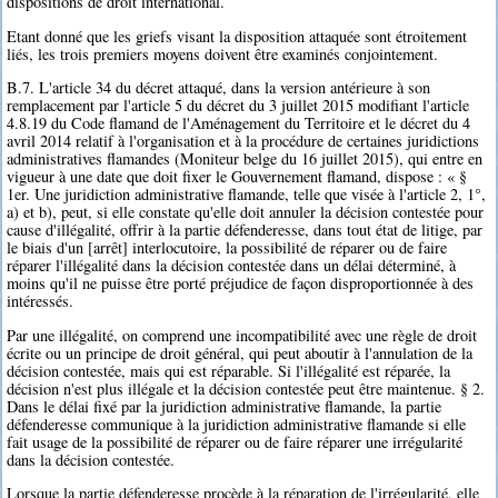
dispositions de droit international.
Etant donné que les griefs visant la disposition attaquée sont étroitement
liés, les trois premiers moyens doivent être examinés conjointement.
B.7. L'article 34 du décret attaqué, dans la version antérieure à son
remplacement par l'article 5 du décret du 3 juillet 2015 modifiant l'article
4.8.19 du Code flamand de l'Aménagement du Territoire et le décret du 4
avril 2014 relatif à l'organisation et à la procédure de certaines juridictions
administratives flamandes (Moniteur belge du 16 juillet 2015), qui entre en
vigueur à une date que doit fixer le Gouvernement flamand, dispose : « §
1er. Une juridiction administrative flamande, telle que visée à l'article 2, 1°,
a) et b), peut, si elle constate qu'elle doit annuler la décision contestée pour
cause d'illégalité, offrir à la partie défenderesse, dans tout état de litige, par
le biais d'un [arrêt] interlocutoire, la possibilité de réparer ou de faire
réparer l'illégalité dans la décision contestée dans un délai déterminé, à
moins qu'il ne puisse être porté préjudice de façon disproportionnée à des
intéressés.
Par une illégalité, on comprend une incompatibilité avec une règle de droit
écrite ou un principe de droit général, qui peut aboutir à l'annulation de la
décision contestée, mais qui est réparable. Si l'illégalité est réparée, la
décision n'est plus illégale et la décision contestée peut être maintenue. § 2.
Dans le délai fixé par la juridiction administrative flamande, la partie
défenderesse communique à la juridiction administrative flamande si elle
fait usage de la possibilité de réparer ou de faire réparer une irrégularité
dans la décision contestée.
Lorsque la partie défenderesse procède à la réparation de l'irrégularité, elle