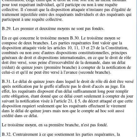
pour tout requérant individuel, qu'il participe ou non à une requête
collective. Il s'ensuit que la disposition attaquée n'instaure pas d'égalité de
traitement injustifiée entre des requérants individuels et des requérants qui
participent à une requête collective.
B.29. Les premier et deuxième moyens ne sont pas fondés.
En ce qui concerne le troisième moyen B.30. Le troisième moyen se
compose de deux branches. Les parties requérantes font valoir que la
disposition attaquée viole les articles 10, 11, 13 et 23 de la Constitution,
combinés ou non avec d'autres dispositions constitutionnelles, principes
généraux de droit et dispositions internationales, en ce que le droit de rôle
doit être versé, sous peine d'irrecevabilité de la demande, dans un délai
(réduit) de quinze jours (première branche) à compter de la notification de
celui-ci et qu'il ne peut être versé à l'avance (seconde branche).
B.31. Le délai de quinze jours dans lequel le droit de rôle dû doit être versé
après notification par le greffe n'affecte pas le droit d'accès au juge. En
effet, les requérants disposent d'un délai suffisamment long pour remplir
cette obligation, étant donné que ce délai court seulement à compter du jour
suivant la notification visée à l'article 21, § 5, du décret attaqué et que cette
disposition requiert seulement que les requérants effectuent le virement
dans le délai de quinze jours mais non que le compte ad hoc soit aussi
crédité dans ce délai.
Le troisième moyen, en sa première branche, n'est pas fondé.
B.32. Contrairement à ce que soutiennent les parties requérantes, la