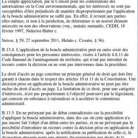
La simple appréciation, par le Conseil pour les contestations des
autorisations ou la Cour environnementale, que les intéressés ne sont pas
susceptibles d'être préjudiciés de manière disproportionnée par l'application
de la boucle administrative ne suffit pas. En effet, il revient aux parties
elles-mêmes, et non à la juridiction, de déterminer si un nouvel élément
nécessite ou non des observations (voy., mutatis mutandis, CEDH, 18
février 1997, Nideröst-Huber c.
Suisse, § 29; 27 septembre 2011, Hrdalo c. Croatie, § 36).
B.13.4. L'application de la boucle administrative peut en outre avoir des
conséquences pour les personnes intéressées, visées à l'article 4.8.11 du
Code flamand de l'aménagement du territoire, qui n'ont pas introduit de
recours contre la décision ou ne sont pas intervenues dans la procédure.
Le droit d'accès au juge constitue un principe général de droit qui doit être
garanti à chacun dans le respect des articles 10 et 11 de la Constitution. Une
décision prise en application de la boucle administrative ne peut pas être
exclue du droit d'accès au juge. La limitation de ce droit, pour une catégorie
d'intéressés, n'est pas proportionnée à l'objectif poursuivi par le législateur,
qui consiste en substance à rationaliser et à accélérer le contentieux
administratif.
B.13.5. En ne prévoyant pas de débat contradictoire sur la possibilité
d'appliquer la boucle administrative, dans des cas où cette application n'a
pas encore fait l'objet d'un débat entre les parties, et en ne prévoyant pas la
possibilité d'introduire un recours contre la décision prise en application de
la boucle administrative, après la notification ou publication de celle-ci, la
disposition attaquée porte une atteinte discriminatoire aux droits de la