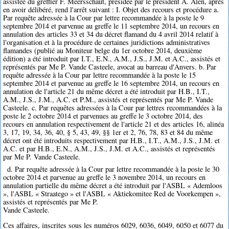
assistée du greffier F. Meersschaut, présidée par le président A. Alen, après
en avoir délibéré, rend l'arrêt suivant : I. Objet des recours et procédure a.
Par requête adressée à la Cour par lettre recommandée à la poste le 9
septembre 2014 et parvenue au greffe le 11 septembre 2014, un recours en
annulation des articles 33 et 34 du décret flamand du 4 avril 2014 relatif à
l'organisation et à la procédure de certaines juridictions administratives
flamandes (publié au Moniteur belge du 1er octobre 2014, deuxième
édition) a été introduit par I.T., E.N., A.M., J.S., J.M. et A.C., assistés et
représentés par Me P. Vande Casteele, avocat au barreau d'Anvers. b. Par
requête adressée à la Cour par lettre recommandée à la poste le 15
septembre 2014 et parvenue au greffe le 16 septembre 2014, un recours en
annulation de l'article 21 du même décret a été introduit par H.B., I.T.,
A.M., J.S., J.M., A.C. et P.M., assistés et représentés par Me P. Vande
Casteele. c. Par requêtes adressées à la Cour par lettres recommandées à la
poste le 2 octobre 2014 et parvenues au greffe le 3 octobre 2014, des
recours en annulation respectivement de l'article 21 et des articles 16, alinéa
3, 17, 19, 34, 36, 40, § 5, 43, 49, §§ 1er et 2, 76, 78, 83 et 84 du même
décret ont été introduits respectivement par H.B., I.T., A.M., J.S., J.M. et
A.C. et par H.B., E.N., A.M., J.S., J.M. et A.C., assistés et représentés
par Me P. Vande Casteele.
d. Par requête adressée à la Cour par lettre recommandée à la poste le 30
octobre 2014 et parvenue au greffe le 3 novembre 2014, un recours en
annulation partielle du même décret a été introduit par l'ASBL « Ademloos
», l'ASBL « Straatego » et l'ASBL « Aktiekomitee Red de Voorkempen »,
assistés et représentés par Me P.
Vande Casteele.
Ces affaires, inscrites sous les numéros 6029, 6036, 6049, 6050 et 6077 du