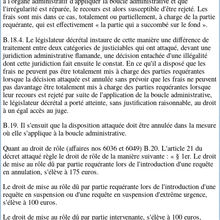
à l'organe administratif d'appliquer la boucle administrative et que
l'irrégularité est réparée, le recours est alors susceptible d'être rejeté. Les
frais sont mis dans ce cas, totalement ou partiellement, à charge de la partie
requérante, qui est effectivement « la partie qui a succombé sur le fond ».
B.18.4. Le législateur décrétal instaure de cette manière une différence de
traitement entre deux catégories de justiciables qui ont attaqué, devant une
juridiction administrative flamande, une décision entachée d'une illégalité
dont cette juridiction fait ensuite le constat. En ce qu'il a disposé que les
frais ne peuvent pas être totalement mis à charge des parties requérantes
lorsque la décision attaquée est annulée sans prévoir que les frais ne peuvent
pas davantage être totalement mis à charge des parties requérantes lorsque
leur recours est rejeté par suite de l'application de la boucle administrative,
le législateur décrétal a porté atteinte, sans justification raisonnable, au droit
à un égal accès au juge.
B.19. Il s'ensuit que la disposition attaquée doit être annulée dans la mesure
où elle s'applique à la boucle administrative.
Quant au droit de rôle (affaires nos 6036 et 6049) B.20. L'article 21 du
décret attaqué règle le droit de rôle de la manière suivante : « § 1er. Le droit
de mise au rôle dû par partie requérante lors de l'introduction d'une requête
en annulation, s'élève à 175 euros.
Le droit de mise au rôle dû par partie requérante lors de l'introduction d'une
requête en suspension ou d'une requête en suspension d'extrême urgence,
s'élève à 100 euros.
Le droit de mise au rôle dû par partie intervenante, s'élève à 100 euros,