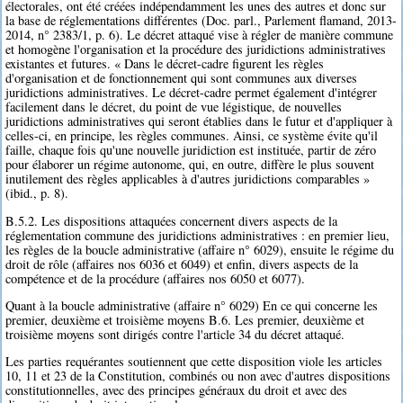
électorales, ont été créées indépendamment les unes des autres et donc sur
la base de réglementations différentes (Doc. parl., Parlement flamand, 2013-
2014, n° 2383/1, p. 6). Le décret attaqué vise à régler de manière commune
et homogène l'organisation et la procédure des juridictions administratives
existantes et futures. « Dans le décret-cadre figurent les règles
d'organisation et de fonctionnement qui sont communes aux diverses
juridictions administratives. Le décret-cadre permet également d'intégrer
facilement dans le décret, du point de vue légistique, de nouvelles
juridictions administratives qui seront établies dans le futur et d'appliquer à
celles-ci, en principe, les règles communes. Ainsi, ce système évite qu'il
faille, chaque fois qu'une nouvelle juridiction est instituée, partir de zéro
pour élaborer un régime autonome, qui, en outre, diffère le plus souvent
inutilement des règles applicables à d'autres juridictions comparables »
(ibid., p. 8).
B.5.2. Les dispositions attaquées concernent divers aspects de la
réglementation commune des juridictions administratives : en premier lieu,
les règles de la boucle administrative (affaire n° 6029), ensuite le régime du
droit de rôle (affaires nos 6036 et 6049) et enfin, divers aspects de la
compétence et de la procédure (affaires nos 6050 et 6077).
Quant à la boucle administrative (affaire n° 6029) En ce qui concerne les
premier, deuxième et troisième moyens B.6. Les premier, deuxième et
troisième moyens sont dirigés contre l'article 34 du décret attaqué.
Les parties requérantes soutiennent que cette disposition viole les articles
10, 11 et 23 de la Constitution, combinés ou non avec d'autres dispositions
constitutionnelles, avec des principes généraux du droit et avec des