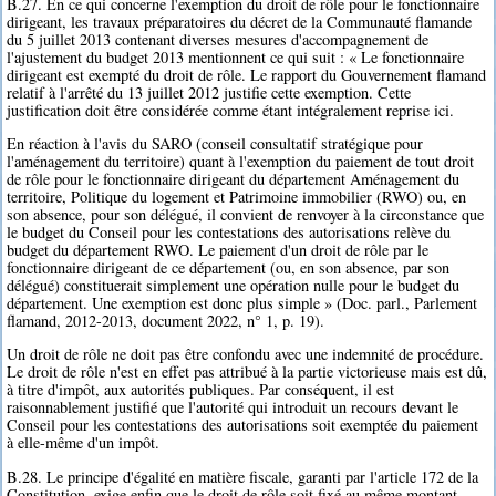
B.27. En ce qui concerne l'exemption du droit de rôle pour le fonctionnaire
dirigeant, les travaux préparatoires du décret de la Communauté flamande
du 5 juillet 2013 contenant diverses mesures d'accompagnement de
l'ajustement du budget 2013 mentionnent ce qui suit : « Le fonctionnaire
dirigeant est exempté du droit de rôle. Le rapport du Gouvernement flamand
relatif à l'arrêté du 13 juillet 2012 justifie cette exemption. Cette
justification doit être considérée comme étant intégralement reprise ici.
En réaction à l'avis du SARO (conseil consultatif stratégique pour
l'aménagement du territoire) quant à l'exemption du paiement de tout droit
de rôle pour le fonctionnaire dirigeant du département Aménagement du
territoire, Politique du logement et Patrimoine immobilier (RWO) ou, en
son absence, pour son délégué, il convient de renvoyer à la circonstance que
le budget du Conseil pour les contestations des autorisations relève du
budget du département RWO. Le paiement d'un droit de rôle par le
fonctionnaire dirigeant de ce département (ou, en son absence, par son
délégué) constituerait simplement une opération nulle pour le budget du
département. Une exemption est donc plus simple » (Doc. parl., Parlement
flamand, 2012-2013, document 2022, n° 1, p. 19).
Un droit de rôle ne doit pas être confondu avec une indemnité de procédure.
Le droit de rôle n'est en effet pas attribué à la partie victorieuse mais est dû,
à titre d'impôt, aux autorités publiques. Par conséquent, il est
raisonnablement justifié que l'autorité qui introduit un recours devant le
Conseil pour les contestations des autorisations soit exemptée du paiement
à elle-même d'un impôt.
B.28. Le principe d'égalité en matière fiscale, garanti par l'article 172 de la
Constitution, exige enfin que le droit de rôle soit fixé au même montant