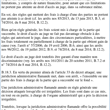
limitations, y compris de nature financière, pour autant que ces limitations
ne portent pas atteinte au droit d'accès au juge, dans sa substance même.
En soi, des règles qui mettent des frais à charge d'une des parties ne portent
pas atteinte à ce droit (cf. les arrêts nos 85/2013, du 13 juin 2013, B.3, et
74/2014, du 8 mai 2014, B.12.2).
Bien qu'en règle générale, les frais soient mis à charge de la partie qui
succombe, le droit d'accès au juge ne fait pas davantage obstacle à des
règles qui autorisent le juge, dans des circonstances particulières, à mettre
les frais totalement ou partiellement à charge de la partie qui obtient gain de
cause (voy. l'arrêt n° 57/2006, du 19 avril 2006, B.6, ainsi que les arrêts
nos 96/2012, du 19 juillet 2012, B.9, et 74/2014, du 8 mai 2014, B.12.2).
Le droit d'accès au juge doit toutefois être garanti d'une manière non
discriminatoire (voy. les arrêts nos 161/2011 du 20 octobre 2011, B.7.2 et
n° 74/2014 du 8 mai 2014, B.12.2).
B.18.3. En vertu du premier alinéa de l'article 33 du décret attaqué, une
juridiction administrative flamande met, dans son arrêt, « l'ensemble ou une
partie des frais à charge de la partie qui a succombé sur le fond ».
Une juridiction administrative flamande annule en règle générale une
décision attaquée lorsqu'elle est irrégulière. Les frais sont dans ce cas mis,
en tout ou en partie, à charge de l'organe administratif qui a pris la décision
irrégulière.
Toutefois, lorsque la juridiction administrative flamande offre la possibilité