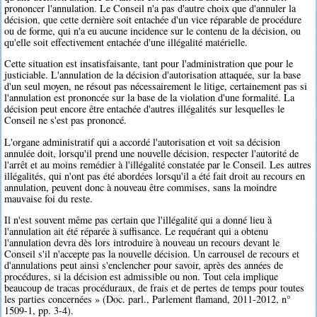
prononcer l'annulation. Le Conseil n'a pas d'autre choix que d'annuler la
décision, que cette dernière soit entachée d'un vice réparable de procédure
ou de forme, qui n'a eu aucune incidence sur le contenu de la décision, ou
qu'elle soit effectivement entachée d'une illégalité matérielle.
Cette situation est insatisfaisante, tant pour l'administration que pour le
justiciable. L'annulation de la décision d'autorisation attaquée, sur la base
d'un seul moyen, ne résout pas nécessairement le litige, certainement pas si
l'annulation est prononcée sur la base de la violation d'une formalité. La
décision peut encore être entachée d'autres illégalités sur lesquelles le
Conseil ne s'est pas prononcé.
L'organe administratif qui a accordé l'autorisation et voit sa décision
annulée doit, lorsqu'il prend une nouvelle décision, respecter l'autorité de
l'arrêt et au moins remédier à l'illégalité constatée par le Conseil. Les autres
illégalités, qui n'ont pas été abordées lorsqu'il a été fait droit au recours en
annulation, peuvent donc à nouveau être commises, sans la moindre
mauvaise foi du reste.
Il n'est souvent même pas certain que l'illégalité qui a donné lieu à
l'annulation ait été réparée à suffisance. Le requérant qui a obtenu
l'annulation devra dès lors introduire à nouveau un recours devant le
Conseil s'il n'accepte pas la nouvelle décision. Un carrousel de recours et
d'annulations peut ainsi s'enclencher pour savoir, après des années de
procédures, si la décision est admissible ou non. Tout cela implique
beaucoup de tracas procéduraux, de frais et de pertes de temps pour toutes
les parties concernées » (Doc. parl., Parlement flamand, 2011-2012, n°
1509-1, pp. 3-4).