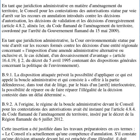
En tant que juridiction administrative en matière d'aménagement du
territoire, le Conseil pour les contestations des autorisations statue par voie
d'arrêt sur les recours en annulation introduits contre les décisions
d'autorisation, les décisions de validation et les décisions d'enregistrement
(article 4.8.2, alinéa 1er, du Code flamand de l'aménagement du territoire,
coordonné par l'arrêté du Gouvernement flamand du 15 mai 2009).
En tant que juridiction administrative, la Cour environnementale statue par
voie d'arrêt sur les recours formés contre les décisions d'une entité régionale
concernant « l'imposition d'une amende administrative alternative ou
exclusive et, le cas échéant, d'un dessaisissement d'avantage » (article
16.4.19, § 2, du décret du 5 avril 1995 contenant des dispositions générales
concernant la politique de l'environnement).
B.9.1. La disposition attaquée prévoit la possibilité d'appliquer ce qui est
appelé la boucle administrative et qui consiste à « offrir à la partie
défenderesse, dans tout état de litige, par le biais d'un [arrêt] interlocutoire,
la possibilité de réparer ou de faire réparer l'illégalité de la décision
contestée dans un délai déterminé ».
B.9.2. A l'origine, le régime de la boucle administrative devant le Conseil
pour les contestations des autorisations avait été instauré par l'article 4.8.4.
du Code flamand de l'aménagement du territoire, inséré par le décret de la
Région flamande du 6 juillet 2012.
Cette insertion a été justifiée dans les travaux préparatoires en ces termes :
« Le Conseil n'a actuellement qu'une compétence d'annulation. S'il constate
qu'une décision attaquée devant lui est entachée d'une illégalité, il doit