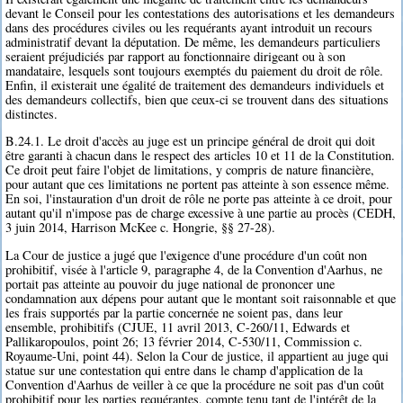
devant le Conseil pour les contestations des autorisations et les demandeurs
dans des procédures civiles ou les requérants ayant introduit un recours
administratif devant la députation. De même, les demandeurs particuliers
seraient préjudiciés par rapport au fonctionnaire dirigeant ou à son
mandataire, lesquels sont toujours exemptés du paiement du droit de rôle.
Enfin, il existerait une égalité de traitement des demandeurs individuels et
des demandeurs collectifs, bien que ceux-ci se trouvent dans des situations
distinctes.
B.24.1. Le droit d'accès au juge est un principe général de droit qui doit
être garanti à chacun dans le respect des articles 10 et 11 de la Constitution.
Ce droit peut faire l'objet de limitations, y compris de nature financière,
pour autant que ces limitations ne portent pas atteinte à son essence même.
En soi, l'instauration d'un droit de rôle ne porte pas atteinte à ce droit, pour
autant qu'il n'impose pas de charge excessive à une partie au procès (CEDH,
3 juin 2014, Harrison McKee c. Hongrie, §§ 27-28).
La Cour de justice a jugé que l'exigence d'une procédure d'un coût non
prohibitif, visée à l'article 9, paragraphe 4, de la Convention d'Aarhus, ne
portait pas atteinte au pouvoir du juge national de prononcer une
condamnation aux dépens pour autant que le montant soit raisonnable et que
les frais supportés par la partie concernée ne soient pas, dans leur
ensemble, prohibitifs (CJUE, 11 avril 2013, C-260/11, Edwards et
Pallikaropoulos, point 26; 13 février 2014, C-530/11, Commission c.
Royaume-Uni, point 44). Selon la Cour de justice, il appartient au juge qui
statue sur une contestation qui entre dans le champ d'application de la
Convention d'Aarhus de veiller à ce que la procédure ne soit pas d'un coût
prohibitif pour les parties requérantes, compte tenu tant de l'intérêt de la