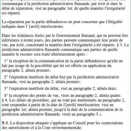
communique à la juridiction administrative flamande, par écrit et dans le
délai de réparation, visé au paragraphe 1er, de quelle manière l'irrégularité
est réparée.
La réparation par la partie défenderesse ne peut concerner que l'illégalité
indiquée dans l' [arrêt] interlocutoire.
Dans les échéances fixées par le Gouvernement flamand, qui ne peuvent être
inférieures à trente jours, des parties peuvent communiquer leur point de
vue, par écrit, concernant la manière dont l'irrégularité a été réparée. § 3. La
juridiction administrative flamande communique aux parties de quelle
manière le recours sera traité ultérieurement après :
1° la réception de la communication de la partie défenderesse qu'elle ne
fait pas usage de la possibilité qui lui est offerte en application du
paragraphe 2, alinéa premier;
2° l'expiration inutilisée du délai fixé par la juridiction administrative
flamande, visé au paragraphe 2, alinéa premier;
3° l'expiration inutilisée du délai, visé au paragraphe 2, alinéa deux;
4° la réception des points de vue, visés au paragraphe 2, alinéa quatre.
§ 4. Les délais de procédure, qui ne sont pas mentionnés au paragraphe 2,
sont suspendus à partir de la date de l'[arrêt] interlocutoire, visé au
paragraphe 1er, alinéa premier, jusqu'à la date de la communication de la
juridiction administrative flamande, visée au paragraphe 3 ».
B.8. La disposition attaquée s'applique au Conseil pour les contestations
des autorisations et à la Cour environnementale.