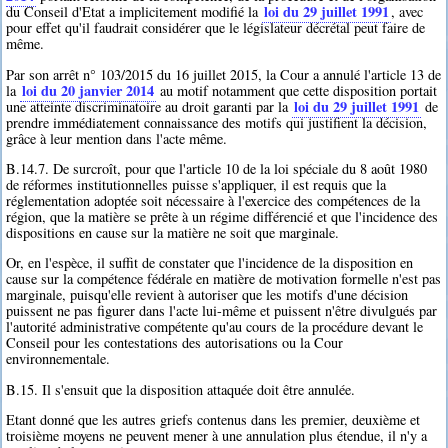
loi du 29 juillet 1991
du Conseil d'Etat a implicitement modifié la
, avec
pour effet qu'il faudrait considérer que le législateur décrétal peut faire de
même.
Par son arrêt n° 103/2015 du 16 juillet 2015, la Cour a annulé l'article 13 de
loi du 20 janvier 2014
la
au motif notamment que cette disposition portait
loi du 29 juillet 1991
une atteinte discriminatoire au droit garanti par la
de
prendre immédiatement connaissance des motifs qui justifient la décision,
grâce à leur mention dans l'acte même.
B.14.7. De surcroît, pour que l'article 10 de la loi spéciale du 8 août 1980
de réformes institutionnelles puisse s'appliquer, il est requis que la
réglementation adoptée soit nécessaire à l'exercice des compétences de la
région, que la matière se prête à un régime différencié et que l'incidence des
dispositions en cause sur la matière ne soit que marginale.
Or, en l'espèce, il suffit de constater que l'incidence de la disposition en
cause sur la compétence fédérale en matière de motivation formelle n'est pas
marginale, puisqu'elle revient à autoriser que les motifs d'une décision
puissent ne pas figurer dans l'acte lui-même et puissent n'être divulgués par
l'autorité administrative compétente qu'au cours de la procédure devant le
Conseil pour les contestations des autorisations ou la Cour
environnementale.
B.15. Il s'ensuit que la disposition attaquée doit être annulée.
Etant donné que les autres griefs contenus dans les premier, deuxième et
troisième moyens ne peuvent mener à une annulation plus étendue, il n'y a