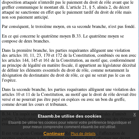
disposition attaquée n'interdit pas le paiement du droit de rôle avant que le
greffier communique le montant dû. L'article 21, § 5, alinéa 2, du décret
attaqué ne sanctionne en effet que le paiement tardif du droit de rôle mais
non son paiement anticipé.
Par conséquent, le troisième moyen, en sa seconde branche, n'est pas fondé.
En ce qui concerne le quatrième moyen B.33. Le quatrième moyen se
compose de deux branches.
Dans la première branche, les parties requérantes allèguent une violation
des articles 10, 11, 23, 170 et 172 de la Constitution, combinés ou non avec
les articles 144, 145 et 161 de la Constitution, au motif que, conformément
au principe de légalité en matière fiscale, il appartient au législateur décrétal
de définir les éléments essentiels du droit de rôle, comme notamment la
désignation du destinataire du droit de rôle, ce qui ne serait pas le cas en
l'espèce.
Dans la seconde branche, les parties requérantes allèguent une violation des
articles 10 et 11 de la Constitution, au motif que le droit de rôle devrait être
versé et ne pourrait pas être payé en espèces ou avec un bon du greffe,
comme devant les cours et tribunaux.
B.34. Un impôt sert en règle à couvrir les dépenses générales d'intérêt
x
Etaamb.be utilise des cookies
public. L'indication d'une affectation particulière ne relève pas des éléments
Etaamb.be utilise les cookies pour retenir votre préférence linguistique et
essentiels d'un impôt.
pour mieux comprendre comment etaamb.be est utilisé.
Il est vrai qu'en Communauté et en Région flamandes, l'affectation de
Continuer
Plus de details
recettes spécifiques à des dépenses spécifiques doit s'effectuer par décret