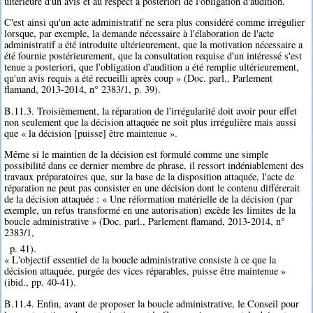
ultérieure d'un avis et au respect a posteriori de l'obligation d'audition.
C'est ainsi qu'un acte administratif ne sera plus considéré comme irrégulier
lorsque, par exemple, la demande nécessaire à l'élaboration de l'acte
administratif a été introduite ultérieurement, que la motivation nécessaire a
été fournie postérieurement, que la consultation requise d'un intéressé s'est
tenue a posteriori, que l'obligation d'audition a été remplie ultérieurement,
qu'un avis requis a été recueilli après coup » (Doc. parl., Parlement
flamand, 2013-2014, n° 2383/1, p. 39).
B.11.3. Troisièmement, la réparation de l'irrégularité doit avoir pour effet
non seulement que la décision attaquée ne soit plus irrégulière mais aussi
que « la décision [puisse] être maintenue ».
Même si le maintien de la décision est formulé comme une simple
possibilité dans ce dernier membre de phrase, il ressort indéniablement des
travaux préparatoires que, sur la base de la disposition attaquée, l'acte de
réparation ne peut pas consister en une décision dont le contenu différerait
de la décision attaquée : « Une réformation matérielle de la décision (par
exemple, un refus transformé en une autorisation) excède les limites de la
boucle administrative » (Doc. parl., Parlement flamand, 2013-2014, n°
2383/1,
p. 41).
« L'objectif essentiel de la boucle administrative consiste à ce que la
décision attaquée, purgée des vices réparables, puisse être maintenue »
(ibid., pp. 40-41).
B.11.4. Enfin, avant de proposer la boucle administrative, le Conseil pour