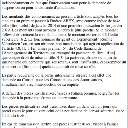
indépendamment du fait que l'intervention vaut pour la demande de
suspension ou pour la demande d'annulation.
Les montants dûs conformément au présent article sont adaptés tous les
cinq ans au premier janvier à l'indice ABEX, avec comme indice de base
celle [lire : celui] de janvier 2014 et une première indexation le 1er janvier
2019. Les montants sont arrondis à l'euro le plus proche. Si le montant
s'élève à exactement la moitié d'un euro, le montant est arrondi à l'unité
supérieure. § 2. Le fonctionnaire dirigeant du Département ' Ruimte
Vlaanderen ' ou, en son absence, son mandataire, qui agit en application de
l'article 4.8.11, § 1er, alinéa premier, 5°, du Code flamand de
l'Aménagement du Territoire, est exempté du paiement de [lire : d'un]
quelconque droit de mise au rôle. § 3. La partie requérante ou la partie
intervenante qui démontre que ses revenus sont insuffisants, est exemptée du
paiement de [lire : d'un] quelconque droit de mise au rôle.
La partie requérante ou la partie intervenante adresse à cet effet une
demande au Conseil pour les Contestations des Autorisations,
simultanément avec l'introduction de sa requête.
A défaut des pièces justificatives, visées à l'alinéa premier, le greffier les
demande à la partie requérante ou intervenante.
Les pièces justificatives sont transmises dans un délai de huit jours qui
prend cours le jour suivant celui de la notification de l'envoi sécurisé, visée
à l'alinéa trois.
En cas de transmission tardive des pièces justificatives, visées à l'alinéa