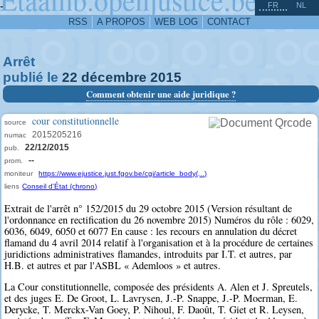
^
-
FR
NL
RSS
A PROPOS
WEB LOG
CONTACT
Arrêt
publié le
22
décembre
2015
Comment obtenir une aide juridique ?
cour constitutionnelle
source
2015205216
numac
22/12/2015
pub.
--
prom.
moniteur
https://www.ejustice.just.fgov.be/cgi/article_body(...)
liens
Conseil d'État (chrono)
Extrait de l'arrêt n° 152/2015 du 29 octobre 2015 (Version résultant de
l'ordonnance en rectification du 26 novembre 2015) Numéros du rôle : 6029,
6036, 6049, 6050 et 6077 En cause : les recours en annulation du décret
flamand du 4 avril 2014 relatif à l'organisation et à la procédure de certaines
juridictions administratives flamandes, introduits par I.T. et autres, par
H.B. et autres et par l'ASBL « Ademloos » et autres.
La Cour constitutionnelle, composée des présidents A. Alen et J. Spreutels,
et des juges E. De Groot, L. Lavrysen, J.-P. Snappe, J.-P. Moerman, E.
Derycke, T. Merckx-Van Goey, P. Nihoul, F. Daoût, T. Giet et R. Leysen,