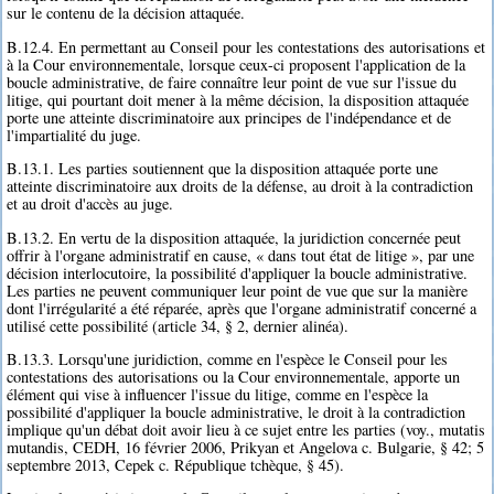
sur le contenu de la décision attaquée.
B.12.4. En permettant au Conseil pour les contestations des autorisations et
à la Cour environnementale, lorsque ceux-ci proposent l'application de la
boucle administrative, de faire connaître leur point de vue sur l'issue du
litige, qui pourtant doit mener à la même décision, la disposition attaquée
porte une atteinte discriminatoire aux principes de l'indépendance et de
l'impartialité du juge.
B.13.1. Les parties soutiennent que la disposition attaquée porte une
atteinte discriminatoire aux droits de la défense, au droit à la contradiction
et au droit d'accès au juge.
B.13.2. En vertu de la disposition attaquée, la juridiction concernée peut
offrir à l'organe administratif en cause, « dans tout état de litige », par une
décision interlocutoire, la possibilité d'appliquer la boucle administrative.
Les parties ne peuvent communiquer leur point de vue que sur la manière
dont l'irrégularité a été réparée, après que l'organe administratif concerné a
utilisé cette possibilité (article 34, § 2, dernier alinéa).
B.13.3. Lorsqu'une juridiction, comme en l'espèce le Conseil pour les
contestations des autorisations ou la Cour environnementale, apporte un
élément qui vise à influencer l'issue du litige, comme en l'espèce la
possibilité d'appliquer la boucle administrative, le droit à la contradiction
implique qu'un débat doit avoir lieu à ce sujet entre les parties (voy., mutatis
mutandis, CEDH, 16 février 2006, Prikyan et Angelova c. Bulgarie, § 42; 5
septembre 2013, Cepek c. République tchèque, § 45).