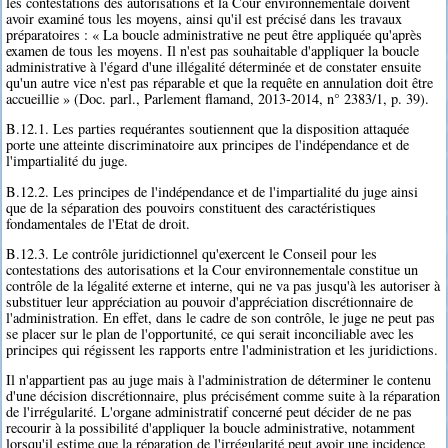
les contestations des autorisations et la Cour environnementale doivent
avoir examiné tous les moyens, ainsi qu'il est précisé dans les travaux
préparatoires : « La boucle administrative ne peut être appliquée qu'après
examen de tous les moyens. Il n'est pas souhaitable d'appliquer la boucle
administrative à l'égard d'une illégalité déterminée et de constater ensuite
qu'un autre vice n'est pas réparable et que la requête en annulation doit être
accueillie » (Doc. parl., Parlement flamand, 2013-2014, n° 2383/1, p. 39).
B.12.1. Les parties requérantes soutiennent que la disposition attaquée
porte une atteinte discriminatoire aux principes de l'indépendance et de
l'impartialité du juge.
B.12.2. Les principes de l'indépendance et de l'impartialité du juge ainsi
que de la séparation des pouvoirs constituent des caractéristiques
fondamentales de l'Etat de droit.
B.12.3. Le contrôle juridictionnel qu'exercent le Conseil pour les
contestations des autorisations et la Cour environnementale constitue un
contrôle de la légalité externe et interne, qui ne va pas jusqu'à les autoriser à
substituer leur appréciation au pouvoir d'appréciation discrétionnaire de
l'administration. En effet, dans le cadre de son contrôle, le juge ne peut pas
se placer sur le plan de l'opportunité, ce qui serait inconciliable avec les
principes qui régissent les rapports entre l'administration et les juridictions.
Il n'appartient pas au juge mais à l'administration de déterminer le contenu
d'une décision discrétionnaire, plus précisément comme suite à la réparation
de l'irrégularité. L'organe administratif concerné peut décider de ne pas
recourir à la possibilité d'appliquer la boucle administrative, notamment
lorsqu'il estime que la réparation de l'irrégularité peut avoir une incidence