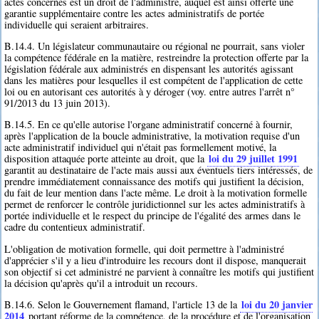
actes concernés est un droit de l'administré, auquel est ainsi offerte une
garantie supplémentaire contre les actes administratifs de portée
individuelle qui seraient arbitraires.
B.14.4. Un législateur communautaire ou régional ne pourrait, sans violer
la compétence fédérale en la matière, restreindre la protection offerte par la
législation fédérale aux administrés en dispensant les autorités agissant
dans les matières pour lesquelles il est compétent de l'application de cette
loi ou en autorisant ces autorités à y déroger (voy. entre autres l'arrêt n°
91/2013 du 13 juin 2013).
B.14.5. En ce qu'elle autorise l'organe administratif concerné à fournir,
après l'application de la boucle administrative, la motivation requise d'un
acte administratif individuel qui n'était pas formellement motivé, la
loi du 29 juillet 1991
disposition attaquée porte atteinte au droit, que la
garantit au destinataire de l'acte mais aussi aux éventuels tiers intéressés, de
prendre immédiatement connaissance des motifs qui justifient la décision,
du fait de leur mention dans l'acte même. Le droit à la motivation formelle
permet de renforcer le contrôle juridictionnel sur les actes administratifs à
portée individuelle et le respect du principe de l'égalité des armes dans le
cadre du contentieux administratif.
L'obligation de motivation formelle, qui doit permettre à l'administré
d'apprécier s'il y a lieu d'introduire les recours dont il dispose, manquerait
son objectif si cet administré ne parvient à connaître les motifs qui justifient
la décision qu'après qu'il a introduit un recours.
loi du 20 janvier
B.14.6. Selon le Gouvernement flamand, l'article 13 de la
2014
portant réforme de la compétence, de la procédure et de l'organisation