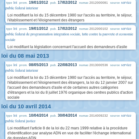
loi
service
19/01/2012
17/02/2012
2012000081
type
prom.
pub.
numac
source
public federal interieur
Loi modifiant la loi du 15 décembre 1980 sur l'accès au territoire, le séjour,
l'établissement et l'éloignement des étrangers
loi
service
19/01/2012
17/02/2012
2012000102
type
prom.
pub.
numac
source
public federal de programmation integration sociale, lutte contre la pauvrete et economie
sociale
Loi modifiant la législation concernant l'accueil des demandeurs d'asile
loi du 08 mai 2013
loi
service
08/05/2013
22/08/2013
2013000536
type
prom.
pub.
numac
source
public federal interieur
Loi modifiant la loi du 15 décembre 1980 sur l'accès au territoire, le séjour,
l'établissement et l'éloignement des étrangers, la loi du 12 janvier 2007 sur
l'accueil des demandeurs d'asile et de certaines autres catégories
d'étrangers et la loi du 8 juillet 1976 organique des centres publics d'action
sociale
loi du 10 avril 2014
loi
service
10/04/2014
30/04/2014
2014009232
type
prom.
pub.
numac
source
public federal justice
Loi modifiant l'article 8 de la loi du 22 mars 1999 relative à la procédure
d'identification par analyse ADN en vue de faciliter l'échange international
de données ADN