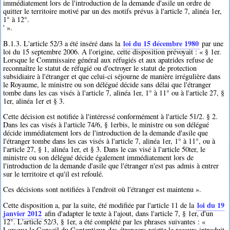
immédiatement lors de l'introduction de la demande d'asile un ordre de
quitter le territoire motivé par un des motifs prévus à l'article 7, alinéa 1er,
1° à 12°.
' ».
loi du 15 décembre 1980
B.1.3. L'article 52/3 a été inséré dans la
par une
loi du 15 septembre 2006. A l'origine, cette disposition prévoyait : « § 1er.
Lorsque le Commissaire général aux réfugiés et aux apatrides refuse de
reconnaître le statut de réfugié ou d'octroyer le statut de protection
subsidiaire à l'étranger et que celui-ci séjourne de manière irrégulière dans
le Royaume, le ministre ou son délégué décide sans délai que l'étranger
tombe dans les cas visés à l'article 7, alinéa 1er, 1° à 11° ou à l'article 27, §
1er, alinéa 1er et § 3.
Cette décision est notifiée à l'intéressé conformément à l'article 51/2. § 2.
Dans les cas visés à l'article 74/6, § 1erbis, le ministre ou son délégué
décide immédiatement lors de l'introduction de la demande d'asile que
l'étranger tombe dans les cas visés à l'article 7, alinéa 1er, 1° à 11°, ou à
l'article 27, § 1, alinéa 1er, et § 3. Dans le cas visé à l'article 50ter, le
ministre ou son délégué décide également immédiatement lors de
l'introduction de la demande d'asile que l'étranger n'est pas admis à entrer
sur le territoire et qu'il est refoulé.
Ces décisions sont notifiées à l'endroit où l'étranger est maintenu ».
loi du 19
Cette disposition a, par la suite, été modifiée par l'article 11 de la
janvier 2012
afin d'adapter le texte à l'ajout, dans l'article 7, § 1er, d'un
12°. L'article 52/3, § 1er, a été complété par les phrases suivantes : «
Lorsque le Conseil du Contentieux des étrangers rejette le recours introduit