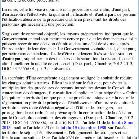
En outre, cette loi vise à optimaliser la procédure d'asile afin, d'une part,
d'en accroître l'effectivité, la qualité et l'efficacité et, d'autre part, de prévenir
l'utilisation abusive de la procédure d'asile en préservant les droits des
personnes qui nécessitent une protection.
S'agissant de ce second objectif, les travaux préparatoires indiquent que le
Gouvernement entend tout mettre en oeuvre pour que les demandeurs d'asile
puissent recevoir une décision définitive dans un délai de six mois après
l'introduction de leur demande. Le Gouvernement souhaite ainsi, d'une part,
permettre aux demandeurs d'asile d'être rapidement fixés sur leur statut et,
d'autre part, supprimer un des facteurs de la saturation du réseau d'accueil
afin d'améliorer la qualité de cet accueil (Doc. parl., Chambre, 2012-2013,
DOC 53-2555/001, pp. 3 et suivantes).
La secrétaire d'Etat compétente a également souligné le souhait de réduire
les charges administratives. Elle a insisté sur le fait que, pour éviter la
multiplication des procédures de recours introduites devant le Conseil du
contentieux des étrangers, il y avait lieu d'appliquer le principe d'un « Ordre
[de quitter le territoire] unique pour une procédure unique » : « la nouvelle
réglementation prévoit le principe de l'établissement d'un ordre de quitter le
territoire après toute décision négative de l'Office des étrangers, une
prorogation de cet ordre étant prévue après la confirmation de la décision
par le Conseil du contentieux des étrangers ». (Doc. parl., Chambre, 2012-
loi du 8 mai
2013, DOC 53-2555/004, pp. 4 et 6) B.1.2. L'article 11 de la
2013
loi du 15 décembre 1980
modifie l'article 52/3 de la
sur l'accès au
territoire, le séjour, l'établissement et l'éloignement des étrangers et est
libellé comme suit : « Dans l'article 52/3 de la même loi, inséré par la loi du