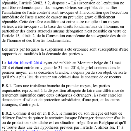
réparable, l'article 39/82, § 2, dispose : « La suspension de l'exécution ne
peut être ordonnée que si des moyens sérieux susceptibles de justifier
l'annulation de l'acte contesté sont invoqués et à la condition que l'exécution
immédiate de l'acte risque de causer un préjudice grave difficilement
réparable. Cette dernière condition est entre autre remplie si un moyen
sérieux a été invoqué sur la base des droits fondamentaux de l'homme, en
particulier des droits auxquels aucune dérogation n'est possible en vertu de
l'article 15, alinéa 2, de la Convention européenne de sauvegarde des droits
de l'homme et des libertés fondamentales.
Les arrêts par lesquels la suspension a été ordonnée sont susceptibles d'être
rapportés ou modifiés à la demande des parties ».
loi du 10 avril 2014
La
ayant été publiée au Moniteur belge du 21 mai
2014 et étant entrée en vigueur le 31 mai 2014, le grief contenu dans le
premier moyen, en sa deuxième branche, a depuis perdu son objet, de sorte
qu'il n'y a plus lieu de statuer sur celui-ci dans le contexte de ce recours.
B.8.1. Dans une troisième branche du premier moyen, les parties
requérantes reprochent à la disposition attaquée de faire une différence de
traitement injustifiée entre deux catégories d'étrangers, à savoir entre les
demandeurs d'asile et de protection subsidiaire, d'une part, et les autres
étrangers, d'autre part.
B.8.2. Comme il est dit en B.5.1, le ministre ou son délégué est tenu de
délivrer l'ordre de quitter le territoire lorsque l'étranger demandeur d'asile
ou de protection subsidiaire est en situation irrégulière en Belgique et qu'il
se trouve dans une des hypothèses prévues par l'article 7, alinéa 1er, 1° à