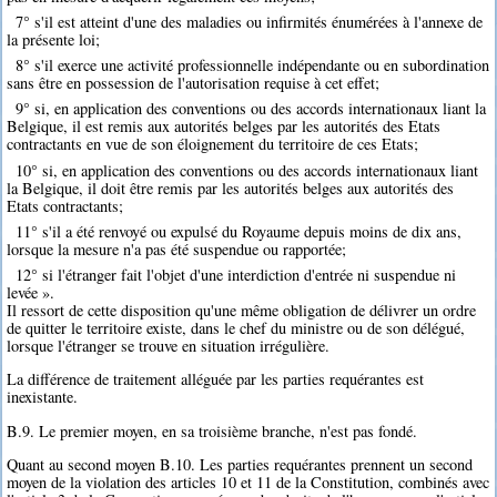
7° s'il est atteint d'une des maladies ou infirmités énumérées à l'annexe de
la présente loi;
8° s'il exerce une activité professionnelle indépendante ou en subordination
sans être en possession de l'autorisation requise à cet effet;
9° si, en application des conventions ou des accords internationaux liant la
Belgique, il est remis aux autorités belges par les autorités des Etats
contractants en vue de son éloignement du territoire de ces Etats;
10° si, en application des conventions ou des accords internationaux liant
la Belgique, il doit être remis par les autorités belges aux autorités des
Etats contractants;
11° s'il a été renvoyé ou expulsé du Royaume depuis moins de dix ans,
lorsque la mesure n'a pas été suspendue ou rapportée;
12° si l'étranger fait l'objet d'une interdiction d'entrée ni suspendue ni
levée ».
Il ressort de cette disposition qu'une même obligation de délivrer un ordre
de quitter le territoire existe, dans le chef du ministre ou de son délégué,
lorsque l'étranger se trouve en situation irrégulière.
La différence de traitement alléguée par les parties requérantes est
inexistante.
B.9. Le premier moyen, en sa troisième branche, n'est pas fondé.
Quant au second moyen B.10. Les parties requérantes prennent un second
moyen de la violation des articles 10 et 11 de la Constitution, combinés avec