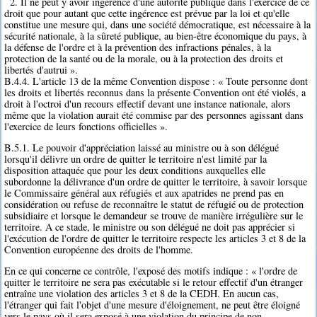
2. Il ne peut y avoir ingérence d'une autorité publique dans l'exercice de ce
droit que pour autant que cette ingérence est prévue par la loi et qu'elle
constitue une mesure qui, dans une société démocratique, est nécessaire à la
sécurité nationale, à la sûreté publique, au bien-être économique du pays, à
la défense de l'ordre et à la prévention des infractions pénales, à la
protection de la santé ou de la morale, ou à la protection des droits et
libertés d'autrui ».
B.4.4. L'article 13 de la même Convention dispose : « Toute personne dont
les droits et libertés reconnus dans la présente Convention ont été violés, a
droit à l'octroi d'un recours effectif devant une instance nationale, alors
même que la violation aurait été commise par des personnes agissant dans
l'exercice de leurs fonctions officielles ».
B.5.1. Le pouvoir d'appréciation laissé au ministre ou à son délégué
lorsqu'il délivre un ordre de quitter le territoire n'est limité par la
disposition attaquée que pour les deux conditions auxquelles elle
subordonne la délivrance d'un ordre de quitter le territoire, à savoir lorsque
le Commissaire général aux réfugiés et aux apatrides ne prend pas en
considération ou refuse de reconnaître le statut de réfugié ou de protection
subsidiaire et lorsque le demandeur se trouve de manière irrégulière sur le
territoire. A ce stade, le ministre ou son délégué ne doit pas apprécier si
l'exécution de l'ordre de quitter le territoire respecte les articles 3 et 8 de la
Convention européenne des droits de l'homme.
En ce qui concerne ce contrôle, l'exposé des motifs indique : « l'ordre de
quitter le territoire ne sera pas exécutable si le retour effectif d'un étranger
entraîne une violation des articles 3 et 8 de la CEDH. En aucun cas,
l'étranger qui fait l'objet d'une mesure d'éloignement, ne peut être éloigné
vers le pays où il sera exposé à une violation du principe de non-