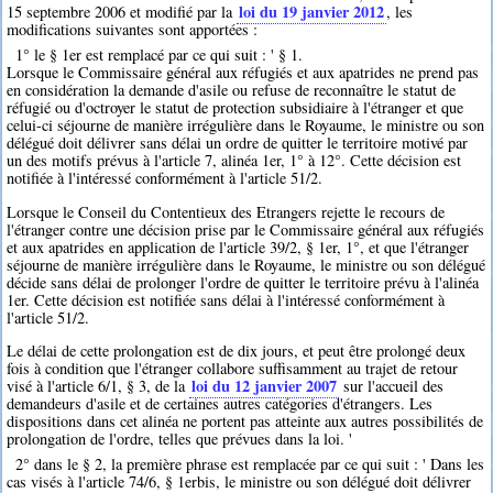
loi du 19 janvier 2012
15 septembre 2006 et modifié par la
, les
modifications suivantes sont apportées :
1° le § 1er est remplacé par ce qui suit : ' § 1.
Lorsque le Commissaire général aux réfugiés et aux apatrides ne prend pas
en considération la demande d'asile ou refuse de reconnaître le statut de
réfugié ou d'octroyer le statut de protection subsidiaire à l'étranger et que
celui-ci séjourne de manière irrégulière dans le Royaume, le ministre ou son
délégué doit délivrer sans délai un ordre de quitter le territoire motivé par
un des motifs prévus à l'article 7, alinéa 1er, 1° à 12°. Cette décision est
notifiée à l'intéressé conformément à l'article 51/2.
Lorsque le Conseil du Contentieux des Etrangers rejette le recours de
l'étranger contre une décision prise par le Commissaire général aux réfugiés
et aux apatrides en application de l'article 39/2, § 1er, 1°, et que l'étranger
séjourne de manière irrégulière dans le Royaume, le ministre ou son délégué
décide sans délai de prolonger l'ordre de quitter le territoire prévu à l'alinéa
1er. Cette décision est notifiée sans délai à l'intéressé conformément à
l'article 51/2.
Le délai de cette prolongation est de dix jours, et peut être prolongé deux
fois à condition que l'étranger collabore suffisamment au trajet de retour
loi du 12 janvier 2007
visé à l'article 6/1, § 3, de la
sur l'accueil des
demandeurs d'asile et de certaines autres catégories d'étrangers. Les
dispositions dans cet alinéa ne portent pas atteinte aux autres possibilités de
prolongation de l'ordre, telles que prévues dans la loi. '
2° dans le § 2, la première phrase est remplacée par ce qui suit : ' Dans les
cas visés à l'article 74/6, § 1erbis, le ministre ou son délégué doit délivrer