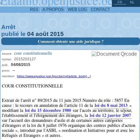
^
-
FR
NL
RSS
A PROPOS
WEB LOG
CONTACT
Arrêt
publié le
04
août
2015
Comment obtenir une aide juridique ?
cour constitutionnelle
source
2015203127
numac
04/08/2015
pub.
--
prom.
moniteur
https://www.ejustice.just.fgov.be/cgi/article_body(...)
COUR CONSTITUTIONNELLE
Extrait de l'arrêt n° 89/2015 du 11 juin 2015 Numéro du rôle : 5857 En
loi du 8 mai 2013
cause : le recours en annulation de l'article 11 de la
«
loi du 15 décembre 1980
modifiant la
sur l'accès au territoire, le séjour,
loi du 12 janvier 2007
l'établissement et l'éloignement des étrangers, la
sur l'accueil des demandeurs d'asile et de certaines autres catégories
d'étrangers et la loi du 8 juillet 1976 organique des centres publics d'action
sociale », introduit par l'ASBL « oordination et Initiatives pour et avec les
Réfugiés et Etrangers » et autres.