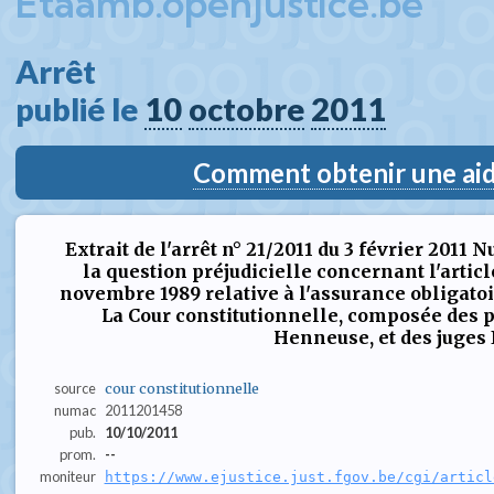
Etaamb.openjustice.be
Arrêt  
publié le 
10
octobre
2011
Comment obtenir une aide
Extrait de l'arrêt n° 21/2011 du 3 février 2011 
la question préjudicielle concernant l'article 
novembre 1989 relative à l'assurance obligatoi
La Cour constitutionnelle, composée des p
Henneuse, et des juges E.
source
cour constitutionnelle
numac
2011201458
pub.
10/10/2011
prom.
--
moniteur
https://www.ejustice.just.fgov.be/cgi/articl