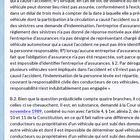
qui a causé l'accident; 4°) lorsque, en cas de vol, de violence ou de re
véhicule peut donner lieu n'est pas assurée, conformément à l'excl
dans un délai de trois mois à compter de la date à laquelle elle a pr
véhicule dont la participation à la circulation a causé l'accident o
des sinistres une demande d'indemnisation, l'entreprise d'assura
règlement des sinistres n'a pas donné de réponse motivée aux élé
l'entreprise d'assurances n'a pas désigné de représentant chargé du
véhicule automoteur qui a causé l'accident ne peut pas être identif
la personne responsable; 8°) lorsqu'aucune entreprise d'assurances 
fait que l'obligation d'assurance n'a pas été respectée, soit parce qu
est impossible d'identifier l'entreprise d'assurances. § 2. Par déro
plusieurs véhicules sont impliqués dans l'accident et s'il n'est pas 
causé l'accident, l'indemnisation de la personne lésée est répartie,
couvrant la responsabilité civile des conducteurs de ces véhicules, 
responsabilité n'est indubitablement pas engagée ».
B.2. Bien que la question préjudicielle compte quatre branches, il 
celles-ci se chevauchent. Il est, en substance, demandé à la Cour si l
novembre 1989
, combiné ou non avec l'article 4, § 1er, alinéa 2, de
10 et 11 de la Constitution, en ce qu'il fait naître une différence de
conducteurs ou propriétaires d'un véhicule qui ont subi des domma
autre véhicule et dont il est impossible de déterminer quel véhicule 
conducteurs ou propriétaires d'un véhicule qui ont subi des domma