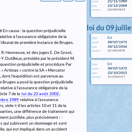
21/11/1989
prom.
23/12/2009
pub.
2009000839
numac
loi du 09 juill
 En cause : la question préjudicielle
elative à l'assurance obligatoire de la
loi
type
09/07/1975
Tribunal de première instance de Bruges.
prom.
24/12/2014
pub.
2014000890
numac
 R. Henneuse, et des juges E. De Groot,
.-Y. Dutilleux, présidée par le président M.
loi
a question préjudicielle et procédure Par
type
09/07/1975
prom.
« Artimas » contre la SA « Mercator
23/10/2015
pub.
, dont l'expédition est parvenue au
2015000557
numac
e Bruges a posé la question préjudicielle
elative à l'assurance obligatoire de la
icle 7 de la
loi du 22 août 2002
,
embre 1989
relative à l'assurance
viole-t-il les articles 10 et 11 de la
vantes, une différence de traitement qui
ment justifiée, plus précisément : -
nes qui subissent un dommage et sont
ie, qui est impliqué dans un accident