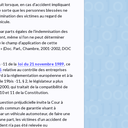
uit lorsque, en cas d'accident impliquant
lle sorte que les personnes blessées ne
mination des victimes au regard de
icule.
 par parts égales de l'indemnisation des
ent, même si l'on ne peut déterminer
ue le champ d'application de cette
ge » (Doc. Parl., Chambre, 2001-2002, DOC
s -11 de la
loi du 21 novembre 1989
, ce
5
relative au contrôle des entreprises
rd à la réglementation européenne et à la
 19bis -11, § 2, le législateur a plus
00, qui traitait de la compatibilité de
es 10 et 11 de la Constitution.
question préjudicielle invite la Cour à
onds commun de garantie visant à
ar un véhicule automoteur, de faire une
une part, les victimes d'un accident de
ident n'a pas été relevée ou