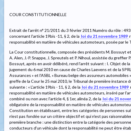
COUR CONSTITUTIONNELLE
Extrait de l'arrêt n° 21/2011 du 3 février 2011 Numéro du rôle : 4936
concernant l'article 19bis -11, § 2, de la
loi du 21 novembre 1989
r
responsabilité en matière de véhicules automoteurs, posée par le 
La Cour constitutionnelle, composée des présidents M. Bossuyt et
A. Alen, J.-P. Snappe, J. Spreutels et P. Nihoul, assistée du greffier P
Bossuyt, après en avoir délibéré, rend l'arrêt suivant : I. Objet de l
jugement du 6 mai 2010 en cause de Charles Laevens et de la SPRL 
Assurances » et l'ASBL « Bureau belge des assureurs automobiles »
greffe de la Cour le 25 mai 2010, le Tribunal de première instance d
suivante : « L'article 19bis - 11, § 2, de la
loi du 21 novembre 1989
r
responsabilité en matière de véhicules automoteurs, inséré par l'art
combiné ou non avec l'article 4, § 1er, alinéa 2, de la
loi du 21 nov
obligatoire de la responsabilité en matière de véhicules automoteurs, 
Constitution en établissant, entre les catégories de personnes sui
n'est pas fondée sur un critère objectif et qui n'est pas raisonnable
première branche : une distinction entre la catégorie des person
conducteurs d'un véhicule dont la responsabilité ne peut être établ