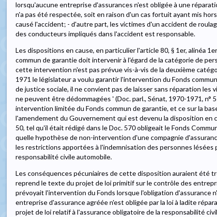
lorsqu'aucune entreprise d'assurances n'est obligée à une réparatio
n'a pas été respectée, soit en raison d'un cas fortuit ayant mis hor
causé l'accident; - d'autre part, les victimes d'un accident de roulage
des conducteurs impliqués dans l'accident est responsable.
Les dispositions en cause, en particulier l'article 80, § 1er, alinéa 1e
commun de garantie doit intervenir à l'égard de la catégorie de per
cette intervention n'est pas prévue vis-à-vis de la deuxième catégori
1971 le législateur a voulu garantir l'intervention du Fonds commun
de justice sociale, il ne convient pas de laisser sans réparation les v
ne peuvent être dédommagées ' (Doc. parl., Sénat, 1970-1971, n° 570
intervention limitée du Fonds commun de garantie, et ce sur la base 
l'amendement du Gouvernement qui est devenu la disposition en caus
50, tel qu'il était rédigé dans le Doc. 570 obligeait le Fonds Commu
quelle hypothèse de non-intervention d'une compagnie d'assurance 
les restrictions apportées à l'indemnisation des personnes lésées pa
responsabilité civile automobile.
Les conséquences pécuniaires de cette disposition auraient été t
reprend le texte du projet de loi primitif sur le contrôle des entrep
prévoyait l'intervention du Fonds lorsque l'obligation d'assurance
entreprise d'assurance agréée n'est obligée par la loi à ladite répara
projet de loi relatif à l'assurance obligatoire de la responsabilité civi