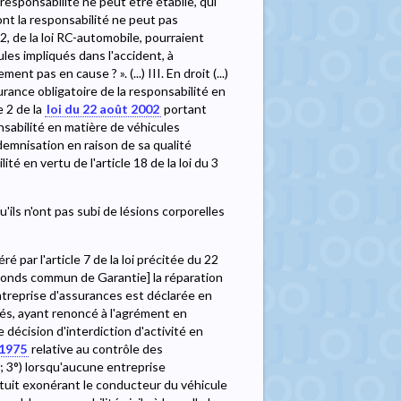
esponsabilité ne peut être établie, qui
ont la responsabilité ne peut pas
 2, de la loi RC-automobile, pourraient
es impliqués dans l'accident, à
t pas en cause ? ». (...) III. En droit (...)
surance obligatoire de la responsabilité en
e 2 de la
loi du 22 août 2002
portant
onsabilité en matière de véhicules
demnisation en raison de sa qualité
té en vertu de l'article 18 de la loi du 3
'ils n'ont pas subi de lésions corporelles
séré par l'article 7 de la loi précitée du 22
[Fonds commun de Garantie] la réparation
ntreprise d'assurances est déclarée en
ités, ayant renoncé à l'agrément en
 décision d'interdiction d'activité en
t 1975
relative au contrôle des
; 3°) lorsqu'aucune entreprise
ortuit exonérant le conducteur du véhicule