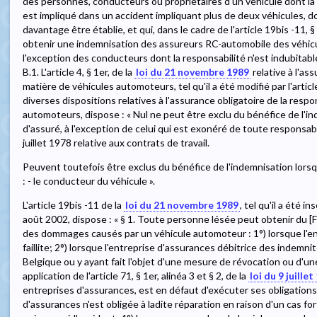
des personnes, conducteurs ou propriétaires d'un véhicule dont la r
est impliqué dans un accident impliquant plus de deux véhicules, d
davantage être établie, et qui, dans le cadre de l'article 19bis -11, §
obtenir une indemnisation des assureurs RC-automobile des véhicul
l'exception des conducteurs dont la responsabilité n'est indubitablemen
B.1. L'article 4, § 1er, de la
loi du 21 novembre 1989
relative à l'as
matière de véhicules automoteurs, tel qu'il a été modifié par l'articl
diverses dispositions relatives à l'assurance obligatoire de la resp
automoteurs, dispose : « Nul ne peut être exclu du bénéfice de l'in
d'assuré, à l'exception de celui qui est exonéré de toute responsabili
juillet 1978 relative aux contrats de travail.
Peuvent toutefois être exclus du bénéfice de l'indemnisation lorsqu
: - le conducteur du véhicule ».
L'article 19bis -11 de la
loi du 21 novembre 1989
, tel qu'il a été in
août 2002, dispose : « § 1. Toute personne lésée peut obtenir du 
des dommages causés par un véhicule automoteur : 1°) lorsque l'e
faillite; 2°) lorsque l'entreprise d'assurances débitrice des indemn
Belgique ou y ayant fait l'objet d'une mesure de révocation ou d'une
application de l'article 71, § 1er, alinéa 3 et § 2, de la
loi du 9 juille
entreprises d'assurances, est en défaut d'exécuter ses obligations
d'assurances n'est obligée à ladite réparation en raison d'un cas f