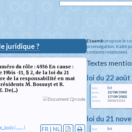
Etaamb
propose le co
 juridique ?
promulgation, traité po
contexte relationnel.
Textes mentio
Numéro du rôle : 4936 En cause :
19bis -11, § 2, de la loi du 21
loi du 22 août
re de la responsabilité en mat
résidents M. Bossuyt et R.
loi
type
 De(...)
22/08/2002
prom.
17/09/2002
pub.
2002011312
numac
loi du 21 nov
e_body(...)
FR | NL
loi
type