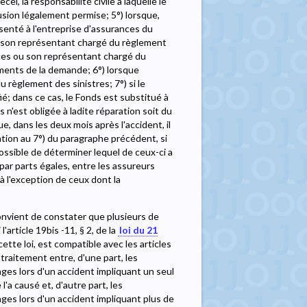
cel, la responsabilité civile à laquelle le
usion légalement permise; 5°) lorsque,
ésenté à l'entreprise d'assurances du
u à son représentant chargé du règlement
nces ou son représentant chargé du
ments de la demande; 6°) lorsque
 règlement des sinistres; 7°) si le
ié; dans ce cas, le Fonds est substitué à
n'est obligée à ladite réparation soit du
e, dans les deux mois après l'accident, il
gation au 7°) du paragraphe précédent, si
possible de déterminer lequel de ceux-ci a
 par parts égales, entre les assureurs
à l'exception de ceux dont la
convient de constater que plusieurs de
'article 19bis -11, § 2, de la
loi du 21
 cette loi, est compatible avec les articles
 traitement entre, d'une part, les
ges lors d'un accident impliquant un seul
l'a causé et, d'autre part, les
ges lors d'un accident impliquant plus de