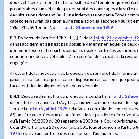
deux véhicules et dont il est impossible de déterminer quel véhicul
propriétaires d'un véhicule qui ont subi des dommages à la suite d
des situations donnant lieu à une indemnisation par le Fonds comm
catégorie n'aurait pas droit à une réparation, la seconde y aurait ef
19bis -11, §§ 1er ou 2, de la
loi du 21 novembre 1989
.
B.3. En vertu de l'article 19bis -11, § 2, de la
loi du 21 novembre 1
dans l'accident et s'il n'est pas possible déterminer lequel de ceux-c
personne lésée est répartie, par parts égales, entre les assureurs c
conducteurs de ces véhicules, à l'exception de ceux dont la respon
engagée.
Il ressort de la motivation de la décision de renvoi et de la formulat
juridiction a quo interprète cette disposition en ce sens que pour q
l'accident doit impliquer plus de deux véhicules.
B.4.1. L'exposé des motifs du projet qui a conduit à la
loi du 22 ao
disposition en cause : « Il s'agit ici, à nouveau, d'une reprise de disp
1er, de la
loi du 9 juillet 1975
relative au contrôle des entreprises 
8°) ont été adaptées aux dispositions de la quatrième directive, à savo
qu'à l'arrêt 96/2000 du 20 septembre 2000 de la Cour d'Arbitrage. [...
Cour d'Arbitrage du 20 septembre 2000, lequel concerne l'article 80,
1975
relative au contrôle des entreprises d'assurances.