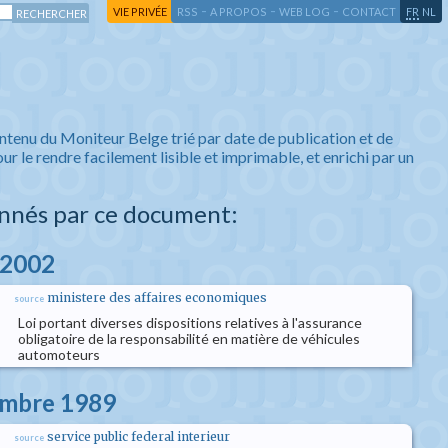
-
-
-
-
VIE PRIVÉE
RSS
A PROPOS
WEB LOG
CONTACT
FR
NL
ntenu du Moniteur Belge trié par date de publication et de
ur le rendre facilement lisible et imprimable, et enrichi par un
nnés par ce document:
 2002
ministere des affaires economiques
source
Loi portant diverses dispositions relatives à l'assurance
obligatoire de la responsabilité en matière de véhicules
automoteurs
embre 1989
service public federal interieur
source