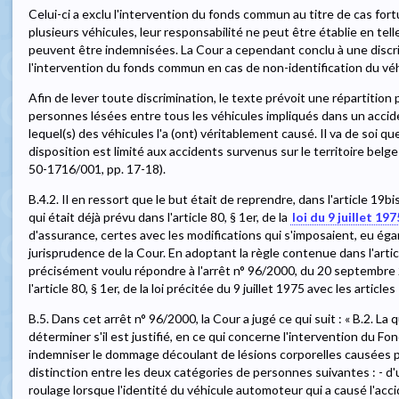
Celui-ci a exclu l'intervention du fonds commun au titre de cas fort
plusieurs véhicules, leur responsabilité ne peut être établie en te
peuvent être indemnisées. La Cour a cependant conclu à une discri
l'intervention du fonds commun en cas de non-identification du véh
Afin de lever toute discrimination, le texte prévoit une répartition
personnes lésées entre tous les véhicules impliqués dans un accid
lequel(s) des véhicules l'a (ont) véritablement causé. Il va de soi q
disposition est limité aux accidents survenus sur le territoire bel
50-1716/001, pp. 17-18).
B.4.2. Il en ressort que le but était de reprendre, dans l'article 19bi
qui était déjà prévu dans l'article 80, § 1er, de la
loi du 9 juillet 197
d'assurance, certes avec les modifications qui s'imposaient, eu éga
jurisprudence de la Cour. En adoptant la règle contenue dans l'article
précisément voulu répondre à l'arrêt n° 96/2000, du 20 septembre 20
l'article 80, § 1er, de la loi précitée du 9 juillet 1975 avec les articl
B.5. Dans cet arrêt n° 96/2000, la Cour a jugé ce qui suit : « B.2. La 
déterminer s'il est justifié, en ce qui concerne l'intervention du F
indemniser le dommage découlant de lésions corporelles causées p
distinction entre les deux catégories de personnes suivantes : - d'
roulage lorsque l'identité du véhicule automoteur qui a causé l'acc