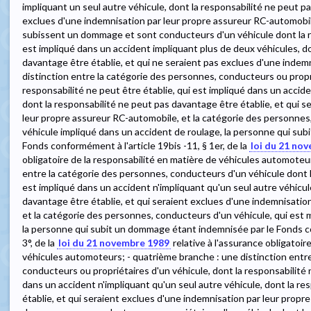
impliquant un seul autre véhicule, dont la responsabilité ne peut pa
exclues d'une indemnisation par leur propre assureur RC-automobil
subissent un dommage et sont conducteurs d'un véhicule dont la re
est impliqué dans un accident impliquant plus de deux véhicules, d
davantage être établie, et qui ne seraient pas exclues d'une indem
distinction entre la catégorie des personnes, conducteurs ou propr
responsabilité ne peut être établie, qui est impliqué dans un accide
dont la responsabilité ne peut pas davantage être établie, et qui s
leur propre assureur RC-automobile, et la catégorie des personnes
véhicule impliqué dans un accident de roulage, la personne qui su
Fonds conformément à l'article 19bis -11, § 1er, de la
loi du 21 no
obligatoire de la responsabilité en matière de véhicules automoteur
entre la catégorie des personnes, conducteurs d'un véhicule dont la
est impliqué dans un accident n'impliquant qu'un seul autre véhicul
davantage être établie, et qui seraient exclues d'une indemnisatio
et la catégorie des personnes, conducteurs d'un véhicule, qui est m
la personne qui subit un dommage étant indemnisée par le Fonds con
3°, de la
loi du 21 novembre 1989
relative à l'assurance obligatoir
véhicules automoteurs; - quatrième branche : une distinction entr
conducteurs ou propriétaires d'un véhicule, dont la responsabilité n
dans un accident n'impliquant qu'un seul autre véhicule, dont la r
établie, et qui seraient exclues d'une indemnisation par leur propr