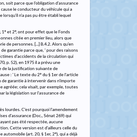
n, soit parce que l'obligation d'assurance
s cause le conducteur du véhicule qui a
 lorsqu'il n'a pas pu être établi lequel
r, 1° et 2°, ont pour effet que le Fonds
sonnes citée en premier lieu, alors que
e de personnes. [...] B.4.2. Alors qu'en
 de garantie parce que, ' pour des raisons
ictimes d'accidents de la circulation qui
, p. 52), en 1975 il a prévu une
de la justification suivante de
e : ' Le texte du 2° du § 1er de l'article
n de garantie à intervenir dans n'importe
agréée; cela visait, par exemple, toutes
r la législation sur l'assurance de
rès lourdes. C'est pourquoi l'amendement
rises d'assurance (Doc., Sénat 269) qui
 n'ayant pas été respectée, aucune
tion. Cette version est d'ailleurs celle du
le automobile (art. 20, § 1er, 2°), qui a déjà