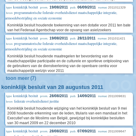
koninklijk besluit
19/08/2011
06/09/2011
2011011329
type
prom.
pub.
numac
programmatorische federale overheidsdienst maatschappelijke integratie,
bron
armoedebestrijding en sociale economie
Koninklijk besluit houdende toekenning van een dotatie voor 2011 ten bate
van het Federaal Agentschap voor de opvang van asielzoekers
koninklijk besluit
19/08/2011
28/11/2011
2011011421
type
prom.
pub.
numac
programmatorische federale overheidsdienst maatschappelijke integratie,
bron
armoedebestrijding en sociale economie
Koninklijk besluit houdende maatregelen ter bevordering van de
maatschappelijke participatie en de culturele en sportieve ontplooiing van
de gebruikers van de dienstverlening van de openbare centra voor
maatschappelijk welzijn voor 2011
toon meer (7)
koninklijk besluit van 28 augustus 2011
koninklijk besluit
28/08/2011
14/09/2011
2011009631
type
prom.
pub.
numac
federale overheidsdienst justitie
bron
Koninklijk besluit houdende wijziging van het koninklijk besluit van 9 mei
2008 houdende erkenning van de leden, titularis van een mandaat in het
Executief van de Moslims van België, gewijzigd bij koninklijke besluiten
van 30 maart 2009 en 22 december 2010
koninklijk besluit
28/08/2011
07/09/2011
2011009647
type
prom.
pub.
numac