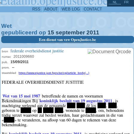
^
-
NL
FR
RSS
ABOUT
WEB LOG
CONTACT
Wet
gepubliceerd op
15
september
2011
Een dienst van vzw OpenJustice.be
federale overheidsdienst justitie
bron
2011009660
numac
15/09/2011
pub.
--
prom.
staatsblad
https://www.ejustice.just.fgov.be/cgi/article_body(...)
FEDERALE OVERHEIDSDIENST JUSTITIE
Wet van 15 mei 1987
betreffende de namen en voornamen
koninklijk besluit van 19 augustus 2011
Bekendmakingen Bij
, is
machtiging verleend aan de genaamde
****
****
dè los
****
,
****
,
geboren te
*****
op
**
*****
****
, wonende te
*****
, om, behoudens
tijdig verzet waarover zal beslist worden, haar geslachtsnaam in die van
«
*****
» te veranderen, na afloop van 60 dagen te rekenen van deze
bekendmaking.
koninklijk besluit van 19 augustus 2011
Bij
, is machtiging verleend aan