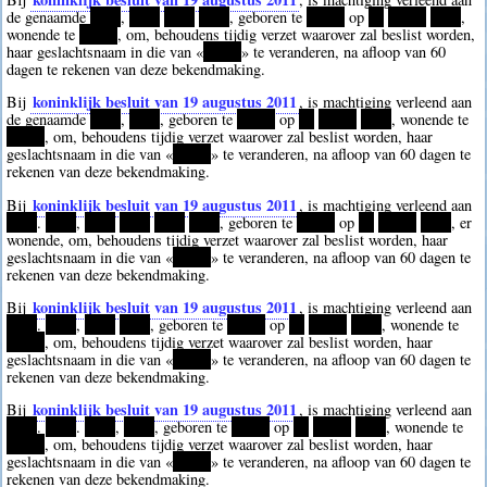
de genaamde
****
,
****
****
****
, geboren te
*****
op
**
*****
****
,
wonende te
*****
, om, behoudens tijdig verzet waarover zal beslist worden,
haar geslachtsnaam in die van «
*****
» te veranderen, na afloop van 60
dagen te rekenen van deze bekendmaking.
koninklijk besluit van 19 augustus 2011
Bij
, is machtiging verleend aan
de genaamde
****
,
****
, geboren te
*****
op
**
*****
****
, wonende te
*****
, om, behoudens tijdig verzet waarover zal beslist worden, haar
geslachtsnaam in die van «
*****
» te veranderen, na afloop van 60 dagen te
rekenen van deze bekendmaking.
koninklijk besluit van 19 augustus 2011
Bij
, is machtiging verleend aan
****
.
****
,
****
****
****
****
, geboren te
*****
op
**
*****
****
, er
wonende, om, behoudens tijdig verzet waarover zal beslist worden, haar
geslachtsnaam in die van «
*****
» te veranderen, na afloop van 60 dagen te
rekenen van deze bekendmaking.
koninklijk besluit van 19 augustus 2011
Bij
, is machtiging verleend aan
****
.
****
,
****
****
, geboren te
*****
op
**
*****
****
, wonende te
*****
, om, behoudens tijdig verzet waarover zal beslist worden, haar
geslachtsnaam in die van «
*****
» te veranderen, na afloop van 60 dagen te
rekenen van deze bekendmaking.
koninklijk besluit van 19 augustus 2011
Bij
, is machtiging verleend aan
****
.
****
.
****
,
****
, geboren te
*****
op
**
*****
****
, wonende te
*****
, om, behoudens tijdig verzet waarover zal beslist worden, haar
geslachtsnaam in die van «
*****
» te veranderen, na afloop van 60 dagen te
rekenen van deze bekendmaking.