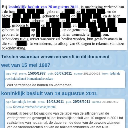
koninklijk besluit van 28 augustus 2011
Bij
, is machtiging verleend aan
: de heer
****
,
****
****
, geboren te
*****
op
**
*****
****
, en de
Mevr.
****
,
****
****
, geboren te
*****
op
**
*****
****
, en de heer
****
,
****
****
, geboren te
*****
op
**
*****
****
, en
****
.
****
,
****
****
, geboren te
*****
op
**
*****
****
, en
****
.
****
,
****
****
,
geboren te
*****
op
**
*****
****
, en de genaamde
****
,
****
****
,
geboren te
*****
op
**
*****
****
, allen wonende te
*****
, om,
behoudens tijdig verzet waarover zal beslist worden, hun geslachtsnaam in
die van «
*****
» te veranderen, na afloop van 60 dagen te rekenen van deze
bekendmaking.
Teksten waarnaar verwezen wordt in dit document:
wet van 15 mei 1987
wet
federale
15/05/1987
06/07/2011
2011000402
type
prom.
pub.
numac
bron
overheidsdienst binnenlandse zaken
Wet betreffende de namen en voornamen
koninklijk besluit van 19 augustus 2011
koninklijk besluit
19/08/2011
29/08/2011
2011009612
type
prom.
pub.
numac
federale overheidsdienst justitie
bron
Koninklijk besluit tot wijziging van de tabel van de zittingen van de
vredegerechten gevoegd bij het koninklijk besluit van 10 augustus 2001 tot
vaststelling van het aantal, de dagen en de duur van de gewone zittingen
van de vredegerechten en van de politierechtbanken van het Rijk