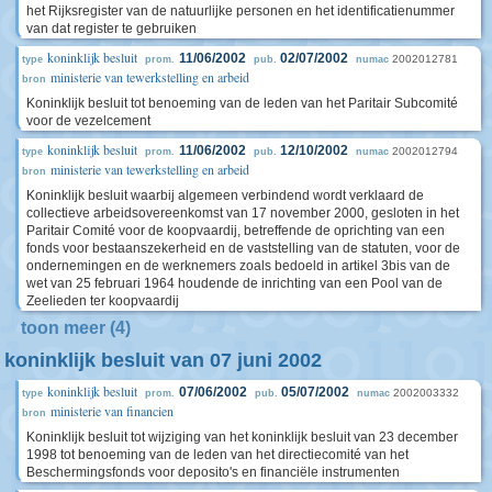
het Rijksregister van de natuurlijke personen en het identificatienummer
van dat register te gebruiken
koninklijk besluit
11/06/2002
02/07/2002
2002012781
type
prom.
pub.
numac
ministerie van tewerkstelling en arbeid
bron
Koninklijk besluit tot benoeming van de leden van het Paritair Subcomité
voor de vezelcement
koninklijk besluit
11/06/2002
12/10/2002
2002012794
type
prom.
pub.
numac
ministerie van tewerkstelling en arbeid
bron
Koninklijk besluit waarbij algemeen verbindend wordt verklaard de
collectieve arbeidsovereenkomst van 17 november 2000, gesloten in het
Paritair Comité voor de koopvaardij, betreffende de oprichting van een
fonds voor bestaanszekerheid en de vaststelling van de statuten, voor de
ondernemingen en de werknemers zoals bedoeld in artikel 3bis van de
wet van 25 februari 1964 houdende de inrichting van een Pool van de
Zeelieden ter koopvaardij
toon meer (4)
koninklijk besluit van 07 juni 2002
koninklijk besluit
07/06/2002
05/07/2002
2002003332
type
prom.
pub.
numac
ministerie van financien
bron
Koninklijk besluit tot wijziging van het koninklijk besluit van 23 december
1998 tot benoeming van de leden van het directiecomité van het
Beschermingsfonds voor deposito's en financiële instrumenten