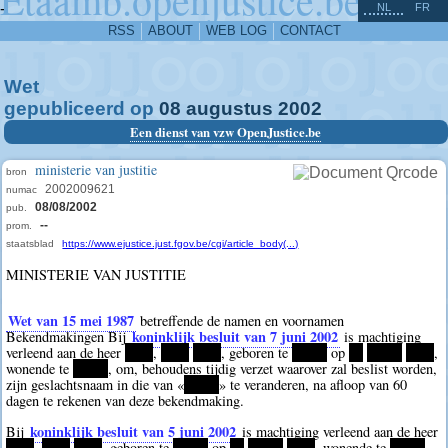
^
-
NL
FR
RSS
ABOUT
WEB LOG
CONTACT
Wet
gepubliceerd op
08
augustus
2002
Een dienst van vzw OpenJustice.be
ministerie van justitie
bron
2002009621
numac
08/08/2002
pub.
--
prom.
staatsblad
https://www.ejustice.just.fgov.be/cgi/article_body(...)
MINISTERIE VAN JUSTITIE
Wet van 15 mei 1987
betreffende de namen en voornamen
koninklijk besluit van 7 juni 2002
Bekendmakingen Bij
is machtiging
verleend aan de heer
****
,
****
****
, geboren te
*****
op
**
*****
****
,
wonende te
*****
, om, behoudens tijdig verzet waarover zal beslist worden,
zijn geslachtsnaam in die van «
*****
» te veranderen, na afloop van 60
dagen te rekenen van deze bekendmaking.
koninklijk besluit van 5 juni 2002
Bij
is machtiging verleend aan de heer
****
,
****
****
, geboren te
*****
op
**
*****
****
, wonende te
*****
,