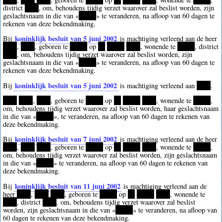
district
****
, om, behoudens tijdig verzet waarover zal beslist worden, zijn
geslachtsnaam in die van «
*****
» te veranderen, na afloop van 60 dagen te
rekenen van deze bekendmaking.
koninklijk besluit van 5 juni 2002
Bij
is machtiging verleend aan de heer
****
,
****
, geboren te
*****
op
**
*****
****
, wonende te
*****
, district
****
, om, behoudens tijdig verzet waarover zal beslist worden, zijn
geslachtsnaam in die van «
*****
» te veranderen, na afloop van 60 dagen te
rekenen van deze bekendmaking.
koninklijk besluit van 5 juni 2002
Bij
is machtiging verleend aan
****
.
****
****
,
****
, geboren te
*****
op
**
*****
****
, wonende te
*****
,
om, behoudens tijdig verzet waarover zal beslist worden, haar geslachtsnaam
in die van «
*****
», te veranderen, na afloop van 60 dagen te rekenen van
deze bekendmaking.
koninklijk besluit van 7 juni 2002
Bij
is machtiging verleend aan de heer
****
,
****
****
, geboren te
*****
op
**
*****
****
, wonende te
*****
,
om, behoudens tijdig verzet waarover zal beslist worden, zijn geslachtsnaam
in die van «
*****
» te veranderen, na afloop van 60 dagen te rekenen van
deze bekendmaking.
koninklijk besluit van 11 juni 2002
Bij
is machtiging verleend aan de
heer
****
,
****
****
, geboren te
*****
op
**
*****
****
, wonende te
****
, district
****
, om, behoudens tijdig verzet waarover zal beslist
worden, zijn geslachtsnaam in die van «
*****
» te veranderen, na afloop van
60 dagen te rekenen van deze bekendmaking.