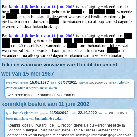
koninklijk besluit van 11 juni 2002
Bij
is machtiging verleend aan de
heer
****
,
****
****
****
, geboren te
*****
op
**
*****
****
, wonende
te
*****
, om, behoudens tijdig verzet waarover zal beslist worden, zijn
geslachtsnaam in die van «
*****
» te veranderen, na afloop van 60 dagen te
rekenen van deze bekendmaking.
koninklijk besluit van 11 juni 2002
Bij
is machtiging verleend aan
****
.
****
****
,
****
, geboren te
****
,
****
-
****
-
****
,
****
****
(
****
****
) op 25 maart 1987, wonende te
*****
, om, behoudens tijdig verzet
waarover zal beslist worden, haar geslachtsnaam in die van «
*****
» te
veranderen, na afloop van 60 dagen te rekenen van deze bekendmaking.
Teksten waarnaar verwezen wordt in dit document:
wet van 15 mei 1987
wet
federale
15/05/1987
06/07/2011
2011000402
type
prom.
pub.
numac
bron
overheidsdienst binnenlandse zaken
Wet betreffende de namen en voornamen
koninklijk besluit van 11 juni 2002
koninklijk besluit
11/06/2002
22/10/2002
2002000551
type
prom.
pub.
numac
ministerie van binnenlandse zaken
bron
Koninklijk besluit waarbij de « Direction générale du Personnel et de la
Fonction publique » van het Ministerie van de Franse Gemeenschap
gemachtigd wordt toegang te hebben tot sommige informatiegegevens van