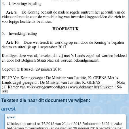
4. - Uitvoeringsbepaling
Art. 9.
De Koning bepaalt de nadere regels omtrent het gebruik van de
videoconferentie voor de verschijning van inverdenkinggestelden die zich in
voorlopige hechtenis bevinden.
HOOFDSTUK
5. - Inwerkingtreding
Art. 10.
Deze wet treedt in werking op een door de Koning te bepalen
datum en uiterlijk op 1 september 2017.
Kondigen deze wet af, bevelen dat zij met 's Lands zegel zal worden bekleed
en door het Belgisch Staatsblad zal worden bekendgemaakt.
Gegeven te Brussel, 29 januari 2016.
FILIP Van Koningswege : De Minister van Justitie, K. GEENS Met 's
Lands zegel gezegeld : De Minister van Justitie, K. GEENS _______ Nota
(1) Kamer van volksvertegenwoordigers (www.dekamer.be) Stukken : 54-
993
Teksten die naar dit document verwijzen:
arrest
arrest
Uittreksel uit arrest nr. 76/2018 van 21 juni 2018 Rolnummer 6491 In zake :
het beroep tot vernietiging van de wet van 29 januari 2016 betreffende het