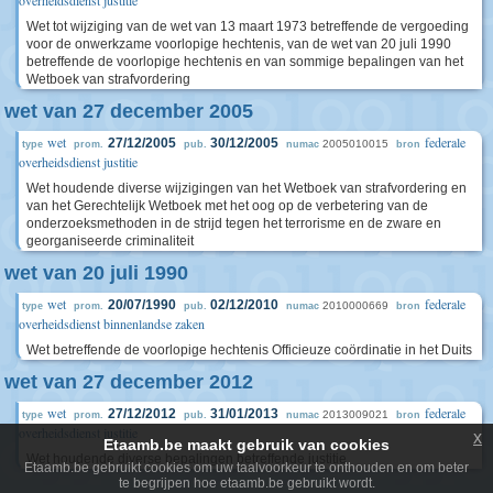
overheidsdienst justitie
Wet tot wijziging van de wet van 13 maart 1973 betreffende de vergoeding
voor de onwerkzame voorlopige hechtenis, van de wet van 20 juli 1990
betreffende de voorlopige hechtenis en van sommige bepalingen van het
Wetboek van strafvordering
wet van 27 december 2005
wet
federale
27/12/2005
30/12/2005
2005010015
type
prom.
pub.
numac
bron
overheidsdienst justitie
Wet houdende diverse wijzigingen van het Wetboek van strafvordering en
van het Gerechtelijk Wetboek met het oog op de verbetering van de
onderzoeksmethoden in de strijd tegen het terrorisme en de zware en
georganiseerde criminaliteit
wet van 20 juli 1990
wet
federale
20/07/1990
02/12/2010
2010000669
type
prom.
pub.
numac
bron
overheidsdienst binnenlandse zaken
Wet betreffende de voorlopige hechtenis Officieuze coördinatie in het Duits
wet van 27 december 2012
wet
federale
27/12/2012
31/01/2013
2013009021
type
prom.
pub.
numac
bron
overheidsdienst justitie
x
Etaamb.be maakt gebruik van cookies
Wet houdende diverse bepalingen betreffende justitie
Etaamb.be gebruikt cookies om uw taalvoorkeur te onthouden en om beter
te begrijpen hoe etaamb.be gebruikt wordt.