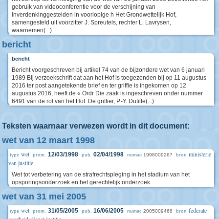
gebruik van videoconferentie voor de verschijning van
inverdenkinggestelden in voorlopige h Het Grondwettelijk Hof,
samengesteld uit voorzitter J. Spreutels, rechter L. Lavrysen,
waarnemen(...)
bericht
bericht
Bericht voorgeschreven bij artikel 74 van de bijzondere wet van 6 januari
1989 Bij verzoekschrift dat aan het Hof is toegezonden bij op 11 augustus
2016 ter post aangetekende brief en ter griffie is ingekomen op 12
augustus 2016, heeft de « Ordr Die zaak is ingeschreven onder nummer
6491 van de rol van het Hof. De griffier, P.-Y. Dutille(...)
Teksten waarnaar verwezen wordt in dit document:
wet van 12 maart 1998
wet
ministerie
12/03/1998
02/04/1998
1998009267
type
prom.
pub.
numac
bron
van justitie
Wet tot verbetering van de strafrechtspleging in het stadium van het
opsporingsonderzoek en het gerechtelijk onderzoek
wet van 31 mei 2005
wet
federale
31/05/2005
16/06/2005
2005009468
type
prom.
pub.
numac
bron