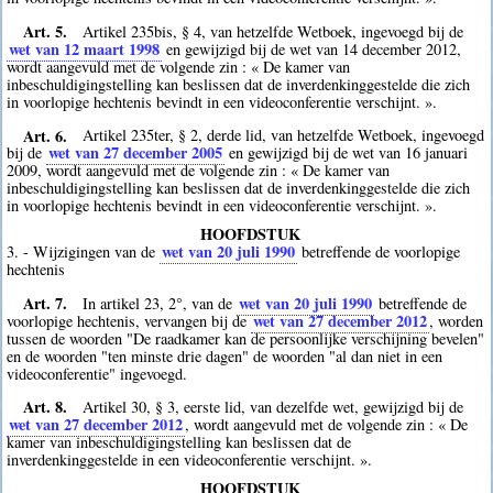
Art. 5.
Artikel 235bis, § 4, van hetzelfde Wetboek, ingevoegd bij de
wet van 12 maart 1998
en gewijzigd bij de wet van 14 december 2012,
wordt aangevuld met de volgende zin : « De kamer van
inbeschuldigingstelling kan beslissen dat de inverdenkinggestelde die zich
in voorlopige hechtenis bevindt in een videoconferentie verschijnt. ».
Art. 6.
Artikel 235ter, § 2, derde lid, van hetzelfde Wetboek, ingevoegd
wet van 27 december 2005
bij de
en gewijzigd bij de wet van 16 januari
2009, wordt aangevuld met de volgende zin : « De kamer van
inbeschuldigingstelling kan beslissen dat de inverdenkinggestelde die zich
in voorlopige hechtenis bevindt in een videoconferentie verschijnt. ».
HOOFDSTUK
wet van 20 juli 1990
3. - Wijzigingen van de
betreffende de voorlopige
hechtenis
Art. 7.
wet van 20 juli 1990
In artikel 23, 2°, van de
betreffende de
wet van 27 december 2012
voorlopige hechtenis, vervangen bij de
, worden
tussen de woorden "De raadkamer kan de persoonlijke verschijning bevelen"
en de woorden "ten minste drie dagen" de woorden "al dan niet in een
videoconferentie" ingevoegd.
Art. 8.
Artikel 30, § 3, eerste lid, van dezelfde wet, gewijzigd bij de
wet van 27 december 2012
, wordt aangevuld met de volgende zin : « De
kamer van inbeschuldigingstelling kan beslissen dat de
inverdenkinggestelde in een videoconferentie verschijnt. ».
HOOFDSTUK