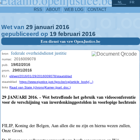
^
-
NL
FR
RSS
ABOUT
WEB LOG
CONTACT
Wet van
29
januari
2016
gepubliceerd op
19
februari
2016
Een dienst van vzw OpenJustice.be
federale overheidsdienst justitie
bron
2016009078
numac
19/02/2016
pub.
29/01/2016
prom.
ELI
eli/wet/2016/01/29/2016009078/staatsblad
staatsblad
https://www.ejustice.just.fgov.be/cgi/article_body(...)
links
Raad van State (chrono)
Kamer (parl. doc.)
29 JANUARI 2016. - Wet betreffende het gebruik van videoconferentie
voor de verschijning van inverdenkinggestelden in voorlopige hechtenis
FILIP, Koning der Belgen, Aan allen die nu zijn en hierna wezen zullen,
Onze Groet.