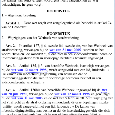
De Kamer van volksvertegenwoordigers heeft aangenomen en Wij
bekrachtigen, hetgeen volgt :
HOOFDSTUK
1. - Algemene bepaling
Artikel 1.
Deze wet regelt een aangelegenheid als bedoeld in artikel 74
van de Grondwet.
HOOFDSTUK
2. - Wijzigingen van het Wetboek van strafvordering
Art. 2.
In artikel 127, § 4, tweede lid, tweede zin, van het Wetboek van
wet van 31 mei 2005
strafvordering, vervangen bij de
, worden na het
woord "bevelen" de woorden ", al dan niet in een videoconferentie indien de
inverdenkinggestelde zich in voorlopige hechtenis bevindt" ingevoegd.
Art. 3.
Artikel 135, § 3, van hetzelfde Wetboek, laatstelijk vervangen
wet van 12 maart 1998
bij de
, wordt aangevuld met een lid, luidende : «
De kamer van inbeschuldigingstelling kan beslissen dat de
inverdenkinggestelde die zich in voorlopige hechtenis bevindt in een
videoconferentie verschijnt. ».
Art. 4.
wet
Artikel 136bis van hetzelfde Wetboek, ingevoegd bij de
van 20 juli 1990
wet van 12 maart 1998
, vervangen bij de
en gewijzigd
wet van 31 mei 2005
bij de
en de wet van 5 februari 2016 tot wijziging van
het strafrecht en de strafvordering en houdende diverse bepalingen inzake
justitie, wordt aangevuld met een lid, luidende : « De kamer van
inbeschuldigingstelling kan beslissen dat de inverdenkinggestelde die zich
in voorlopige hechtenis bevindt in een videoconferentie verschijnt. ».