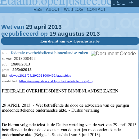
^
-
NL
FR
RSS
ABOUT
WEB LOG
CONTACT
Wet van
29
april
2013
gepubliceerd op
19
augustus
2013
Een dienst van vzw OpenJustice.be
federale overheidsdienst binnenlandse zaken
bron
2013000492
numac
19/08/2013
pub.
29/04/2013
prom.
ELI
eli/wet/2013/04/29/2013000492/staatsblad
staatsblad
https://www.ejustice.just.fgov.be/cgi/article_body(...)
FEDERALE OVERHEIDSDIENST BINNENLANDSE ZAKEN
29 APRIL 2013. - Wet betreffende de door de advocaten van de partijen
medeondertekende onderhandse akte. - Duitse vertaling
De hierna volgende tekst is de Duitse vertaling van de wet van 29 april 2013
betreffende de door de advocaten van de partijen medeondertekende
onderhandse akte (Belgisch Staatsblad van 3 juni 2013).