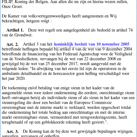
FILIP, Koning der Belgen, Aan allen die nu zijn en hierna wezen zullen,
Onze Groet.
De Kamer van volksvertegenwoordigers heeft aangenomen en Wij
bekrachtigen, hetgeen volgt :
Artikel 1.
Deze wet regelt een aangelegenheid als bedoeld in artikel 74
van de Grondwet.
Art. 2.
koninklijk besluit van 10 november 2005
Artikel 3 van het
betreffende heffingen bepaald bij artikel 4 van de wet van 9 december 2004
betreffende de financiering van het Federaal Agentschap voor de Veiligheid
van de Voedselketen, vervangen bij de wet van 22 december 2008 en
gewijzigd bij de wet van 25 december 2017, wordt aangevuld met de
volgende leden: "In afwijking van het eerste lid zijn de operatoren in de
ambulante detailhandel en de horecasector geen heffing verschuldigd voor
het jaar 2020.
De toekenning en/of betaling van enige steun in het kader van de
aangemelde steun voor iedere onderneming die eerdere, onrechtmatige steun
heeft ontvangen hetzij als individuele steun of als steun in het kader van een
steunregeling die door een besluit van de Europese Commissie
onverenigbaar met de interne markt is verklaard, worden opgeschort totdat
die onderneming het totale bedrag aan onrechtmatige en met de interne
markt onverenigbare steun, vermeerderd met terugvorderingsrente, heeft
terugbetaald of op een geblokkeerde rekening heeft gestort.".
Art. 3.
De Koning kan de bij deze wet gewijzigde bepalingen wijzigen,
aanvullen, vervangen of opheffen.