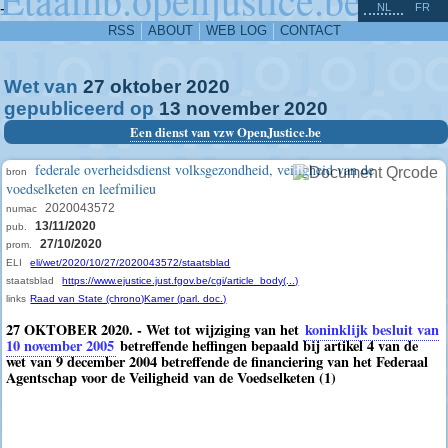
^
-
NL
FR
RSS
ABOUT
WEB LOG
CONTACT
Wet van
27
oktober
2020
gepubliceerd op
13
november
2020
Een dienst van vzw OpenJustice.be
federale overheidsdienst volksgezondheid, veiligheid van de
bron
voedselketen en leefmilieu
2020043572
numac
13/11/2020
pub.
27/10/2020
prom.
ELI
eli/wet/2020/10/27/2020043572/staatsblad
staatsblad
https://www.ejustice.just.fgov.be/cgi/article_body(...)
links
Raad van State (chrono)
Kamer (parl. doc.)
27 OKTOBER 2020. - Wet tot wijziging van het
koninklijk besluit van
10 november 2005
betreffende heffingen bepaald bij artikel 4 van de
wet van 9 december 2004 betreffende de financiering van het Federaal
Agentschap voor de Veiligheid van de Voedselketen (1)