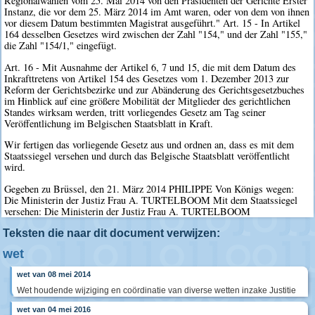
Regionalwahlen vom 25. Mai 2014 von den Präsidenten der Gerichte Erster
Instanz, die vor dem 25. März 2014 im Amt waren, oder von dem von ihnen
vor diesem Datum bestimmten Magistrat ausgeführt." Art. 15 - In Artikel
164 desselben Gesetzes wird zwischen der Zahl "154," und der Zahl "155,"
die Zahl "154/1," eingefügt.
Art. 16 - Mit Ausnahme der Artikel 6, 7 und 15, die mit dem Datum des
Inkrafttretens von Artikel 154 des Gesetzes vom 1. Dezember 2013 zur
Reform der Gerichtsbezirke und zur Abänderung des Gerichtsgesetzbuches
im Hinblick auf eine größere Mobilität der Mitglieder des gerichtlichen
Standes wirksam werden, tritt vorliegendes Gesetz am Tag seiner
Veröffentlichung im Belgischen Staatsblatt in Kraft.
Wir fertigen das vorliegende Gesetz aus und ordnen an, dass es mit dem
Staatssiegel versehen und durch das Belgische Staatsblatt veröffentlicht
wird.
Gegeben zu Brüssel, den 21. März 2014 PHILIPPE Von Königs wegen:
Die Ministerin der Justiz Frau A. TURTELBOOM Mit dem Staatssiegel
versehen: Die Ministerin der Justiz Frau A. TURTELBOOM
Teksten die naar dit document verwijzen:
wet
wet van 08 mei 2014
Wet houdende wijziging en coördinatie van diverse wetten inzake Justitie
wet van 04 mei 2016