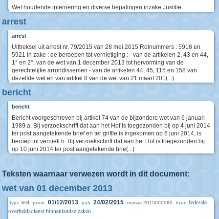
Wet houdende internering en diverse bepalingen inzake Justitie
arrest
arrest
Uittreksel uit arrest nr. 79/2015 van 28 mei 2015 Rolnummers : 5918 en
5921 In zake : de beroepen tot vernietiging : - van de artikelen 2, 43 en 44,
1° en 2°, van de wet van 1 december 2013 tot hervorming van de
gerechtelijke arrondissemen - van de artikelen 44, 45, 115 en 158 van
dezelfde wet en van artikel 8 van de wet van 21 maart 201(...)
bericht
bericht
Bericht voorgeschreven bij artikel 74 van de bijzondere wet van 6 januari
1989 a. Bij verzoekschrift dat aan het Hof is toegezonden bij op 4 juni 2014
ter post aangetekende brief en ter griffie is ingekomen op 6 juni 2014, is
beroep tot vernieti b. Bij verzoekschrift dat aan het Hof is toegezonden bij
op 10 juni 2014 ter post aangetekende brie(...)
Teksten waarnaar verwezen wordt in dit document:
wet van 01 december 2013
wet
federale
01/12/2013
24/02/2015
2015000080
type
prom.
pub.
numac
bron
overheidsdienst binnenlandse zaken