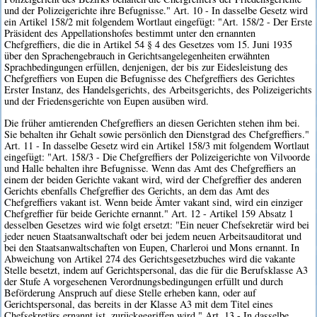
und der Polizeigerichte ihre Befugnisse." Art. 10 - In dasselbe Gesetz wird
ein Artikel 158/2 mit folgendem Wortlaut eingefügt: "Art. 158/2 - Der Erste
Präsident des Appellationshofes bestimmt unter den ernannten
Chefgreffiers, die die in Artikel 54 § 4 des Gesetzes vom 15. Juni 1935
über den Sprachengebrauch in Gerichtsangelegenheiten erwähnten
Sprachbedingungen erfüllen, denjenigen, der bis zur Eidesleistung des
Chefgreffiers von Eupen die Befugnisse des Chefgreffiers des Gerichtes
Erster Instanz, des Handelsgerichts, des Arbeitsgerichts, des Polizeigerichts
und der Friedensgerichte von Eupen ausüben wird.
Die früher amtierenden Chefgreffiers an diesen Gerichten stehen ihm bei.
Sie behalten ihr Gehalt sowie persönlich den Dienstgrad des Chefgreffiers."
Art. 11 - In dasselbe Gesetz wird ein Artikel 158/3 mit folgendem Wortlaut
eingefügt: "Art. 158/3 - Die Chefgreffiers der Polizeigerichte von Vilvoorde
und Halle behalten ihre Befugnisse. Wenn das Amt des Chefgreffiers an
einem der beiden Gerichte vakant wird, wird der Chefgreffier des anderen
Gerichts ebenfalls Chefgreffier des Gerichts, an dem das Amt des
Chefgreffiers vakant ist. Wenn beide Ämter vakant sind, wird ein einziger
Chefgreffier für beide Gerichte ernannt." Art. 12 - Artikel 159 Absatz 1
desselben Gesetzes wird wie folgt ersetzt: "Ein neuer Chefsekretär wird bei
jeder neuen Staatsanwaltschaft oder bei jedem neuen Arbeitsauditorat und
bei den Staatsanwaltschaften von Eupen, Charleroi und Mons ernannt. In
Abweichung von Artikel 274 des Gerichtsgesetzbuches wird die vakante
Stelle besetzt, indem auf Gerichtspersonal, das die für die Berufsklasse A3
der Stufe A vorgesehenen Verordnungsbedingungen erfüllt und durch
Beförderung Anspruch auf diese Stelle erheben kann, oder auf
Gerichtspersonal, das bereits in der Klasse A3 mit dem Titel eines
Chefsekretärs ernannt ist, zurückgegriffen wird." Art. 13 - In dasselbe