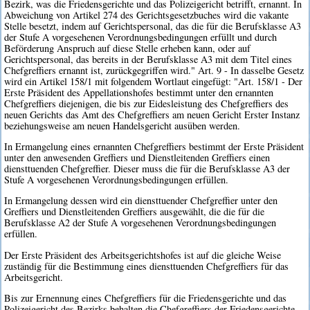
Bezirk, was die Friedensgerichte und das Polizeigericht betrifft, ernannt. In
Abweichung von Artikel 274 des Gerichtsgesetzbuches wird die vakante
Stelle besetzt, indem auf Gerichtspersonal, das die für die Berufsklasse A3
der Stufe A vorgesehenen Verordnungsbedingungen erfüllt und durch
Beförderung Anspruch auf diese Stelle erheben kann, oder auf
Gerichtspersonal, das bereits in der Berufsklasse A3 mit dem Titel eines
Chefgreffiers ernannt ist, zurückgegriffen wird." Art. 9 - In dasselbe Gesetz
wird ein Artikel 158/1 mit folgendem Wortlaut eingefügt: "Art. 158/1 - Der
Erste Präsident des Appellationshofes bestimmt unter den ernannten
Chefgreffiers diejenigen, die bis zur Eidesleistung des Chefgreffiers des
neuen Gerichts das Amt des Chefgreffiers am neuen Gericht Erster Instanz
beziehungsweise am neuen Handelsgericht ausüben werden.
In Ermangelung eines ernannten Chefgreffiers bestimmt der Erste Präsident
unter den anwesenden Greffiers und Dienstleitenden Greffiers einen
diensttuenden Chefgreffier. Dieser muss die für die Berufsklasse A3 der
Stufe A vorgesehenen Verordnungsbedingungen erfüllen.
In Ermangelung dessen wird ein diensttuender Chefgreffier unter den
Greffiers und Dienstleitenden Greffiers ausgewählt, die die für die
Berufsklasse A2 der Stufe A vorgesehenen Verordnungsbedingungen
erfüllen.
Der Erste Präsident des Arbeitsgerichtshofes ist auf die gleiche Weise
zuständig für die Bestimmung eines diensttuenden Chefgreffiers für das
Arbeitsgericht.
Bis zur Ernennung eines Chefgreffiers für die Friedensgerichte und das
Polizeigericht des Bezirks behalten die Chefgreffiers der Friedensgerichte