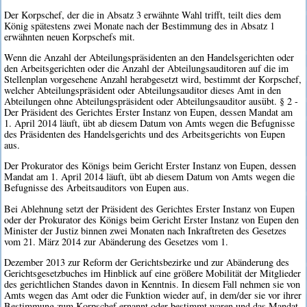
Der Korpschef, der die in Absatz 3 erwähnte Wahl trifft, teilt dies dem
König spätestens zwei Monate nach der Bestimmung des in Absatz 1
erwähnten neuen Korpschefs mit.
Wenn die Anzahl der Abteilungspräsidenten an den Handelsgerichten oder
den Arbeitsgerichten oder die Anzahl der Abteilungsauditoren auf die im
Stellenplan vorgesehene Anzahl herabgesetzt wird, bestimmt der Korpschef,
welcher Abteilungspräsident oder Abteilungsauditor dieses Amt in den
Abteilungen ohne Abteilungspräsident oder Abteilungsauditor ausübt. § 2 -
Der Präsident des Gerichtes Erster Instanz von Eupen, dessen Mandat am
1. April 2014 läuft, übt ab diesem Datum von Amts wegen die Befugnisse
des Präsidenten des Handelsgerichts und des Arbeitsgerichts von Eupen
aus.
Der Prokurator des Königs beim Gericht Erster Instanz von Eupen, dessen
Mandat am 1. April 2014 läuft, übt ab diesem Datum von Amts wegen die
Befugnisse des Arbeitsauditors von Eupen aus.
Bei Ablehnung setzt der Präsident des Gerichtes Erster Instanz von Eupen
oder der Prokurator des Königs beim Gericht Erster Instanz von Eupen den
Minister der Justiz binnen zwei Monaten nach Inkraftreten des Gesetzes
vom 21. März 2014 zur Abänderung des Gesetzes vom 1.
Dezember 2013 zur Reform der Gerichtsbezirke und zur Abänderung des
Gerichtsgesetzbuches im Hinblick auf eine größere Mobilität der Mitglieder
des gerichtlichen Standes davon in Kenntnis. In diesem Fall nehmen sie von
Amts wegen das Amt oder die Funktion wieder auf, in dem/der sie vor ihrer
Bestimmung zum Korpschef ernannt oder bestimmt waren und das Mandat