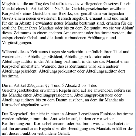
Magistrate, die am Tag des Inkraftretens des vorliegenden Gesetzes für ein
Mandat eines in Artikel 58bis Nr. 2 des Gerichtsgesetzbuches erwähnten
Korpschefs eines Gerichts eines Bezirks, der gemäß dem vorliegenden
Gesetz einem neuen erweiterten Bereich angehört, ernannt sind und nicht
für ein in Absatz 1 erwähntes neues Mandat bestimmt sind, erhalten für die
restliche Dauer ihres Mandats oder bis zu dem Zeitpunkt, wo sie vor Ablauf
dieses Zeitraums in einem anderen Amt ernannt oder bestimmt werden, das
entsprechende Gehalt und die damit verbundenen Erhöhungen und
Vergünstigungen.
Während dieses Zeitraums tragen sie weiterhin persönlich ihren Titel und
werden sie als Abteilungspräsident, Abteilungsprokurator oder
Abteilungsauditor in der Abteilung bestimmt, in der sie das Mandat eines
Korpschef innehatten. Während dieses Zeitraums wird kein anderer
Abteilungspräsident, Abteilungsprokurator oder Abteilungsauditor dort
bestimmt.
Die in Artikel 259quater §§ 4 und 5 Absatz 2 bis 4 des
Gerichtsgesetzbuches erwähnten Regeln sind auf sie anwendbar, sofern sie
das Mandat eines Abteilungspräsidenten, Abteilungsprokurators oder
Abteilungsauditors bis zu dem Datum ausüben, an dem ihr Mandat als
Korpschef abgelaufen wäre.
Der Korpschef, der nicht in einer in Absatz 3 erwähnten Funktion bestimmt
werden möchte, nimmt das Amt wieder auf, in dem er vor seiner
Bestimmung zum Korpschef ernannt oder bestimmt war. Unbeschadet der
auf ihn anwendbaren Regeln über die Beendigung des Mandats erhält er das
mit dieser Funktion verbundene Gehalt.