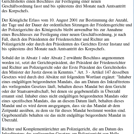
Gerichtshofes einen Beschluss zur Festlegung einer neuen
Geschäftsordnung fasst und bis spätestens drei Monate nach Amtsantritt
des Korpschefs.
Der Königliche Erlass vom 10. August 2001 zur Bestimmung der Anzahl,
der Tage und der Dauer der ordentlichen Sitzungen der Friedensgerichte und
der Polizeigerichte des Königreichs bleibt anwendbar bis zur Annahme
eines Beschlusses zur Festlegung einer neuen Geschäftsordnung, je nach
Fall, durch den Präsidenten der Friedensrichter und Richter am
Polizeigericht oder durch den Präsidenten des Gerichtes Erster Instanz und
bis spätestens drei Monate nach Amtsantritt des Korpschefs.
Sobald der in Absatz 1 oder Absatz 2 erwähnte Beschluss angenommen
worden ist, setzt der Gerichtspräsident, der Präsident der Friedensrichter
und Richter am Polizeigericht oder der Erste Präsident des Gerichtshofes
den Minister der Justiz davon in Kenntnis." Art. 3 - Artikel 147 desselben
Gesetzes wird durch drei Absätze mit folgendem Wortlaut ergänzt: "Inhaber
eines endgültigen beigeordneten Mandats, das am Datum des Inkrafttretens
des vorliegenden Gesetzes läuft, behalten dieses Mandat bei dem Gericht
oder der Staatsanwaltschaft, bei denen sie gegebenenfalls in Überzahl
ernannt sind. Inhaber eines nicht endgültigen beigeordneten Mandats oder
eines spezifischen Mandats, das an diesem Datum läuft, behalten dieses
Mandat und es wird davon ausgegangen, dass sie das Mandat ab dem
Zeitpunkt ausüben, zu dem sie für dieses Mandat bestimmt worden sind.
Gegebenenfalls behalten sie das nicht endgültige beigeordnete Mandat in
Überzahl.
Richter und Komplementärrichter am Polizeigericht, die am Datum des
Inkrafttretens des vorliegenden Gesetzes am Polizeigericht von Halle