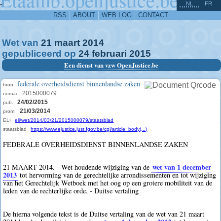
^
-
NL
FR
RSS
ABOUT
WEB LOG
CONTACT
Wet van
21
maart
2014
gepubliceerd op
24
februari
2015
Een dienst van vzw OpenJustice.be
federale overheidsdienst binnenlandse zaken
bron
2015000079
numac
24/02/2015
pub.
21/03/2014
prom.
ELI
eli/wet/2014/03/21/2015000079/staatsblad
staatsblad
https://www.ejustice.just.fgov.be/cgi/article_body(...)
FEDERALE OVERHEIDSDIENST BINNENLANDSE ZAKEN
wet van 1 december
21 MAART 2014. - Wet houdende wijziging van de
2013
tot hervorming van de gerechtelijke arrondissementen en tot wijziging
van het Gerechtelijk Wetboek met het oog op een grotere mobiliteit van de
leden van de rechterlijke orde. - Duitse vertaling
De hierna volgende tekst is de Duitse vertaling van de wet van 21 maart