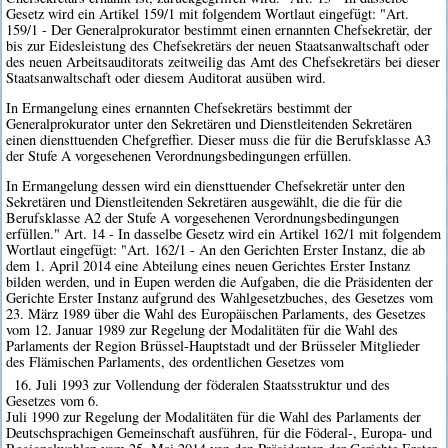
Gesetz wird ein Artikel 159/1 mit folgendem Wortlaut eingefügt: "Art.
159/1 - Der Generalprokurator bestimmt einen ernannten Chefsekretär, der
bis zur Eidesleistung des Chefsekretärs der neuen Staatsanwaltschaft oder
des neuen Arbeitsauditorats zeitweilig das Amt des Chefsekretärs bei dieser
Staatsanwaltschaft oder diesem Auditorat ausüben wird.
In Ermangelung eines ernannten Chefsekretärs bestimmt der
Generalprokurator unter den Sekretären und Dienstleitenden Sekretären
einen diensttuenden Chefgreffier. Dieser muss die für die Berufsklasse A3
der Stufe A vorgesehenen Verordnungsbedingungen erfüllen.
In Ermangelung dessen wird ein diensttuender Chefsekretär unter den
Sekretären und Dienstleitenden Sekretären ausgewählt, die die für die
Berufsklasse A2 der Stufe A vorgesehenen Verordnungsbedingungen
erfüllen." Art. 14 - In dasselbe Gesetz wird ein Artikel 162/1 mit folgendem
Wortlaut eingefügt: "Art. 162/1 - An den Gerichten Erster Instanz, die ab
dem 1. April 2014 eine Abteilung eines neuen Gerichtes Erster Instanz
bilden werden, und in Eupen werden die Aufgaben, die die Präsidenten der
Gerichte Erster Instanz aufgrund des Wahlgesetzbuches, des Gesetzes vom
23. März 1989 über die Wahl des Europäischen Parlaments, des Gesetzes
vom 12. Januar 1989 zur Regelung der Modalitäten für die Wahl des
Parlaments der Region Brüssel-Hauptstadt und der Brüsseler Mitglieder
des Flämischen Parlaments, des ordentlichen Gesetzes vom
16. Juli 1993 zur Vollendung der föderalen Staatsstruktur und des
Gesetzes vom 6.
Juli 1990 zur Regelung der Modalitäten für die Wahl des Parlaments der
Deutschsprachigen Gemeinschaft ausführen, für die Föderal-, Europa- und