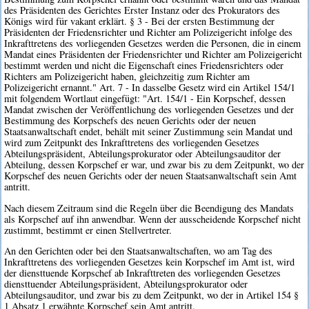
des Präsidenten des Gerichtes Erster Instanz oder des Prokurators des
Königs wird für vakant erklärt. § 3 - Bei der ersten Bestimmung der
Präsidenten der Friedensrichter und Richter am Polizeigericht infolge des
Inkrafttretens des vorliegenden Gesetzes werden die Personen, die in einem
Mandat eines Präsidenten der Friedensrichter und Richter am Polizeigericht
bestimmt werden und nicht die Eigenschaft eines Friedensrichters oder
Richters am Polizeigericht haben, gleichzeitig zum Richter am
Polizeigericht ernannt." Art. 7 - In dasselbe Gesetz wird ein Artikel 154/1
mit folgendem Wortlaut eingefügt: "Art. 154/1 - Ein Korpschef, dessen
Mandat zwischen der Veröffentlichung des vorliegenden Gesetzes und der
Bestimmung des Korpschefs des neuen Gerichts oder der neuen
Staatsanwaltschaft endet, behält mit seiner Zustimmung sein Mandat und
wird zum Zeitpunkt des Inkrafttretens des vorliegenden Gesetzes
Abteilungspräsident, Abteilungsprokurator oder Abteilungsauditor der
Abteilung, dessen Korpschef er war, und zwar bis zu dem Zeitpunkt, wo der
Korpschef des neuen Gerichts oder der neuen Staatsanwaltschaft sein Amt
antritt.
Nach diesem Zeitraum sind die Regeln über die Beendigung des Mandats
als Korpschef auf ihn anwendbar. Wenn der ausscheidende Korpschef nicht
zustimmt, bestimmt er einen Stellvertreter.
An den Gerichten oder bei den Staatsanwaltschaften, wo am Tag des
Inkrafttretens des vorliegenden Gesetzes kein Korpschef im Amt ist, wird
der diensttuende Korpschef ab Inkrafttreten des vorliegenden Gesetzes
diensttuender Abteilungspräsident, Abteilungsprokurator oder
Abteilungsauditor, und zwar bis zu dem Zeitpunkt, wo der in Artikel 154 §
1 Absatz 1 erwähnte Korpschef sein Amt antritt.