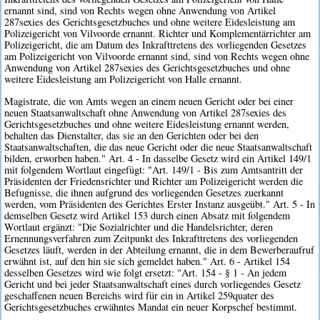
ernannt sind, sind von Rechts wegen ohne Anwendung von Artikel
287sexies des Gerichtsgesetzbuches und ohne weitere Eidesleistung am
Polizeigericht von Vilvoorde ernannt. Richter und Komplementärrichter am
Polizeigericht, die am Datum des Inkrafttretens des vorliegenden Gesetzes
am Polizeigericht von Vilvoorde ernannt sind, sind von Rechts wegen ohne
Anwendung von Artikel 287sexies des Gerichtsgesetzbuches und ohne
weitere Eidesleistung am Polizeigericht von Halle ernannt.
Magistrate, die von Amts wegen an einem neuen Gericht oder bei einer
neuen Staatsanwaltschaft ohne Anwendung von Artikel 287sexies des
Gerichtsgesetzbuches und ohne weitere Eidesleistung ernannt werden,
behalten das Dienstalter, das sie an den Gerichten oder bei den
Staatsanwaltschaften, die das neue Gericht oder die neue Staatsanwaltschaft
bilden, erworben haben." Art. 4 - In dasselbe Gesetz wird ein Artikel 149/1
mit folgendem Wortlaut eingefügt: "Art. 149/1 - Bis zum Amtsantritt der
Präsidenten der Friedensrichter und Richter am Polizeigericht werden die
Befugnisse, die ihnen aufgrund des vorliegenden Gesetzes zuerkannt
werden, vom Präsidenten des Gerichtes Erster Instanz ausgeübt." Art. 5 - In
demselben Gesetz wird Artikel 153 durch einen Absatz mit folgendem
Wortlaut ergänzt: "Die Sozialrichter und die Handelsrichter, deren
Ernennungsverfahren zum Zeitpunkt des Inkrafttretens des vorliegenden
Gesetzes läuft, werden in der Abteilung ernannt, die in dem Bewerberaufruf
erwähnt ist, auf den hin sie sich gemeldet haben." Art. 6 - Artikel 154
desselben Gesetzes wird wie folgt ersetzt: "Art. 154 - § 1 - An jedem
Gericht und bei jeder Staatsanwaltschaft eines durch vorliegendes Gesetz
geschaffenen neuen Bereichs wird für ein in Artikel 259quater des
Gerichtsgesetzbuches erwähntes Mandat ein neuer Korpschef bestimmt.