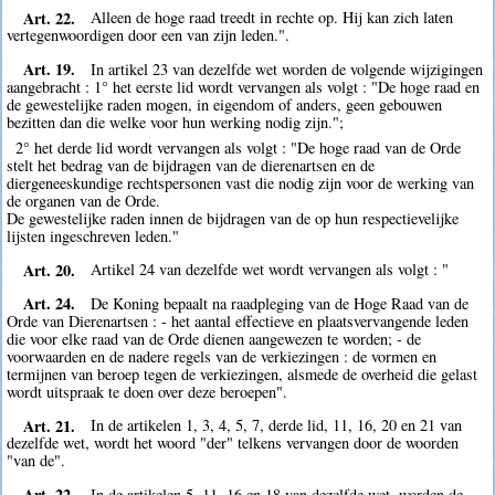
Art. 22.
Alleen de hoge raad treedt in rechte op. Hij kan zich laten
vertegenwoordigen door een van zijn leden.".
Art. 19.
In artikel 23 van dezelfde wet worden de volgende wijzigingen
aangebracht : 1° het eerste lid wordt vervangen als volgt : "De hoge raad en
de gewestelijke raden mogen, in eigendom of anders, geen gebouwen
bezitten dan die welke voor hun werking nodig zijn.";
2° het derde lid wordt vervangen als volgt : "De hoge raad van de Orde
stelt het bedrag van de bijdragen van de dierenartsen en de
diergeneeskundige rechtspersonen vast die nodig zijn voor de werking van
de organen van de Orde.
De gewestelijke raden innen de bijdragen van de op hun respectievelijke
lijsten ingeschreven leden."
Art. 20.
Artikel 24 van dezelfde wet wordt vervangen als volgt : "
Art. 24.
De Koning bepaalt na raadpleging van de Hoge Raad van de
Orde van Dierenartsen : - het aantal effectieve en plaatsvervangende leden
die voor elke raad van de Orde dienen aangewezen te worden; - de
voorwaarden en de nadere regels van de verkiezingen : de vormen en
termijnen van beroep tegen de verkiezingen, alsmede de overheid die gelast
wordt uitspraak te doen over deze beroepen".
Art. 21.
In de artikelen 1, 3, 4, 5, 7, derde lid, 11, 16, 20 en 21 van
dezelfde wet, wordt het woord "der" telkens vervangen door de woorden
"van de".
Art. 22.
In de artikelen 5, 11, 16 en 18 van dezelfde wet, worden de