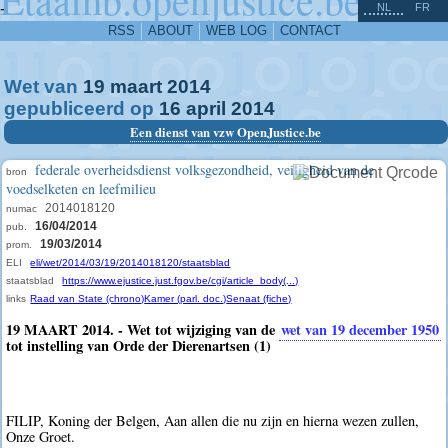
^
-
NL
FR
RSS
ABOUT
WEB LOG
CONTACT
Wet van
19
maart
2014
gepubliceerd op
16
april
2014
Een dienst van vzw OpenJustice.be
federale overheidsdienst volksgezondheid, veiligheid van de
bron
voedselketen en leefmilieu
2014018120
numac
16/04/2014
pub.
19/03/2014
prom.
ELI
eli/wet/2014/03/19/2014018120/staatsblad
staatsblad
https://www.ejustice.just.fgov.be/cgi/article_body(...)
links
Raad van State (chrono)
Kamer (parl. doc.)
Senaat (fiche)
19 MAART 2014. - Wet tot wijziging van de
wet van 19 december 1950
tot instelling van Orde der Dierenartsen (1)
FILIP, Koning der Belgen, Aan allen die nu zijn en hierna wezen zullen,
Onze Groet.