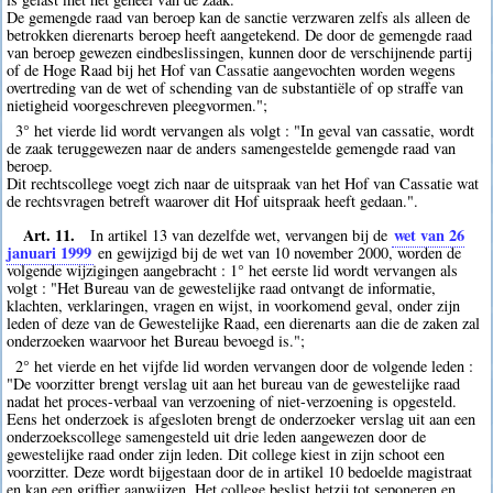
De gemengde raad van beroep kan de sanctie verzwaren zelfs als alleen de
betrokken dierenarts beroep heeft aangetekend. De door de gemengde raad
van beroep gewezen eindbeslissingen, kunnen door de verschijnende partij
of de Hoge Raad bij het Hof van Cassatie aangevochten worden wegens
overtreding van de wet of schending van de substantiële of op straffe van
nietigheid voorgeschreven pleegvormen.";
3° het vierde lid wordt vervangen als volgt : "In geval van cassatie, wordt
de zaak teruggewezen naar de anders samengestelde gemengde raad van
beroep.
Dit rechtscollege voegt zich naar de uitspraak van het Hof van Cassatie wat
de rechtsvragen betreft waarover dit Hof uitspraak heeft gedaan.".
Art. 11.
wet van 26
In artikel 13 van dezelfde wet, vervangen bij de
januari 1999
en gewijzigd bij de wet van 10 november 2000, worden de
volgende wijzigingen aangebracht : 1° het eerste lid wordt vervangen als
volgt : "Het Bureau van de gewestelijke raad ontvangt de informatie,
klachten, verklaringen, vragen en wijst, in voorkomend geval, onder zijn
leden of deze van de Gewestelijke Raad, een dierenarts aan die de zaken zal
onderzoeken waarvoor het Bureau bevoegd is.";
2° het vierde en het vijfde lid worden vervangen door de volgende leden :
"De voorzitter brengt verslag uit aan het bureau van de gewestelijke raad
nadat het proces-verbaal van verzoening of niet-verzoening is opgesteld.
Eens het onderzoek is afgesloten brengt de onderzoeker verslag uit aan een
onderzoekscollege samengesteld uit drie leden aangewezen door de
gewestelijke raad onder zijn leden. Dit college kiest in zijn schoot een
voorzitter. Deze wordt bijgestaan door de in artikel 10 bedoelde magistraat
en kan een griffier aanwijzen. Het college beslist hetzij tot seponeren en