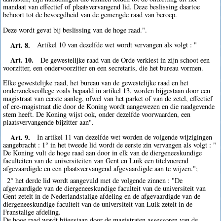
mandaat van effectief of plaatsvervangend lid. Deze beslissing daartoe
behoort tot de bevoegdheid van de gemengde raad van beroep.
Deze wordt gevat bij beslissing van de hoge raad.".
Art. 8.
Artikel 10 van dezelfde wet wordt vervangen als volgt : "
Art. 10.
De gewestelijke raad van de Orde verkiest in zijn schoot een
voorzitter, een ondervoorzitter en een secretaris, die het bureau vormen.
Elke gewestelijke raad, het bureau van de gewestelijke raad en het
onderzoekscollege zoals bepaald in artikel 13, worden bijgestaan door een
magistraat van eerste aanleg, ofwel van het parket of van de zetel, effectief
of ere-magistraat die door de Koning wordt aangewezen en die raadgevende
stem heeft. De Koning wijst ook, onder dezelfde voorwaarden, een
plaatsvervangende bijzitter aan".
Art. 9.
In artikel 11 van dezelfde wet worden de volgende wijzigingen
aangebracht : 1° in het tweede lid wordt de eerste zin vervangen als volgt : "
De Koning vult de hoge raad aan door in elk van de diergeneeskundige
faculteiten van de universiteiten van Gent en Luik een titelvoerend
afgevaardigde en een plaatsvervangend afgevaardigde aan te wijzen.";
2° het derde lid wordt aangevuld met de volgende zinnen : "De
afgevaardigde van de diergeneeskundige faculteit van de universiteit van
Gent zetelt in de Nederlandstalige afdeling en de afgevaardigde van de
diergeneeskundige faculteit van de universiteit van Luik zetelt in de
Franstalige afdeling.
De hoge raad wordt bijgestaan door de magistraten assessoren van de