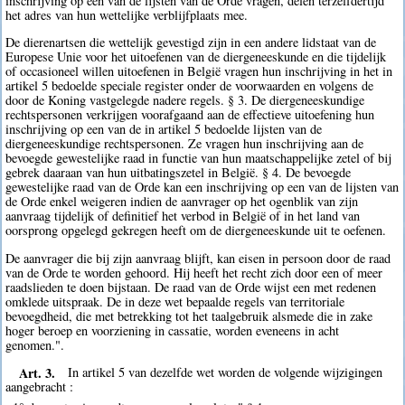
inschrijving op een van de lijsten van de Orde vragen, delen terzelfdertijd
het adres van hun wettelijke verblijfplaats mee.
De dierenartsen die wettelijk gevestigd zijn in een andere lidstaat van de
Europese Unie voor het uitoefenen van de diergeneeskunde en die tijdelijk
of occasioneel willen uitoefenen in België vragen hun inschrijving in het in
artikel 5 bedoelde speciale register onder de voorwaarden en volgens de
door de Koning vastgelegde nadere regels. § 3. De diergeneeskundige
rechtspersonen verkrijgen voorafgaand aan de effectieve uitoefening hun
inschrijving op een van de in artikel 5 bedoelde lijsten van de
diergeneeskundige rechtspersonen. Ze vragen hun inschrijving aan de
bevoegde gewestelijke raad in functie van hun maatschappelijke zetel of bij
gebrek daaraan van hun uitbatingszetel in België. § 4. De bevoegde
gewestelijke raad van de Orde kan een inschrijving op een van de lijsten van
de Orde enkel weigeren indien de aanvrager op het ogenblik van zijn
aanvraag tijdelijk of definitief het verbod in België of in het land van
oorsprong opgelegd gekregen heeft om de diergeneeskunde uit te oefenen.
De aanvrager die bij zijn aanvraag blijft, kan eisen in persoon door de raad
van de Orde te worden gehoord. Hij heeft het recht zich door een of meer
raadslieden te doen bijstaan. De raad van de Orde wijst een met redenen
omklede uitspraak. De in deze wet bepaalde regels van territoriale
bevoegdheid, die met betrekking tot het taalgebruik alsmede die in zake
hoger beroep en voorziening in cassatie, worden eveneens in acht
genomen.".
Art. 3.
In artikel 5 van dezelfde wet worden de volgende wijzigingen
aangebracht :