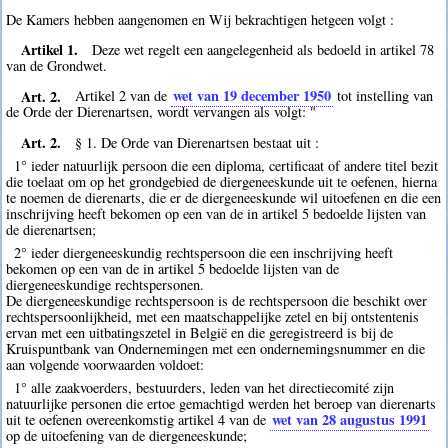
De Kamers hebben aangenomen en Wij bekrachtigen hetgeen volgt :
Artikel 1.
Deze wet regelt een aangelegenheid als bedoeld in artikel 78
van de Grondwet.
Art. 2.
wet van 19 december 1950
Artikel 2 van de
tot instelling van
de Orde der Dierenartsen, wordt vervangen als volgt: "
Art. 2.
§ 1. De Orde van Dierenartsen bestaat uit :
1° ieder natuurlijk persoon die een diploma, certificaat of andere titel bezit
die toelaat om op het grondgebied de diergeneeskunde uit te oefenen, hierna
te noemen de dierenarts, die er de diergeneeskunde wil uitoefenen en die een
inschrijving heeft bekomen op een van de in artikel 5 bedoelde lijsten van
de dierenartsen;
2° ieder diergeneeskundig rechtspersoon die een inschrijving heeft
bekomen op een van de in artikel 5 bedoelde lijsten van de
diergeneeskundige rechtspersonen.
De diergeneeskundige rechtspersoon is de rechtspersoon die beschikt over
rechtspersoonlijkheid, met een maatschappelijke zetel en bij ontstentenis
ervan met een uitbatingszetel in België en die geregistreerd is bij de
Kruispuntbank van Ondernemingen met een ondernemingsnummer en die
aan volgende voorwaarden voldoet:
1° alle zaakvoerders, bestuurders, leden van het directiecomité zijn
natuurlijke personen die ertoe gemachtigd werden het beroep van dierenarts
wet van 28 augustus 1991
uit te oefenen overeenkomstig artikel 4 van de
op de uitoefening van de diergeneeskunde;