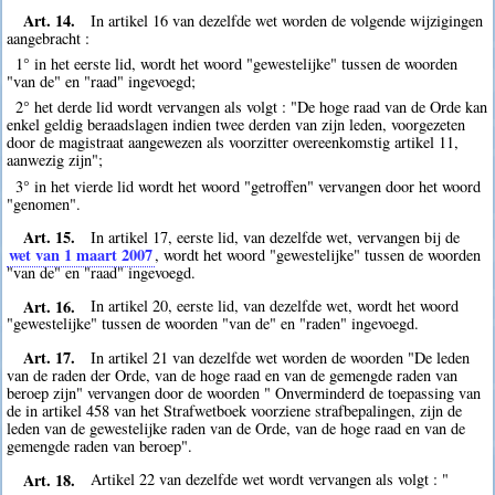
Art. 14.
In artikel 16 van dezelfde wet worden de volgende wijzigingen
aangebracht :
1° in het eerste lid, wordt het woord "gewestelijke" tussen de woorden
"van de" en "raad" ingevoegd;
2° het derde lid wordt vervangen als volgt : "De hoge raad van de Orde kan
enkel geldig beraadslagen indien twee derden van zijn leden, voorgezeten
door de magistraat aangewezen als voorzitter overeenkomstig artikel 11,
aanwezig zijn";
3° in het vierde lid wordt het woord "getroffen" vervangen door het woord
"genomen".
Art. 15.
In artikel 17, eerste lid, van dezelfde wet, vervangen bij de
wet van 1 maart 2007
, wordt het woord "gewestelijke" tussen de woorden
"van de" en "raad" ingevoegd.
Art. 16.
In artikel 20, eerste lid, van dezelfde wet, wordt het woord
"gewestelijke" tussen de woorden "van de" en "raden" ingevoegd.
Art. 17.
In artikel 21 van dezelfde wet worden de woorden "De leden
van de raden der Orde, van de hoge raad en van de gemengde raden van
beroep zijn" vervangen door de woorden " Onverminderd de toepassing van
de in artikel 458 van het Strafwetboek voorziene strafbepalingen, zijn de
leden van de gewestelijke raden van de Orde, van de hoge raad en van de
gemengde raden van beroep".
Art. 18.
Artikel 22 van dezelfde wet wordt vervangen als volgt : "