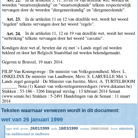
woorden "veeartsenijkundig" en "veeartsenijkunde" telkens respectievelijk
vervangen door de woorden "diergeneeskundig" en "diergeneeskunde".
Art. 23.
In de artikelen 11 en 12 van dezelfde wet, wordt het woord
"regelen" telkens vervangen door het woord "regels".
Art. 24.
In de artikelen 11, 12 en 19 van dezelfde wet, wordt het woord
"verbreking" telkens vervangen door het woord "cassatie".
Kondigen deze wet af, bevelen dat zij met `s Lands zegel zal worden
bekleed en door het Belgisch Staatsblad zal worden bekendgemaakt.
Gegeven te Brussel, 19 mars 2014.
FILIP Van Koningswege : De minister van Volksgezondheid, Mevr. L.
ONKELINX De minister van Landbouw, Mevr. S. LARUELLE Met 's
Lands zegel gezegeld : De Minister van Justitie, Mevr. A. TURTELBOOM
_______ Nota (1) Kamer van volksvertegenwoordigers (www.dekamer.be)
Stukken : 53-186 - 3266 Integraal verslag : 13 februari 2014 Senaat
(www.senate.be) Stukken : 5-2491 Handelingen van de Senaat : 11 maart
2014
Teksten waarnaar verwezen wordt in dit document:
wet van 26 januari 1999
wet
ministerie
26/01/1999
18/03/1999
1999016040
type
prom.
pub.
numac
bron
van middenstand en landbouw