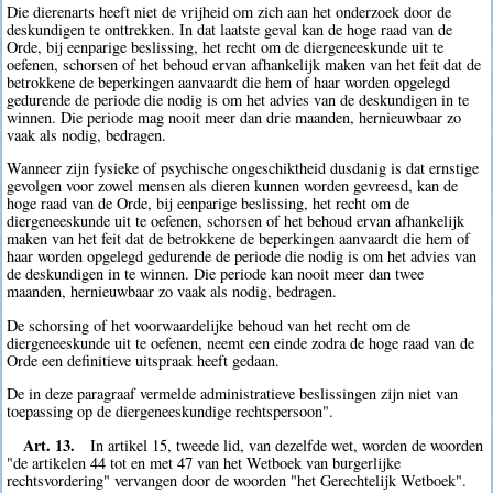
Die dierenarts heeft niet de vrijheid om zich aan het onderzoek door de
deskundigen te onttrekken. In dat laatste geval kan de hoge raad van de
Orde, bij eenparige beslissing, het recht om de diergeneeskunde uit te
oefenen, schorsen of het behoud ervan afhankelijk maken van het feit dat de
betrokkene de beperkingen aanvaardt die hem of haar worden opgelegd
gedurende de periode die nodig is om het advies van de deskundigen in te
winnen. Die periode mag nooit meer dan drie maanden, hernieuwbaar zo
vaak als nodig, bedragen.
Wanneer zijn fysieke of psychische ongeschiktheid dusdanig is dat ernstige
gevolgen voor zowel mensen als dieren kunnen worden gevreesd, kan de
hoge raad van de Orde, bij eenparige beslissing, het recht om de
diergeneeskunde uit te oefenen, schorsen of het behoud ervan afhankelijk
maken van het feit dat de betrokkene de beperkingen aanvaardt die hem of
haar worden opgelegd gedurende de periode die nodig is om het advies van
de deskundigen in te winnen. Die periode kan nooit meer dan twee
maanden, hernieuwbaar zo vaak als nodig, bedragen.
De schorsing of het voorwaardelijke behoud van het recht om de
diergeneeskunde uit te oefenen, neemt een einde zodra de hoge raad van de
Orde een definitieve uitspraak heeft gedaan.
De in deze paragraaf vermelde administratieve beslissingen zijn niet van
toepassing op de diergeneeskundige rechtspersoon".
Art. 13.
In artikel 15, tweede lid, van dezelfde wet, worden de woorden
"de artikelen 44 tot en met 47 van het Wetboek van burgerlijke
rechtsvordering" vervangen door de woorden "het Gerechtelijk Wetboek".