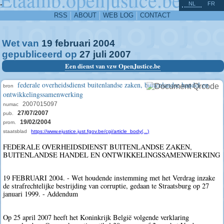
^
-
NL
FR
RSS
ABOUT
WEB LOG
CONTACT
Wet van
19
februari
2004
gepubliceerd op
27
juli
2007
Een dienst van vzw OpenJustice.be
federale overheidsdienst buitenlandse zaken, buitenlandse handel en
bron
ontwikkelingssamenwerking
2007015097
numac
27/07/2007
pub.
19/02/2004
prom.
staatsblad
https://www.ejustice.just.fgov.be/cgi/article_body(...)
FEDERALE OVERHEIDSDIENST BUITENLANDSE ZAKEN,
BUITENLANDSE HANDEL EN ONTWIKKELINGSSAMENWERKING
19 FEBRUARI 2004. - Wet houdende instemming met het Verdrag inzake
de strafrechtelijke bestrijding van corruptie, gedaan te Straatsburg op 27
januari 1999. - Addendum
Op 25 april 2007 heeft het Koninkrijk België volgende verklaring