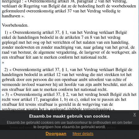
neergelegd : « Overeenkomstig artikel 38, paragraaf 2 van het Verdrag,
verklaart de Regering van België dat ze de bedoeling heeft de voorbehouden
geformuleerd overeenkomstig artikel 37 van het Verdrag volledig te
handhaven ».
Voorbehouden.
1) « Overeenkomstig artikel 37, § 1, van het Verdrag verklaart België
enkel de handelingen bedoeld in de artikelen 7 en 8 van het verdrag
gepleegd met het oog op het verrichten of het nalaten van een handeling,
zonder medeweten en zonder machtiging van, naar gelang van het geval, de
raad van bestuur, de algemene vergadering, de lastgever of de werkgever, als
een strafbaar feit aan te merken conform het nationaal recht.
»
2) « Overeenkomstig artikel 37, § 1, van het Verdrag verklaart België de
handelingen bedoeld in artikel 12 van het verdrag die niet strekken tot het
gebruik door een persoon die een openbaar ambt uitoefent van echte of
vermeende invloed waarover hij uit hoofde van zijn ambt beschikt, niet als
een strafbaar feit aan te merken conform het nationaal recht.
» 3) « Overeenkomstig artikel 37, § 2, van het verdrag houdt België zich het
recht voor artikel 17, paragrafen 1, b) en c), enkel toe te passen als het
strafbaar feit tevens strafbaar is gesteld in de wetgeving van de
verdragsstaat waarin het is gepleegd (dubbele tenlastelegging) ».
x
Etaamb.be maakt gebruik van cookies
Etaamb.be gebruikt cookies om uw taalvoorkeur te onthouden en om beter
te begrijpen hoe etaamb.be gebruikt wordt.
Terms and conditions
|
Privacy policy
|
Cookie policy
|
Accessibility policy
Doorgaan
Meer details