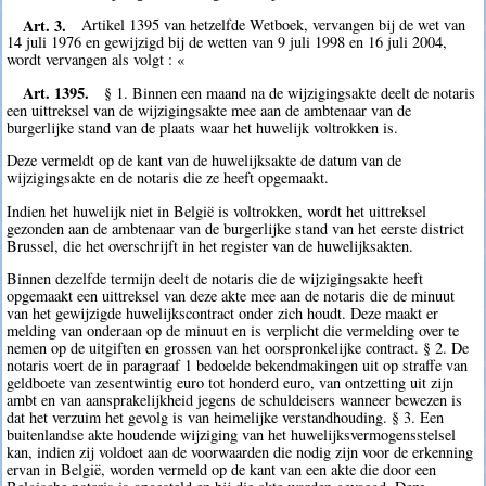
Art. 3.
Artikel 1395 van hetzelfde Wetboek, vervangen bij de wet van
14 juli 1976 en gewijzigd bij de wetten van 9 juli 1998 en 16 juli 2004,
wordt vervangen als volgt : «
Art. 1395.
§ 1. Binnen een maand na de wijzigingsakte deelt de notaris
een uittreksel van de wijzigingsakte mee aan de ambtenaar van de
burgerlijke stand van de plaats waar het huwelijk voltrokken is.
Deze vermeldt op de kant van de huwelijksakte de datum van de
wijzigingsakte en de notaris die ze heeft opgemaakt.
Indien het huwelijk niet in België is voltrokken, wordt het uittreksel
gezonden aan de ambtenaar van de burgerlijke stand van het eerste district
Brussel, die het overschrijft in het register van de huwelijksakten.
Binnen dezelfde termijn deelt de notaris die de wijzigingsakte heeft
opgemaakt een uittreksel van deze akte mee aan de notaris die de minuut
van het gewijzigde huwelijkscontract onder zich houdt. Deze maakt er
melding van onderaan op de minuut en is verplicht die vermelding over te
nemen op de uitgiften en grossen van het oorspronkelijke contract. § 2. De
notaris voert de in paragraaf 1 bedoelde bekendmakingen uit op straffe van
geldboete van zesentwintig euro tot honderd euro, van ontzetting uit zijn
ambt en van aansprakelijkheid jegens de schuldeisers wanneer bewezen is
dat het verzuim het gevolg is van heimelijke verstandhouding. § 3. Een
buitenlandse akte houdende wijziging van het huwelijksvermogensstelsel
kan, indien zij voldoet aan de voorwaarden die nodig zijn voor de erkenning
ervan in België, worden vermeld op de kant van een akte die door een