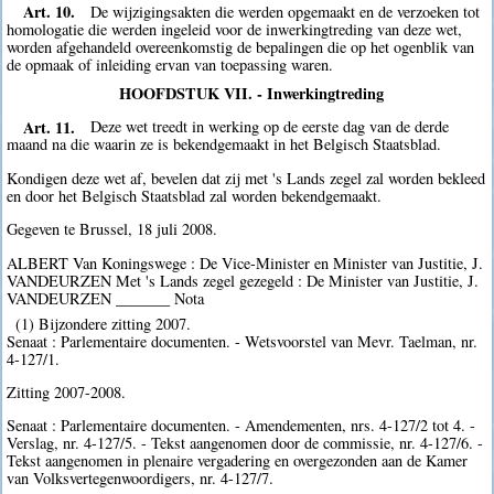
Art. 10.
De wijzigingsakten die werden opgemaakt en de verzoeken tot
homologatie die werden ingeleid voor de inwerkingtreding van deze wet,
worden afgehandeld overeenkomstig de bepalingen die op het ogenblik van
de opmaak of inleiding ervan van toepassing waren.
HOOFDSTUK VII. - Inwerkingtreding
Art. 11.
Deze wet treedt in werking op de eerste dag van de derde
maand na die waarin ze is bekendgemaakt in het Belgisch Staatsblad.
Kondigen deze wet af, bevelen dat zij met 's Lands zegel zal worden bekleed
en door het Belgisch Staatsblad zal worden bekendgemaakt.
Gegeven te Brussel, 18 juli 2008.
ALBERT Van Koningswege : De Vice-Minister en Minister van Justitie, J.
VANDEURZEN Met 's Lands zegel gezegeld : De Minister van Justitie, J.
VANDEURZEN _______ Nota
(1) Bijzondere zitting 2007.
Senaat : Parlementaire documenten. - Wetsvoorstel van Mevr. Taelman, nr.
4-127/1.
Zitting 2007-2008.
Senaat : Parlementaire documenten. - Amendementen, nrs. 4-127/2 tot 4. -
Verslag, nr. 4-127/5. - Tekst aangenomen door de commissie, nr. 4-127/6. -
Tekst aangenomen in plenaire vergadering en overgezonden aan de Kamer
van Volksvertegenwoordigers, nr. 4-127/7.