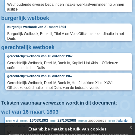
Wet houdende diverse bepalingen inzake werklastvermindering binnen
justitie
burgerlijk wetboek
burgerlijk wetboek van 21 maart 1804
Burgerlijk Wetboek, Boek III, Titel V en Vbis Officieuze coördinatie in het
Duits
gerechtelijk wetboek
gerechtelijk wetboek van 10 oktober 1967
Gerechtelijk Wetboek, Deel IV, Boek IV, Kapitel I tot Xbis. - Officieuze
coördinatie in het Duits
gerechtelijk wetboek van 10 oktober 1967
Gerechtelijk Wetboek, Deel IV, Boek IV, Hoofdstukken XI tot XXVI. -
Officieuze coördinatie in het Duits van de federale versie
Teksten waarnaar verwezen wordt in dit document:
wet van 16 maart 1803
wet
federale
16/03/1803
28/10/2009
2009000678
type
prom.
pub.
numac
bron
overheidsdienst binnenlandse zaken
x
Etaamb.be maakt gebruik van cookies
Wet op het notarisambt Officieuze coördinatie in het Duits