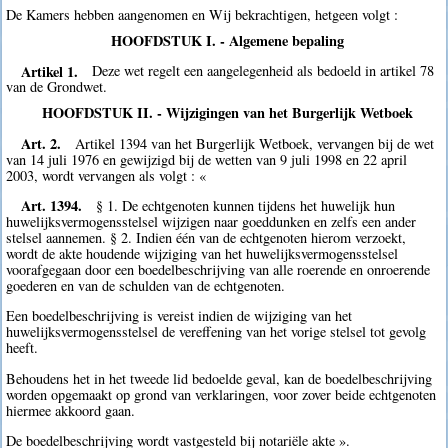
De Kamers hebben aangenomen en Wij bekrachtigen, hetgeen volgt :
HOOFDSTUK I. - Algemene bepaling
Artikel 1.
Deze wet regelt een aangelegenheid als bedoeld in artikel 78
van de Grondwet.
HOOFDSTUK II. - Wijzigingen van het Burgerlijk Wetboek
Art. 2.
Artikel 1394 van het Burgerlijk Wetboek, vervangen bij de wet
van 14 juli 1976 en gewijzigd bij de wetten van 9 juli 1998 en 22 april
2003, wordt vervangen als volgt : «
Art. 1394.
§ 1. De echtgenoten kunnen tijdens het huwelijk hun
huwelijksvermogensstelsel wijzigen naar goeddunken en zelfs een ander
stelsel aannemen. § 2. Indien één van de echtgenoten hierom verzoekt,
wordt de akte houdende wijziging van het huwelijksvermogensstelsel
voorafgegaan door een boedelbeschrijving van alle roerende en onroerende
goederen en van de schulden van de echtgenoten.
Een boedelbeschrijving is vereist indien de wijziging van het
huwelijksvermogensstelsel de vereffening van het vorige stelsel tot gevolg
heeft.
Behoudens het in het tweede lid bedoelde geval, kan de boedelbeschrijving
worden opgemaakt op grond van verklaringen, voor zover beide echtgenoten
hiermee akkoord gaan.
De boedelbeschrijving wordt vastgesteld bij notariële akte ».