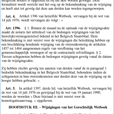
Belgische notaris is opgesteld en bij die akte worden gevoegd. Deze
formaliteit wordt verricht met het oog op de bekendmaking van de wijziging
en heeft niet tot gevolg dat deze aan derden kan worden tegengeworpen.
Art. 4.
Artikel 1396 van hetzelfde Wetboek, vervangen bij de wet van
14 juli 1976, wordt vervangen als volgt : «
Art. 1396.
§ 1. Binnen de maand na de opmaak van de wijzigingsakte
maakt de notaris het uittreksel van de bedongen wijzigingen van het
huwelijksvermogenstelsel bekend in het Belgisch Staatsblad. Deze
bekendmaking is niet vereist voor de wijzigingen die betrekking hebben op
een beschikking houdende wijziging van de overeenkomstig de artikelen
1457 tot 1464 aangenomen regels van vereffening van het
gemeenschappelijk vermogen of op de contractuele erfstellingen. § 2.
Tussen echtgenoten hebben de bedongen wijzigingen gevolg vanaf de datum
van de wijzigingsakte.
Zij hebben slechts gevolg ten aanzien van derden vanaf de in paragraaf 1
bedoelde bekendmaking in het Belgisch Staatsblad, behoudens indien de
echtgenoten in hun overeenkomsten met derden deze van de wijziging op de
hoogte hebben gebracht. »
Art. 5.
In artikel 1397, derde lid, van hetzelfde Wetboek, vervangen bij
de wet van 14 juli 1976 en gewijzigd bij de wet van 19 januari 1990,
worden de woorden « Deze bijstand is niet vereist voor de
homologatieaanvraag. » opgeheven.
HOOFDSTUK III. - Wijzigingen van het Gerechtelijk Wetboek