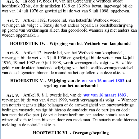
Art. 6.
In deel IV, boek IV, van het Gerechtelijk Wetboek wordt
hoofdstuk XIbis, dat de artikelen 1319 en 1319bis bevat, ingevoegd bij de
wet van 14 juli 1976 en gewijzigd bij de wet van 9 juli 1998, opgeheven.
Art. 7.
Artikel 1182, tweede lid, van hetzelfde Wetboek wordt
vervangen als volgt : « Tenzij de wet anders bepaalt, is boedelbeschrijving
op grond van verklaringen alleen dan geoorloofd wanneer zij niet anders kan
worden opgemaakt. »
HOOFDSTUK IV. - Wijziging van het Wetboek van koophandel
Art. 8.
Artikel 12, tweede lid, van het Wetboek van koophandel,
vervangen bij de wet van 3 juli 1956 en gewijzigd bij de wetten van 14 juli
1976, 19 mei 1982 en 9 juli 1998, wordt vervangen als volgt : « Hetzelfde
geldt voor de akten houdende wijziging van het huwelijksvermogensstelsel
van de echtgenoten binnen de maand na het opstellen van deze akte. »
HOOFDSTUK V. - Wijziging van de
wet van 16 maart 1803
tot
regeling van het notarisambt
Art. 9.
wet van 16 maart 1803
Artikel 9, § 1, tweede lid, van de
,
vervangen bij de wet van 4 mei 1999, wordt vervangen als volgt : « Wanneer
een notaris tegenstrijdige belangen of de aanwezigheid van onevenwichtige
bedingen vaststelt, vestigt hij hierop de aandacht van de partijen en deelt
hen mee dat elke partij de vrije keuze heeft om een andere notaris aan te
wijzen of zich te laten bijstaan door een raadsman. De notaris maakt hiervan
melding in de notariële akte. »
HOOFDSTUK VI. - Overgangsbepaling