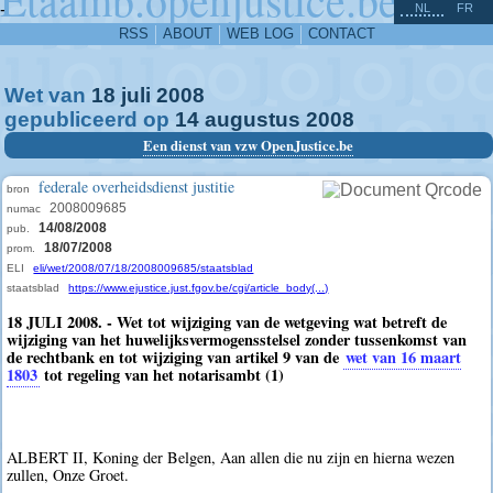
^
-
NL
FR
RSS
ABOUT
WEB LOG
CONTACT
Wet van
18
juli
2008
gepubliceerd op
14
augustus
2008
Een dienst van vzw OpenJustice.be
federale overheidsdienst justitie
bron
2008009685
numac
14/08/2008
pub.
18/07/2008
prom.
ELI
eli/wet/2008/07/18/2008009685/staatsblad
staatsblad
https://www.ejustice.just.fgov.be/cgi/article_body(...)
18 JULI 2008. - Wet tot wijziging van de wetgeving wat betreft de
wijziging van het huwelijksvermogensstelsel zonder tussenkomst van
de rechtbank en tot wijziging van artikel 9 van de
wet van 16 maart
1803
tot regeling van het notarisambt (1)
ALBERT II, Koning der Belgen, Aan allen die nu zijn en hierna wezen
zullen, Onze Groet.