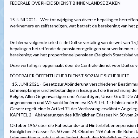
FEDERALE OVERHEIDSDIENST BINNENLANDSE ZAKEN
15 JUNI 2021. - Wet tot wijziging van diverse bepalingen betreff
werknemers en zelfstandigen, wat betreft de berekening van het pr
De hierna volgende tekst is de Duitse vertaling van de wet van 15 j
bepalingen betreffende de pensioenregelingen voor werknemers en
berekening van het proportioneel pensioen (Belgisch Staatsblad van
Deze vertaling is opgemaakt door de Centrale dienst voor Duitse v
FÖDERALER ÖFFENTLICHER DIENST SOZIALE SICHERHEIT
15. JUNI 2021 - Gesetz zur Abänderung verschiedener Bestimmu
Lohnempfänger und Selbständige in Bezug auf die Berechnung der
Belgier, Allen Gegenwartigen und Zukunftigen, Unser Gruß! Die
angenommen und Wir sanktionieren es: KAPITEL 1 - Einleitende B
Gesetz regelt eine in Artikel 74 der Verfassung erwähnte Angeleg
KAPITEL 2 - Abänderungen des Königlichen Erlasses Nr. 50 vom 2
Oktober 1967 über die Ruhestands- und Hinterbliebenenpension fü
Königlichen Erlasses Nr. 50 vom 24. Oktober 1967 über die Ruhes
Lohnempfänger, zuletzt abgeändert durch den Königlichen Erlass 