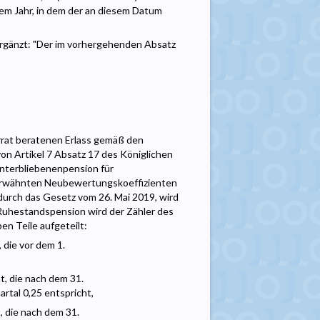
em Jahr, in dem der an diesem Datum
ergänzt: "Der im vorhergehenden Absatz
rrat beratenen Erlass gemäß den
n Artikel 7 Absatz 17 des Königlichen
interbliebenenpension für
erwähnten Neubewertungskoeffizienten
t durch das Gesetz vom 26. Mai 2019, wird
er Ruhestandspension wird der Zähler des
ben Teile aufgeteilt:
 die vor dem 1.
t, die nach dem 31.
rtal 0,25 entspricht,
t, die nach dem 31.