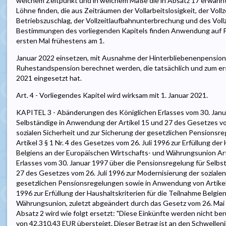
welchem Zeitpunkt und in welchem Maße die in Absatz 17 erwähn
Löhne finden, die aus Zeiträumen der Vollarbeitslosigkeit, der Vollz
Betriebszuschlag, der Vollzeitlaufbahnunterbrechung und des Vollze
Bestimmungen des vorliegenden Kapitels finden Anwendung auf Pe
ersten Mal frühestens am 1.
Januar 2022 einsetzen, mit Ausnahme der Hinterbliebenenpensione
Ruhestandspension berechnet werden, die tatsächlich und zum e
2021 eingesetzt hat.
Art. 4 - Vorliegendes Kapitel wird wirksam mit 1. Januar 2021.
KAPITEL 3 - Abänderungen des Königlichen Erlasses vom 30. Janu
Selbständige in Anwendung der Artikel 15 und 27 des Gesetzes vo
sozialen Sicherheit und zur Sicherung der gesetzlichen Pensions
Artikel 3 § 1 Nr. 4 des Gesetzes vom 26. Juli 1996 zur Erfüllung der
Belgiens an der Europäischen Wirtschafts- und Währungsunion Art. 
Erlasses vom 30. Januar 1997 über die Pensionsregelung für Selbs
27 des Gesetzes vom 26. Juli 1996 zur Modernisierung der sozialen
gesetzlichen Pensionsregelungen sowie in Anwendung von Artikel 3
1996 zur Erfüllung der Haushaltskriterien für die Teilnahme Belgi
Währungsunion, zuletzt abgeändert durch das Gesetz vom 26. Mai 2
Absatz 2 wird wie folgt ersetzt: "Diese Einkünfte werden nicht berü
von 42.310,43 EUR übersteigt. Dieser Betrag ist an den Schwellen