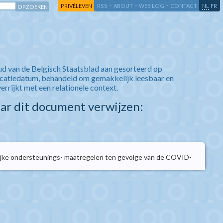
-
-
-
-
PRIVÉLEVEN
RSS
ABOUT
WEB LOG
CONTACT
NL
FR
ud van de Belgisch Staatsblad aan gesorteerd op
icatiedatum, behandeld om gemakkelijk leesbaar en
verrijkt met een relationele context.
aar dit document verwijzen:
ijke ondersteunings- maatregelen ten gevolge van de COVID-