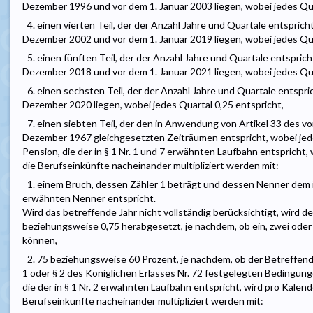
Dezember 1996 und vor dem 1. Januar 2003 liegen, wobei jedes Qua
4. einen vierten Teil, der der Anzahl Jahre und Quartale entsprich
Dezember 2002 und vor dem 1. Januar 2019 liegen, wobei jedes Qua
5. einen fünften Teil, der der Anzahl Jahre und Quartale entsprich
Dezember 2018 und vor dem 1. Januar 2021 liegen, wobei jedes Qua
6. einen sechsten Teil, der der Anzahl Jahre und Quartale entspri
Dezember 2020 liegen, wobei jedes Quartal 0,25 entspricht,
7. einen siebten Teil, der den in Anwendung von Artikel 33 des 
Dezember 1967 gleichgesetzten Zeiträumen entspricht, wobei jedes
Pension, die der in § 1 Nr. 1 und 7 erwähnten Laufbahn entspricht,
die Berufseinkünfte nacheinander multipliziert werden mit:
1. einem Bruch, dessen Zähler 1 beträgt und dessen Nenner dem in 
erwähnten Nenner entspricht.
Wird das betreffende Jahr nicht vollständig berücksichtigt, wird de
beziehungsweise 0,75 herabgesetzt, je nachdem, ob ein, zwei oder
können,
2. 75 beziehungsweise 60 Prozent, je nachdem, ob der Betreffende d
1 oder § 2 des Königlichen Erlasses Nr. 72 festgelegten Bedingungen
die der in § 1 Nr. 2 erwähnten Laufbahn entspricht, wird pro Kalen
Berufseinkünfte nacheinander multipliziert werden mit: