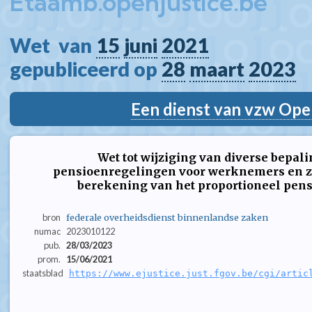
Etaamb.openjustice.be
Wet  van 
15
juni
2021
gepubliceerd op 
28
maart
2023
Een dienst van vzw Ope
Wet tot wijziging van diverse bepal
pensioenregelingen voor werknemers en zel
berekening van het proportioneel pensi
bron
federale overheidsdienst binnenlandse zaken
numac
2023010122
pub.
28/03/2023
prom.
15/06/2021
staatsblad
https://www.ejustice.just.fgov.be/cgi/artic