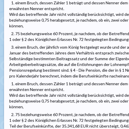
1. einem Bruch, dessen Zähler 1 beträgt und dessen Nenner dem in 
erwähnten Nenner entspricht.
Wird das betreffende Jahr nicht vollständig berücksichtigt, wird de
beziehungsweise 0,75 herabgesetzt, je nachdem, ob ein, zwei oder
können,
2. 75 beziehungsweise 60 Prozent, je nachdem, ob der Betreffende d
1 oder § 2 des Königlichen Erlasses Nr. 72 festgelegten Bedingunge
3. einem Bruch, der jährlich vom König festgelegt wurde und der a
Januar des betreffenden Jahres dem Verhältnis entsprach zwische
Selbständige bestimmten Beitragssatz und der Summe der Eigenb
Arbeitgeberbeitragssätze, die auf die Entlohnungen der Lohnempfä
Pensionsregelung bestimmt sind. § 4 - Die Pension, die der in § 1 
pro Kalenderjahr berechnet, indem die Berufseinkünfte nacheinande
1. einem Bruch, dessen Zähler 1 beträgt und dessen Nenner dem in 
erwähnten Nenner entspricht.
Wird das betreffende Jahr nicht vollständig berücksichtigt, wird de
beziehungsweise 0,75 herabgesetzt, je nachdem, ob ein, zwei oder
können,
2. 75 beziehungsweise 60 Prozent, je nachdem, ob der Betreffende d
1 oder § 2 des Königlichen Erlasses Nr. 72 festgelegten Bedingunge
Teil der Berufseinkünfte, der 35.341,68 EUR nicht übersteigt, 0,46