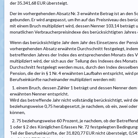
der 35.341,68 EUR übersteigt.
Der im vorhergehenden Absatz Nr. 3 erwähnte Betrag ist an den S
gebunden. Er wird angepasst, um ihn auf das Preisniveau des berüc
mit einem Bruch multipliziert wird, dessen Nenner 103,14 beträgt
monatlichen Verbraucherpreisindexe des berücksichtigten Jahres 
Wenn das berücksichtigte Jahr dem Jahr des Einsetzens der Pensio
vorhergehenden Absatz erwähnte Durchschnitt festgelegt, indem f
betreffenden Jahres der Index des entsprechenden Monats des Vo
multipliziert wird, der sich aus der Teilung des Indexes des Monat
Durchschnitt festgelegt werden muss, durch den Index desselben M
Pension, die der in § 1 Nr. 4 erwähnten Laufbahn entspricht, wird 
Berufseinkünfte nacheinander multipliziert werden mit:
1. einem Bruch, dessen Zähler 1 beträgt und dessen Nenner dem in 
erwähnten Nenner entspricht.
Wird das betreffende Jahr nicht vollständig berücksichtigt, wird de
beziehungsweise 0,75 herabgesetzt, je nachdem, ob ein, zwei oder
können,
2. 75 beziehungsweise 60 Prozent, je nachdem, ob der Betreffende d
1 oder § 2 des Königlichen Erlasses Nr. 72 festgelegten Bedingunge
Teil der Berufseinkünfte, der 31.820,77 EUR nicht übersteigt, 0,54