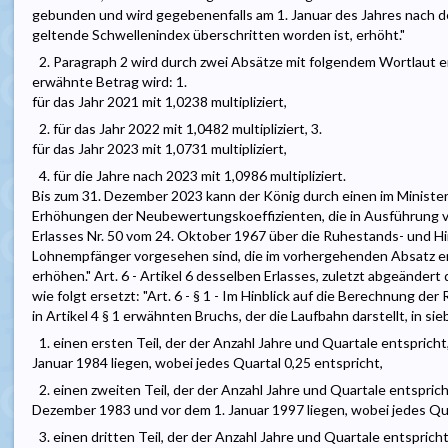
gebunden und wird gegebenenfalls am 1. Januar des Jahres nach d
geltende Schwellenindex überschritten worden ist, erhöht."
2. Paragraph 2 wird durch zwei Absätze mit folgendem Wortlaut 
erwähnte Betrag wird: 1.
für das Jahr 2021 mit 1,0238 multipliziert,
2. für das Jahr 2022 mit 1,0482 multipliziert, 3.
für das Jahr 2023 mit 1,0731 multipliziert,
4. für die Jahre nach 2023 mit 1,0986 multipliziert.
Bis zum 31. Dezember 2023 kann der König durch einen im Ministe
Erhöhungen der Neubewertungskoeffizienten, die in Ausführung vo
Erlasses Nr. 50 vom 24. Oktober 1967 über die Ruhestands- und H
Lohnempfänger vorgesehen sind, die im vorhergehenden Absatz 
erhöhen." Art. 6 - Artikel 6 desselben Erlasses, zuletzt abgeänder
wie folgt ersetzt: "Art. 6 - § 1 - Im Hinblick auf die Berechnung d
in Artikel 4 § 1 erwähnten Bruchs, der die Laufbahn darstellt, in sie
1. einen ersten Teil, der der Anzahl Jahre und Quartale entspricht,
Januar 1984 liegen, wobei jedes Quartal 0,25 entspricht,
2. einen zweiten Teil, der der Anzahl Jahre und Quartale entsprich
Dezember 1983 und vor dem 1. Januar 1997 liegen, wobei jedes Qua
3. einen dritten Teil, der der Anzahl Jahre und Quartale entsprich