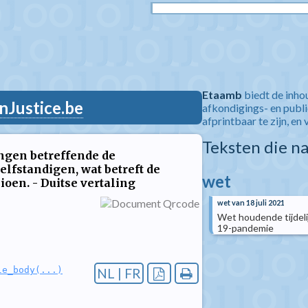
Etaamb
biedt de inho
nJustice.be
afkondigings- en publ
afprintbaar te zijn, en 
Teksten die n
ingen betreffende de
fstandigen, wat betreft de
wet
oen. - Duitse vertaling
wet van 18 juli 2021
Wet houdende tijdel
19-pandemie
le_body(...)
NL | FR