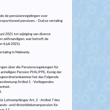
ende de pensioenregelingen voor
oportioneel pensioen. - Duitse vertaling
uni 2021 tot wijziging van diverse
 zelfstandigen, wat betreft de
 6 juli 2021).
ertaling in Malmedy.
ngen über die Pensionsregelungen für
 anteiligen Pension PHILIPPE, Konig der
 Abgeordnetenkammer hat das Folgende
estimmung Artikel 1 - Vorliegendes
enheit.
4.
r Lohnempfänger Art. 2 - Artikel 7 des
tands- und Hinterbliebenenpension für
vom 17.