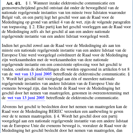
Art. 4/1.
§ 1. Wanneer inzake elektronische communicatie een
grensoverschrijdend geschil ontstaat dat onder de bevoegdheid van de
nationale regelgevende instanties van ten minste twee lidstaten waaronder
België valt, en een partij legt het geschil voor aan de Raad voor de
Mededinging op grond van artikel 4 van de wet, zijn de volgende paragrafen
van toepassing. § 2. Elke partij kan het geschil voorleggen aan de Raad voor
de Mededinging zelfs als het geschil al aan een andere nationale
regelgevende instantie van een andere lidstaat voorgelegd wordt.
Indien het geschil zowel aan de Raad voor de Mededinging als aan ten
minste een nationale regelgevende instantie van een andere lidstaat van de
Europese Unie werd voorgelegd coördineert de Raad voor de Mededinging
zijn werkzaamheden met de werkzaamheden van deze nationale
regelgevende instantie om een consistente oplossing voor het geschil te
vinden, conform de doelstellingen die worden opgesomd in artikelen 6 tot 8
wet van 13 juni 2005
van de
betreffende de elektronische communicatie. §
3. Wordt het geschil niet voorgelegd aan één of meerdere nationale
regelgevende instanties van andere lidstaten van de Europese Unie die
eveneens bevoegd zijn, dan beslecht de Raad voor de Mededinging het
geschil door het nemen van maatregelen, genomen in overeenstemming met
wet van 13 juni 2005
de
betreffende de elektronische communicatie.
Alvorens het geschil te beslechten door het nemen van maatregelen kan de
Raad voor de Mededinging BEREC verzoeken een aanbeveling te geven
over de te nemen maatregelen. § 4. Wordt het geschil door een partij
voorgelegd aan een nationale regelgevende instantie van een andere lidstaat
van de Europese Unie die eveneens bevoegd is, vooraleer de Raad voor de
Mededinging het geschil beslecht door het nemen van maatregelen, dan