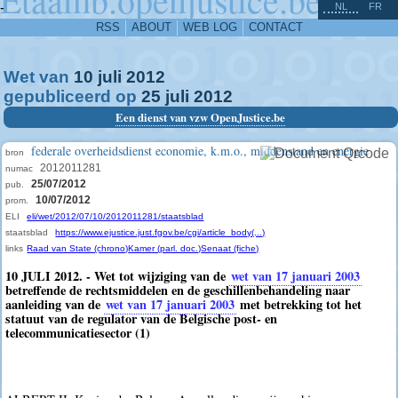
^
-
NL
FR
RSS
ABOUT
WEB LOG
CONTACT
Wet van
10
juli
2012
gepubliceerd op
25
juli
2012
Een dienst van vzw OpenJustice.be
federale overheidsdienst economie, k.m.o., middenstand en energie
bron
2012011281
numac
25/07/2012
pub.
10/07/2012
prom.
ELI
eli/wet/2012/07/10/2012011281/staatsblad
staatsblad
https://www.ejustice.just.fgov.be/cgi/article_body(...)
links
Raad van State (chrono)
Kamer (parl. doc.)
Senaat (fiche)
10 JULI 2012. - Wet tot wijziging van de
wet van 17 januari 2003
betreffende de rechtsmiddelen en de geschillenbehandeling naar
aanleiding van de
wet van 17 januari 2003
met betrekking tot het
statuut van de regulator van de Belgische post- en
telecommunicatiesector (1)