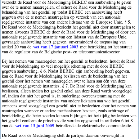
verzoekt de Raad voor de Mededinging BEREC een aanbeveling te geven
over de te nemen maatregelen, of schort de Raad voor de Mededinging de
behandeling van het geschil op totdat BEREC een aanbeveling heeft
gegeven over de te nemen maatregelen op verzoek van een nationale
regelgevende instantie van een andere lidstaat van de Europese Unie. § 5.
De Raad voor de Mededinging beslecht het geschil niet door maatregelen te
nemen alvorens BEREC de door de Raad voor de Mededinging of door een
nationale regelgevende instantie van een lidstaat van de Europese Unie,
gevraagde aanbeveling heeft gegeven, onverminderd de toepassing van
wet van 17 januari 2003
artikel 20 van de
met betrekking tot het statuut
van de regulator van de Belgische post- en telecommunicatiesector.
Bij het nemen van maatregelen om het geschil te beslechten, houdt de Raad
voor de Mededinging zo veel mogelijk rekening met de door BEREC
gegeven aanbeveling. § 6. Nadat BEREC zijn aanbeveling heeft gegeven,
kan de Raad voor de Mededinging beslissen om de beslechting van het
geschil door het nemen van maatregelen over te laten aan één van deze
nationale regelgevende instanties. § 7. De Raad voor de Mededinging kan
beslissen, alleen indien het geschil enkel aan deze Raad wordt voorgelegd
of, indien dat niet het geval is, in onderlinge overeenstemming met de
nationale regelgevende instanties van andere lidstaten aan wie het geschil
eveneens werd voorgelegd een geschil niet te beslechten door het nemen van
maatregelen wanneer er andere mechanismen bestaan, zoals arbitrage of
bemiddeling, die beter zouden kunnen bijdragen tot het tijdig beslechten van
het geschil conform de principes die worden opgesomd in artikelen 6 tot 8
wet van 13 juni 2005
van de
betreffende de elektronische communicatie.
De Raad voor de Mededinging stelt de partijen daarvan onverwijld in