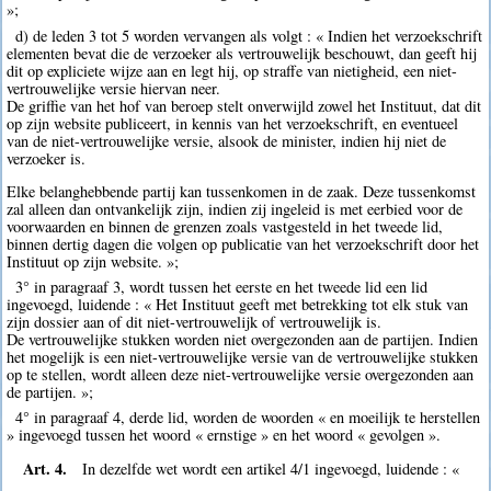
»;
d) de leden 3 tot 5 worden vervangen als volgt : « Indien het verzoekschrift
elementen bevat die de verzoeker als vertrouwelijk beschouwt, dan geeft hij
dit op expliciete wijze aan en legt hij, op straffe van nietigheid, een niet-
vertrouwelijke versie hiervan neer.
De griffie van het hof van beroep stelt onverwijld zowel het Instituut, dat dit
op zijn website publiceert, in kennis van het verzoekschrift, en eventueel
van de niet-vertrouwelijke versie, alsook de minister, indien hij niet de
verzoeker is.
Elke belanghebbende partij kan tussenkomen in de zaak. Deze tussenkomst
zal alleen dan ontvankelijk zijn, indien zij ingeleid is met eerbied voor de
voorwaarden en binnen de grenzen zoals vastgesteld in het tweede lid,
binnen dertig dagen die volgen op publicatie van het verzoekschrift door het
Instituut op zijn website. »;
3° in paragraaf 3, wordt tussen het eerste en het tweede lid een lid
ingevoegd, luidende : « Het Instituut geeft met betrekking tot elk stuk van
zijn dossier aan of dit niet-vertrouwelijk of vertrouwelijk is.
De vertrouwelijke stukken worden niet overgezonden aan de partijen. Indien
het mogelijk is een niet-vertrouwelijke versie van de vertrouwelijke stukken
op te stellen, wordt alleen deze niet-vertrouwelijke versie overgezonden aan
de partijen. »;
4° in paragraaf 4, derde lid, worden de woorden « en moeilijk te herstellen
» ingevoegd tussen het woord « ernstige » en het woord « gevolgen ».
Art. 4.
In dezelfde wet wordt een artikel 4/1 ingevoegd, luidende : «