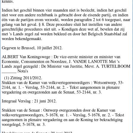
kennis.
Indien het geschil binnen vier maanden niet is beslecht, indien het geschil
niet voor een andere rechtbank is gebracht door de eisende partij, en indien
één van de partijen erom verzoekt, worden paragrafen 2 tot 6 toegepast, naar
gelang van het geval. § 8. Deze procedure sluit het instellen van andere
gerechtelijke procedures niet uit. » Kondigen deze wet af, bevelen dat zij
met 's Lands zegel zal worden bekleed en door het Belgisch Staatsblad zal
worden bekendgemaakt.
Gegeven te Brussel, 10 juillet 2012.
ALBERT Van Koningswege : De vice-eerste minister en minister van
Economie, Consumenten en Noordzee, J. VANDE LANOTTE Met 's
Lands zegel gezegeld : De Minister van Justitie, Mevr. A. TURTELBOOM
_______ Nota's
(1) Zitting 2011/2012.
Stukken van de Kamer van volksvertegenwoordigers : Wetsontwerp, 53-
2144, nr. 1. - Verslag, 53-2144, nr. 2. - Tekst aangenomen in plenaire
vergadering en overgezonden aan de Senaat, 53-2144, nr. 3.
Integraal Verslag : 21 juni 2012.
Stukken van de Senaat : Ontwerp overgezonden door de Kamer van
volksvertegenwoordigers, 5-1678, nr. 1. - Verslag, 5-1678, nr. 2. - Tekst
aangenomen in plenaire vergadering en aan de Koning ter bekrachtiging
voorgelegd, 5-1678, nr. 3.