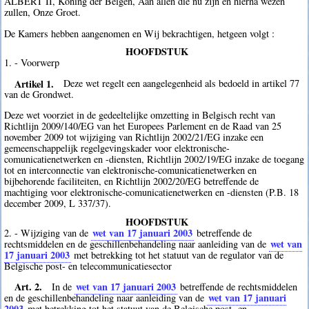
ALBERT II, Koning der Belgen, Aan allen die nu zijn en hierna wezen
zullen, Onze Groet.
De Kamers hebben aangenomen en Wij bekrachtigen, hetgeen volgt :
HOOFDSTUK
1. - Voorwerp
Artikel 1.
Deze wet regelt een aangelegenheid als bedoeld in artikel 77
van de Grondwet.
Deze wet voorziet in de gedeeltelijke omzetting in Belgisch recht van
Richtlijn 2009/140/EG van het Europees Parlement en de Raad van 25
november 2009 tot wijziging van Richtlijn 2002/21/EG inzake een
gemeenschappelijk regelgevingskader voor elektronische-
comunicatienetwerken en -diensten, Richtlijn 2002/19/EG inzake de toegang
tot en interconnectie van elektronische-comunicatienetwerken en
bijbehorende faciliteiten, en Richtlijn 2002/20/EG betreffende de
machtiging voor elektronische-comunicatienetwerken en -diensten (P.B. 18
december 2009, L 337/37).
HOOFDSTUK
wet van 17 januari 2003
2. - Wijziging van de
betreffende de
wet van
rechtsmiddelen en de geschillenbehandeling naar aanleiding van de
17 januari 2003
met betrekking tot het statuut van de regulator van de
Belgische post- en telecommunicatiesector
Art. 2.
wet van 17 januari 2003
In de
betreffende de rechtsmiddelen
wet van 17 januari
en de geschillenbehandeling naar aanleiding van de
2003
met betrekking tot het statuut van de Belgische post- en