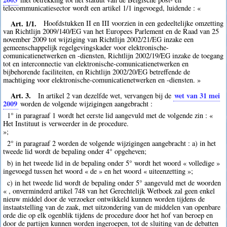
telecommunicatiesector wordt een artikel 1/1 ingevoegd, luidende : «
Art. 1/1.
Hoofdstukken II en III voorzien in een gedeeltelijke omzetting
van Richtlijn 2009/140/EG van het Europees Parlement en de Raad van 25
november 2009 tot wijziging van Richtlijn 2002/21/EG inzake een
gemeenschappelijk regelgevingskader voor elektronische-
comunicatienetwerken en -diensten, Richtlijn 2002/19/EG inzake de toegang
tot en interconnectie van elektronische-comunicatienetwerken en
bijbehorende faciliteiten, en Richtlijn 2002/20/EG betreffende de
machtiging voor elektronische-comunicatienetwerken en -diensten. »
Art. 3.
wet van 31 mei
In artikel 2 van dezelfde wet, vervangen bij de
2009
worden de volgende wijzigingen aangebracht :
1° in paragraaf 1 wordt het eerste lid aangevuld met de volgende zin : «
Het Instituut is verweerder in de procedure.
»;
2° in paragraaf 2 worden de volgende wijzigingen aangebracht : a) in het
tweede lid wordt de bepaling onder 4° opgeheven;
b) in het tweede lid in de bepaling onder 5° wordt het woord « volledige »
ingevoegd tussen het woord « de » en het woord « uiteenzetting »;
c) in het tweede lid wordt de bepaling onder 5° aangevuld met de woorden
« , onverminderd artikel 748 van het Gerechtelijk Wetboek zal geen enkel
nieuw middel door de verzoeker ontwikkeld kunnen worden tijdens de
instaatstelling van de zaak, met uitzondering van de middelen van openbare
orde die op elk ogenblik tijdens de procedure door het hof van beroep en
door de partijen kunnen worden ingeroepen, tot de sluiting van de debatten