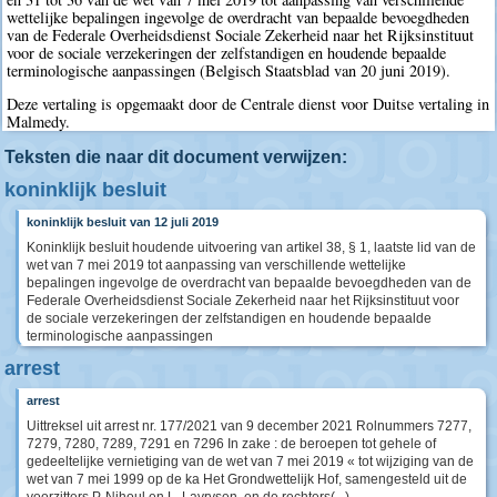
wettelijke bepalingen ingevolge de overdracht van bepaalde bevoegdheden
van de Federale Overheidsdienst Sociale Zekerheid naar het Rijksinstituut
voor de sociale verzekeringen der zelfstandigen en houdende bepaalde
terminologische aanpassingen (Belgisch Staatsblad van 20 juni 2019).
Deze vertaling is opgemaakt door de Centrale dienst voor Duitse vertaling in
Malmedy.
Teksten die naar dit document verwijzen:
koninklijk besluit
koninklijk besluit van 12 juli 2019
Koninklijk besluit houdende uitvoering van artikel 38, § 1, laatste lid van de
wet van 7 mei 2019 tot aanpassing van verschillende wettelijke
bepalingen ingevolge de overdracht van bepaalde bevoegdheden van de
Federale Overheidsdienst Sociale Zekerheid naar het Rijksinstituut voor
de sociale verzekeringen der zelfstandigen en houdende bepaalde
terminologische aanpassingen
arrest
arrest
Uittreksel uit arrest nr. 177/2021 van 9 december 2021 Rolnummers 7277,
7279, 7280, 7289, 7291 en 7296 In zake : de beroepen tot gehele of
gedeeltelijke vernietiging van de wet van 7 mei 2019 « tot wijziging van de
wet van 7 mei 1999 op de ka Het Grondwettelijk Hof, samengesteld uit de
voorzitters P. Nihoul en L. Lavrysen, en de rechters(...)