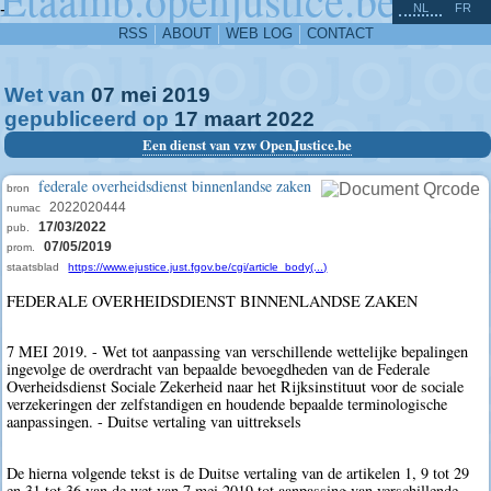
^
-
NL
FR
RSS
ABOUT
WEB LOG
CONTACT
Wet van
07
mei
2019
gepubliceerd op
17
maart
2022
Een dienst van vzw OpenJustice.be
federale overheidsdienst binnenlandse zaken
bron
2022020444
numac
17/03/2022
pub.
07/05/2019
prom.
staatsblad
https://www.ejustice.just.fgov.be/cgi/article_body(...)
FEDERALE OVERHEIDSDIENST BINNENLANDSE ZAKEN
7 MEI 2019. - Wet tot aanpassing van verschillende wettelijke bepalingen
ingevolge de overdracht van bepaalde bevoegdheden van de Federale
Overheidsdienst Sociale Zekerheid naar het Rijksinstituut voor de sociale
verzekeringen der zelfstandigen en houdende bepaalde terminologische
aanpassingen. - Duitse vertaling van uittreksels
De hierna volgende tekst is de Duitse vertaling van de artikelen 1, 9 tot 29
en 31 tot 36 van de wet van 7 mei 2019 tot aanpassing van verschillende