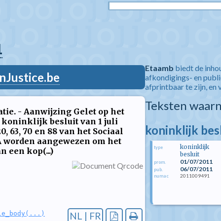
1
Etaamb
biedt de inho
nJustice.be
afkondigings- en publ
afprintbaar te zijn, en 
Teksten waarn
ie. - Aanwijzing Gelet op het
 koninklijk besluit van 1 juli
koninklijk bes
 20, 63, 70 en 88 van het Sociaal
 A worden aangewezen om het
koninklijk
type
n een kop(...)
besluit
01/07/2011
prom.
06/07/2011
pub.
2011009491
numac
le_body(...)
NL | FR