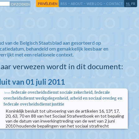
-
-
-
-
PRIVÉLEVEN
RSS
ABOUT
WEB LOG
CONTACT
NL
FR
ud van de Belgisch Staatsblad aan gesorteerd op
icatiedatum, behandeld om gemakkelijk leesbaar en
verrijkt met een relationele context.
aar verwezen wordt in dit document:
luit van 01 juli 2011
federale overheidsdienst sociale zekerheid, federale
bron
overheidsdienst werkgelegenheid, arbeid en sociaal overleg en
federale overheidsdienst justitie
Koninklijk besluit tot uitvoering van de artikelen 16, 13°, 17,
20, 63, 70 en 88 van het Sociaal Strafwetboek en tot bepaling
van de datum van inwerkingtreding van de wet van 2 juni
2010 houdende bepalingen van het sociaal strafrecht