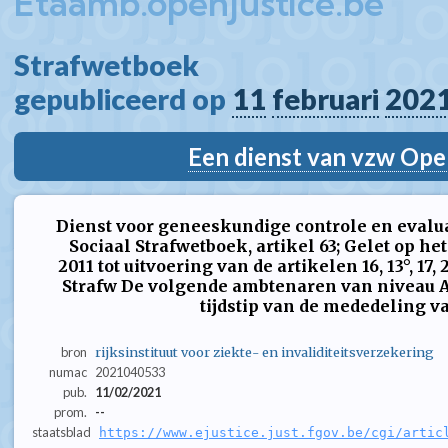
Etaamb.openjustice.be
Strafwetboek  
gepubliceerd op 
11
februari
202
Een dienst van vzw Ope
Dienst voor geneeskundige controle en evaluat
Sociaal Strafwetboek, artikel 63; Gelet op het
2011 tot uitvoering van de artikelen 16, 13°, 17,
Strafw De volgende ambtenaren van niveau
tijdstip van de mededeling va
bron
rijksinstituut voor ziekte- en invaliditeitsverzekering
numac
2021040533
pub.
11/02/2021
prom.
--
staatsblad
https://www.ejustice.just.fgov.be/cgi/artic