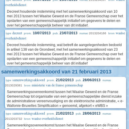
type
prom.
pub.
numac
bron
overheidsdienst
Decreet houdende instemming met het samenwerkingsakkoord van 10
mei 2013 tussen het Waalse Gewest en de Franse Gemeenschap over het
opstarten van een gemeenschappelijk initiatief om gegevens te delen en
over het gemeenschappelijk beheer van dit initiatief.
decreet
waalse
10/07/2013
23/07/2013
2013204166
type
prom.
pub.
numac
bron
overheidsdienst
Decreet houdende instemming, wat betreft de aangelegenheden bedoeld
in artikel 138 van de Grondwet, met het samenwerkingsakkoord van 23
mei 2013 tussen het Waalse Gewest en de Franse Gemeenschap over het
opstarten van een gemeenschappelijk initiatief om gegevens te delen en
over het gemeenschappelijk beheer van dit initiatief
samenwerkingsakkoord van 21 februari 2013
samenwerkingsakkoord
21/02/2013
28/06/2013
type
prom.
pub.
numac
ministerie van de franse gemeenschap
2013029381
bron
Samenwerkingsovereenkomst tussen het Waalse Gewest en de Franse
Gemeenschap tot organisatie van een gemeenschappelijke dienst inzake
de administratieve vereenvoudiging en de elektronische administratie, « e-
Wallonie-Bruxelles Simplification » genoemd, afgekort « eWBS »
samenwerkingsakkoord
21/02/2013
28/06/2013
type
prom.
pub.
numac
waalse overheidsdienst
2013203732
bron
Samenwerkingsovereenkomst tussen het Waalse Gewest en de Franse