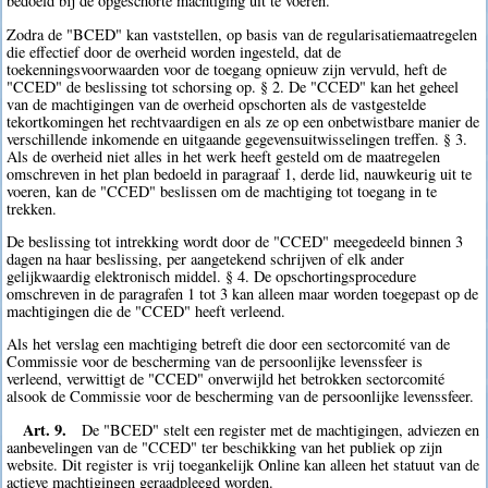
bedoeld bij de opgeschorte machtiging uit te voeren.
Zodra de "BCED" kan vaststellen, op basis van de regularisatiemaatregelen
die effectief door de overheid worden ingesteld, dat de
toekenningsvoorwaarden voor de toegang opnieuw zijn vervuld, heft de
"CCED" de beslissing tot schorsing op. § 2. De "CCED" kan het geheel
van de machtigingen van de overheid opschorten als de vastgestelde
tekortkomingen het rechtvaardigen en als ze op een onbetwistbare manier de
verschillende inkomende en uitgaande gegevensuitwisselingen treffen. § 3.
Als de overheid niet alles in het werk heeft gesteld om de maatregelen
omschreven in het plan bedoeld in paragraaf 1, derde lid, nauwkeurig uit te
voeren, kan de "CCED" beslissen om de machtiging tot toegang in te
trekken.
De beslissing tot intrekking wordt door de "CCED" meegedeeld binnen 3
dagen na haar beslissing, per aangetekend schrijven of elk ander
gelijkwaardig elektronisch middel. § 4. De opschortingsprocedure
omschreven in de paragrafen 1 tot 3 kan alleen maar worden toegepast op de
machtigingen die de "CCED" heeft verleend.
Als het verslag een machtiging betreft die door een sectorcomité van de
Commissie voor de bescherming van de persoonlijke levenssfeer is
verleend, verwittigt de "CCED" onverwijld het betrokken sectorcomité
alsook de Commissie voor de bescherming van de persoonlijke levenssfeer.
Art. 9.
De "BCED" stelt een register met de machtigingen, adviezen en
aanbevelingen van de "CCED" ter beschikking van het publiek op zijn
website. Dit register is vrij toegankelijk Online kan alleen het statuut van de
actieve machtigingen geraadpleegd worden.