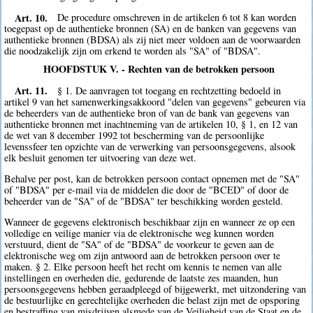
Art. 10.
De procedure omschreven in de artikelen 6 tot 8 kan worden
toegepast op de authentieke bronnen (SA) en de banken van gegevens van
authentieke bronnen (BDSA) als zij niet meer voldoen aan de voorwaarden
die noodzakelijk zijn om erkend te worden als "SA" of "BDSA".
HOOFDSTUK V. - Rechten van de betrokken persoon
Art. 11.
§ 1. De aanvragen tot toegang en rechtzetting bedoeld in
artikel 9 van het samenwerkingsakkoord "delen van gegevens" gebeuren via
de beheerders van de authentieke bron of van de bank van gegevens van
authentieke bronnen met inachtneming van de artikelen 10, § 1, en 12 van
de wet van 8 december 1992 tot bescherming van de persoonlijke
levenssfeer ten opzichte van de verwerking van persoonsgegevens, alsook
elk besluit genomen ter uitvoering van deze wet.
Behalve per post, kan de betrokken persoon contact opnemen met de "SA"
of "BDSA" per e-mail via de middelen die door de "BCED" of door de
beheerder van de "SA" of de "BDSA" ter beschikking worden gesteld.
Wanneer de gegevens elektronisch beschikbaar zijn en wanneer ze op een
volledige en veilige manier via de elektronische weg kunnen worden
verstuurd, dient de "SA" of de "BDSA" de voorkeur te geven aan de
elektronische weg om zijn antwoord aan de betrokken persoon over te
maken. § 2. Elke persoon heeft het recht om kennis te nemen van alle
instellingen en overheden die, gedurende de laatste zes maanden, hun
persoonsgegevens hebben geraadpleegd of bijgewerkt, met uitzondering van
de bestuurlijke en gerechtelijke overheden die belast zijn met de opsporing
en bestraffing van misdrijven alsmede van de Veiligheid van de Staat en de