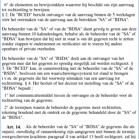
6° de elementen en bewijsstukken waarover hij beschikt om zijn aanvraag
tot rechtzetting te bewijzen.
§ 2. De "BCED" bericht ontvangst van de aanvraag binnen de 5 werkdagen
vóór het overmaken van de aanvraag aan de betrokken "SA" of "BDSA".
De beheerder van de "SA" of van de "BDSA" dient gevolg te geven aan deze
aanvraag binnen 10 kalenderdagen, behalve als de beheerder van de "SA" of
"BDSA" kan bewijzen dat hij niet in staat is om dit gegeven recht te zetten
zonder stappen te ondernemen en verificaties uit te voeren bij andere
openbare of private overheden.
De beheerder van de "SA" of "BSDA" deelt aan de ontvanger van het
gegeven mee dat het gegeven zo spoedig mogelijk zal worden rechtgezet. §
3. De "BCED" kan, in samenwerking met de beheerder van de "SA" of de
"BSDA", beslissen om een waarschuwingssysteem tot stand te brengen
i.v.m. de gegevens die het voorwerp uitmaken van een aanvraag tot
rechtzetting. § 4. Het besluit of het decreet tot instelling van de "SA" of de
"BDSA" bepaalt :
1° het communicatiemiddel tussen de ontvanger en de beheerder voor de
rechtzetting van de gegevens;
2° de termijnen waarin de beheerder de gegevens moet rechtzetten,
rekening houdend met de omtrek en de gegevens behandeld door de "SA" of
de "BDSA".
Art. 14.
Als de beheerder van de "SA" of "BDSA" de gegevens die als
onjuist, onvolledig of onnauwkeurig zijn aangegeven niet binnen de termijn
voorgeschreven krachtens paragraaf 4 van artikel 13 heeft rechtgezet, zal hij