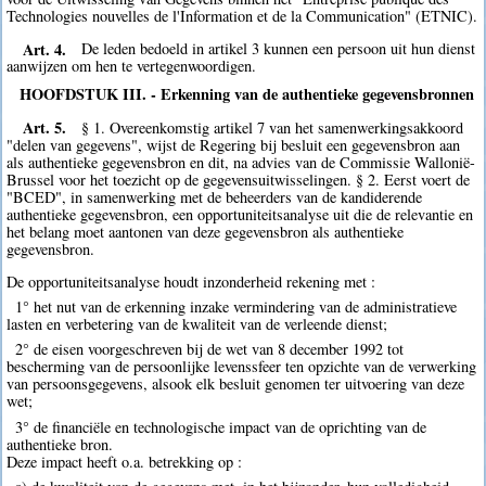
Technologies nouvelles de l'Information et de la Communication" (ETNIC).
Art. 4.
De leden bedoeld in artikel 3 kunnen een persoon uit hun dienst
aanwijzen om hen te vertegenwoordigen.
HOOFDSTUK III. - Erkenning van de authentieke gegevensbronnen
Art. 5.
§ 1. Overeenkomstig artikel 7 van het samenwerkingsakkoord
"delen van gegevens", wijst de Regering bij besluit een gegevensbron aan
als authentieke gegevensbron en dit, na advies van de Commissie Wallonië-
Brussel voor het toezicht op de gegevensuitwisselingen. § 2. Eerst voert de
"BCED", in samenwerking met de beheerders van de kandiderende
authentieke gegevensbron, een opportuniteitsanalyse uit die de relevantie en
het belang moet aantonen van deze gegevensbron als authentieke
gegevensbron.
De opportuniteitsanalyse houdt inzonderheid rekening met :
1° het nut van de erkenning inzake vermindering van de administratieve
lasten en verbetering van de kwaliteit van de verleende dienst;
2° de eisen voorgeschreven bij de wet van 8 december 1992 tot
bescherming van de persoonlijke levenssfeer ten opzichte van de verwerking
van persoonsgegevens, alsook elk besluit genomen ter uitvoering van deze
wet;
3° de financiële en technologische impact van de oprichting van de
authentieke bron.
Deze impact heeft o.a. betrekking op :