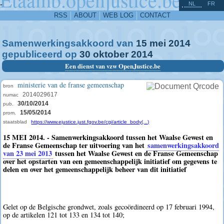
^
-
NL
FR
RSS
ABOUT
WEB LOG
CONTACT
Samenwerkingsakkoord van
15
mei
2014
gepubliceerd op
30
oktober
2014
Een dienst van vzw OpenJustice.be
ministerie van de franse gemeenschap
bron
2014029617
numac
30/10/2014
pub.
15/05/2014
prom.
staatsblad
https://www.ejustice.just.fgov.be/cgi/article_body(...)
15 MEI 2014. - Samenwerkingsakkoord tussen het Waalse Gewest en
de Franse Gemeenschap ter uitvoering van het
samenwerkingsakkoord
van 23 mei 2013
tussen het Waalse Gewest en de Franse Gemeenschap
over het opstarten van een gemeenschappelijk initiatief om gegevens te
delen en over het gemeenschappelijk beheer van dit initiatief
Gelet op de Belgische grondwet, zoals gecoördineerd op 17 februari 1994,
op de artikelen 121 tot 133 en 134 tot 140;