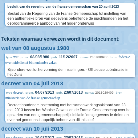
besluit van de regering van de franse gemeenschap van 20 april 2023
Besluit van de Regering van de Franse Gemeenschap tot instelling van
een authentieke bron van gegevens betreffende de machtigingen en het
geprogrammeerde aanbod van het hoger onderwijs
Teksten waarnaar verwezen wordt in dit document:
wet van 08 augustus 1980
wet
federale
08/08/1980
11/12/2007
2007000980
type
prom.
pub.
numac
bron
overheidsdienst binnenlandse zaken
Bijzondere wet tot hervorming der instellingen. - Officieuze coördinatie in
het Duits
decreet van 04 juli 2013
decreet
04/07/2013
23/07/2013
2013029409
type
prom.
pub.
numac
bron
ministerie van de franse gemeenschap
Decreet houdende instemming met het samenwerkingsakkoord van 23
mei 2013 tussen het Waalse Gewest en de Franse Gemeenschap over het
opstarten van een gemeenschappelijk initiatief om gegevens te delen en
over het gemeenschappelijk beheer van dit initiatief
decreet van 10 juli 2013
decreet
waalse
10/07/2013
23/07/2013
2013204167