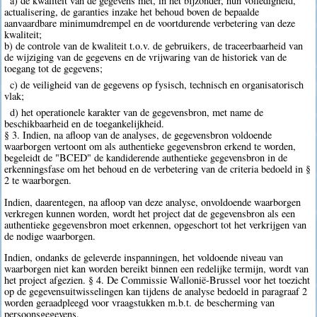
a) de kwaliteit van de gegevens met, in het bijzonder, hun volledigheid,
actualisering, de garanties inzake het behoud boven de bepaalde
aanvaardbare minimumdrempel en de voortdurende verbetering van deze
kwaliteit;
b) de controle van de kwaliteit t.o.v. de gebruikers, de traceerbaarheid van
de wijziging van de gegevens en de vrijwaring van de historiek van de
toegang tot de gegevens;
c) de veiligheid van de gegevens op fysisch, technisch en organisatorisch
vlak;
d) het operationele karakter van de gegevensbron, met name de
beschikbaarheid en de toegankelijkheid.
§ 3. Indien, na afloop van de analyses, de gegevensbron voldoende
waarborgen vertoont om als authentieke gegevensbron erkend te worden,
begeleidt de "BCED" de kandiderende authentieke gegevensbron in de
erkenningsfase om het behoud en de verbetering van de criteria bedoeld in §
2 te waarborgen.
Indien, daarentegen, na afloop van deze analyse, onvoldoende waarborgen
verkregen kunnen worden, wordt het project dat de gegevensbron als een
authentieke gegevensbron moet erkennen, opgeschort tot het verkrijgen van
de nodige waarborgen.
Indien, ondanks de geleverde inspanningen, het voldoende niveau van
waarborgen niet kan worden bereikt binnen een redelijke termijn, wordt van
het project afgezien. § 4. De Commissie Wallonië-Brussel voor het toezicht
op de gegevensuitwisselingen kan tijdens de analyse bedoeld in paragraaf 2
worden geraadpleegd voor vraagstukken m.b.t. de bescherming van
persoonsgegevens.