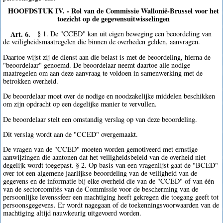
HOOFDSTUK IV. - Rol van de Commissie Wallonië-Brussel voor het
toezicht op de gegevensuitwisselingen
Art. 6.
§ 1. De "CCED" kan uit eigen beweging een beoordeling van
de veiligheidsmaatregelen die binnen de overheden gelden, aanvragen.
Daartoe wijst zij de dienst aan die belast is met de beoordeling, hierna de
"beoordelaar" genoemd. De beoordelaar neemt daartoe alle nodige
maatregelen om aan deze aanvraag te voldoen in samenwerking met de
betrokken overheid.
De beoordelaar moet over de nodige en noodzakelijke middelen beschikken
om zijn opdracht op een degelijke manier te vervullen.
De beoordelaar stelt een omstandig verslag op van deze beoordeling.
Dit verslag wordt aan de "CCED" overgemaakt.
De vragen van de "CCED" moeten worden gemotiveerd met ernstige
aanwijzingen die aantonen dat het veiligheidsbeleid van de overheid niet
degelijk wordt toegepast. § 2. Op basis van een vragenlijst gaat de "BCED"
over tot een algemene jaarlijkse beoordeling van de veiligheid van de
gegevens en de informatie bij elke overheid die van de "CCED" of van één
van de sectorcomités van de Commissie voor de bescherming van de
persoonlijke levenssfeer een machtiging heeft gekregen die toegang geeft tot
persoonsgegevens. Er wordt nagegaan of de toekenningsvoorwaarden van de
machtiging altijd nauwkeurig uitgevoerd worden.