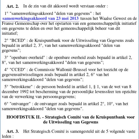
Art. 2.
In de zin van dit akkoord wordt verstaan onder :
1° "samenwerkingsakkoord "delen van gegevens" : het
samenwerkingsakkoord van 23 mei 2013
tussen het Waalse Gewest en de
Franse Gemeenschap over het opstarten van een gemeenschappelijk initiatief
om gegevens te delen en over het gemeenschappelijk beheer van dit
initiatief;
2° "BCED" : de Kruispuntbank voor de Uitwisseling van Gegevens zoals
bepaald in artikel 2, 3°, van het samenwerkingsakkoord "delen van
gegevens";
3° "openbare overheid" : de openbare overheid zoals bepaald in artikel 2,
8°, van het samenwerkingsakkoord "delen van gegevens";
4° "CCED" : de Commissie Wallonië-Brussel voor het toezicht op de
gegevensuitwisselingen zoals bepaald in artikel 2, 6° van het
samenwerkingsakkoord "delen van gegevens";
5° "betrokkene" : de persoon bedoeld in artikel 1, § 1, van de wet van 8
december 1992 tot bescherming van de persoonlijke levenssfeer ten opzichte
van de verwerking van persoonsgegevens;
6° "ontvanger" : de ontvanger zoals bepaald in artikel 2°, 10°, van het
samenwerkingsakkoord "delen van gegevens".
HOOFDSTUK II. - Strategisch Comité van de Kruispuntbank voor
de Uitwisseling van Gegevens
Art. 3.
Het Strategisch Comité is samengesteld uit de 5 volgende vaste
leden :