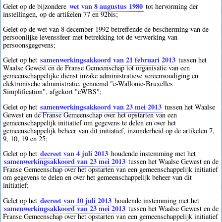
wet van 8 augustus 1980
Gelet op de bijzondere
tot hervorming der
instellingen, op de artikelen 77 en 92bis;
Gelet op de wet van 8 december 1992 betreffende de bescherming van de
persoonlijke levenssfeer met betrekking tot de verwerking van
persoonsgegevens;
samenwerkingsakkoord van 21 februari 2013
Gelet op het
tussen het
Waalse Gewest en de Franse Gemeenschap tot organisatie van een
gemeenschappelijke dienst inzake administratieve vereenvoudiging en
elektronische administratie, genoemd "e-Wallonie-Bruxelles
Simplification", afgekort "eWBS";
samenwerkingsakkoord van 23 mei 2013
Gelet op het
tussen het Waalse
Gewest en de Franse Gemeenschap over het opstarten van een
gemeenschappelijk initiatief om gegevens te delen en over het
gemeenschappelijk beheer van dit initiatief, inzonderheid op de artikelen 7,
9, 10, 19 en 25;
decreet van 4 juli 2013
Gelet op het
houdende instemming met het
samenwerkingsakkoord van 23 mei 2013
tussen het Waalse Gewest en de
Franse Gemeenschap over het opstarten van een gemeenschappelijk initiatief
om gegevens te delen en over het gemeenschappelijk beheer van dit
initiatief;
decreet van 10 juli 2013
Gelet op het
houdende instemming met het
samenwerkingsakkoord van 23 mei 2013
tussen het Waalse Gewest en de
Franse Gemeenschap over het opstarten van een gemeenschappelijk initiatief