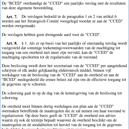
De "BCED" overhandigt de "CCED" een jaarlijks verslag met de resultaten
van deze algemene beoordeling.
Art. 7.
De verslagen bedoeld in de paragrafen 1 en 2 van artikel 6
worden aan het Strategisch Comité voorgelegd voordat ze aan de "CCED"
worden overgemaakt.
De verslagen hebben geen dwingende aard voor de "CCED".
Art. 8.
§ 1. Als er op basis van het jaarlijks of omstandig verslag wordt
vastgesteld dat sommige toekenningsvoorwaarden van de machtiging tot
toegang van een overheid niet meer zijn vervuld, kan de "CCED" de
machtiging opschorten tot de regularisatie van de toestand.
Deze beslissing wordt door het secretariaat van de "CCED" per aangetekend
schrijven of elk ander gelijkaardig elektronisch middel, binnen vijf
werkdagen van de beslissing van de "CCED" aan de overheid en aan de
"BCED" medegedeeld die ermee belast zal zijn om de effectieve toegang tot
de gegevens op te schorten.
De schorsing gaat in op de dag van de kennisgeving van de beslissing tot
schorsing.
De overheid moet binnen dertig werkdagen een plan aan de "CCED"
overmaken betreffende de maatregelen die ze zal nemen om haar toestand te
regulariseren. Op deze basis geeft de "CCED" de overheid een advies
waarin zij ook de termijn bepaalt waarover de overheid beschikt om de
maatregelen en de modaliteiten tot herstel van de toegang tot de gegevens