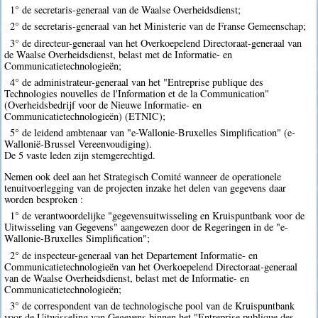
1° de secretaris-generaal van de Waalse Overheidsdienst;
2° de secretaris-generaal van het Ministerie van de Franse Gemeenschap;
3° de directeur-generaal van het Overkoepelend Directoraat-generaal van
de Waalse Overheidsdienst, belast met de Informatie- en
Communicatietechnologieën;
4° de administrateur-generaal van het "Entreprise publique des
Technologies nouvelles de l'Information et de la Communication"
(Overheidsbedrijf voor de Nieuwe Informatie- en
Communicatietechnologieën) (ETNIC);
5° de leidend ambtenaar van "e-Wallonie-Bruxelles Simplification" (e-
Wallonië-Brussel Vereenvoudiging).
De 5 vaste leden zijn stemgerechtigd.
Nemen ook deel aan het Strategisch Comité wanneer de operationele
tenuitvoerlegging van de projecten inzake het delen van gegevens daar
worden besproken :
1° de verantwoordelijke "gegevensuitwisseling en Kruispuntbank voor de
Uitwisseling van Gegevens" aangewezen door de Regeringen in de "e-
Wallonie-Bruxelles Simplification";
2° de inspecteur-generaal van het Departement Informatie- en
Communicatietechnologieën van het Overkoepelend Directoraat-generaal
van de Waalse Overheidsdienst, belast met de Informatie- en
Communicatietechnologieën;
3° de correspondent van de technologische pool van de Kruispuntbank
voor de Uitwisseling van Gegevens binnen het "Entreprise publique des