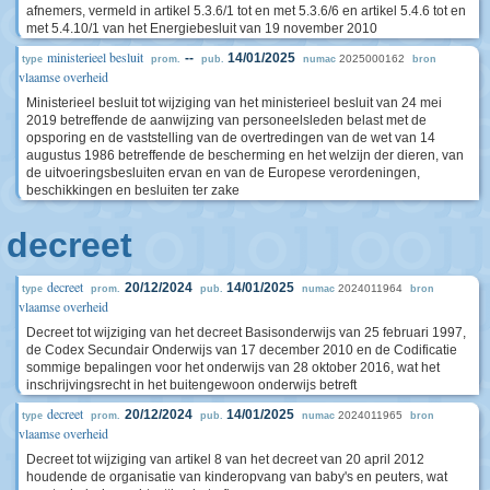
afnemers, vermeld in artikel 5.3.6/1 tot en met 5.3.6/6 en artikel 5.4.6 tot en
met 5.4.10/1 van het Energiebesluit van 19 november 2010
ministerieel besluit
--
14/01/2025
2025000162
type
prom.
pub.
numac
bron
vlaamse overheid
Ministerieel besluit tot wijziging van het ministerieel besluit van 24 mei
2019 betreffende de aanwijzing van personeelsleden belast met de
opsporing en de vaststelling van de overtredingen van de wet van 14
augustus 1986 betreffende de bescherming en het welzijn der dieren, van
de uitvoeringsbesluiten ervan en van de Europese verordeningen,
beschikkingen en besluiten ter zake
decreet
decreet
20/12/2024
14/01/2025
2024011964
type
prom.
pub.
numac
bron
vlaamse overheid
Decreet tot wijziging van het decreet Basisonderwijs van 25 februari 1997,
de Codex Secundair Onderwijs van 17 december 2010 en de Codificatie
sommige bepalingen voor het onderwijs van 28 oktober 2016, wat het
inschrijvingsrecht in het buitengewoon onderwijs betreft
decreet
20/12/2024
14/01/2025
2024011965
type
prom.
pub.
numac
bron
vlaamse overheid
Decreet tot wijziging van artikel 8 van het decreet van 20 april 2012
houdende de organisatie van kinderopvang van baby's en peuters, wat