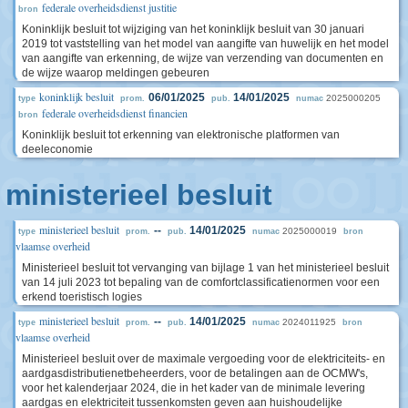
federale overheidsdienst justitie
bron
Koninklijk besluit tot wijziging van het koninklijk besluit van 30 januari
2019 tot vaststelling van het model van aangifte van huwelijk en het model
van aangifte van erkenning, de wijze van verzending van documenten en
de wijze waarop meldingen gebeuren
koninklijk besluit
06/01/2025
14/01/2025
2025000205
type
prom.
pub.
numac
federale overheidsdienst financien
bron
Koninklijk besluit tot erkenning van elektronische platformen van
deeleconomie
ministerieel besluit
ministerieel besluit
--
14/01/2025
2025000019
type
prom.
pub.
numac
bron
vlaamse overheid
Ministerieel besluit tot vervanging van bijlage 1 van het ministerieel besluit
van 14 juli 2023 tot bepaling van de comfortclassificatienormen voor een
erkend toeristisch logies
ministerieel besluit
--
14/01/2025
2024011925
type
prom.
pub.
numac
bron
vlaamse overheid
Ministerieel besluit over de maximale vergoeding voor de elektriciteits- en
aardgasdistributienetbeheerders, voor de betalingen aan de OCMW's,
voor het kalenderjaar 2024, die in het kader van de minimale levering
aardgas en elektriciteit tussenkomsten geven aan huishoudelijke