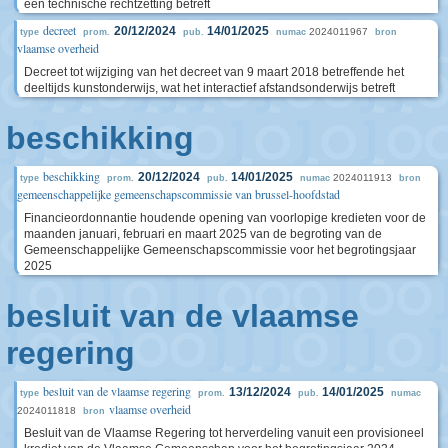
een technische rechtzetting betreft
decreet
20/12/2024
14/01/2025
2024011967
type
prom.
pub.
numac
bron
vlaamse overheid
Decreet tot wijziging van het decreet van 9 maart 2018 betreffende het
deeltijds kunstonderwijs, wat het interactief afstandsonderwijs betreft
beschikking
beschikking
20/12/2024
14/01/2025
2024011913
type
prom.
pub.
numac
bron
gemeenschappelijke gemeenschapscommissie van brussel-hoofdstad
Financieordonnantie houdende opening van voorlopige kredieten voor de
maanden januari, februari en maart 2025 van de begroting van de
Gemeenschappelijke Gemeenschapscommissie voor het begrotingsjaar
2025
besluit van de vlaamse
regering
besluit van de vlaamse regering
13/12/2024
14/01/2025
type
prom.
pub.
numac
vlaamse overheid
2024011818
bron
Besluit van de Vlaamse Regering tot herverdeling vanuit een provisioneel