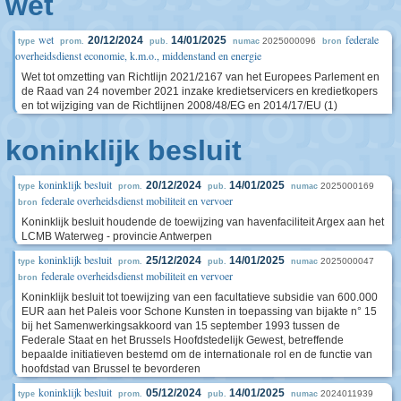
wet
wet
federale
20/12/2024
14/01/2025
2025000096
type
prom.
pub.
numac
bron
overheidsdienst economie, k.m.o., middenstand en energie
Wet tot omzetting van Richtlijn 2021/2167 van het Europees Parlement en
de Raad van 24 november 2021 inzake kredietservicers en kredietkopers
en tot wijziging van de Richtlijnen 2008/48/EG en 2014/17/EU (1)
koninklijk besluit
koninklijk besluit
20/12/2024
14/01/2025
2025000169
type
prom.
pub.
numac
federale overheidsdienst mobiliteit en vervoer
bron
Koninklijk besluit houdende de toewijzing van havenfaciliteit Argex aan het
LCMB Waterweg - provincie Antwerpen
koninklijk besluit
25/12/2024
14/01/2025
2025000047
type
prom.
pub.
numac
federale overheidsdienst mobiliteit en vervoer
bron
Koninklijk besluit tot toewijzing van een facultatieve subsidie van 600.000
EUR aan het Paleis voor Schone Kunsten in toepassing van bijakte n° 15
bij het Samenwerkingsakkoord van 15 september 1993 tussen de
Federale Staat en het Brussels Hoofdstedelijk Gewest, betreffende
bepaalde initiatieven bestemd om de internationale rol en de functie van
hoofdstad van Brussel te bevorderen
koninklijk besluit
05/12/2024
14/01/2025
2024011939
type
prom.
pub.
numac