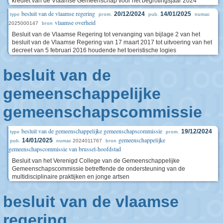
krediet van de Vlaamse Gemeenschap voor het begrotingsjaar 2024
besluit van de vlaamse regering
20/12/2024
14/01/2025
type
prom.
pub.
numac
vlaamse overheid
2025000147
bron
Besluit van de Vlaamse Regering tot vervanging van bijlage 2 van het
besluit van de Vlaamse Regering van 17 maart 2017 tot uitvoering van het
decreet van 5 februari 2016 houdende het toeristische logies
besluit van de
gemeenschappelijke
gemeenschapscommissie
besluit van de gemeenschappelijke gemeenschapscommissie
19/12/2024
type
prom.
gemeenschappelijke
14/01/2025
2024011767
pub.
numac
bron
gemeenschapscommissie van brussel-hoofdstad
Besluit van het Verenigd College van de Gemeenschappelijke
Gemeenschapscommissie betreffende de ondersteuning van de
multidisciplinaire praktijken en jonge artsen
besluit van de vlaamse
regering