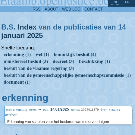
^
-
NL
FR
RSS
ABOUT
WEB LOG
CONTACT
B.S.
Index
van de publicaties van 14
januari
2025
Snelle toegang:
erkenning (1)
wet (1)
koninklijk besluit (4)
ministerieel besluit (3)
decreet (3)
beschikking (1)
besluit van de vlaamse regering (3)
besluit van de gemeenschappelijke gemeenschapscommissie (1)
document (1)
erkenning
erkenning
vlaamse
--
14/01/2025
2024011879
type
prom.
pub.
numac
bron
overheid
Erkenning van scholen voor het besturen van motorvoertuigen