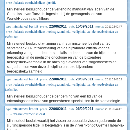
federale overheidsdienst justitie
bron
Ministerieel besluit houdende verlenging mandaat van leden van de
Commissie van Toezicht ingesteld bij de gevangenissen van
Wortel/Hoogstraten/Tilburg
ministerieel besluit
22/08/2011
15/09/2011
2011024247
type
prom.
pub.
numac
federale overheidsdienst volksgezondheid, veiligheid van de voedselketen en
bron
leefmilieu
Ministerieel besluit tot wijziging van het ministerieel besluit van 26
september 2007 tot vaststelling van de bijzondere criteria voor de
erkenning van geneesheren-specialisten, houders van de bijzondere
beroepstitel in de medische oncologie en van de bijzondere
beroepsbekwaamheid in de oncologie evenals van stagemeesters en
stagediensten voor deze discipline en deze bijzondere
beroepsbekwaamheid
ministerieel besluit
22/08/2011
20/09/2011
2011024252
type
prom.
pub.
numac
federale overheidsdienst volksgezondheid, veiligheid van de voedselketen en
bron
leefmilieu
Ministerieel besluit houdende benoeming van een lid van de
erkenningscommissie van geneesheren-specialisten in de stomatologie
ministerieel besluit
22/08/2011
06/09/2011
2011204442
type
prom.
pub.
numac
waalse overheidsdienst
bron
Ministerieel besluit waarbij het vissen op bepaalde vissen gedurende de
sluitingsperiode tijdelijk toegelaten is in de vijver "Pont d'Oye" te Habay-la-