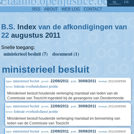
^
-
NL
FR
RSS
ABOUT
WEB LOG
CONTACT
B.S.
Index
van de afkondigingen van
22
augustus
2011
Snelle toegang:
ministerieel besluit (7)
document (1)
ministerieel besluit
ministerieel besluit
22/08/2011
30/08/2011
2011009599
type
prom.
pub.
numac
federale overheidsdienst justitie
bron
Ministerieel besluit houdende verlenging mandaat van leden van de
Commissie van Toezicht ingesteld bij de gevangenis van Dendermonde
ministerieel besluit
22/08/2011
30/08/2011
2011009598
type
prom.
pub.
numac
federale overheidsdienst justitie
bron
Ministerieel besluit houdende verlenging mandaat en benoeming van
leden van de Commissie van Toezicht
ministerieel besluit
22/08/2011
30/08/2011
2011009600
type
prom.
pub.
numac