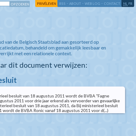
-
-
-
-
PRIVÉLEVEN
RSS
ABOUT
WEB LOG
CONTACT
NL
FR
ud van de Belgisch Staatsblad aan gesorteerd op
icatiedatum, behandeld om gemakkelijk leesbaar en
verrijkt met een relationele context.
aar dit document verwijzen:
esluit
terieel besluit van 18 augustus 2011 wordt de BVBA "Fagne
gustus 2011 voor drie jaar erkend als vervoerder van gevaarlijke
sterieel besluit van 18 augustus 2011, da Bij ministerieel besluit
 wordt de BVBA Ronic vanaf 18 augustus 2011 voor d(...)