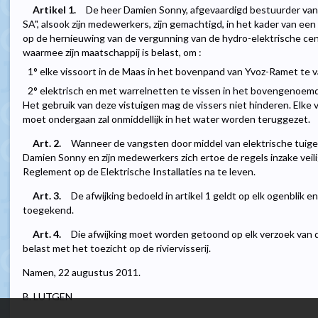
Artikel 1.
De heer Damien Sonny, afgevaardigd bestuurder van
SA", alsook zijn medewerkers, zijn gemachtigd, in het kader van ee
op de hernieuwing van de vergunning van de hydro-elektrische ce
waarmee zijn maatschappij is belast, om :
1° elke vissoort in de Maas in het bovenpand van Yvoz-Ramet te 
2° elektrisch en met warrelnetten te vissen in het bovengenoem
Het gebruik van deze vistuigen mag de vissers niet hinderen. Elke 
moet ondergaan zal onmiddellijk in het water worden teruggezet.
Art. 2.
Wanneer de vangsten door middel van elektrische tuig
Damien Sonny en zijn medewerkers zich ertoe de regels inzake vei
Reglement op de Elektrische Installaties na te leven.
Art. 3.
De afwijking bedoeld in artikel 1 geldt op elk ogenblik
toegekend.
Art. 4.
Die afwijking moet worden getoond op elk verzoek van
belast met het toezicht op de riviervisserij.
Namen, 22 augustus 2011.
B. LUTGEN