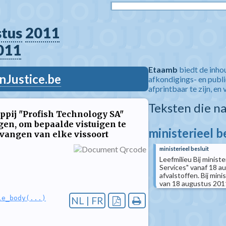
stus
2011
011
Etaamb
biedt de inho
nJustice.be
afkondigings- en publ
afprintbaar te zijn, en 
Teksten die n
ppij "Profish Technology SA"
gen, om bepaalde vistuigen te
ministerieel b
 vangen van elke vissoort
ministerieel besluit
Leefmilieu Bij minis
Services" vanaf 18 au
afvalstoffen. Bij mini
van 18 augustus 2011
le_body(...)
NL | FR