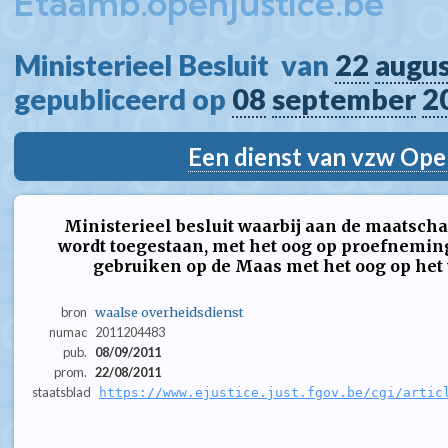
Etaamb.openjustice.be
Ministerieel Besluit  van 
22
augu
gepubliceerd op 
08
september
2
Een dienst van vzw Ope
Ministerieel besluit waarbij aan de maatscha
wordt toegestaan, met het oog op proefnemin
gebruiken op de Maas met het oog op het
bron
waalse overheidsdienst
numac
2011204483
pub.
08/09/2011
prom.
22/08/2011
staatsblad
https://www.ejustice.just.fgov.be/cgi/artic