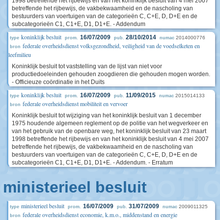
1998 betreffende het rijbewijs en van het koninklijk besluit van 4 mei 2007
betreffende het rijbewijs, de vakbekwaamheid en de nascholing van
bestuurders van voertuigen van de categorieën C, C+E, D, D+E en de
subcategorieën C1, C1+E, D1, D1+E. - Addendum
koninklijk besluit
16/07/2009
28/10/2014
2014000776
type
prom.
pub.
numac
federale overheidsdienst volksgezondheid, veiligheid van de voedselketen en
bron
leefmilieu
Koninklijk besluit tot vaststelling van de lijst van niet voor
productiedoeleinden gehouden zoogdieren die gehouden mogen worden.
- Officieuze coördinatie in het Duits
koninklijk besluit
16/07/2009
11/09/2015
2015014133
type
prom.
pub.
numac
federale overheidsdienst mobiliteit en vervoer
bron
Koninklijk besluit tot wijziging van het koninklijk besluit van 1 december
1975 houdende algemeen reglement op de politie van het wegverkeer en
van het gebruik van de openbare weg, het koninklijk besluit van 23 maart
1998 betreffende het rijbewijs en van het koninklijk besluit van 4 mei 2007
betreffende het rijbewijs, de vakbekwaamheid en de nascholing van
bestuurders van voertuigen van de categorieën C, C+E, D, D+E en de
subcategorieën C1, C1+E, D1, D1+E. - Addendum. - Erratum
ministerieel besluit
ministerieel besluit
16/07/2009
31/07/2009
2009011325
type
prom.
pub.
numac
federale overheidsdienst economie, k.m.o., middenstand en energie
bron