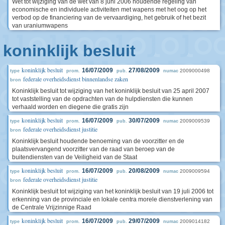
Wet tot wijziging van de wet van 8 juni 2006 houdende regeling van
economische en individuele activiteiten met wapens met het oog op het
verbod op de financiering van de vervaardiging, het gebruik of het bezit
van uraniumwapens
koninklijk besluit
koninklijk besluit
16/07/2009
27/08/2009
2009000498
type
prom.
pub.
numac
federale overheidsdienst binnenlandse zaken
bron
Koninklijk besluit tot wijziging van het koninklijk besluit van 25 april 2007
tot vaststelling van de opdrachten van de hulpdiensten die kunnen
verhaald worden en diegene die gratis zijn
koninklijk besluit
16/07/2009
30/07/2009
2009009539
type
prom.
pub.
numac
federale overheidsdienst justitie
bron
Koninklijk besluit houdende benoeming van de voorzitter en de
plaatsvervangend voorzitter van de raad van beroep van de
buitendiensten van de Veiligheid van de Staat
koninklijk besluit
16/07/2009
20/08/2009
2009009594
type
prom.
pub.
numac
federale overheidsdienst justitie
bron
Koninklijk besluit tot wijziging van het koninklijk besluit van 19 juli 2006 tot
erkenning van de provinciale en lokale centra morele dienstverlening van
de Centrale Vrijzinnige Raad
koninklijk besluit
16/07/2009
29/07/2009
2009014182
type
prom.
pub.
numac