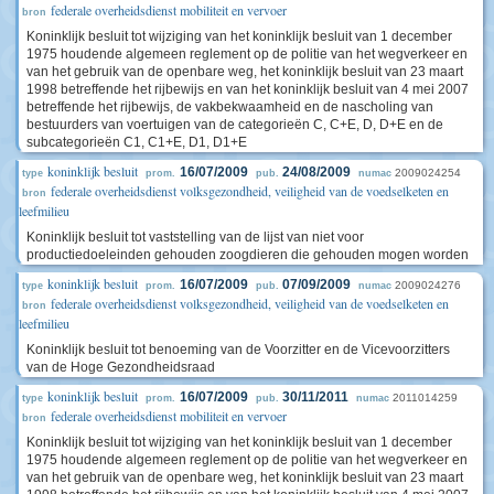
federale overheidsdienst mobiliteit en vervoer
bron
Koninklijk besluit tot wijziging van het koninklijk besluit van 1 december
1975 houdende algemeen reglement op de politie van het wegverkeer en
van het gebruik van de openbare weg, het koninklijk besluit van 23 maart
1998 betreffende het rijbewijs en van het koninklijk besluit van 4 mei 2007
betreffende het rijbewijs, de vakbekwaamheid en de nascholing van
bestuurders van voertuigen van de categorieën C, C+E, D, D+E en de
subcategorieën C1, C1+E, D1, D1+E
koninklijk besluit
16/07/2009
24/08/2009
2009024254
type
prom.
pub.
numac
federale overheidsdienst volksgezondheid, veiligheid van de voedselketen en
bron
leefmilieu
Koninklijk besluit tot vaststelling van de lijst van niet voor
productiedoeleinden gehouden zoogdieren die gehouden mogen worden
koninklijk besluit
16/07/2009
07/09/2009
2009024276
type
prom.
pub.
numac
federale overheidsdienst volksgezondheid, veiligheid van de voedselketen en
bron
leefmilieu
Koninklijk besluit tot benoeming van de Voorzitter en de Vicevoorzitters
van de Hoge Gezondheidsraad
koninklijk besluit
16/07/2009
30/11/2011
2011014259
type
prom.
pub.
numac
federale overheidsdienst mobiliteit en vervoer
bron
Koninklijk besluit tot wijziging van het koninklijk besluit van 1 december
1975 houdende algemeen reglement op de politie van het wegverkeer en
van het gebruik van de openbare weg, het koninklijk besluit van 23 maart