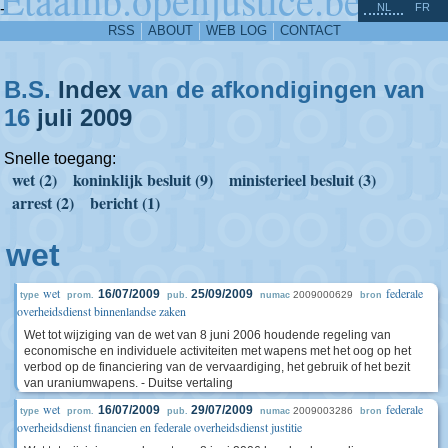
^
-
NL
FR
RSS
ABOUT
WEB LOG
CONTACT
B.S.
Index
van de afkondigingen van
16
juli
2009
Snelle toegang:
wet (2)
koninklijk besluit (9)
ministerieel besluit (3)
arrest (2)
bericht (1)
wet
wet
federale
16/07/2009
25/09/2009
2009000629
type
prom.
pub.
numac
bron
overheidsdienst binnenlandse zaken
Wet tot wijziging van de wet van 8 juni 2006 houdende regeling van
economische en individuele activiteiten met wapens met het oog op het
verbod op de financiering van de vervaardiging, het gebruik of het bezit
van uraniumwapens. - Duitse vertaling
wet
federale
16/07/2009
29/07/2009
2009003286
type
prom.
pub.
numac
bron
overheidsdienst financien en federale overheidsdienst justitie