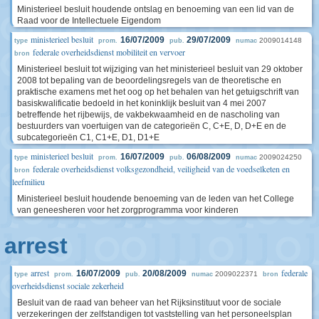
Ministerieel besluit houdende ontslag en benoeming van een lid van de
Raad voor de Intellectuele Eigendom
ministerieel besluit
16/07/2009
29/07/2009
2009014148
type
prom.
pub.
numac
federale overheidsdienst mobiliteit en vervoer
bron
Ministerieel besluit tot wijziging van het ministerieel besluit van 29 oktober
2008 tot bepaling van de beoordelingsregels van de theoretische en
praktische examens met het oog op het behalen van het getuigschrift van
basiskwalificatie bedoeld in het koninklijk besluit van 4 mei 2007
betreffende het rijbewijs, de vakbekwaamheid en de nascholing van
bestuurders van voertuigen van de categorieën C, C+E, D, D+E en de
subcategorieën C1, C1+E, D1, D1+E
ministerieel besluit
16/07/2009
06/08/2009
2009024250
type
prom.
pub.
numac
federale overheidsdienst volksgezondheid, veiligheid van de voedselketen en
bron
leefmilieu
Ministerieel besluit houdende benoeming van de leden van het College
van geneesheren voor het zorgprogramma voor kinderen
arrest
arrest
federale
16/07/2009
20/08/2009
2009022371
type
prom.
pub.
numac
bron
overheidsdienst sociale zekerheid
Besluit van de raad van beheer van het Rijksinstituut voor de sociale
verzekeringen der zelfstandigen tot vaststelling van het personeelsplan