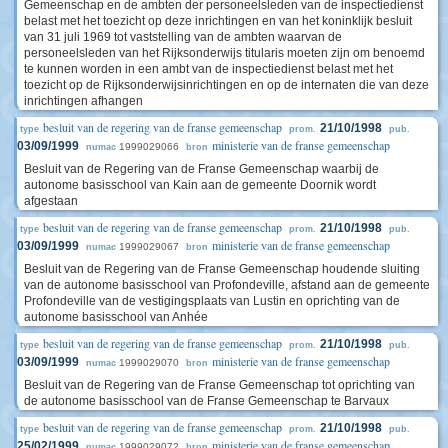
Gemeenschap en de ambten der personeelsleden van de inspectiedienst
belast met het toezicht op deze inrichtingen en van het koninklijk besluit
van 31 juli 1969 tot vaststelling van de ambten waarvan de
personeelsleden van het Rijksonderwijs titularis moeten zijn om benoemd
te kunnen worden in een ambt van de inspectiedienst belast met het
toezicht op de Rijksonderwijsinrichtingen en op de internaten die van deze
inrichtingen afhangen
besluit van de regering van de franse gemeenschap
21/10/1998
type
prom.
pub.
ministerie van de franse gemeenschap
03/09/1999
1999029066
numac
bron
Besluit van de Regering van de Franse Gemeenschap waarbij de
autonome basisschool van Kain aan de gemeente Doornik wordt
afgestaan
besluit van de regering van de franse gemeenschap
21/10/1998
type
prom.
pub.
ministerie van de franse gemeenschap
03/09/1999
1999029067
numac
bron
Besluit van de Regering van de Franse Gemeenschap houdende sluiting
van de autonome basisschool van Profondeville, afstand aan de gemeente
Profondeville van de vestigingsplaats van Lustin en oprichting van de
autonome basisschool van Anhée
besluit van de regering van de franse gemeenschap
21/10/1998
type
prom.
pub.
ministerie van de franse gemeenschap
03/09/1999
1999029070
numac
bron
Besluit van de Regering van de Franse Gemeenschap tot oprichting van
de autonome basisschool van de Franse Gemeenschap te Barvaux
besluit van de regering van de franse gemeenschap
21/10/1998
type
prom.
pub.
ministerie van de franse gemeenschap
25/02/1999
1999029072
numac
bron