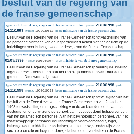
besluit van de regering van
de franse gemeenschap
besluit van de regering van de franse gemeenschap
21/10/1998
type
prom.
pub.
ministerie van de franse gemeenschap
14/11/1998
1998029512
numac
bron
Besluit van de Regering van de Franse Gemeenschap tot vaststelling van
de personeelsformatie van de inspectiedienst belast met het toezicht op de
inrichtingen voor buitengewoon onderwijs van de Franse Gemeenschap
besluit van de regering van de franse gemeenschap
21/10/1998
type
prom.
pub.
ministerie van de franse gemeenschap
01/05/1999
1999029064
numac
bron
Besluit van de Regering van de Franse Gemeenschap waarbij de afdeling
lager onderwijs verbonden aan het koninklijk atheneum van Dour aan de
gemeente Dour wordt afgestaan
besluit van de regering van de franse gemeenschap
21/10/1998
type
prom.
pub.
ministerie van de franse gemeenschap
14/11/1998
1998029513
numac
bron
Besluit van de Regering van de Franse Gemeenschap tot wijziging van het
besluit van de Executieve van de Franse Gemeenschap van 2 oktober
1968 tot vaststelling en rangschikking van de ambten der leden van het
bestuurs- en onderwijzend personeel, van het opvoedend hulppersoneel,
van het paramedisch personeel, van het psychologisch personeel, van het
maatschappelijk personeel der inrichtingen voor voorschools, lager,
buitengewoon, middelbaar, technisch, kunstonderwijs, onderwijs voor
sociale promotie en hoger onderwijs buiten de universiteit van de Franse