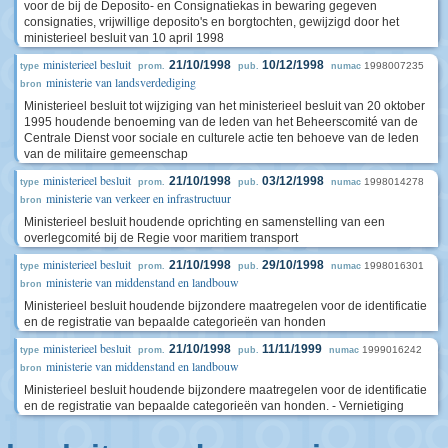
voor de bij de Deposito- en Consignatiekas in bewaring gegeven
consignaties, vrijwillige deposito's en borgtochten, gewijzigd door het
ministerieel besluit van 10 april 1998
ministerieel besluit
21/10/1998
10/12/1998
1998007235
type
prom.
pub.
numac
ministerie van landsverdediging
bron
Ministerieel besluit tot wijziging van het ministerieel besluit van 20 oktober
1995 houdende benoeming van de leden van het Beheerscomité van de
Centrale Dienst voor sociale en culturele actie ten behoeve van de leden
van de militaire gemeenschap
ministerieel besluit
21/10/1998
03/12/1998
1998014278
type
prom.
pub.
numac
ministerie van verkeer en infrastructuur
bron
Ministerieel besluit houdende oprichting en samenstelling van een
overlegcomité bij de Regie voor maritiem transport
ministerieel besluit
21/10/1998
29/10/1998
1998016301
type
prom.
pub.
numac
ministerie van middenstand en landbouw
bron
Ministerieel besluit houdende bijzondere maatregelen voor de identificatie
en de registratie van bepaalde categorieën van honden
ministerieel besluit
21/10/1998
11/11/1999
1999016242
type
prom.
pub.
numac
ministerie van middenstand en landbouw
bron
Ministerieel besluit houdende bijzondere maatregelen voor de identificatie
en de registratie van bepaalde categorieën van honden. - Vernietiging