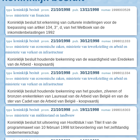
koninklijk besluit
21/10/1998
13/11/1998
1998003528
type
prom.
pub.
numac
ministerie van financien
bron
Koninklijk besluit tot erkenning van culturele instellingen voor de
toepassing van artikel 104, 3°, d, van het Wetboek van de
inkomstenbelastingen 1992
koninklijk besluit
21/10/1998
30/12/1998
1998011333
type
prom.
pub.
numac
ministerie van economische zaken, ministerie van tewerkstelling en arbeid en
bron
ministerie van verkeer en infrastructuur
Koninklijk besluit houdende toekenning van de waardigheid van Eredeken
van de Arbeid - koopvaardij
koninklijk besluit
21/10/1998
30/12/1998
1998011334
type
prom.
pub.
numac
ministerie van economische zaken, ministerie van tewerkstelling en arbeid en
bron
ministerie van verkeer en infrastructuur
Koninklijk besluit houdende toekenning van het gouden, zilveren of
bronzen erekenteken van Laureaat van de Arbeid van België en van de
ster van Cadet van de Arbeid van België - koopvaardij
koninklijk besluit
21/10/1998
19/11/1998
1998016303
type
prom.
pub.
numac
ministerie van middenstand en landbouw
bron
Koninklijk besluit tot uitvoering van Hoofdstuk I van Titel II van de
programmawet van 10 februari 1998 tot bevordering van het zelfstandig
ondernemerschap