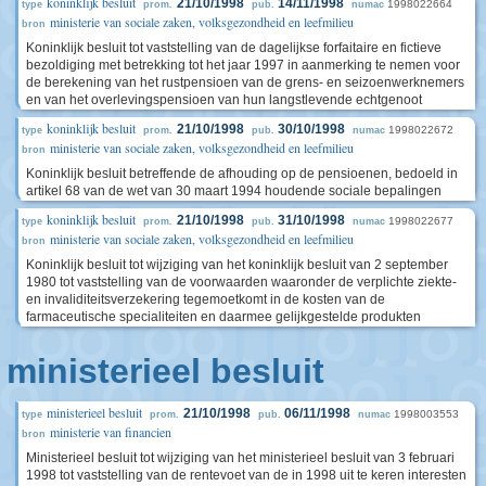
koninklijk besluit
21/10/1998
14/11/1998
1998022664
type
prom.
pub.
numac
ministerie van sociale zaken, volksgezondheid en leefmilieu
bron
Koninklijk besluit tot vaststelling van de dagelijkse forfaitaire en fictieve
bezoldiging met betrekking tot het jaar 1997 in aanmerking te nemen voor
de berekening van het rustpensioen van de grens- en seizoenwerknemers
en van het overlevingspensioen van hun langstlevende echtgenoot
koninklijk besluit
21/10/1998
30/10/1998
1998022672
type
prom.
pub.
numac
ministerie van sociale zaken, volksgezondheid en leefmilieu
bron
Koninklijk besluit betreffende de afhouding op de pensioenen, bedoeld in
artikel 68 van de wet van 30 maart 1994 houdende sociale bepalingen
koninklijk besluit
21/10/1998
31/10/1998
1998022677
type
prom.
pub.
numac
ministerie van sociale zaken, volksgezondheid en leefmilieu
bron
Koninklijk besluit tot wijziging van het koninklijk besluit van 2 september
1980 tot vaststelling van de voorwaarden waaronder de verplichte ziekte-
en invaliditeitsverzekering tegemoetkomt in de kosten van de
farmaceutische specialiteiten en daarmee gelijkgestelde produkten
ministerieel besluit
ministerieel besluit
21/10/1998
06/11/1998
1998003553
type
prom.
pub.
numac
ministerie van financien
bron
Ministerieel besluit tot wijziging van het ministerieel besluit van 3 februari
1998 tot vaststelling van de rentevoet van de in 1998 uit te keren interesten