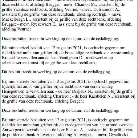
deze rechtbank, afdeling Brugge; - mevr. Chamon M., assistent bij de
griffie van deze rechtbank, afdeling Veurne; - mevr. Dufraimont A.,
assistent bij de griffie van deze rechtbank, afdeling Kortrijk; - mevr.
Maekelbergh L., assistent bij de griffie van deze rechtbank, afdeling
Brugge; - mevr. Ryckewaert E., assistent bij de griffie van deze rechtbank,
afdeling Veurne;
Deze besluiten treden in werking op de datum van de eedaflegging.
Bij ministerieel besluit van 12 augustus 2021, is opdracht gegeven om
tijdelijk het ambt van griffier bij de Franstalige rechtbank van eerste aanleg
Brussel te vervullen aan de heer Vantighem D., medewerker op
arbeidsovereenkomst bij de griffie van deze rechtbank;
Dit besluit treedt in werking op de datum van de eedaflegging.
Bij ministeriele besluiten van 12 augustus 2021, is opdracht gegeven om
tijdelijk het ambt van griffier bij de rechtbank van eerste aanleg
Henegouwen te vervullen aan: - de heer Dispaux N., assistent bij de griffie
van deze rechtbank, afdeling Charleroi; - de heer Karabelen N., assistent bij
de griffie van deze rechtbank, afdeling Bergen;
Deze besluiten treden in werking op de datum van de eedaflegging.
Bij ministeriele besluiten van 12 augustus 2021, is opdracht gegeven om
tijdelijk het ambt van griffier bij de vredegerechten van het arrondissement
Antwerpen te vervullen aan: de heer Fieuws A., assistent bij de griffie van
de politierechtbank Antwerpen, afdeling Antwerpen; - mevr. Gyselinckx