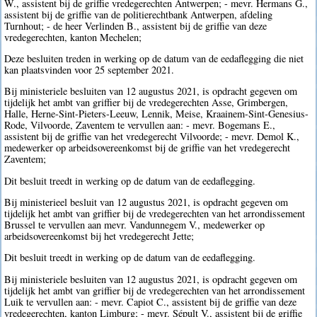
W., assistent bij de griffie vredegerechten Antwerpen; - mevr. Hermans G.,
assistent bij de griffie van de politierechtbank Antwerpen, afdeling
Turnhout; - de heer Verlinden B., assistent bij de griffie van deze
vredegerechten, kanton Mechelen;
Deze besluiten treden in werking op de datum van de eedaflegging die niet
kan plaatsvinden voor 25 september 2021.
Bij ministeriele besluiten van 12 augustus 2021, is opdracht gegeven om
tijdelijk het ambt van griffier bij de vredegerechten Asse, Grimbergen,
Halle, Herne-Sint-Pieters-Leeuw, Lennik, Meise, Kraainem-Sint-Genesius-
Rode, Vilvoorde, Zaventem te vervullen aan: - mevr. Bogemans E.,
assistent bij de griffie van het vredegerecht Vilvoorde; - mevr. Demol K.,
medewerker op arbeidsovereenkomst bij de griffie van het vredegerecht
Zaventem;
Dit besluit treedt in werking op de datum van de eedaflegging.
Bij ministerieel besluit van 12 augustus 2021, is opdracht gegeven om
tijdelijk het ambt van griffier bij de vredegerechten van het arrondissement
Brussel te vervullen aan mevr. Vandunnegem V., medewerker op
arbeidsovereenkomst bij het vredegerecht Jette;
Dit besluit treedt in werking op de datum van de eedaflegging.
Bij ministeriele besluiten van 12 augustus 2021, is opdracht gegeven om
tijdelijk het ambt van griffier bij de vredegerechten van het arrondissement
Luik te vervullen aan: - mevr. Capiot C., assistent bij de griffie van deze
vredegerechten, kanton Limburg; - mevr. Sépult V., assistent bij de griffie