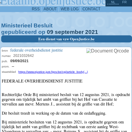
^
-
NL
FR
RSS
ABOUT
WEB LOG
CONTACT
Ministerieel Besluit
gepubliceerd op
09
september
2021
Een dienst van vzw OpenJustice.be
federale overheidsdienst justitie
bron
2021032642
numac
09/09/2021
pub.
--
prom.
staatsblad
https://www.ejustice.just.fgov.be/cgi/article_body(...)
FEDERALE OVERHEIDSDIENST JUSTITIE
Rechterlijke Orde Bij ministerieel besluit van 12 augustus 2021, is opdracht
gegeven om tijdelijk het ambt van griffier bij het Hof van Cassatie te
vervullen aan mevr. Mertens J., assistent bij de griffie van dit Hof;
Dit besluit treedt in werking op de datum van de eedaflegging.
Bij ministeriele besluiten van 12 augustus 2021, is opdracht gegeven om
tijdelijk het ambt van griffier bij de rechtbank van eerste aanleg West-
Vlaanderen te vervullen aan: - mevr. Beirens S., assistent bij de griffie van