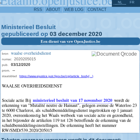
^
-
NL
FR
RSS
ABOUT
WEB LOG
CONTACT
Ministerieel Besluit
gepubliceerd op
03
december
2020
Een dienst van vzw OpenJustice.be
waalse overheidsdienst
bron
2020205015
numac
03/12/2020
pub.
--
prom.
staatsblad
https://www.ejustice.just.fgov.be/cgi/article_body(...)
WAALSE OVERHEIDSDIENST
ministerieel besluit van 17 november 2020
Sociale actie Bij
wordt de
erkenning van "Mutalité neutre de Hainaut", gelegen avenue de Waterloo 23
te 6000 Charleroi, als schuldbemiddelingsdienst ingetrokken op 1 januari
2020, overeenkomstig het Waals wetboek van sociale actie en gezondheid,
in het bijzonder de artikelen 119 tot 126 betreffende de erkenning van de
schuldbemiddelingsinstellingen. De erkenning heeft het nummer
RW/SMD/539.2020/205015