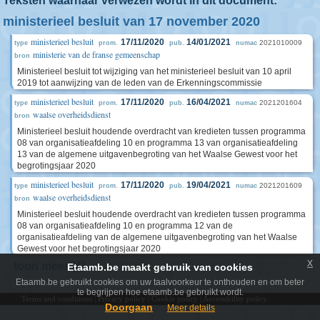
Teksten waarnaar verwezen wordt in dit document:
ministerieel besluit van 17 november 2020
ministerieel besluit
17/11/2020
14/01/2021
2021010009
type
prom.
pub.
numac
ministerie van de franse gemeenschap
bron
Ministerieel besluit tot wijziging van het ministerieel besluit van 10 april
2019 tot aanwijzing van de leden van de Erkenningscommissie
ministerieel besluit
17/11/2020
16/04/2021
2021201604
type
prom.
pub.
numac
waalse overheidsdienst
bron
Ministerieel besluit houdende overdracht van kredieten tussen programma
08 van organisatieafdeling 10 en programma 13 van organisatieafdeling
13 van de algemene uitgavenbegroting van het Waalse Gewest voor het
begrotingsjaar 2020
ministerieel besluit
17/11/2020
19/04/2021
2021201609
type
prom.
pub.
numac
waalse overheidsdienst
bron
Ministerieel besluit houdende overdracht van kredieten tussen programma
08 van organisatieafdeling 10 en programma 12 van de
organisatieafdeling van de algemene uitgavenbegroting van het Waalse
Gewest voor het begrotingsjaar 2020
x
toon meer (4)
Etaamb.be maakt gebruik van cookies
Etaamb.be gebruikt cookies om uw taalvoorkeur te onthouden en om beter
te begrijpen hoe etaamb.be gebruikt wordt.
Terms and conditions
|
Privacy policy
|
Cookie policy
|
Accessibility policy
Doorgaan
Meer details