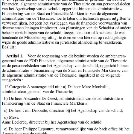
Financiën, algemene administratie van de Thesaurie en aan personeelsleden
van het Agentschap van de schuld, opgericht binnen de administratie «
Financiering van de Staat en Financiële Markten », van de algemene
administratie van de Thesaurie, toe te laten om technisch gezien uitgiften te
verwezenlijken, hetgeen het vastleggen van de financiële voorwaarden van
diverse staatsleningen impliceert, om plaatsingen van de Schatkist of andere
beheersverrichtingen van de schuld, toegestaan door of krachtens de wet
houdende de Middelenbegroting, te doen en om hiervan op rechtsgeldige
wijze de goede administratieve en juridische afhandeling te verzekeren,
Besluit :
Artikel 1.
Voor de toepassing van dit besluit worden de ambtenaren-
generaal van de FOD Financiën, algemene administratie van de Thesaurie
en de personeelsleden van het Agentschap van de schuld, opgericht binnen
de administratie « Financiering van de Staat en Financiële Markten », van
de algemene administratie van de Thesaurie, ingedeeld in de volgende
categorieën :
1° Categorie A samengesteld uit : a) De heer Marc Monbaliu,
administrateur-generaal van de Thesaurie;
b) De heer Alexandre De Geest, administrateur van de administratie «
Financiering van de Staat en Financiële Markten »;
c) De heer Jean Deboutte, directeur bij het Agentschap van de schuld;
d) Mevr.
Anne Leclercq, directeur bij het Agentschap van de schuld;
e) De heer Philippe Lepoutre, verantwoordelijke van de back office bij het
Agentschap van de schuld;