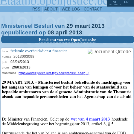
^
-
NL
FR
RSS
ABOUT
WEB LOG
CONTACT
Ministerieel Besluit van
29
maart
2013
gepubliceerd op
08
april
2013
Een dienst van vzw OpenJustice.be
federale overheidsdienst financien
bron
2013003098
numac
08/04/2013
pub.
29/03/2013
prom.
staatsblad
https://www.ejustice.just.fgov.be/cgi/article_body(...)
29 MAART 2013. - Ministerieel besluit betreffende de machtiging voor
het aangaan van leningen of voor het beheer van de staatsschuld aan
bepaalde ambtenaren van de algemene Administratie van de Thesaurie
alsook aan bepaalde personeelsleden van het Agentschap van de schuld
wet van 4 maart 2013
De Minister van Financiën, Gelet op de
houdende
de Middelenbegroting voor het begrotingsjaar 2013, artikel 8, § 5;
Overwegende dat het van belang is aan ambtenaren-generaal van de FOD