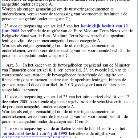
aangeduid onder categorie A.
Worden als enigen gemachtigd om de uitvoeringsdocumenten te
ondertekenen, vereist voor de toepassing van voornoemde besluiten : de
personen aangeduid onder categorie C;
koninklijk besluit van 12
2° voor de toepassing van artikel 5 van het
juni 2008
betreffende de uitgifte van de Euro Medium Term Notes van de
Belgische Staat wat de Euro Medium Term Notes betreft die openbare
leningen zijn : de personen aangeduid onder categorie A.
Worden als enigen gemachtigd om de uitvoeringsdocumenten te
ondertekenen, vereist voor de toepassing van het voornoemde besluit : de
personen aangeduid onder categorie C.
Art. 3.
In het kader van de bevoegdheden toegekend aan de Minister
van Financiën door artikel 8, § 1er, eerste lid, 2°, en tweede lid, van de
voornoemde wet, worden de bevoegdheden betreffende de uitgifte van
financieringsinstrumenten, andere dan de openbare leningen, binnen de
grenzen bepaald door dit artikel, in 2013 gedelegeerd aan de hieronder
aangeduide personen :
1° voor de toepassing van artikel 23 van het ministerieel ebsluit van 12
december 2000 betreffende algemene regels inzake de schatkistcertificaten :
de personen aangeduid onder categorie A.
Worden als enigen gemachtigd om de uitvoeringsdocumenten te
ondertekenen, vereist voor de toepassing van het voornoemd besluit : de
personen aangeduid onder de categorieën C en D;
2° voor de toepassing van de artikelen 9, vierde lid, 14 en 16 van het
ministerieel besluit van 6 juli 1998
betreffende de uitgifte van