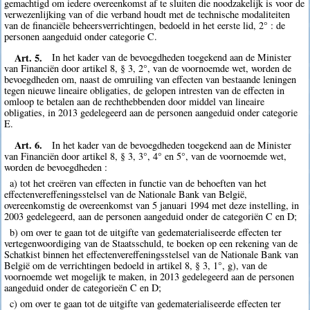
gemachtigd om iedere overeenkomst af te sluiten die noodzakelijk is voor de
verwezenlijking van of die verband houdt met de technische modaliteiten
van de financiële beheersverrichtingen, bedoeld in het eerste lid, 2° : de
personen aangeduid onder categorie C.
Art. 5.
In het kader van de bevoegdheden toegekend aan de Minister
van Financiën door artikel 8, § 3, 2°, van de voornoemde wet, worden de
bevoegdheden om, naast de omruiling van effecten van bestaande leningen
tegen nieuwe lineaire obligaties, de gelopen intresten van de effecten in
omloop te betalen aan de rechthebbenden door middel van lineaire
obligaties, in 2013 gedelegeerd aan de personen aangeduid onder categorie
E.
Art. 6.
In het kader van de bevoegdheden toegekend aan de Minister
van Financiën door artikel 8, § 3, 3°, 4° en 5°, van de voornoemde wet,
worden de bevoegdheden :
a) tot het creëren van effecten in functie van de behoeften van het
effectenvereffeningsstelsel van de Nationale Bank van België,
overeenkomstig de overeenkomst van 5 januari 1994 met deze instelling, in
2003 gedelegeerd, aan de personen aangeduid onder de categoriën C en D;
b) om over te gaan tot de uitgifte van gedematerialiseerde effecten ter
vertegenwoordiging van de Staatsschuld, te boeken op een rekening van de
Schatkist binnen het effectenvereffeningsstelsel van de Nationale Bank van
België om de verrichtingen bedoeld in artikel 8, § 3, 1°, g), van de
voornoemde wet mogelijk te maken, in 2013 gedelegeerd aan de personen
aangeduid onder de categorieën C en D;
c) om over te gaan tot de uitgifte van gedematerialiseerde effecten ter