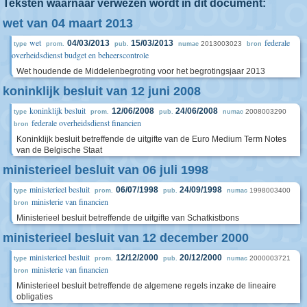
Teksten waarnaar verwezen wordt in dit document:
wet van 04 maart 2013
wet
federale
04/03/2013
15/03/2013
2013003023
type
prom.
pub.
numac
bron
overheidsdienst budget en beheerscontrole
Wet houdende de Middelenbegroting voor het begrotingsjaar 2013
koninklijk besluit van 12 juni 2008
koninklijk besluit
12/06/2008
24/06/2008
2008003290
type
prom.
pub.
numac
federale overheidsdienst financien
bron
Koninklijk besluit betreffende de uitgifte van de Euro Medium Term Notes
van de Belgische Staat
ministerieel besluit van 06 juli 1998
ministerieel besluit
06/07/1998
24/09/1998
1998003400
type
prom.
pub.
numac
ministerie van financien
bron
Ministerieel besluit betreffende de uitgifte van Schatkistbons
ministerieel besluit van 12 december 2000
ministerieel besluit
12/12/2000
20/12/2000
2000003721
type
prom.
pub.
numac
ministerie van financien
bron
Ministerieel besluit betreffende de algemene regels inzake de lineaire
obligaties