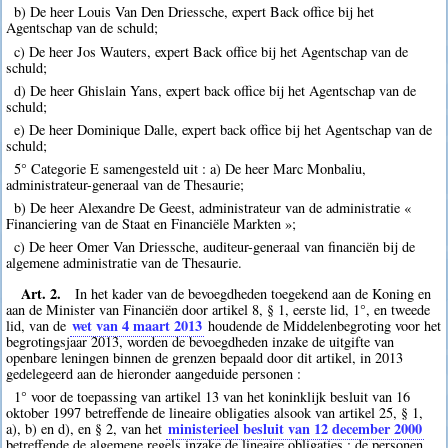
b) De heer Louis Van Den Driessche, expert Back office bij het
Agentschap van de schuld;
c) De heer Jos Wauters, expert Back office bij het Agentschap van de
schuld;
d) De heer Ghislain Yans, expert back office bij het Agentschap van de
schuld;
e) De heer Dominique Dalle, expert back office bij het Agentschap van de
schuld;
5° Categorie E samengesteld uit : a) De heer Marc Monbaliu,
administrateur-generaal van de Thesaurie;
b) De heer Alexandre De Geest, administrateur van de administratie «
Financiering van de Staat en Financiële Markten »;
c) De heer Omer Van Driessche, auditeur-generaal van financiën bij de
algemene administratie van de Thesaurie.
Art. 2.
In het kader van de bevoegdheden toegekend aan de Koning en
aan de Minister van Financiën door artikel 8, § 1, eerste lid, 1°, en tweede
wet van 4 maart 2013
lid, van de
houdende de Middelenbegroting voor het
begrotingsjaar 2013, worden de bevoegdheden inzake de uitgifte van
openbare leningen binnen de grenzen bepaald door dit artikel, in 2013
gedelegeerd aan de hieronder aangeduide personen :
1° voor de toepassing van artikel 13 van het koninklijk besluit van 16
oktober 1997 betreffende de lineaire obligaties alsook van artikel 25, § 1,
ministerieel besluit van 12 december 2000
a), b) en d), en § 2, van het
betreffende de algemene regels inzake de lineaire obligaties : de personen