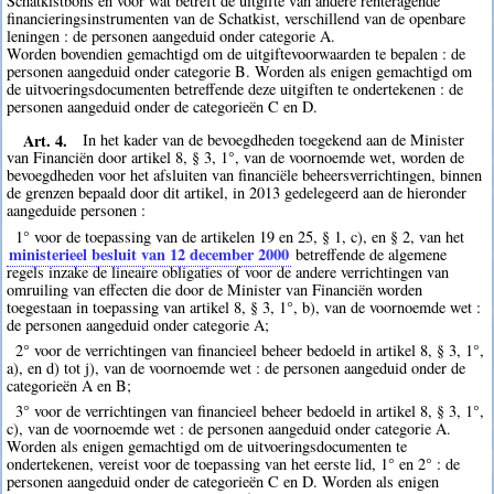
Schatkistbons en voor wat betreft de uitgifte van andere renteragende
financieringsinstrumenten van de Schatkist, verschillend van de openbare
leningen : de personen aangeduid onder categorie A.
Worden bovendien gemachtigd om de uitgiftevoorwaarden te bepalen : de
personen aangeduid onder categorie B. Worden als enigen gemachtigd om
de uitvoeringsdocumenten betreffende deze uitgiften te ondertekenen : de
personen aangeduid onder de categorieën C en D.
Art. 4.
In het kader van de bevoegdheden toegekend aan de Minister
van Financiën door artikel 8, § 3, 1°, van de voornoemde wet, worden de
bevoegdheden voor het afsluiten van financiële beheersverrichtingen, binnen
de grenzen bepaald door dit artikel, in 2013 gedelegeerd aan de hieronder
aangeduide personen :
1° voor de toepassing van de artikelen 19 en 25, § 1, c), en § 2, van het
ministerieel besluit van 12 december 2000
betreffende de algemene
regels inzake de lineaire obligaties of voor de andere verrichtingen van
omruiling van effecten die door de Minister van Financiën worden
toegestaan in toepassing van artikel 8, § 3, 1°, b), van de voornoemde wet :
de personen aangeduid onder categorie A;
2° voor de verrichtingen van financieel beheer bedoeld in artikel 8, § 3, 1°,
a), en d) tot j), van de voornoemde wet : de personen aangeduid onder de
categorieën A en B;
3° voor de verrichtingen van financieel beheer bedoeld in artikel 8, § 3, 1°,
c), van de voornoemde wet : de personen aangeduid onder categorie A.
Worden als enigen gemachtigd om de uitvoeringsdocumenten te
ondertekenen, vereist voor de toepassing van het eerste lid, 1° en 2° : de
personen aangeduid onder de categorieën C en D. Worden als enigen