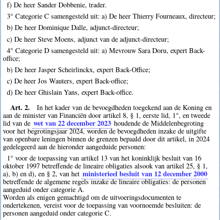
f) De heer Sander Dobbenie, trader.
3° Categorie C samengesteld uit: a) De heer Thierry Fourneaux, directeur;
b) De heer Dominique Dalle, adjunct-directeur;
c) De heer Steve Moens, adjunct van de adjunct-directeur;
4° Categorie D samengesteld uit: a) Mevrouw Sara Doru, expert Back-
office;
b) De heer Jasper Scheirlinckx, expert Back-Office;
c) De heer Jos Wauters, expert Back-office;
d) De heer Ghislain Yans, expert Back-office.
Art. 2.
In het kader van de bevoegdheden toegekend aan de Koning en
aan de minister van Financiën door artikel 8, § 1, eerste lid, 1°, en tweede
wet van 22 december 2023
lid van de
houdende de Middelenbegroting
voor het begrotingsjaar 2024, worden de bevoegdheden inzake de uitgifte
van openbare leningen binnen de grenzen bepaald door dit artikel, in 2024
gedelegeerd aan de hieronder aangeduide personen:
1° voor de toepassing van artikel 13 van het koninklijk besluit van 16
oktober 1997 betreffende de lineaire obligaties alsook van artikel 25, § 1,
ministerieel besluit van 12 december 2000
a), b) en d), en § 2, van het
betreffende de algemene regels inzake de lineaire obligaties: de personen
aangeduid onder categorie A.
Worden als enigen gemachtigd om de uitvoeringsdocumenten te
ondertekenen, vereist voor de toepassing van voornoemde besluiten: de
personen aangeduid onder categorie C.