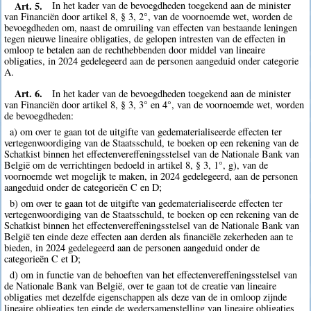
Art. 5.
In het kader van de bevoegdheden toegekend aan de minister
van Financiën door artikel 8, § 3, 2°, van de voornoemde wet, worden de
bevoegdheden om, naast de omruiling van effecten van bestaande leningen
tegen nieuwe lineaire obligaties, de gelopen intresten van de effecten in
omloop te betalen aan de rechthebbenden door middel van lineaire
obligaties, in 2024 gedelegeerd aan de personen aangeduid onder categorie
A.
Art. 6.
In het kader van de bevoegdheden toegekend aan de minister
van Financiën door artikel 8, § 3, 3° en 4°, van de voornoemde wet, worden
de bevoegdheden:
a) om over te gaan tot de uitgifte van gedematerialiseerde effecten ter
vertegenwoordiging van de Staatsschuld, te boeken op een rekening van de
Schatkist binnen het effectenvereffeningsstelsel van de Nationale Bank van
België om de verrichtingen bedoeld in artikel 8, § 3, 1°, g), van de
voornoemde wet mogelijk te maken, in 2024 gedelegeerd, aan de personen
aangeduid onder de categorieën C en D;
b) om over te gaan tot de uitgifte van gedematerialiseerde effecten ter
vertegenwoordiging van de Staatsschuld, te boeken op een rekening van de
Schatkist binnen het effectenvereffeningsstelsel van de Nationale Bank van
België ten einde deze effecten aan derden als financiële zekerheden aan te
bieden, in 2024 gedelegeerd aan de personen aangeduid onder de
categorieën C et D;
d) om in functie van de behoeften van het effectenvereffeningsstelsel van
de Nationale Bank van België, over te gaan tot de creatie van lineaire
obligaties met dezelfde eigenschappen als deze van de in omloop zijnde
lineaire obligaties ten einde de wedersamenstelling van lineaire obligaties