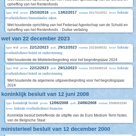
opheffing van het Rentenfonds
wet
federale
25/10/2016
13/02/2017
2017010551
type
prom.
pub.
numac
bron
overheidsdienst binnenlandse zaken
Wet houdende oprichting van het Federaal Agentschap van de Schuld en
opheffing van het Rentenfonds. - Duitse vertaling
wet van 22 december 2023
wet
federale
22/12/2023
29/12/2023
2023048531
type
prom.
pub.
numac
bron
overheidsdienst beleid en ondersteuning
Wet houdende de Middelenbegroting voor het begrotingsjaar 2024
wet
federale
22/12/2023
29/12/2023
2023048518
type
prom.
pub.
numac
bron
overheidsdienst beleid en ondersteuning
Wet houdende de algemene uitgavenbegroting voor het begrotingsjaar
2024
koninklijk besluit van 12 juni 2008
koninklijk besluit
12/06/2008
24/06/2008
2008003290
type
prom.
pub.
numac
federale overheidsdienst financien
bron
Koninklijk besluit betreffende de uitgifte van de Euro Medium Term Notes
van de Belgische Staat
ministerieel besluit van 12 december 2000