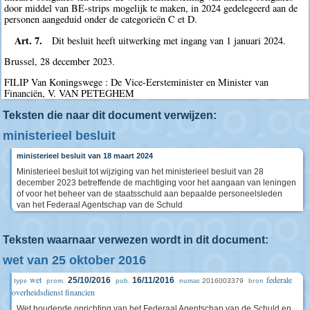
door middel van BE-strips mogelijk te maken, in 2024 gedelegeerd aan de
personen aangeduid onder de categorieën C et D.
Art. 7.
Dit besluit heeft uitwerking met ingang van 1 januari 2024.
Brussel, 28 december 2023.
FILIP Van Koningswege : De Vice-Eersteminister en Minister van
Financiën, V. VAN PETEGHEM
Teksten die naar dit document verwijzen:
ministerieel besluit
ministerieel besluit van 18 maart 2024
Ministerieel besluit tot wijziging van het ministerieel besluit van 28
december 2023 betreffende de machtiging voor het aangaan van leningen
of voor het beheer van de staatsschuld aan bepaalde personeelsleden
van het Federaal Agentschap van de Schuld
Teksten waarnaar verwezen wordt in dit document:
wet van 25 oktober 2016
wet
federale
25/10/2016
16/11/2016
2016003379
type
prom.
pub.
numac
bron
overheidsdienst financien
Wet houdende oprichting van het Federaal Agentschap van de Schuld en