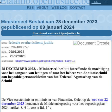
^
-
NL
FR
RSS
ABOUT
WEB LOG
CONTACT
Ministerieel Besluit van
28
december
2023
gepubliceerd op
09
januari
2024
Een dienst van vzw OpenJustice.be
federale overheidsdienst justitie
bron
2024000057
numac
09/01/2024
pub.
28/12/2023
prom.
staatsblad
https://www.ejustice.just.fgov.be/cgi/article_body(...)
28 DECEMBER 2023. - Ministerieel besluit betreffende de machtiging
voor het aangaan van leningen of voor het beheer van de staatsschuld
aan bepaalde personeelsleden van het Federaal Agentschap van de
Schuld
wet van 22
De Vice-eersteminister en minister van Financiën, Gelet op de
december 2023
houdende de Middelenbegroting voor het begrotingsjaar
2024, artikel 8, § 1, eerste lid, 1° ;