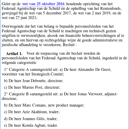
wet van 25 oktober 2016
Gelet op de
houdende oprichting van het
Federaal Agentschap van de Schuld en de opheffing van het Rentenfonds,
gewijzigd bij de wet van 5 december 2017, de wet van 2 mei 2019, en de
wet van 27 juni 2021;
Overwegende dat het van belang is bepaalde personeelsleden van het
Federaal Agentschap van de Schuld te machtigen om technisch gezien
uitgiften te verwezenlijken, alsook om financiële beheersverrichtingen af te
sluiten, en om hiervan op rechtsgeldige wijze de goede administratieve en
juridische afhandeling te verzekeren, Besluit :
Artikel 1.
Voor de toepassing van dit besluit worden de
personeelsleden van het Federaal Agentschap van de Schuld, ingedeeld in de
volgende categorieën:
1° Categorie A samengesteld uit: a) De heer Alexandre De Geest,
voorzitter van het Strategisch Comité;
b) De heer Jean Deboutte, directeur;
c) De heer Marius Post, directeur;
2° Categorie B samengesteld uit: a) De heer Jonas Vervoort, adjunct-
directeur;
b) De heer Marc Comans, new product manager;
c) De heer Aziz Akahloun, trader;
d) De heer Joannes Gilis, trader;
e) De heer Komla Agbati, trader.