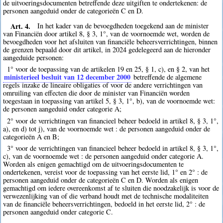
de uitvoeringsdocumenten betreffende deze uitgiften te ondertekenen: de
personen aangeduid onder de categorieën C en D.
Art. 4.
In het kader van de bevoegdheden toegekend aan de minister
van Financiën door artikel 8, § 3, 1°, van de voornoemde wet, worden de
bevoegdheden voor het afsluiten van financiële beheersverrichtingen, binnen
de grenzen bepaald door dit artikel, in 2024 gedelegeerd aan de hieronder
aangeduide personen:
1° voor de toepassing van de artikelen 19 en 25, § 1, c), en § 2, van het
ministerieel besluit van 12 december 2000
betreffende de algemene
regels inzake de lineaire obligaties of voor de andere verrichtingen van
omruiling van effecten die door de minister van Financiën worden
toegestaan in toepassing van artikel 5, § 3, 1°, b), van de voornoemde wet:
de personen aangeduid onder categorie A;
2° voor de verrichtingen van financieel beheer bedoeld in artikel 8, § 3, 1°,
a), en d) tot j), van de voornoemde wet : de personen aangeduid onder de
categorieën A en B;
3° voor de verrichtingen van financieel beheer bedoeld in artikel 8, § 3, 1°,
c), van de voornoemde wet : de personen aangeduid onder categorie A.
Worden als enigen gemachtigd om de uitvoeringsdocumenten te
ondertekenen, vereist voor de toepassing van het eerste lid, 1° en 2° : de
personen aangeduid onder de categorieën C en D. Worden als enigen
gemachtigd om iedere overeenkomst af te sluiten die noodzakelijk is voor de
verwezenlijking van of die verband houdt met de technische modaliteiten
van de financiële beheersverrichtingen, bedoeld in het eerste lid, 2° : de
personen aangeduid onder categorie C.