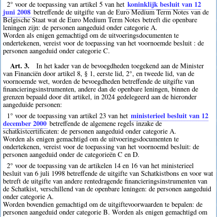
koninklijk besluit van 12
2° voor de toepassing van artikel 5 van het
juni 2008
betreffende de uitgifte van de Euro Medium Term Notes van de
Belgische Staat wat de Euro Medium Term Notes betreft die openbare
leningen zijn: de personen aangeduid onder categorie A.
Worden als enigen gemachtigd om de uitvoeringsdocumenten te
ondertekenen, vereist voor de toepassing van het voornoemde besluit : de
personen aangeduid onder categorie C.
Art. 3.
In het kader van de bevoegdheden toegekend aan de Minister
van Financiën door artikel 8, § 1, eerste lid, 2°, en tweede lid, van de
voornoemde wet, worden de bevoegdheden betreffende de uitgifte van
financieringsinstrumenten, andere dan de openbare leningen, binnen de
grenzen bepaald door dit artikel, in 2024 gedelegeerd aan de hieronder
aangeduide personen:
ministerieel besluit van 12
1° voor de toepassing van artikel 23 van het
december 2000
betreffende de algemene regels inzake de
schatkistcertificaten: de personen aangeduid onder categorie A.
Worden als enigen gemachtigd om de uitvoeringsdocumenten te
ondertekenen, vereist voor de toepassing van het voornoemd besluit: de
personen aangeduid onder de categorieën C en D.
2° voor de toepassing van de artikelen 14 en 16 van het ministerieel
besluit van 6 juli 1998 betreffende de uitgifte van Schatkistbons en voor wat
betreft de uitgifte van andere rentedragende financieringsinstrumenten van
de Schatkist, verschillend van de openbare leningen: de personen aangeduid
onder categorie A.
Worden bovendien gemachtigd om de uitgiftevoorwaarden te bepalen: de
personen aangeduid onder categorie B. Worden als enigen gemachtigd om