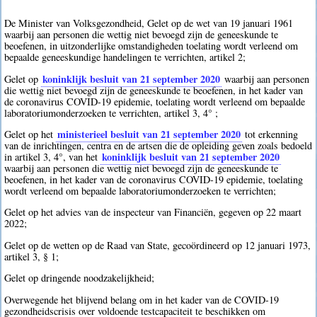
De Minister van Volksgezondheid, Gelet op de wet van 19 januari 1961
waarbij aan personen die wettig niet bevoegd zijn de geneeskunde te
beoefenen, in uitzonderlijke omstandigheden toelating wordt verleend om
bepaalde geneeskundige handelingen te verrichten, artikel 2;
koninklijk besluit van 21 september 2020
Gelet op
waarbij aan personen
die wettig niet bevoegd zijn de geneeskunde te beoefenen, in het kader van
de coronavirus COVID-19 epidemie, toelating wordt verleend om bepaalde
laboratoriumonderzoeken te verrichten, artikel 3, 4° ;
ministerieel besluit van 21 september 2020
Gelet op het
tot erkenning
van de inrichtingen, centra en de artsen die de opleiding geven zoals bedoeld
koninklijk besluit van 21 september 2020
in artikel 3, 4°, van het
waarbij aan personen die wettig niet bevoegd zijn de geneeskunde te
beoefenen, in het kader van de coronavirus COVID-19 epidemie, toelating
wordt verleend om bepaalde laboratoriumonderzoeken te verrichten;
Gelet op het advies van de inspecteur van Financiën, gegeven op 22 maart
2022;
Gelet op de wetten op de Raad van State, gecoördineerd op 12 januari 1973,
artikel 3, § 1;
Gelet op dringende noodzakelijkheid;
Overwegende het blijvend belang om in het kader van de COVID-19
gezondheidscrisis over voldoende testcapaciteit te beschikken om