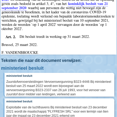
koninklijk besluit van 21
geven zoals bedoeld in artikel 3, 4°, van het
september 2020
waarbij aan personen die wettig niet bevoegd zijn de
geneeskunde te beoefenen, in het kader van de coronavirus COVID-19
epidemie, toelating wordt verleend om bepaalde laboratoriumonderzoeken te
verrichten, gewijzigd bij het ministerieel besluit van 10 september 2021,
worden de woorden `op 1 april 2022' vervangen door de woorden `op 1
oktober 2022'.
Art. 2.
Dit besluit treedt in werking op 31 maart 2022.
Brussel, 25 maart 2022.
F. VANDENBROUCKE
Teksten die naar dit document verwijzen:
ministerieel besluit
ministerieel besluit
Zuurstofvervoersleidingen Vervoersvergunning B323-4446 Bij ministerieel
besluit van 25 maart 2022 wordt een bijvoegsel aan de
vervoersvergunning B323-2337 van 26 juli 1993, voor het vervoer van
zuurstof door middel van leidingen, verleend aan
ministerieel besluit
Exploitatie van de luchthavens Bij ministerieel besluit van 23 december
2021 wordt de maatschappij "FLYFRESH SRL" voor een termijn van tien
jaar die ingaat op 23 december 2021 erkend om