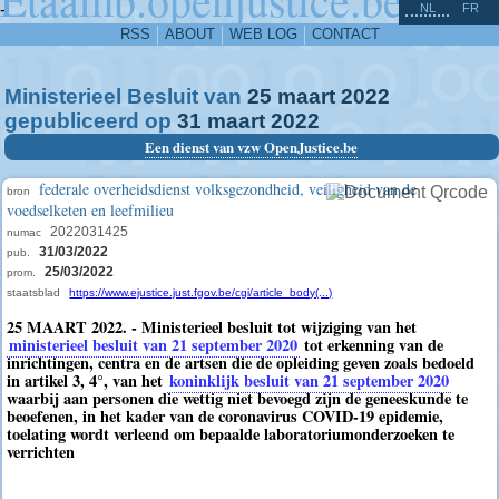
^
-
NL
FR
RSS
ABOUT
WEB LOG
CONTACT
Ministerieel Besluit van
25
maart
2022
gepubliceerd op
31
maart
2022
Een dienst van vzw OpenJustice.be
federale overheidsdienst volksgezondheid, veiligheid van de
bron
voedselketen en leefmilieu
2022031425
numac
31/03/2022
pub.
25/03/2022
prom.
staatsblad
https://www.ejustice.just.fgov.be/cgi/article_body(...)
25 MAART 2022. - Ministerieel besluit tot wijziging van het
ministerieel besluit van 21 september 2020
tot erkenning van de
inrichtingen, centra en de artsen die de opleiding geven zoals bedoeld
in artikel 3, 4°, van het
koninklijk besluit van 21 september 2020
waarbij aan personen die wettig niet bevoegd zijn de geneeskunde te
beoefenen, in het kader van de coronavirus COVID-19 epidemie,
toelating wordt verleend om bepaalde laboratoriumonderzoeken te
verrichten