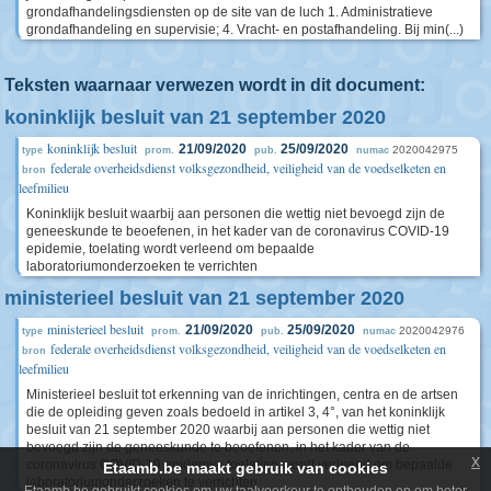
grondafhandelingsdiensten op de site van de luch 1. Administratieve
grondafhandeling en supervisie; 4. Vracht- en postafhandeling. Bij min(...)
Teksten waarnaar verwezen wordt in dit document:
koninklijk besluit van 21 september 2020
koninklijk besluit
21/09/2020
25/09/2020
2020042975
type
prom.
pub.
numac
federale overheidsdienst volksgezondheid, veiligheid van de voedselketen en
bron
leefmilieu
Koninklijk besluit waarbij aan personen die wettig niet bevoegd zijn de
geneeskunde te beoefenen, in het kader van de coronavirus COVID-19
epidemie, toelating wordt verleend om bepaalde
laboratoriumonderzoeken te verrichten
ministerieel besluit van 21 september 2020
ministerieel besluit
21/09/2020
25/09/2020
2020042976
type
prom.
pub.
numac
federale overheidsdienst volksgezondheid, veiligheid van de voedselketen en
bron
leefmilieu
Ministerieel besluit tot erkenning van de inrichtingen, centra en de artsen
die de opleiding geven zoals bedoeld in artikel 3, 4°, van het koninklijk
besluit van 21 september 2020 waarbij aan personen die wettig niet
bevoegd zijn de geneeskunde te beoefenen, in het kader van de
x
coronavirus COVID-19 epidemie, toelating wordt verleend om bepaalde
Etaamb.be maakt gebruik van cookies
laboratoriumonderzoeken te verrichten