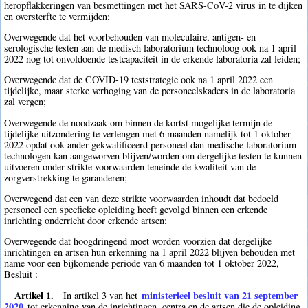
heropflakkeringen van besmettingen met het SARS-CoV-2 virus in te dijken
en oversterfte te vermijden;
Overwegende dat het voorbehouden van moleculaire, antigen- en
serologische testen aan de medisch laboratorium technoloog ook na 1 april
2022 nog tot onvoldoende testcapaciteit in de erkende laboratoria zal leiden;
Overwegende dat de COVID-19 teststrategie ook na 1 april 2022 een
tijdelijke, maar sterke verhoging van de personeelskaders in de laboratoria
zal vergen;
Overwegende de noodzaak om binnen de kortst mogelijke termijn de
tijdelijke uitzondering te verlengen met 6 maanden namelijk tot 1 oktober
2022 opdat ook ander gekwalificeerd personeel dan medische laboratorium
technologen kan aangeworven blijven/worden om dergelijke testen te kunnen
uitvoeren onder strikte voorwaarden teneinde de kwaliteit van de
zorgverstrekking te garanderen;
Overwegend dat een van deze strikte voorwaarden inhoudt dat bedoeld
personeel een specfieke opleiding heeft gevolgd binnen een erkende
inrichting onderricht door erkende artsen;
Overwegende dat hoogdringend moet worden voorzien dat dergelijke
inrichtingen en artsen hun erkenning na 1 april 2022 blijven behouden met
name voor een bijkomende periode van 6 maanden tot 1 oktober 2022,
Besluit :
Artikel 1.
ministerieel besluit van 21 september
In artikel 3 van het
2020
tot erkenning van de inrichtingen, centra en de artsen die de opleiding