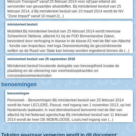
Mercom Transport" vanaf 25 februari 2014 voor vijf jaar erkend als
vervoerder van gevaarlijke afvalstoffen. Bij ministerieel besluit van 25
februari 2014, d Bij ministerieel besluit van 10 maart 2014 wordt de NV
"Zone Impact" vanaf 10 maart 2(...)
ministerieel besluit
Mobiliteit Bij ministerieel besluit van 25 februari 2014 wordt mevrouw
Scheerlinck Stefanie, attaché A1 bij de FOD Binnenlandse Zaken,
bevorderd door verhoging in klasse in de klasse A2 met de titel van Attaché
- functie van Inspecteur, met inga Overeenkomstig de gecoördineerde
wetten op de Raad van State kan beroep worden ingediend binnen de (...)
ministerieel besluit van 25 september 2018
Ministerieel besluit houdende delegatie van bevoegdheid inzake de
plaatsing en de uitvoering van overheidsopdrachten en
concessieovereenkomsten
benoemingen
benoemingen
Personeel. - Benoemingen Bij ministerieel besluit van 25 februari 2014
wordt de heer LECLERE, Pascal, met ingang van 1 november 2013, op het
Nederlands taalkader, in vast dienstverband benoemd met de titel van
attaché bij het federaal agentschap Bij ministerieel besluit van 11 februari
2014 wordt de heer DE MOERLOOSE, Louis,met ingang van (...)
Teksten waarnaar verwezen wordt in dit document: