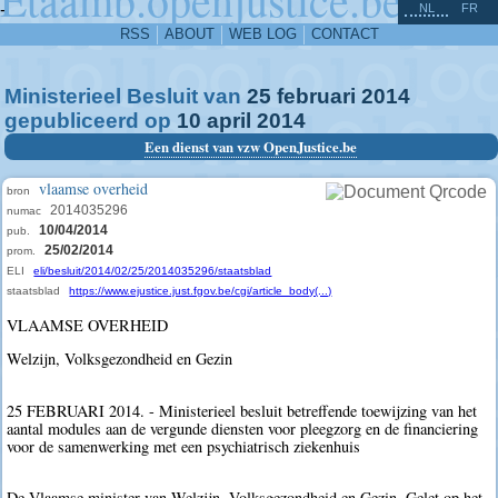
^
-
NL
FR
RSS
ABOUT
WEB LOG
CONTACT
Ministerieel Besluit van
25
februari
2014
gepubliceerd op
10
april
2014
Een dienst van vzw OpenJustice.be
vlaamse overheid
bron
2014035296
numac
10/04/2014
pub.
25/02/2014
prom.
ELI
eli/besluit/2014/02/25/2014035296/staatsblad
staatsblad
https://www.ejustice.just.fgov.be/cgi/article_body(...)
VLAAMSE OVERHEID
Welzijn, Volksgezondheid en Gezin
25 FEBRUARI 2014. - Ministerieel besluit betreffende toewijzing van het
aantal modules aan de vergunde diensten voor pleegzorg en de financiering
voor de samenwerking met een psychiatrisch ziekenhuis
De Vlaamse minister van Welzijn, Volksgezondheid en Gezin, Gelet op het