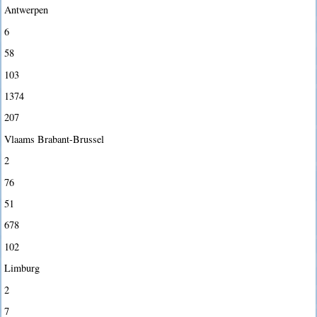
Antwerpen
6
58
103
1374
207
Vlaams Brabant-Brussel
2
76
51
678
102
Limburg
2
7