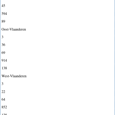
45
594
89
Oost-Vlaanderen
3
36
69
914
138
West-Vlaanderen
3
22
64
852
128