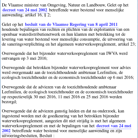
De Vlaamse minister van Omgeving, Natuur en Landbouw, Gelet op het
decreet van 24 mei 2002
betreffende water bestemd voor menselijke
aanwending, artikel 16, § 2;
besluit van de Vlaamse Regering van 8 april 2011
Gelet op het
houdende bepalingen van rechten en plichten van de exploitanten van een
openbaar waterdistributienetwerk en hun klanten met betrekking tot de
levering van water bestemd voor menselijke consumptie, de uitvoering van
de saneringsverplichting en het algemeen waterverkoopreglement, artikel 23;
Overwegende dat het bijzonder waterverkoopreglement van IWVA werd
ontvangen op 3 mei 2016;
Overwegende dat betrokken bijzonder waterverkoopreglement voor advies
werd overgemaakt aan de toezichthoudende ambtenaar Leefmilieu, de
ecologisch toezichthouder en de economisch toezichthouder op 6 mei 2016;
Overwegende dat de adviezen van de toezichthoudende ambtenaar
Leefmilieu, de ecologisch toezichthouder en de economisch toezichthouder
op respectievelijk 30 mei 2016, 11 mei 2016 en 25 mei 2016 werden
bezorgd;
Overwegende dat de adviezen gunstig luiden en dat na onderzoek, kan
ingestemd worden met de goedkeuring van het betrokken bijzonder
waterverkoopreglement, aangezien dit niet strijdig is met het algemeen
decreet van 24 mei
waterverkoopreglement en met de bepalingen van het
2002
betreffende water bestemd voor menselijke aanwending en zijn
uitvoeringsbesluiten, Besluit :