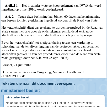
Artikel 1.
Het bijzonder waterverkoopreglement van IWVA dat werd
ingediend op 3 mei 2016, wordt goedgekeurd.
Art. 2.
Tegen deze beslissing kan binnen 60 dagen na kennisneming
een beroep tot nietigverklaring ingediend worden bij de Raad van State.
Het verzoekschrift dient aangetekend te worden neergelegd bij de Raad van
State samen met drie door de ondertekenaar eensluidend verklaarde
afschriften en bovendien zoveel afschriften als er tegenpartijen zijn.
Bevat het verzoekschrift tot nietigverklaring tevens een vordering tot
schorsing van de tenuitvoerlegging van de bestreden akte, dan bevat het
verzoekschrift negen door de ondertekenaar eensluidend verklaarde
afschriften (artikel 85 van het procedurereglement van de Raad van State,
zoals gewijzigd door het K.B. van 25 april 2007).
Brussel, 21 juni 2016.
De Vlaamse minister van Omgeving, Natuur en Landbouw, J.
SCHAUVLIEGE
Teksten die naar dit document verwijzen:
ministerieel besluit
ministerieel besluit
Notariaat Bij ministerieel besluit van 21 juni 2016, is het verzoek tot
associatie van de heer Rochtus, L., notaris ter standplaats Antwerpen , en