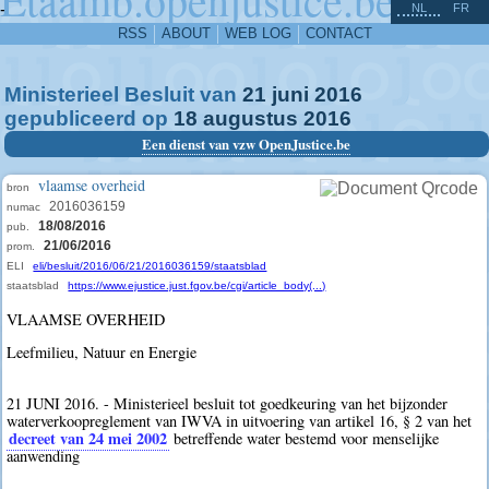
^
-
NL
FR
RSS
ABOUT
WEB LOG
CONTACT
Ministerieel Besluit van
21
juni
2016
gepubliceerd op
18
augustus
2016
Een dienst van vzw OpenJustice.be
vlaamse overheid
bron
2016036159
numac
18/08/2016
pub.
21/06/2016
prom.
ELI
eli/besluit/2016/06/21/2016036159/staatsblad
staatsblad
https://www.ejustice.just.fgov.be/cgi/article_body(...)
VLAAMSE OVERHEID
Leefmilieu, Natuur en Energie
21 JUNI 2016. - Ministerieel besluit tot goedkeuring van het bijzonder
waterverkoopreglement van IWVA in uitvoering van artikel 16, § 2 van het
decreet van 24 mei 2002
betreffende water bestemd voor menselijke
aanwending