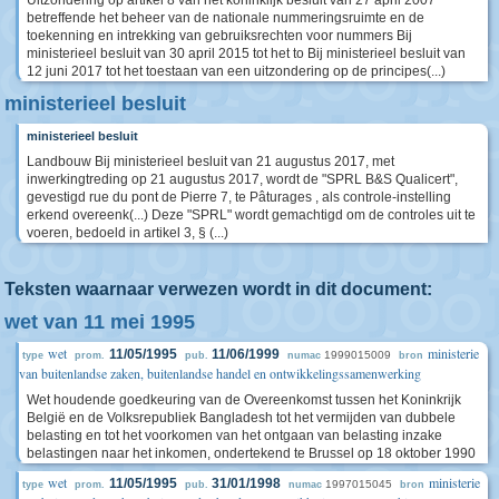
Uitzondering op artikel 8 van het koninklijk besluit van 27 april 2007
betreffende het beheer van de nationale nummeringsruimte en de
toekenning en intrekking van gebruiksrechten voor nummers Bij
ministerieel besluit van 30 april 2015 tot het to Bij ministerieel besluit van
12 juni 2017 tot het toestaan van een uitzondering op de principes(...)
ministerieel besluit
ministerieel besluit
Landbouw Bij ministerieel besluit van 21 augustus 2017, met
inwerkingtreding op 21 augustus 2017, wordt de "SPRL B&S Qualicert",
gevestigd rue du pont de Pierre 7, te Pâturages , als controle-instelling
erkend overeenk(...) Deze "SPRL" wordt gemachtigd om de controles uit te
voeren, bedoeld in artikel 3, § (...)
Teksten waarnaar verwezen wordt in dit document:
wet van 11 mei 1995
wet
ministerie
11/05/1995
11/06/1999
1999015009
type
prom.
pub.
numac
bron
van buitenlandse zaken, buitenlandse handel en ontwikkelingssamenwerking
Wet houdende goedkeuring van de Overeenkomst tussen het Koninkrijk
België en de Volksrepubliek Bangladesh tot het vermijden van dubbele
belasting en tot het voorkomen van het ontgaan van belasting inzake
belastingen naar het inkomen, ondertekend te Brussel op 18 oktober 1990
wet
ministerie
11/05/1995
31/01/1998
1997015045
type
prom.
pub.
numac
bron