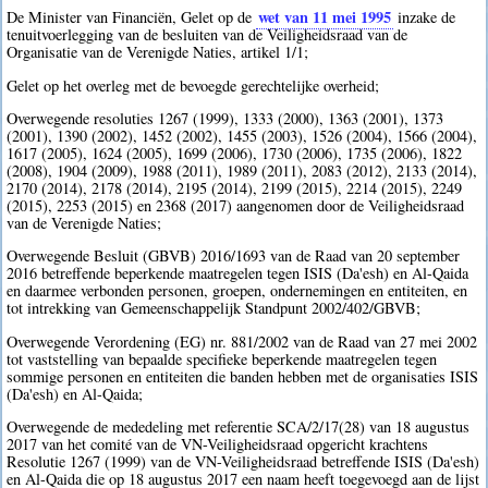
wet van 11 mei 1995
De Minister van Financiën, Gelet op de
inzake de
tenuitvoerlegging van de besluiten van de Veiligheidsraad van de
Organisatie van de Verenigde Naties, artikel 1/1;
Gelet op het overleg met de bevoegde gerechtelijke overheid;
Overwegende resoluties 1267 (1999), 1333 (2000), 1363 (2001), 1373
(2001), 1390 (2002), 1452 (2002), 1455 (2003), 1526 (2004), 1566 (2004),
1617 (2005), 1624 (2005), 1699 (2006), 1730 (2006), 1735 (2006), 1822
(2008), 1904 (2009), 1988 (2011), 1989 (2011), 2083 (2012), 2133 (2014),
2170 (2014), 2178 (2014), 2195 (2014), 2199 (2015), 2214 (2015), 2249
(2015), 2253 (2015) en 2368 (2017) aangenomen door de Veiligheidsraad
van de Verenigde Naties;
Overwegende Besluit (GBVB) 2016/1693 van de Raad van 20 september
2016 betreffende beperkende maatregelen tegen ISIS (Da'esh) en Al-Qaida
en daarmee verbonden personen, groepen, ondernemingen en entiteiten, en
tot intrekking van Gemeenschappelijk Standpunt 2002/402/GBVB;
Overwegende Verordening (EG) nr. 881/2002 van de Raad van 27 mei 2002
tot vaststelling van bepaalde specifieke beperkende maatregelen tegen
sommige personen en entiteiten die banden hebben met de organisaties ISIS
(Da'esh) en Al-Qaida;
Overwegende de mededeling met referentie SCA/2/17(28) van 18 augustus
2017 van het comité van de VN-Veiligheidsraad opgericht krachtens
Resolutie 1267 (1999) van de VN-Veiligheidsraad betreffende ISIS (Da'esh)
en Al-Qaida die op 18 augustus 2017 een naam heeft toegevoegd aan de lijst