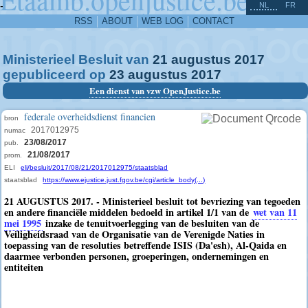
^
-
NL
FR
RSS
ABOUT
WEB LOG
CONTACT
Ministerieel Besluit van
21
augustus
2017
gepubliceerd op
23
augustus
2017
Een dienst van vzw OpenJustice.be
federale overheidsdienst financien
bron
2017012975
numac
23/08/2017
pub.
21/08/2017
prom.
ELI
eli/besluit/2017/08/21/2017012975/staatsblad
staatsblad
https://www.ejustice.just.fgov.be/cgi/article_body(...)
21 AUGUSTUS 2017. - Ministerieel besluit tot bevriezing van tegoeden
en andere financiële middelen bedoeld in artikel 1/1 van de
wet van 11
mei 1995
inzake de tenuitvoerlegging van de besluiten van de
Veiligheidsraad van de Organisatie van de Verenigde Naties in
toepassing van de resoluties betreffende ISIS (Da'esh), Al-Qaida en
daarmee verbonden personen, groeperingen, ondernemingen en
entiteiten