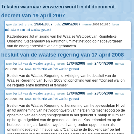
Teksten waarnaar verwezen wordt in dit document:
decreet van 19 april 2007
decreet
19/04/2007
29/05/2007
2007201675
type
prom.
pub.
numac
bron
ministerie van het waalse gewest
Kaderdecreet tot wijziging van het Waalse Wetboek van Ruimtelijke
Ordening, Stedenbouw en Patrimonium met het oog op het bevorderen
van de energieprestatie van de gebouwen
besluit van de waalse regering van 17 april 2008
besluit van de waalse regering
17/04/2008
24/04/2008
type
prom.
pub.
numac
ministerie van het waalse gewest
2008201354
bron
Besluit van de Waalse Regering tot wijziging van het besluit van de
Waalse Regering van 10 juli 2003 tot oprichting van een "Conseil wallon
de l'égalité entre hommes et femmes"
besluit van de waalse regering
17/04/2008
28/05/2008
type
prom.
pub.
numac
ministerie van het waalse gewest
2008201858
bron
Besluit van de Waalse Regering tot herziening van het gewestplan Nijvel
en tot aanneming van het voorontwerp van herziening met het oog op de
opneming van een ontginningsgebied in het gehucht "Champ d'Hurbize"
op het grondgebied van de gemeenten Itter en Kasteelbrakel en op de
herbestemming als landbouwgebied van gronden opgenomen als
ontginningsgebied in het gehucht "Campagne de Boukendael" op het