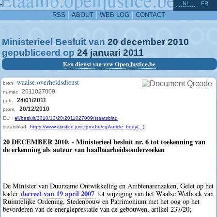
^
-
NL
FR
RSS
ABOUT
WEB LOG
CONTACT
Ministerieel Besluit van
20
december
2010
gepubliceerd op
24
januari
2011
Een dienst van vzw OpenJustice.be
waalse overheidsdienst
bron
2011027009
numac
24/01/2011
pub.
20/12/2010
prom.
ELI
eli/besluit/2010/12/20/2011027009/staatsblad
staatsblad
https://www.ejustice.just.fgov.be/cgi/article_body(...)
20 DECEMBER 2010. - Ministerieel besluit nr. 6 tot toekenning van
de erkenning als auteur van haalbaarheidsonderzoeken
De Minister van Duurzame Ontwikkeling en Ambtenarenzaken, Gelet op het
decreet van 19 april 2007
kader
tot wijziging van het Waalse Wetboek van
Ruimtelijke Ordening, Stedenbouw en Patrimonium met het oog op het
bevorderen van de energieprestatie van de gebouwen, artikel 237/20;