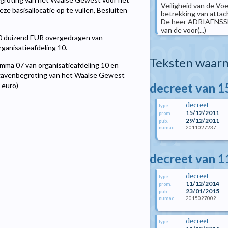
Veiligheid van de Vo
e basisallocatie op te vullen, Besluiten
betrekking van attach
De heer ADRIAENSSEN,
van de voor(...)
50 duizend EUR overgedragen van
ganisatieafdeling 10.
Teksten waarn
amma 07 van organisatieafdeling 10 en
tgavenbegroting van het Waalse Gewest
decreet van 
 euro)
decreet
type
15/12/2011
prom.
29/12/2011
pub.
2011027237
numac
decreet van 
decreet
type
11/12/2014
prom.
23/01/2015
pub.
2015027002
numac
decreet
type