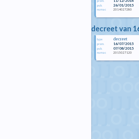
11/12/2014
prom.
26/01/2015
pub.
2014027280
numac
decreet van 16
decreet
type
16/07/2015
prom.
07/08/2015
pub.
2015027120
numac