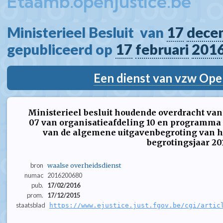
Etaamb.openjustice.be
Ministerieel Besluit  van 
17
dece
gepubliceerd op 
17
februari
201
Een dienst van vzw Ope
Ministerieel besluit houdende overdracht va
07 van organisatieafdeling 10 en programma 
van de algemene uitgavenbegroting van h
begrotingsjaar 20
bron
waalse overheidsdienst
numac
2016200680
pub.
17/02/2016
prom.
17/12/2015
staatsblad
https://www.ejustice.just.fgov.be/cgi/artic