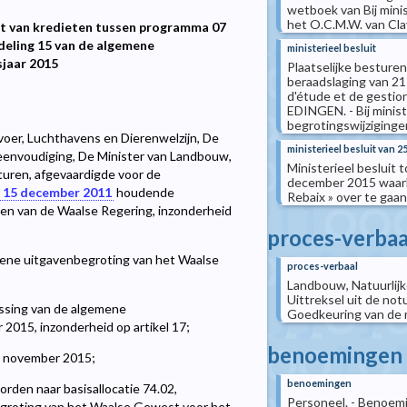
wetboek van Bij mini
het O.C.M.W. van Clavi
ht van kredieten tussen programma 07
deling 15 van de algemene
ministerieel besluit
sjaar 2015
Plaatselijke besturen
beraadslaging van 2
d'étude et de gestion
EDINGEN. - Bij minis
begrotingswijzigingen n
rvoer, Luchthavens en Dierenwelzijn, De
ministerieel besluit van 25
eenvoudiging, De Minister van Landbouw,
Ministerieel besluit 
turen, afgevaardigde voor de
december 2015 waarbi
n 15 december 2011
houdende
Rebaix » over te gaan
ten van de Waalse Regering, inzonderheid
proces-verbaa
ne uitgavenbegroting van het Waalse
proces-verbaal
Landbouw, Natuurlijk
Uittreksel uit de not
ssing van de algemene
Goedkeuring van de n
2015, inzonderheid op artikel 17;
benoemingen
24 november 2015;
benoemingen
den naar basisallocatie 74.02,
Personeel. - Benoemi
egroting van het Waalse Gewest voor het