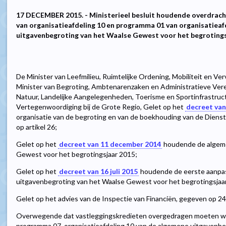
17 DECEMBER 2015. - Ministerieel besluit houdende overdrac
van organisatieafdeling 10 en programma 01 van organisatieaf
uitgavenbegroting van het Waalse Gewest voor het begroting
De Minister van Leefmilieu, Ruimtelijke Ordening, Mobiliteit en Ve
Minister van Begroting, Ambtenarenzaken en Administratieve Ver
Natuur, Landelijke Aangelegenheden, Toerisme en Sportinfrastruc
Vertegenwoordiging bij de Grote Regio, Gelet op het
decreet va
organisatie van de begroting en van de boekhouding van de Diens
op artikel 26;
Gelet op het
decreet van 11 december 2014
houdende de algeme
Gewest voor het begrotingsjaar 2015;
Gelet op het
decreet van 16 juli 2015
houdende de eerste aanpa
uitgavenbegroting van het Waalse Gewest voor het begrotingsjaar 
Gelet op het advies van de Inspectie van Financiën, gegeven op 
Overwegende dat vastleggingskredieten overgedragen moeten wor
programma 07, organisatieafdeling 10 van de algemene uitgavenb