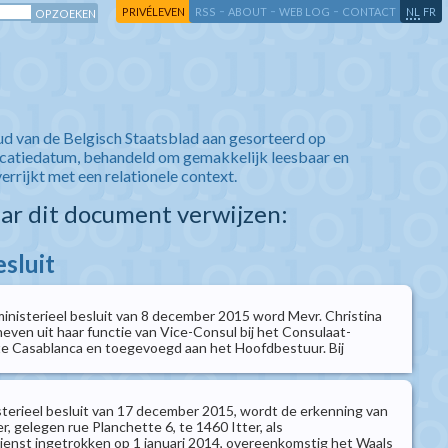
-
-
-
-
PRIVÉLEVEN
RSS
ABOUT
WEB LOG
CONTACT
NL
FR
ud van de Belgisch Staatsblad aan gesorteerd op
icatiedatum, behandeld om gemakkelijk leesbaar en
verrijkt met een relationele context.
aar dit document verwijzen:
esluit
ministerieel besluit van 8 december 2015 word Mevr. Christina
n uit haar functie van Vice-Consul bij het Consulaat-
te Casablanca en toegevoegd aan het Hoofdbestuur. Bij
isterieel besluit van 17 december 2015, wordt de erkenning van
r, gelegen rue Planchette 6, te 1460 Itter, als
enst ingetrokken op 1 januari 2014, overeenkomstig het Waals