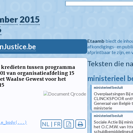
mber
2015
6
Etaamb
biedt de inho
nJustice.be
afkondigings- en publ
afprintbaar te zijn, en 
Teksten die n
n kredieten tussen programma
01 van organisatieafdeling 15
ministerieel b
et Waalse Gewest voor het
15
ministerieel besluit
Overplaatsingen Bij 
CLINCKSPOOR ontheve
Generaal van België 
ministerie
ministerieel besluit
Sociale Actie Bij min
le_body(...)
NL | FR
het O.C.M.W. van Itte
schuldbemiddelingsdi