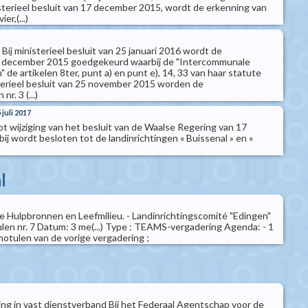
sterieel besluit van 17 december 2015, wordt de erkenning van
er,(...)
 Bij ministerieel besluit van 25 januari 2016 wordt de
1 december 2015 goedgekeurd waarbij de "Intercommunale
" de artikelen 8ter, punt a) en punt e), 14, 33 van haar statute
terieel besluit van 25 november 2015 worden de
r. 3 (...)
 juli 2017
tot wijziging van het besluit van de Waalse Regering van 17
j wordt besloten tot de landinrichtingen « Buissenal » en «
l
e Hulpbronnen en Leefmilieu. - Landinrichtingscomité "Edingen"
ulen nr. 7 Datum: 3 me(...) Type : TEAMS-vergadering Agenda: - 1
otulen van de vorige vergadering ;
ng in vast dienstverband Bij het Federaal Agentschap voor de