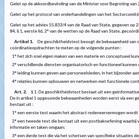
Gelet op de akkoordbevinding van de Minister voor Begroting van 
Gelet op het protocol van onderhandelingen van het Sectorcomité 
Gelet op het advies 55.833/4 van de Raad van State, gegeven op 22
84, § 1, eerste lid, 2° van de wetten op de Raad van State, gecoördi
Artikel 1.
De geschiktheidstest beoogt de bekwaamheid van d
coördinatieopdrachten te meten op de volgende punten :
1° het zich snel eigen maken van een materie en conceptueel ku
2° verschillende diensten organisatorisch en functioneel kunnen
3° leiding kunnen geven aan personeelsleden, in het bijzonder aa
4° relaties kunnen opbouwen en netwerken met functionele conta
Art. 2.
§ 1. De geschiktheidstest bestaat uit een geïnformatise
De in artikel 1 opgesomde bekwaamheden worden eerst via een ge
bestaat uit :
1° een eerste test waarin het abstract redeneervermogen wordt
2° een tweede test die bestaat uit een postbakoefening waarbi
informatie en taken omgaan;
3° een derde test die via het schetsen van specifieke situaties 