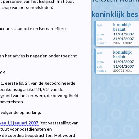
et personeel van het Belgisch Instituut
chap van personeelsleden'.
koninklijk bes
koninklijk
type
Jacques Jaumotte en Bernard Blero,
besluit
11/01/2007
prom.
31/01/2007
pub.
2007014032
numac
koninklijk
type
 het advies is nagezien onder toezicht
besluit
11/01/2007
prom.
31/01/2007
pub.
2007014031
numac
014.
1, eerste lid, 2°, van de gecoördineerde
nkomstig artikel 84, § 3, van de
grond van het ontwerp, de bevoegdheid
ormvereisten.
e volgende opmerking.
 van 11 januari 2007
`tot vaststelling van
tituut voor postdiensten en
op de coördinatieopdrachten. Het woord