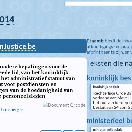
014
Etaamb
biedt de inho
nJustice.be
afkondigings- en publ
afprintbaar te zijn, en 
Teksten die n
e nadere bepalingen voor de
eede lid, van het koninklijk
koninklijk bes
 het administratief statuut van
ut voor postdiensten en
koninklijk besluit
jgen van de hoedanigheid van
Rechterlijke Orde Bij
e personeelsleden
verleend aan Mevr. He
het hof van beroep te
besluit van 24 april 2
d en energie
ministerieel b
ministerieel besluit