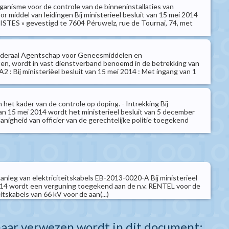
ganisme voor de controle van de binneninstallaties van
or middel van leidingen Bij ministerieel besluit van 15 mei 2014
STES » gevestigd te 7604 Péruwelz, rue de Tournai, 74, met
ederaal Agentschap voor Geneesmiddelen en
n, wordt in vast dienstverband benoemd in de betrekking van
A2 : Bij ministeriëel besluit van 15 mei 2014 : Met ingang van 1
het kader van de controle op doping. - Intrekking Bij
van 15 mei 2014 wordt het ministerieel besluit van 5 december
nigheid van officier van de gerechtelijke politie toegekend
anleg van elektriciteitskabels EB-2013-0020-A Bij ministerieel
014 wordt een verguning toegekend aan de n.v. RENTEL voor de
itskabels van 66 kV voor de aan(...)
aar verwezen wordt in dit document: