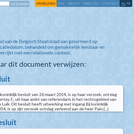
-
-
-
-
PRIVÉLEVEN
RSS
ABOUT
WEB LOG
CONTACT
NL
FR
ud van de Belgisch Staatsblad aan gesorteerd op
icatiedatum, behandeld om gemakkelijk leesbaar en
verrijkt met een relationele context.
aar dit document verwijzen:
luit
 koninklijk besluit van 26 maart 2014, is op haar verzoek, ontslag
rtay, F., uit haar ambt van referendaris in het rechtsgebied van
 Luik. Dit besluit heeft uitwerking met ingang Bij koninklijk
014, is op zijn verzoek ontslag verleend aan de heer Pain,(...)
esluit