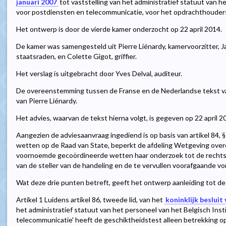
januari 2007
tot vaststelling van het administratief statuut van h
voor postdiensten en telecommunicatie, voor het opdrachthouders
Het ontwerp is door de vierde kamer onderzocht op 22 april 2014.
De kamer was samengesteld uit Pierre Liénardy, kamervoorzitter, 
staatsraden, en Colette Gigot, griffier.
Het verslag is uitgebracht door Yves Delval, auditeur.
De overeenstemming tussen de Franse en de Nederlandse tekst van
van Pierre Liénardy.
Het advies, waarvan de tekst hierna volgt, is gegeven op 22 april 2
Aangezien de adviesaanvraag ingediend is op basis van artikel 84, § 
wetten op de Raad van State, beperkt de afdeling Wetgeving overee
voornoemde gecoördineerde wetten haar onderzoek tot de rechts
van de steller van de handeling en de te vervullen voorafgaande v
Wat deze drie punten betreft, geeft het ontwerp aanleiding tot d
Artikel 1 Luidens artikel 86, tweede lid, van het
koninklijk besluit
het administratief statuut van het personeel van het Belgisch Ins
telecommunicatie' heeft de geschiktheidstest alleen betrekking 