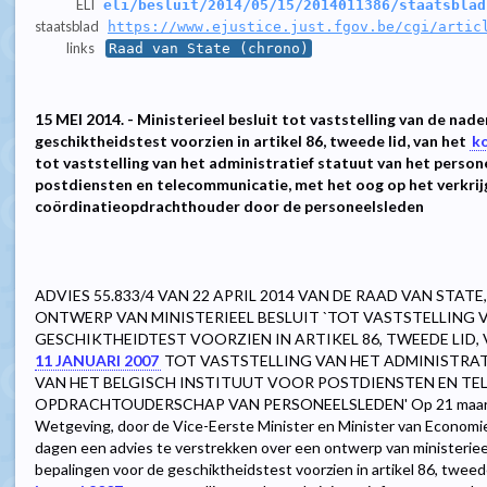
ELI
eli/besluit/2014/05/15/2014011386/staatsblad
staatsblad
https://www.ejustice.just.fgov.be/cgi/artic
links
Raad van State (chrono)
15 MEI 2014. - Ministerieel besluit tot vaststelling van de nad
geschiktheidstest voorzien in artikel 86, tweede lid, van het
ko
tot vaststelling van het administratief statuut van het persone
postdiensten en telecommunicatie, met het oog op het verkrij
coördinatieopdrachthouder door de personeelsleden
ADVIES 55.833/4 VAN 22 APRIL 2014 VAN DE RAAD VAN STAT
ONTWERP VAN MINISTERIEEL BESLUIT `TOT VASTSTELLING 
GESCHIKTHEIDTEST VOORZIEN IN ARTIKEL 86, TWEEDE LID,
11 JANUARI 2007
TOT VASTSTELLING VAN HET ADMINISTRAT
VAN HET BELGISCH INSTITUUT VOOR POSTDIENSTEN EN T
OPDRACHTOUDERSCHAP VAN PERSONEELSLEDEN' Op 21 maart 2014
Wetgeving, door de Vice-Eerste Minister en Minister van Economie
dagen een advies te verstrekken over een ontwerp van ministerieel 
bepalingen voor de geschiktheidstest voorzien in artikel 86, tweede