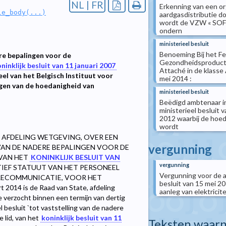
NL | FR
Erkenning van een or
le_body(...)
aardgasdistributie do
wordt de VZW « SOFI
ondern
ministerieel besluit
Benoeming Bij het F
ere bepalingen voor de
Gezondheidsproducte
ninklijk besluit van 11 januari 2007
Attaché in de klasse 
el van het Belgisch Instituut voor
mei 2014 :
gen van de hoedanigheid van
ministerieel besluit
Beëdigd ambtenaar in 
ministerieel besluit 
2012 waarbij de hoeda
wordt
E, AFDELING WETGEVING, OVER EEN
vergunning
VAN DE NADERE BEPALINGEN VOOR DE
 VAN HET
KONINKLIJK BESLUIT VAN
vergunning
IEF STATUUT VAN HET PERSONEEL
Vergunning voor de a
ELECOMMUNICATIE, VOOR HET
besluit van 15 mei 2
 is de Raad van State, afdeling
aanleg van elektricite
 verzocht binnen een termijn van dertig
besluit `tot vaststelling van de nadere
 lid, van het
koninklijk besluit van 11
Teksten waarn