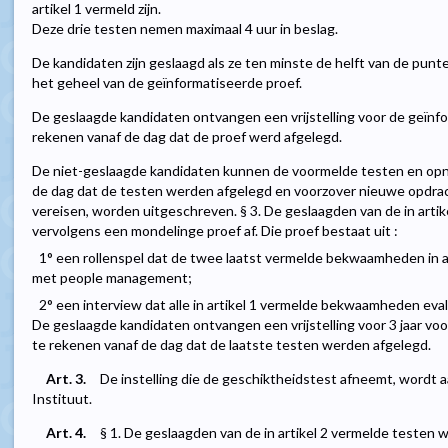
artikel 1 vermeld zijn.
Deze drie testen nemen maximaal 4 uur in beslag.
De kandidaten zijn geslaagd als ze ten minste de helft van de pun
het geheel van de geïnformatiseerde proef.
De geslaagde kandidaten ontvangen een vrijstelling voor de geïnfo
rekenen vanaf de dag dat de proef werd afgelegd.
De niet-geslaagde kandidaten kunnen de voormelde testen en opni
de dag dat de testen werden afgelegd en voorzover nieuwe opdra
vereisen, worden uitgeschreven. § 3. De geslaagden van de in artik
vervolgens een mondelinge proef af. Die proef bestaat uit :
1° een rollenspel dat de twee laatst vermelde bekwaamheden in a
met people management;
2° een interview dat alle in artikel 1 vermelde bekwaamheden eva
De geslaagde kandidaten ontvangen een vrijstelling voor 3 jaar vo
te rekenen vanaf de dag dat de laatste testen werden afgelegd.
Art. 3.
De instelling die de geschiktheidstest afneemt, wordt
Instituut.
Art. 4.
§ 1. De geslaagden van de in artikel 2 vermelde testen w