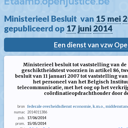
Etaamb.openjustice.be
Ministerieel Besluit  van 
15
mei
2
gepubliceerd op 
17
juni
2014
Een dienst van vzw Ope
Ministerieel besluit tot vaststelling van d
geschiktheidstest voorzien in artikel 86, tw
besluit van 11 januari 2007 tot vaststelling van
het personeel van het Belgisch Institu
telecommunicatie, met het oog op het verkri
coördinatieopdrachthouder door d
bron
federale overheidsdienst economie, k.m.o., middenstan
numac
2014011386
pub.
17/06/2014
prom.
15/05/2014