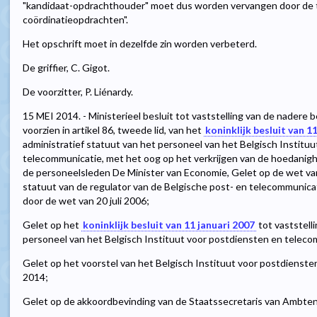
"kandidaat-opdrachthouder" moet dus worden vervangen door de 
coördinatieopdrachten".
Het opschrift moet in dezelfde zin worden verbeterd.
De griffier, C. Gigot.
De voorzitter, P. Liénardy.
15 MEI 2014. - Ministerieel besluit tot vaststelling van de nadere
voorzien in artikel 86, tweede lid, van het
koninklijk besluit van 1
administratief statuut van het personeel van het Belgisch Institu
telecommunicatie, met het oog op het verkrijgen van de hoedanig
de personeelsleden De Minister van Economie, Gelet op de wet van
statuut van de regulator van de Belgische post- en telecommunicatie
door de wet van 20 juli 2006;
Gelet op het
koninklijk besluit van 11 januari 2007
tot vaststell
personeel van het Belgisch Instituut voor postdiensten en telecomm
Gelet op het voorstel van het Belgisch Instituut voor postdienste
2014;
Gelet op de akkoordbevinding van de Staatssecretaris van Ambte