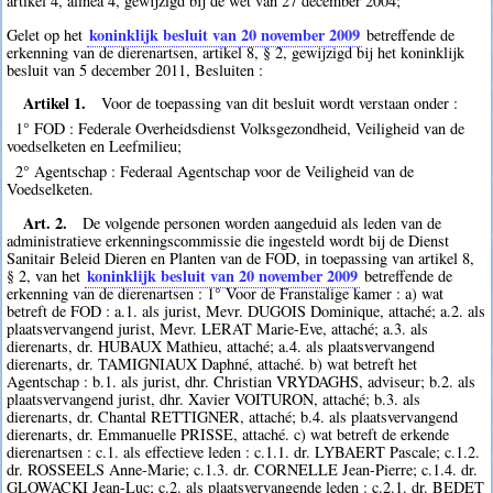
artikel 4, alinea 4, gewijzigd bij de wet van 27 december 2004;
koninklijk besluit van 20 november 2009
Gelet op het
betreffende de
erkenning van de dierenartsen, artikel 8, § 2, gewijzigd bij het koninklijk
besluit van 5 december 2011, Besluiten :
Artikel 1.
Voor de toepassing van dit besluit wordt verstaan onder :
1° FOD : Federale Overheidsdienst Volksgezondheid, Veiligheid van de
voedselketen en Leefmilieu;
2° Agentschap : Federaal Agentschap voor de Veiligheid van de
Voedselketen.
Art. 2.
De volgende personen worden aangeduid als leden van de
administratieve erkenningscommissie die ingesteld wordt bij de Dienst
Sanitair Beleid Dieren en Planten van de FOD, in toepassing van artikel 8,
koninklijk besluit van 20 november 2009
§ 2, van het
betreffende de
erkenning van de dierenartsen : 1° Voor de Franstalige kamer : a) wat
betreft de FOD : a.1. als jurist, Mevr. DUGOIS Dominique, attaché; a.2. als
plaatsvervangend jurist, Mevr. LERAT Marie-Eve, attaché; a.3. als
dierenarts, dr. HUBAUX Mathieu, attaché; a.4. als plaatsvervangend
dierenarts, dr. TAMIGNIAUX Daphné, attaché. b) wat betreft het
Agentschap : b.1. als jurist, dhr. Christian VRYDAGHS, adviseur; b.2. als
plaatsvervangend jurist, dhr. Xavier VOITURON, attaché; b.3. als
dierenarts, dr. Chantal RETTIGNER, attaché; b.4. als plaatsvervangend
dierenarts, dr. Emmanuelle PRISSE, attaché. c) wat betreft de erkende
dierenartsen : c.1. als effectieve leden : c.1.1. dr. LYBAERT Pascale; c.1.2.
dr. ROSSEELS Anne-Marie; c.1.3. dr. CORNELLE Jean-Pierre; c.1.4. dr.
GLOWACKI Jean-Luc; c.2. als plaatsvervangende leden : c.2.1. dr. BEDET