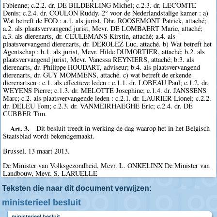
Fabienne; c.2.2. dr. DE BILDERLING Michel; c.2.3. dr. LECOMTE
Denis; c.2.4. dr. COULON Ruddy. 2° voor de Nederlandstalige kamer : a)
Wat betreft de FOD : a.1. als jurist, Dhr. ROOSEMONT Patrick, attaché;
a.2. als plaatsvervangend jurist, Mevr. DE LOMBAERT Marie, attaché;
a.3. als dierenarts, dr. CEULEMANS Kirstin, attaché; a.4. als
plaatsvervangend dierenarts, dr. DEROLEZ Luc, attaché. b) Wat betreft het
Agentschap : b.1. als jurist, Mevr. Hilde DUMORTIER, attaché; b.2. als
plaatsvervangend jurist, Mevr. Vanessa REYNIERS, attaché; b.3. als
dierenarts, dr. Philippe HOUDART, adviseur; b.4. als plaatsvervangend
dierenarts, dr. GUY MOMMENS, attaché. c) wat betreft de erkende
dierenartsen : c.1. als effectieve leden : c.1.1. dr. LOBEAU Paul; c.1.2. dr.
WEYENS Pierre; c.1.3. dr. MELOTTE Josephine; c.1.4. dr. JANSSENS
Marc; c.2. als plaatsvervangende leden : c.2.1. dr. LAURIER Lionel; c.2.2.
dr. DELEU Tom; c.2.3. dr. VANMEIRHAEGHE Eric; c.2.4. dr. DE
CUBBER Tim.
Art. 3.
Dit besluit treedt in werking de dag waarop het in het Belgisch
Staatsblad wordt bekendgemaakt.
Brussel, 13 maart 2013.
De Minister van Volksgezondheid, Mevr. L. ONKELINX De Minister van
Landbouw, Mevr. S. LARUELLE
Teksten die naar dit document verwijzen:
ministerieel besluit
ministerieel besluit