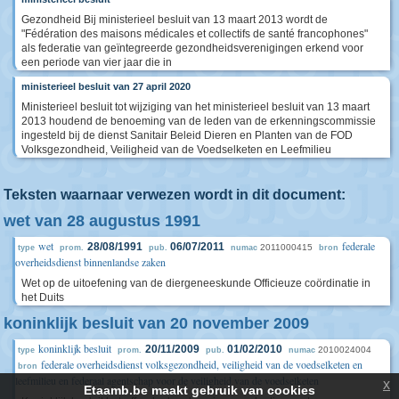
Gezondheid Bij ministerieel besluit van 13 maart 2013 wordt de
"Fédération des maisons médicales et collectifs de santé francophones"
als federatie van geïntegreerde gezondheidsverenigingen erkend voor
een periode van vier jaar die in
ministerieel besluit van 27 april 2020
Ministerieel besluit tot wijziging van het ministerieel besluit van 13 maart
2013 houdend de benoeming van de leden van de erkenningscommissie
ingesteld bij de dienst Sanitair Beleid Dieren en Planten van de FOD
Volksgezondheid, Veiligheid van de Voedselketen en Leefmilieu
Teksten waarnaar verwezen wordt in dit document:
wet van 28 augustus 1991
wet
federale
28/08/1991
06/07/2011
2011000415
type
prom.
pub.
numac
bron
overheidsdienst binnenlandse zaken
Wet op de uitoefening van de diergeneeskunde Officieuze coördinatie in
het Duits
koninklijk besluit van 20 november 2009
koninklijk besluit
20/11/2009
01/02/2010
2010024004
type
prom.
pub.
numac
federale overheidsdienst volksgezondheid, veiligheid van de voedselketen en
bron
leefmilieu en federaal agentschap voor de veiligheid van de voedselketen
x
Etaamb.be maakt gebruik van cookies