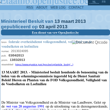
^
-
NL
FR
RSS
ABOUT
WEB LOG
CONTACT
Ministerieel Besluit van
13
maart
2013
gepubliceerd op
03
april
2013
Een dienst van vzw OpenJustice.be
federale overheidsdienst volksgezondheid, veiligheid van de
bron
voedselketen en leefmilieu
2013024095
numac
03/04/2013
pub.
13/03/2013
prom.
staatsblad
https://www.ejustice.just.fgov.be/cgi/article_body(...)
13 MAART 2013. - Ministerieel besluit houdende de benoeming van de
leden van de erkenningscommissie ingesteld bij de Dienst Sanitair
Beleid Dieren en Planten van de FOD Volksgezondheid, Veiligheid van
de Voedselketen en Leefmilieu
De Minister van Volksgezondheid en de Minister van Landbouw, Gelet op
wet van 28 augustus 1991
de
op de uitoefening van de dierengeneeskunde,