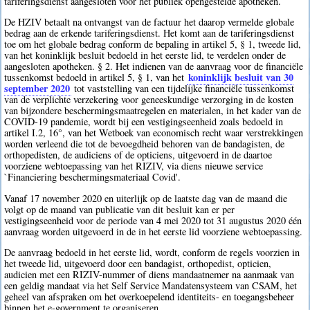
tariferingsdienst aangesloten voor het publiek opengestelde apotheken.
De HZIV betaalt na ontvangst van de factuur het daarop vermelde globale
bedrag aan de erkende tariferingsdienst. Het komt aan de tariferingsdienst
toe om het globale bedrag conform de bepaling in artikel 5, § 1, tweede lid,
van het koninklijk besluit bedoeld in het eerste lid, te verdelen onder de
aangesloten apotheken. § 2. Het indienen van de aanvraag voor de financiële
koninklijk besluit van 30
tussenkomst bedoeld in artikel 5, § 1, van het
september 2020
tot vaststelling van een tijdelijke financiële tussenkomst
van de verplichte verzekering voor geneeskundige verzorging in de kosten
van bijzondere beschermingsmaatregelen en materialen, in het kader van de
COVID-19 pandemie, wordt bij een vestigingseenheid zoals bedoeld in
artikel I.2, 16°, van het Wetboek van economisch recht waar verstrekkingen
worden verleend die tot de bevoegdheid behoren van de bandagisten, de
orthopedisten, de audiciens of de opticiens, uitgevoerd in de daartoe
voorziene webtoepassing van het RIZIV, via diens nieuwe service
`Financiering beschermingsmateriaal Covid'.
Vanaf 17 november 2020 en uiterlijk op de laatste dag van de maand die
volgt op de maand van publicatie van dit besluit kan er per
vestigingseenheid voor de periode van 4 mei 2020 tot 31 augustus 2020 één
aanvraag worden uitgevoerd in de in het eerste lid voorziene webtoepassing.
De aanvraag bedoeld in het eerste lid, wordt, conform de regels voorzien in
het tweede lid, uitgevoerd door een bandagist, orthopedist, opticien,
audicien met een RIZIV-nummer of diens mandaatnemer na aanmaak van
een geldig mandaat via het Self Service Mandatensysteem van CSAM, het
geheel van afspraken om het overkoepelend identiteits- en toegangsbeheer
binnen het e-government te organiseren.