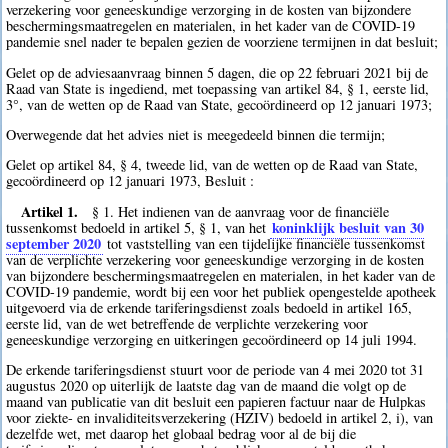
verzekering voor geneeskundige verzorging in de kosten van bijzondere
beschermingsmaatregelen en materialen, in het kader van de COVID-19
pandemie snel nader te bepalen gezien de voorziene termijnen in dat besluit;
Gelet op de adviesaanvraag binnen 5 dagen, die op 22 februari 2021 bij de
Raad van State is ingediend, met toepassing van artikel 84, § 1, eerste lid,
3°, van de wetten op de Raad van State, gecoördineerd op 12 januari 1973;
Overwegende dat het advies niet is meegedeeld binnen die termijn;
Gelet op artikel 84, § 4, tweede lid, van de wetten op de Raad van State,
gecoördineerd op 12 januari 1973, Besluit :
Artikel 1.
§ 1. Het indienen van de aanvraag voor de financiële
koninklijk besluit van 30
tussenkomst bedoeld in artikel 5, § 1, van het
september 2020
tot vaststelling van een tijdelijke financiële tussenkomst
van de verplichte verzekering voor geneeskundige verzorging in de kosten
van bijzondere beschermingsmaatregelen en materialen, in het kader van de
COVID-19 pandemie, wordt bij een voor het publiek opengestelde apotheek
uitgevoerd via de erkende tariferingsdienst zoals bedoeld in artikel 165,
eerste lid, van de wet betreffende de verplichte verzekering voor
geneeskundige verzorging en uitkeringen gecoördineerd op 14 juli 1994.
De erkende tariferingsdienst stuurt voor de periode van 4 mei 2020 tot 31
augustus 2020 op uiterlijk de laatste dag van de maand die volgt op de
maand van publicatie van dit besluit een papieren factuur naar de Hulpkas
voor ziekte- en invaliditeitsverzekering (HZIV) bedoeld in artikel 2, i), van
dezelfde wet, met daarop het globaal bedrag voor al de bij die