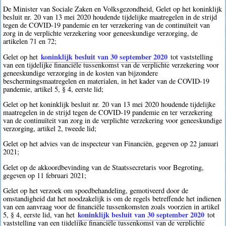
De Minister van Sociale Zaken en Volksgezondheid, Gelet op het koninklijk
besluit nr. 20 van 13 mei 2020 houdende tijdelijke maatregelen in de strijd
tegen de COVID-19 pandemie en ter verzekering van de continuïteit van
zorg in de verplichte verzekering voor geneeskundige verzorging, de
artikelen 71 en 72;
koninklijk besluit van 30 september 2020
Gelet op het
tot vaststelling
van een tijdelijke financiële tussenkomst van de verplichte verzekering voor
geneeskundige verzorging in de kosten van bijzondere
beschermingsmaatregelen en materialen, in het kader van de COVID-19
pandemie, artikel 5, § 4, eerste lid;
Gelet op het koninklijk besluit nr. 20 van 13 mei 2020 houdende tijdelijke
maatregelen in de strijd tegen de COVID-19 pandemie en ter verzekering
van de continuïteit van zorg in de verplichte verzekering voor geneeskundige
verzorging, artikel 2, tweede lid;
Gelet op het advies van de inspecteur van Financiën, gegeven op 22 januari
2021;
Gelet op de akkoordbevinding van de Staatssecretaris voor Begroting,
gegeven op 11 februari 2021;
Gelet op het verzoek om spoedbehandeling, gemotiveerd door de
omstandigheid dat het noodzakelijk is om de regels betreffende het indienen
van een aanvraag voor de financiële tussenkomsten zoals voorzien in artikel
koninklijk besluit van 30 september 2020
5, § 4, eerste lid, van het
tot
vaststelling van een tijdelijke financiële tussenkomst van de verplichte