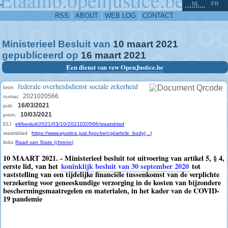
^
-
NL
FR
RSS
ABOUT
WEB LOG
CONTACT
Ministerieel Besluit van
10
maart
2021
gepubliceerd op
16
maart
2021
Een dienst van vzw OpenJustice.be
federale overheidsdienst sociale zekerheid
bron
2021020566
numac
16/03/2021
pub.
10/03/2021
prom.
ELI
eli/besluit/2021/03/10/2021020566/staatsblad
staatsblad
https://www.ejustice.just.fgov.be/cgi/article_body(...)
links
Raad van State (chrono)
10 MAART 2021. - Ministerieel besluit tot uitvoering van artikel 5, § 4,
eerste lid, van het
koninklijk besluit van 30 september 2020
tot
vaststelling van een tijdelijke financiële tussenkomst van de verplichte
verzekering voor geneeskundige verzorging in de kosten van bijzondere
beschermingsmaatregelen en materialen, in het kader van de COVID-
19 pandemie