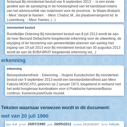
Notariaat Bij ministerieel besluit van 9 september 2013 : - is een einde
gesteld aan de aanwijzing in de hoedanigheid van lid kandidaat-notaris
van het adviescomité van notarissen voor de provincie : te Waals-Brabant :
- Mevr. Vanpé te Namen : - Mevr. Chabot, M., als plaatsvervangend lid. te
Luxemburg : - Mevr. Hames, (...)
ministerieel besluit
Ruimtelijke Ordening Bij ministerieel besluit van 8 juli 2013 wordt de aan
de heer Bernard Dellacherie toegekende erkenning voor de uitwerking, de
wijziging of de herziening van gemeentelijke plannen van aanleg met
ingang van 19 juli 2013 voor Bij ministerieel besluit van 30 augustus 2013
wordt de aan de BVBA BRAT toegekende erkenning vo(...)
erkenning
erkenning
Beroepsbekendheid. - Erkenning. - Hogere Kunstscholen Bij ministerieel
besluit van 9 september 2013 wordt een beroepsbekendheid aan Mevr.
Fabiola MOSCATO, geboren op 2 januari 1973, toegekend in verband met
het ambt hoogleraar kunstvakken voor d Praktische harmonie/Basso
continuo; Kamermuziek/Oude muziek.
Teksten waarnaar verwezen wordt in dit document:
wet van 20 juli 1990
wet
federale
20/07/1990
26/05/2011
2011000307
type
prom.
pub.
numac
bron