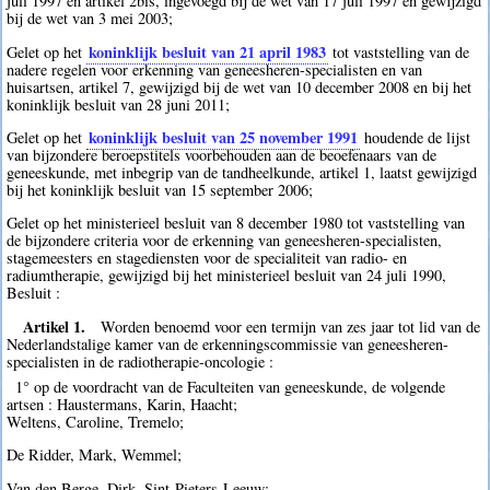
juli 1997 en artikel 2bis, ingevoegd bij de wet van 17 juli 1997 en gewijzigd
bij de wet van 3 mei 2003;
koninklijk besluit van 21 april 1983
Gelet op het
tot vaststelling van de
nadere regelen voor erkenning van geneesheren-specialisten en van
huisartsen, artikel 7, gewijzigd bij de wet van 10 december 2008 en bij het
koninklijk besluit van 28 juni 2011;
koninklijk besluit van 25 november 1991
Gelet op het
houdende de lijst
van bijzondere beroepstitels voorbehouden aan de beoefenaars van de
geneeskunde, met inbegrip van de tandheelkunde, artikel 1, laatst gewijzigd
bij het koninklijk besluit van 15 september 2006;
Gelet op het ministerieel besluit van 8 december 1980 tot vaststelling van
de bijzondere criteria voor de erkenning van geneesheren-specialisten,
stagemeesters en stagediensten voor de specialiteit van radio- en
radiumtherapie, gewijzigd bij het ministerieel besluit van 24 juli 1990,
Besluit :
Artikel 1.
Worden benoemd voor een termijn van zes jaar tot lid van de
Nederlandstalige kamer van de erkenningscommissie van geneesheren-
specialisten in de radiotherapie-oncologie :
1° op de voordracht van de Faculteiten van geneeskunde, de volgende
artsen : Haustermans, Karin, Haacht;
Weltens, Caroline, Tremelo;
De Ridder, Mark, Wemmel;
Van den Berge, Dirk, Sint-Pieters-Leeuw;