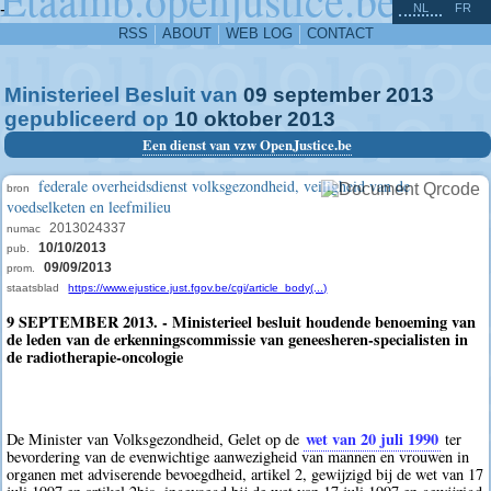
^
-
NL
FR
RSS
ABOUT
WEB LOG
CONTACT
Ministerieel Besluit van
09
september
2013
gepubliceerd op
10
oktober
2013
Een dienst van vzw OpenJustice.be
federale overheidsdienst volksgezondheid, veiligheid van de
bron
voedselketen en leefmilieu
2013024337
numac
10/10/2013
pub.
09/09/2013
prom.
staatsblad
https://www.ejustice.just.fgov.be/cgi/article_body(...)
9 SEPTEMBER 2013. - Ministerieel besluit houdende benoeming van
de leden van de erkenningscommissie van geneesheren-specialisten in
de radiotherapie-oncologie
wet van 20 juli 1990
De Minister van Volksgezondheid, Gelet op de
ter
bevordering van de evenwichtige aanwezigheid van mannen en vrouwen in
organen met adviserende bevoegdheid, artikel 2, gewijzigd bij de wet van 17