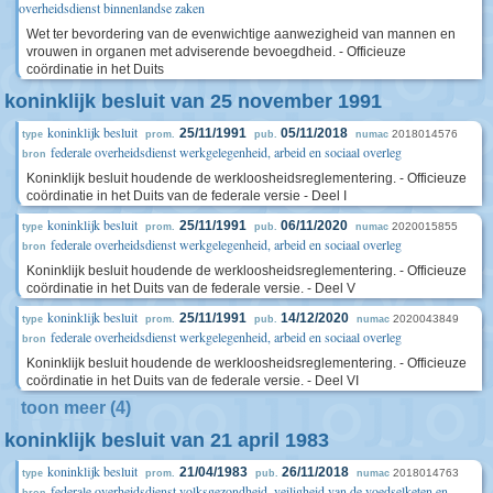
overheidsdienst binnenlandse zaken
Wet ter bevordering van de evenwichtige aanwezigheid van mannen en
vrouwen in organen met adviserende bevoegdheid. - Officieuze
coördinatie in het Duits
koninklijk besluit van 25 november 1991
koninklijk besluit
25/11/1991
05/11/2018
2018014576
type
prom.
pub.
numac
federale overheidsdienst werkgelegenheid, arbeid en sociaal overleg
bron
Koninklijk besluit houdende de werkloosheidsreglementering. - Officieuze
coördinatie in het Duits van de federale versie - Deel I
koninklijk besluit
25/11/1991
06/11/2020
2020015855
type
prom.
pub.
numac
federale overheidsdienst werkgelegenheid, arbeid en sociaal overleg
bron
Koninklijk besluit houdende de werkloosheidsreglementering. - Officieuze
coördinatie in het Duits van de federale versie. - Deel V
koninklijk besluit
25/11/1991
14/12/2020
2020043849
type
prom.
pub.
numac
federale overheidsdienst werkgelegenheid, arbeid en sociaal overleg
bron
Koninklijk besluit houdende de werkloosheidsreglementering. - Officieuze
coördinatie in het Duits van de federale versie. - Deel VI
toon meer (4)
koninklijk besluit van 21 april 1983
koninklijk besluit
21/04/1983
26/11/2018
2018014763
type
prom.
pub.
numac
federale overheidsdienst volksgezondheid, veiligheid van de voedselketen en