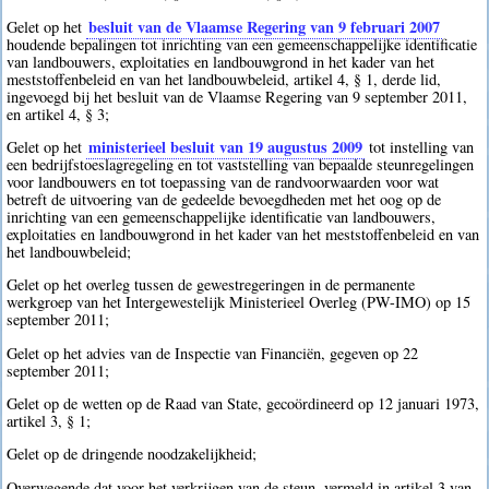
besluit van de Vlaamse Regering van 9 februari 2007
Gelet op het
houdende bepalingen tot inrichting van een gemeenschappelijke identificatie
van landbouwers, exploitaties en landbouwgrond in het kader van het
meststoffenbeleid en van het landbouwbeleid, artikel 4, § 1, derde lid,
ingevoegd bij het besluit van de Vlaamse Regering van 9 september 2011,
en artikel 4, § 3;
ministerieel besluit van 19 augustus 2009
Gelet op het
tot instelling van
een bedrijfstoeslagregeling en tot vaststelling van bepaalde steunregelingen
voor landbouwers en tot toepassing van de randvoorwaarden voor wat
betreft de uitvoering van de gedeelde bevoegdheden met het oog op de
inrichting van een gemeenschappelijke identificatie van landbouwers,
exploitaties en landbouwgrond in het kader van het meststoffenbeleid en van
het landbouwbeleid;
Gelet op het overleg tussen de gewestregeringen in de permanente
werkgroep van het Intergewestelijk Ministerieel Overleg (PW-IMO) op 15
september 2011;
Gelet op het advies van de Inspectie van Financiën, gegeven op 22
september 2011;
Gelet op de wetten op de Raad van State, gecoördineerd op 12 januari 1973,
artikel 3, § 1;
Gelet op de dringende noodzakelijkheid;
Overwegende dat voor het verkrijgen van de steun, vermeld in artikel 3 van