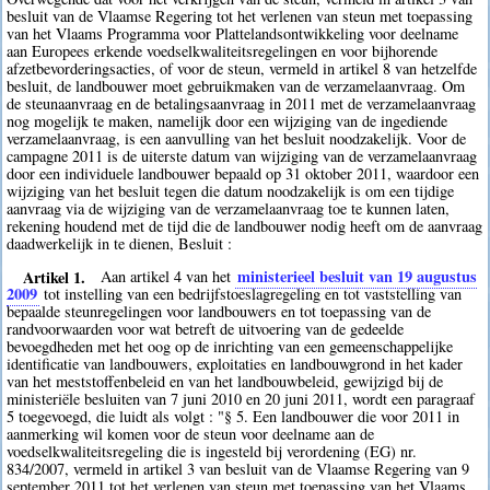
besluit van de Vlaamse Regering tot het verlenen van steun met toepassing
van het Vlaams Programma voor Plattelandsontwikkeling voor deelname
aan Europees erkende voedselkwaliteitsregelingen en voor bijhorende
afzetbevorderingsacties, of voor de steun, vermeld in artikel 8 van hetzelfde
besluit, de landbouwer moet gebruikmaken van de verzamelaanvraag. Om
de steunaanvraag en de betalingsaanvraag in 2011 met de verzamelaanvraag
nog mogelijk te maken, namelijk door een wijziging van de ingediende
verzamelaanvraag, is een aanvulling van het besluit noodzakelijk. Voor de
campagne 2011 is de uiterste datum van wijziging van de verzamelaanvraag
door een individuele landbouwer bepaald op 31 oktober 2011, waardoor een
wijziging van het besluit tegen die datum noodzakelijk is om een tijdige
aanvraag via de wijziging van de verzamelaanvraag toe te kunnen laten,
rekening houdend met de tijd die de landbouwer nodig heeft om de aanvraag
daadwerkelijk in te dienen, Besluit :
Artikel 1.
ministerieel besluit van 19 augustus
Aan artikel 4 van het
2009
tot instelling van een bedrijfstoeslagregeling en tot vaststelling van
bepaalde steunregelingen voor landbouwers en tot toepassing van de
randvoorwaarden voor wat betreft de uitvoering van de gedeelde
bevoegdheden met het oog op de inrichting van een gemeenschappelijke
identificatie van landbouwers, exploitaties en landbouwgrond in het kader
van het meststoffenbeleid en van het landbouwbeleid, gewijzigd bij de
ministeriële besluiten van 7 juni 2010 en 20 juni 2011, wordt een paragraaf
5 toegevoegd, die luidt als volgt : "§ 5. Een landbouwer die voor 2011 in
aanmerking wil komen voor de steun voor deelname aan de
voedselkwaliteitsregeling die is ingesteld bij verordening (EG) nr.
834/2007, vermeld in artikel 3 van besluit van de Vlaamse Regering van 9
september 2011 tot het verlenen van steun met toepassing van het Vlaams