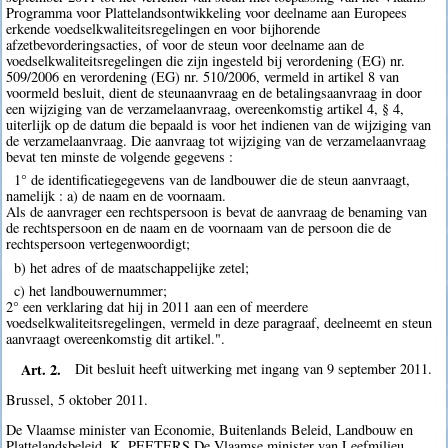
Programma voor Plattelandsontwikkeling voor deelname aan Europees
erkende voedselkwaliteitsregelingen en voor bijhorende
afzetbevorderingsacties, of voor de steun voor deelname aan de
voedselkwaliteitsregelingen die zijn ingesteld bij verordening (EG) nr.
509/2006 en verordening (EG) nr. 510/2006, vermeld in artikel 8 van
voormeld besluit, dient de steunaanvraag en de betalingsaanvraag in door
een wijziging van de verzamelaanvraag, overeenkomstig artikel 4, § 4,
uiterlijk op de datum die bepaald is voor het indienen van de wijziging van
de verzamelaanvraag. Die aanvraag tot wijziging van de verzamelaanvraag
bevat ten minste de volgende gegevens :
1° de identificatiegegevens van de landbouwer die de steun aanvraagt,
namelijk : a) de naam en de voornaam.
Als de aanvrager een rechtspersoon is bevat de aanvraag de benaming van
de rechtspersoon en de naam en de voornaam van de persoon die de
rechtspersoon vertegenwoordigt;
b) het adres of de maatschappelijke zetel;
c) het landbouwernummer;
2° een verklaring dat hij in 2011 aan een of meerdere
voedselkwaliteitsregelingen, vermeld in deze paragraaf, deelneemt en steun
aanvraagt overeenkomstig dit artikel.".
Art. 2.
Dit besluit heeft uitwerking met ingang van 9 september 2011.
Brussel, 5 oktober 2011.
De Vlaamse minister van Economie, Buitenlands Beleid, Landbouw en
Plattelandsbeleid, K. PEETERS De Vlaamse minister van Leefmilieu,