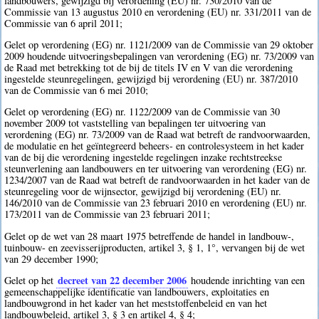
landbouwers, gewijzigd bij verordening (EU) nr. 730/2010 van de
Commissie van 13 augustus 2010 en verordening (EU) nr. 331/2011 van de
Commissie van 6 april 2011;
Gelet op verordening (EG) nr. 1121/2009 van de Commissie van 29 oktober
2009 houdende uitvoeringsbepalingen van verordening (EG) nr. 73/2009 van
de Raad met betrekking tot de bij de titels IV en V van die verordening
ingestelde steunregelingen, gewijzigd bij verordening (EU) nr. 387/2010
van de Commissie van 6 mei 2010;
Gelet op verordening (EG) nr. 1122/2009 van de Commissie van 30
november 2009 tot vaststelling van bepalingen ter uitvoering van
verordening (EG) nr. 73/2009 van de Raad wat betreft de randvoorwaarden,
de modulatie en het geïntegreerd beheers- en controlesysteem in het kader
van de bij die verordening ingestelde regelingen inzake rechtstreekse
steunverlening aan landbouwers en ter uitvoering van verordening (EG) nr.
1234/2007 van de Raad wat betreft de randvoorwaarden in het kader van de
steunregeling voor de wijnsector, gewijzigd bij verordening (EU) nr.
146/2010 van de Commissie van 23 februari 2010 en verordening (EU) nr.
173/2011 van de Commissie van 23 februari 2011;
Gelet op de wet van 28 maart 1975 betreffende de handel in landbouw-,
tuinbouw- en zeevisserijproducten, artikel 3, § 1, 1°, vervangen bij de wet
van 29 december 1990;
decreet van 22 december 2006
Gelet op het
houdende inrichting van een
gemeenschappelijke identificatie van landbouwers, exploitaties en
landbouwgrond in het kader van het meststoffenbeleid en van het
landbouwbeleid, artikel 3, § 3 en artikel 4, § 4;