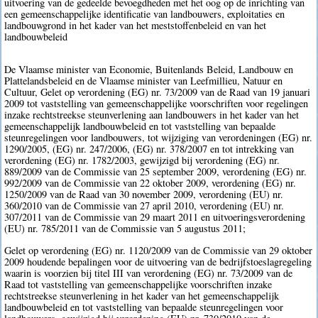
uitvoering van de gedeelde bevoegdheden met het oog op de inrichting van
een gemeenschappelijke identificatie van landbouwers, exploitaties en
landbouwgrond in het kader van het meststoffenbeleid en van het
landbouwbeleid
De Vlaamse minister van Economie, Buitenlands Beleid, Landbouw en
Plattelandsbeleid en de Vlaamse minister van Leefmillieu, Natuur en
Cultuur, Gelet op verordening (EG) nr. 73/2009 van de Raad van 19 januari
2009 tot vaststelling van gemeenschappelijke voorschriften voor regelingen
inzake rechtstreekse steunverlening aan landbouwers in het kader van het
gemeenschappelijk landbouwbeleid en tot vaststelling van bepaalde
steunregelingen voor landbouwers, tot wijziging van verordeningen (EG) nr.
1290/2005, (EG) nr. 247/2006, (EG) nr. 378/2007 en tot intrekking van
verordening (EG) nr. 1782/2003, gewijzigd bij verordening (EG) nr.
889/2009 van de Commissie van 25 september 2009, verordening (EG) nr.
992/2009 van de Commissie van 22 oktober 2009, verordening (EG) nr.
1250/2009 van de Raad van 30 november 2009, verordening (EU) nr.
360/2010 van de Commissie van 27 april 2010, verordening (EU) nr.
307/2011 van de Commissie van 29 maart 2011 en uitvoeringsverordening
(EU) nr. 785/2011 van de Commissie van 5 augustus 2011;
Gelet op verordening (EG) nr. 1120/2009 van de Commissie van 29 oktober
2009 houdende bepalingen voor de uitvoering van de bedrijfstoeslagregeling
waarin is voorzien bij titel III van verordening (EG) nr. 73/2009 van de
Raad tot vaststelling van gemeenschappelijke voorschriften inzake
rechtstreekse steunverlening in het kader van het gemeenschappelijk
landbouwbeleid en tot vaststelling van bepaalde steunregelingen voor