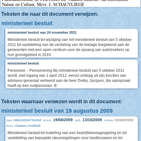
Natuur en Cultuur, Mevr. J. SCHAUVLIEGE
Teksten die naar dit document verwijzen:
ministerieel besluit
ministerieel besluit van 24 november 2011
Ministerieel besluit tot wijziging van het ministerieel besluit van 5 oktober
2011 tot vaststelling van de verdeling van de toelage toegekend aan de
gemeenten met een open centrum voor de opvang van asielzoekers op
hun grondgebied in 2010
ministerieel besluit
Personeel. - Pensionering Bij ministerieel besluit van 5 oktober 2011
wordt, met ingang van 1 april 2012, eervol ontslag uit zijn functies van
adviseur-generaal verleend aan de heer Dufey, Jacques, die aanspraak
heeft op een rustpensioen. B
Teksten waarnaar verwezen wordt in dit document:
ministerieel besluit van 19 augustus 2009
ministerieel besluit
19/08/2009
13/10/2009
2009035958
type
prom.
pub.
numac
vlaamse overheid
bron
Ministerieel besluit tot instelling van een bedrijfstoeslagregeling en tot
vaststelling van bepaalde steunregelingen voor landbouwers en tot