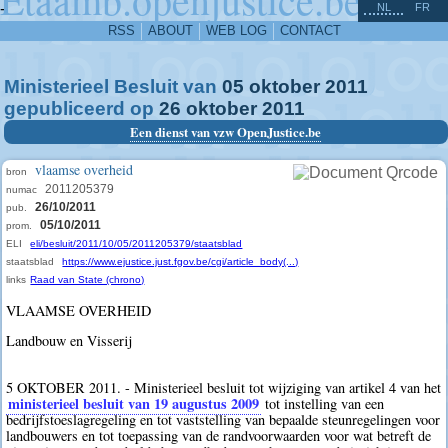
^
-
NL
FR
RSS
ABOUT
WEB LOG
CONTACT
Ministerieel Besluit van
05
oktober
2011
gepubliceerd op
26
oktober
2011
Een dienst van vzw OpenJustice.be
vlaamse overheid
bron
2011205379
numac
26/10/2011
pub.
05/10/2011
prom.
ELI
eli/besluit/2011/10/05/2011205379/staatsblad
staatsblad
https://www.ejustice.just.fgov.be/cgi/article_body(...)
links
Raad van State (chrono)
VLAAMSE OVERHEID
Landbouw en Visserij
5 OKTOBER 2011. - Ministerieel besluit tot wijziging van artikel 4 van het
ministerieel besluit van 19 augustus 2009
tot instelling van een
bedrijfstoeslagregeling en tot vaststelling van bepaalde steunregelingen voor
landbouwers en tot toepassing van de randvoorwaarden voor wat betreft de