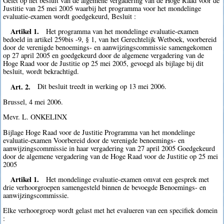
Gelet op het besluit van de algemene vergadering van de Hoge Raad voor de
Justitie van 25 mei 2005 waarbij het programma voor het mondelinge
evaluatie-examen wordt goedgekeurd, Besluit :
Artikel 1.
Het programma van het mondelinge evaluatie-examen
bedoeld in artikel 259bis -9, § 1, van het Gerechtelijk Wetboek, voorbereid
door de verenigde benoemings- en aanwijzingscommissie samengekomen
op 27 april 2005 en goedgekeurd door de algemene vergadering van de
Hoge Raad voor de Justitie op 25 mei 2005, gevoegd als bijlage bij dit
besluit, wordt bekrachtigd.
Art. 2.
Dit besluit treedt in werking op 13 mei 2006.
Brussel, 4 mei 2006.
Mevr. L. ONKELINX
Bijlage Hoge Raad voor de Justitie Programma van het mondelinge
evaluatie-examen Voorbereid door de verenigde benoemings- en
aanwijzingscommissie in haar vergadering van 27 april 2005 Goedgekeurd
door de algemene vergadering van de Hoge Raad voor de Justitie op 25 mei
2005
Artikel 1.
Het mondelinge evaluatie-examen omvat een gesprek met
drie verhoorgroepen samengesteld binnen de bevoegde Benoemings- en
aanwijzingscommissie.
Elke verhoorgroep wordt gelast met het evalueren van een specifiek domein
: