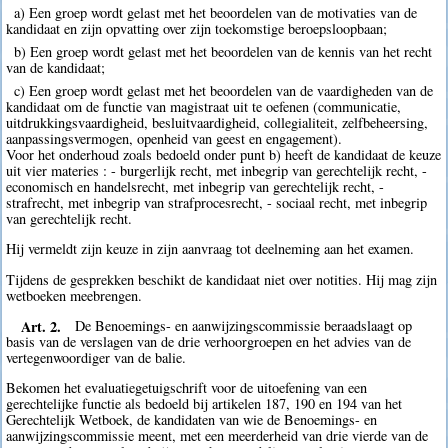
a) Een groep wordt gelast met het beoordelen van de motivaties van de
kandidaat en zijn opvatting over zijn toekomstige beroepsloopbaan;
b) Een groep wordt gelast met het beoordelen van de kennis van het recht
van de kandidaat;
c) Een groep wordt gelast met het beoordelen van de vaardigheden van de
kandidaat om de functie van magistraat uit te oefenen (communicatie,
uitdrukkingsvaardigheid, besluitvaardigheid, collegialiteit, zelfbeheersing,
aanpassingsvermogen, openheid van geest en engagement).
Voor het onderhoud zoals bedoeld onder punt b) heeft de kandidaat de keuze
uit vier materies : - burgerlijk recht, met inbegrip van gerechtelijk recht, -
economisch en handelsrecht, met inbegrip van gerechtelijk recht, -
strafrecht, met inbegrip van strafprocesrecht, - sociaal recht, met inbegrip
van gerechtelijk recht.
Hij vermeldt zijn keuze in zijn aanvraag tot deelneming aan het examen.
Tijdens de gesprekken beschikt de kandidaat niet over notities. Hij mag zijn
wetboeken meebrengen.
Art. 2.
De Benoemings- en aanwijzingscommissie beraadslaagt op
basis van de verslagen van de drie verhoorgroepen en het advies van de
vertegenwoordiger van de balie.
Bekomen het evaluatiegetuigschrift voor de uitoefening van een
gerechtelijke functie als bedoeld bij artikelen 187, 190 en 194 van het
Gerechtelijk Wetboek, de kandidaten van wie de Benoemings- en
aanwijzingscommissie meent, met een meerderheid van drie vierde van de