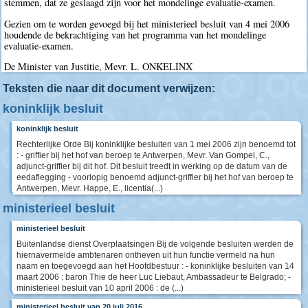
stemmen, dat ze geslaagd zijn voor het mondelinge evaluatie-examen.
Gezien om te worden gevoegd bij het ministerieel besluit van 4 mei 2006
houdende de bekrachtiging van het programma van het mondelinge
evaluatie-examen.
De Minister van Justitie, Mevr. L. ONKELINX
Teksten die naar dit document verwijzen:
koninklijk besluit
koninklijk besluit
Rechterlijke Orde Bij koninklijke besluiten van 1 mei 2006 zijn benoemd tot
: - griffier bij het hof van beroep te Antwerpen, Mevr. Van Gompel, C.,
adjunct-griffier bij dit hof. Dit besluit treedt in werking op de datum van de
eedaflegging - voorlopig benoemd adjunct-griffier bij het hof van beroep te
Antwerpen, Mevr. Happe, E., licentia(...)
ministerieel besluit
ministerieel besluit
Buitenlandse dienst Overplaatsingen Bij de volgende besluiten werden de
hiernavermelde ambtenaren ontheven uit hun functie vermeld na hun
naam en toegevoegd aan het Hoofdbestuur : - koninklijke besluiten van 14
maart 2006 : baron Thie de heer Luc Liebaut, Ambassadeur te Belgrado; -
ministerieel besluit van 10 april 2006 : de (...)
ministerieel besluit van 20 juli 2016