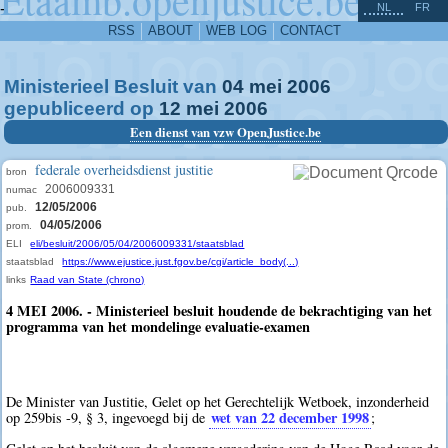
^
-
NL
FR
RSS
ABOUT
WEB LOG
CONTACT
Ministerieel Besluit van
04
mei
2006
gepubliceerd op
12
mei
2006
Een dienst van vzw OpenJustice.be
federale overheidsdienst justitie
bron
2006009331
numac
12/05/2006
pub.
04/05/2006
prom.
ELI
eli/besluit/2006/05/04/2006009331/staatsblad
staatsblad
https://www.ejustice.just.fgov.be/cgi/article_body(...)
links
Raad van State (chrono)
4 MEI 2006. - Ministerieel besluit houdende de bekrachtiging van het
programma van het mondelinge evaluatie-examen
De Minister van Justitie, Gelet op het Gerechtelijk Wetboek, inzonderheid
wet van 22 december 1998
op 259bis -9, § 3, ingevoegd bij de
;