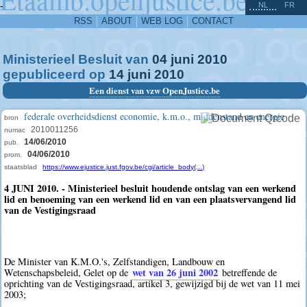
^
-
NL
FR
RSS
ABOUT
WEB LOG
CONTACT
Ministerieel Besluit van
04
juni
2010
gepubliceerd op
14
juni
2010
Een dienst van vzw OpenJustice.be
federale overheidsdienst economie, k.m.o., middenstand en energie
bron
2010011256
numac
14/06/2010
pub.
04/06/2010
prom.
staatsblad
https://www.ejustice.just.fgov.be/cgi/article_body(...)
4 JUNI 2010. - Ministerieel besluit houdende ontslag van een werkend
lid en benoeming van een werkend lid en van een plaatsvervangend lid
van de Vestigingsraad
De Minister van K.M.O.'s, Zelfstandigen, Landbouw en
wet van 26 juni 2002
Wetenschapsbeleid, Gelet op de
betreffende de
oprichting van de Vestigingsraad, artikel 3, gewijzigd bij de wet van 11 mei
2003;