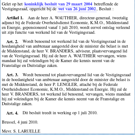
koninklijk besluit van 29 maart 2004
Gelet op het
betreffende de
wet van 26 juni 2002
Vestigingsraad, opgericht bij de
, Besluit :
Artikel 1.
Aan de heer A. WAUTHIER, directeur-generaal, tweetalig
adjunct bij de Federale Overheidsdienst Economie, K.M.O., Middenstand
en Energie, gepensioneerd vanaf 1 juli 2010, wordt eervol ontslag verleend
uit zijn functie van werkend lid van de Vestigingsraad.
Art. 2.
Wordt benoemd tot werkend lid van de Vestigingsraad in de
hoedanigheid van ambtenaar aangesteld door de minister die belast is met
de Middenstand, de heer V. BRANDERS, adviseur, plaatsvervangend lid
van de Vestigingsraad. Hij zal de heer A. WAUTHIER vervangen, wiens
mandaat hij zal voleindigen bij de Kamer die kennis neemt van de
Franstalige en Duitstalige zaken.
Art. 3.
Wordt benoemd tot plaatsvervangend lid van de Vestigingsraad
in de hoedanigheid van ambtenaar aangesteld door de minister die belast is
met de Middenstand, de heer P. LENGLER, attaché bij de Federale
Overheidsdienst Economie, K.M.O., Middenstand en Energie. Hij zal de
heer V. BRANDERS, tot werkend lid benoemd, vervangen, wiens mandaat
hij zal voleindigen bij de Kamer die kennis neemt van de Franstalige en
Duitstalige zaken.
Art. 4.
Dit besluit treedt in werking op 1 juli 2010.
Brussel, 4 juni 2010.
Mevr. S. LARUELLE